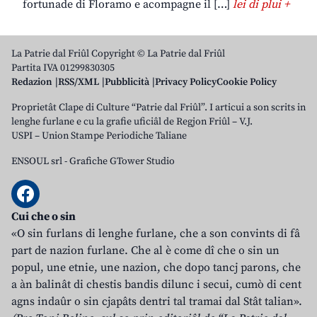
fortunade di Floramo e acompagne il […]
lei di plui +
La Patrie dal Friûl Copyright © La Patrie dal Friûl
Partita IVA 01299830305
Redazion
RSS/XML
Pubblicità
Privacy Policy
Cookie Policy
Proprietât Clape di Culture “Patrie dal Friûl”. I articui a son scrits in
lenghe furlane e cu la grafie uficiâl de Regjon Friûl – V.J.
USPI – Union Stampe Periodiche Taliane
ENSOUL srl
-
Grafiche GTower Studio
Cui che o sin
«O sin furlans di lenghe furlane, che a son convints di fâ
part de nazion furlane. Che al è come dî che o sin un
popul, une etnie, une nazion, che dopo tancj parons, che
a àn balinât di chestis bandis dilunc i secui, cumò di cent
agns indaûr o sin cjapâts dentri tal tramai dal Stât talian».