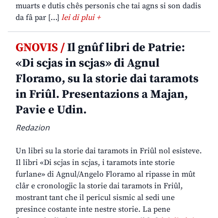
muarts e dutis chês personis che tai agns si son dadis
da fâ par […]
lei di plui +
GNOVIS /
Il gnûf libri de Patrie:
«Di scjas in scjas» di Agnul
Floramo, su la storie dai taramots
in Friûl. Presentazions a Majan,
Pavie e Udin.
Redazion
Un libri su la storie dai taramots in Friûl nol esisteve.
Il libri «Di scjas in scjas, i taramots inte storie
furlane» di Agnul/Angelo Floramo al ripasse in mût
clâr e cronologjic la storie dai taramots in Friûl,
mostrant tant che il pericul sismic al sedi une
presince costante inte nestre storie. La pene