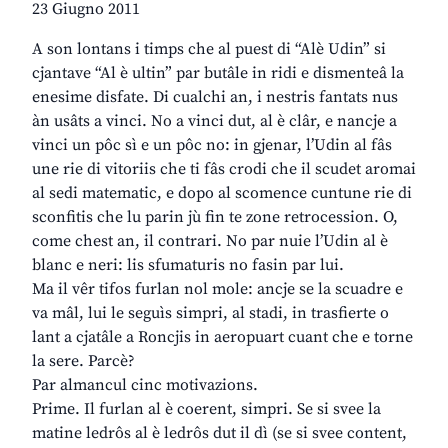
23 Giugno 2011
A son lontans i timps che al puest di “Alè Udin” si
cjantave “Al è ultin” par butâle in ridi e dismenteâ la
enesime disfate. Di cualchi an, i nestris fantats nus
àn usâts a vinci. No a vinci dut, al è clâr, e nancje a
vinci un pôc sì e un pôc no: in gjenar, l’Udin al fâs
une rie di vitoriis che ti fâs crodi che il scudet aromai
al sedi matematic, e dopo al scomence cuntune rie di
sconfitis che lu parin jù fin te zone retrocession. O,
come chest an, il contrari. No par nuie l’Udin al è
blanc e neri: lis sfumaturis no fasin par lui.
Ma il vêr tifos furlan nol mole: ancje se la scuadre e
va mâl, lui le seguìs simpri, al stadi, in trasfierte o
lant a cjatâle a Roncjis in aeropuart cuant che e torne
la sere. Parcè?
Par almancul cinc motivazions.
Prime. Il furlan al è coerent, simpri. Se si svee la
matine ledrôs al è ledrôs dut il dì (se si svee content,