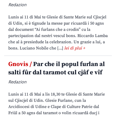
Redazion
Lunis ai 11 di Mai te Glesie di Sante Marie sul Cjiscjel
di Udin, si è tignude la messe par ricuardâ i 50 agns
dal document “Ai furlans che a crodin” cu la
partecipazion dal nestri vescul bons. Riccardo Lamba
che al à presiedude la celebrazion. Un grazie a lui, a
bons. Luciano Nobile che […]
lei di plui +
Gnovis /
Par che il popul furlan al
salti fûr dal taramot cul cjâf e vîf
Redazion
Lunis ai 11 di Mai a lis 18,30 te Glesie di Sante Marie
sul Cjiscjel di Udin. Glesie Furlane, cun la
Arcidiocesi di Udine e Clape di Culture Patrie dal
Friûl a 50 agns dal taramot o volìn ricuardâ ducj i