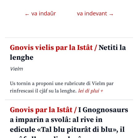
← va indaûr
va indevant →
Gnovis vielis par la Istât /
Netiti la
lenghe
Vielm
Us tornin a proponi une rubricute di Vielm par
rinfrescasi il cjâf su la lenghe.
lei di plui +
Gnovis par la Istât /
I Gnognosaurs
a imparin a svolâ: al rive in
edicule «Tal blu piturât di blu», il