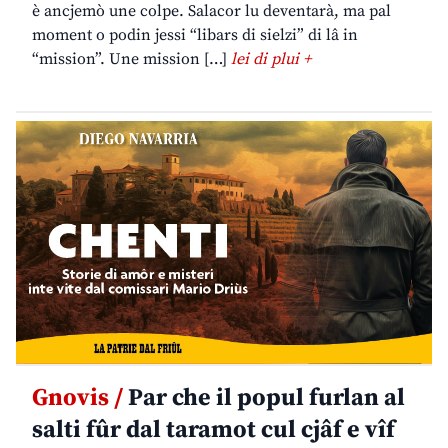
è ancjemò une colpe. Salacor lu deventarà, ma pal
moment o podin jessi “libars di sielzi” di lâ in
“mission”. Une mission […]
lei di plui +
Gnovis /
Par che il popul furlan al
salti fûr dal taramot cul cjâf e vîf