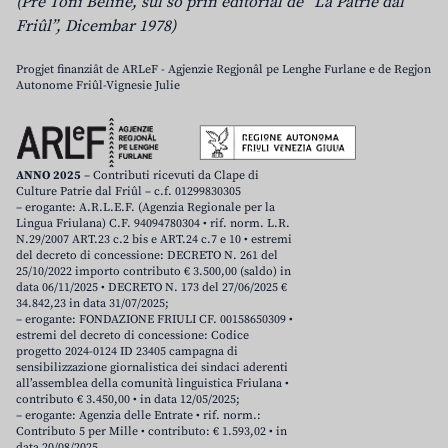
(Pre Toni Beline, sul so prin editoriâl de “La Patrie dal
Friûl”, Dicembar 1978)
Progjet finanziât de ARLeF - Agjenzie Regjonâl pe Lenghe Furlane e de Regjon
Autonome Friûl-Vignesie Julie
ANNO 2025
– Contributi ricevuti da Clape di
Culture Patrie dal Friûl – c.f. 01299830305
– erogante: A.R.L.E.F. (Agenzia Regionale per la
Lingua Friulana) C.F. 94094780304 • rif. norm. L.R.
N.29/2007 ART.23 c.2 bis e ART.24 c.7 e 10 • estremi
del decreto di concessione: DECRETO N. 261 del
25/10/2022 importo contributo € 3.500,00 (saldo) in
data 06/11/2025 • DECRETO N. 173 del 27/06/2025 €
34.842,23 in data 31/07/2025;
– erogante: FONDAZIONE FRIULI CF. 00158650309 •
estremi del decreto di concessione: Codice
progetto 2024-0124 ID 23405 campagna di
sensibilizzazione giornalistica dei sindaci aderenti
all’assemblea della comunità linguistica Friulana •
contributo € 3.450,00 • in data 12/05/2025;
– erogante: Agenzia delle Entrate • rif. norm.:
Contributo 5 per Mille • contributo: € 1.593,02 • in
data 20/08/2025.