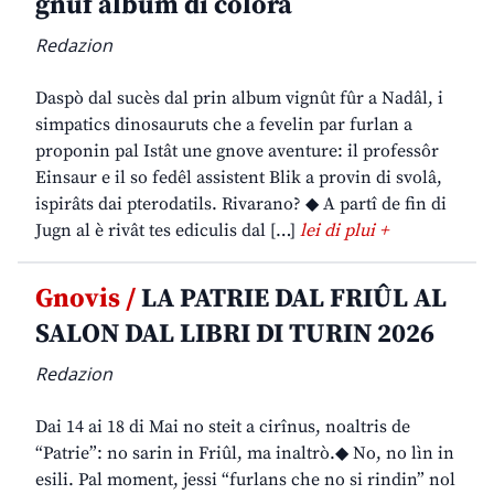
gnûf album di colorâ
Redazion
Daspò dal sucès dal prin album vignût fûr a Nadâl, i
simpatics dinosauruts che a fevelin par furlan a
proponin pal Istât une gnove aventure: il professôr
Einsaur e il so fedêl assistent Blik a provin di svolâ,
ispirâts dai pterodatils. Rivarano? ◆ A partî de fin di
Jugn al è rivât tes ediculis dal […]
lei di plui +
Gnovis /
LA PATRIE DAL FRIÛL AL
SALON DAL LIBRI DI TURIN 2026
Redazion
Dai 14 ai 18 di Mai no steit a cirînus, noaltris de
“Patrie”: no sarin in Friûl, ma inaltrò.◆ No, no lìn in
esili. Pal moment, jessi “furlans che no si rindin” nol