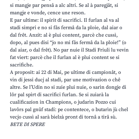
si mangje par pensâ a alc altri. Se al à paregjât, si
mangje e vonde, cence une reson.
E par ultime: il spirit di sacrifici. Il furlan al va al
stadi simpri e no si fâs fermâ da la ploie, dal aiar o
dal frêt. Anzit: al è plui content, parcè che cussì,
dopo, al pues disi “jo no mi fâs fermâ da la ploie!” (o
dal aiar, o dal frêt). No par nuie il Stadi Friuli lu vevin
fat viert: parcè che il furlan al è plui content se si
sacrifiche.
A proposit: ai 22 di Mai, pe ultime di campionât, o
vin di jessi ducj al stadi, par une motivazion o chê
altre. Se l’Udin no si zuie plui nuie, o sarìn dongje di
lôr pal spirt di sacrifici furlan. Se si zuiarà la
cualificazion in Champions, o judarìn Pozzo cui
lavôrs pal gnûf stadi: pe contentece, o butarìn jù chel
vecjo cussì al sarà bielzà pront di tornâ a tirâ sù.
BETE DI SPERE