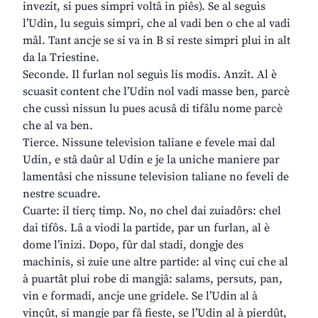
invezit, si pues simpri voltâ in piês). Se al seguìs
l’Udin, lu seguìs simpri, che al vadi ben o che al vadi
mâl. Tant ancje se si va in B si reste simpri plui in alt
da la Triestine.
Seconde. Il furlan nol seguìs lis modis. Anzit. Al è
scuasit content che l’Udin nol vadi masse ben, parcè
che cussì nissun lu pues acusâ di tifâlu nome parcè
che al va ben.
Tierce. Nissune television taliane e fevele mai dal
Udin, e stâ daûr al Udin e je la uniche maniere par
lamentâsi che nissune television taliane no feveli de
nestre scuadre.
Cuarte: il tierç timp. No, no chel dai zuiadôrs: chel
dai tifôs. Lâ a viodi la partide, par un furlan, al è
dome l’inizi. Dopo, fûr dal stadi, dongje des
machinis, si zuie une altre partide: al vinç cui che al
à puartât plui robe di mangjâ: salams, persuts, pan,
vin e formadi, ancje une gridele. Se l’Udin al à
vinçût, si mangje par fâ fieste, se l’Udin al à pierdût,