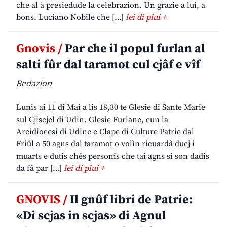
che al à presiedude la celebrazion. Un grazie a lui, a
bons. Luciano Nobile che […]
lei di plui +
Gnovis /
Par che il popul furlan al
salti fûr dal taramot cul cjâf e vîf
Redazion
Lunis ai 11 di Mai a lis 18,30 te Glesie di Sante Marie
sul Cjiscjel di Udin. Glesie Furlane, cun la
Arcidiocesi di Udine e Clape di Culture Patrie dal
Friûl a 50 agns dal taramot o volìn ricuardâ ducj i
muarts e dutis chês personis che tai agns si son dadis
da fâ par […]
lei di plui +
GNOVIS /
Il gnûf libri de Patrie:
«Di scjas in scjas» di Agnul