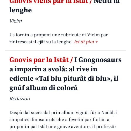
Gnovis vielis par la Istât /
Netiti la
lenghe
Vielm
Us tornin a proponi une rubricute di Vielm par
rinfrescasi il cjâf su la lenghe.
lei di plui +
Gnovis par la Istât /
I Gnognosaurs
a imparin a svolâ: al rive in
edicule «Tal blu piturât di blu», il
gnûf album di colorâ
Redazion
Daspò dal sucès dal prin album vignût fûr a Nadâl, i
simpatics dinosauruts che a fevelin par furlan a
proponin pal Istât une gnove aventure: il professôr