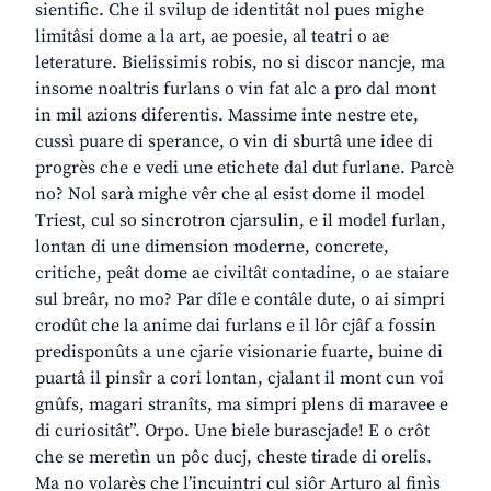
sientific. Che il svilup de identitât nol pues mighe
limitâsi dome a la art, ae poesie, al teatri o ae
leterature. Bielissimis robis, no si discor nancje, ma
insome noaltris furlans o vin fat alc a pro dal mont
in mil azions diferentis. Massime inte nestre ete,
cussì puare di sperance, o vin di sburtâ une idee di
progrès che e vedi une etichete dal dut furlane. Parcè
no? Nol sarà mighe vêr che al esist dome il model
Triest, cul so sincrotron cjarsulin, e il model furlan,
lontan di une dimension moderne, concrete,
critiche, peât dome ae civiltât contadine, o ae staiare
sul breâr, no mo? Par dîle e contâle dute, o ai simpri
crodût che la anime dai furlans e il lôr cjâf a fossin
predisponûts a une cjarie visionarie fuarte, buine di
puartâ il pinsîr a cori lontan, cjalant il mont cun voi
gnûfs, magari stranîts, ma simpri plens di maravee e
di curiositât”. Orpo. Une biele burascjade! E o crôt
che se meretìn un pôc ducj, cheste tirade di orelis.
Ma no volarès che l’incuintri cul siôr Arturo al finìs