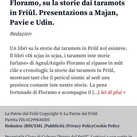
Floramo, su la storie dai taramots
in Friûl. Presentazions a Majan,
Pavie e Udin.
Redazion
Un libri su la storie dai taramots in Friûl nol esisteve.
Il libri «Di scjas in scjas, i taramots inte storie
furlane» di Agnul/Angelo Floramo al ripasse in mût
clâr e cronologjic la storie dai taramots in Friûl,
mostrant tant che il pericul sismic al sedi une
presince costante inte nestre storie. La pene
fortunade di Floramo e acompagne il […]
lei di plui +
La Patrie dal Friûl Copyright © La Patrie dal Friûl
Partita IVA 01299830305
Redazion
RSS/XML
Pubblicità
Privacy Policy
Cookie Policy