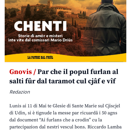
Gnovis /
Par che il popul furlan al
salti fûr dal taramot cul cjâf e vîf
Redazion
Lunis ai 11 di Mai te Glesie di Sante Marie sul Cjiscjel
di Udin, si è tignude la messe par ricuardâ i 50 agns
dal document “Ai furlans che a crodin” cu la
partecipazion dal nestri vescul bons. Riccardo Lamba