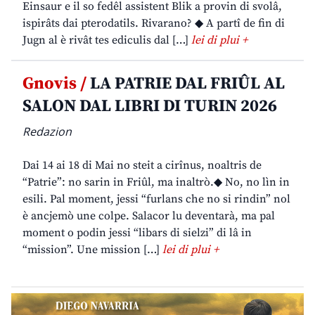
Einsaur e il so fedêl assistent Blik a provin di svolâ,
ispirâts dai pterodatils. Rivarano? ◆ A partî de fin di
Jugn al è rivât tes ediculis dal […]
lei di plui +
Gnovis /
LA PATRIE DAL FRIÛL AL
SALON DAL LIBRI DI TURIN 2026
Redazion
Dai 14 ai 18 di Mai no steit a cirînus, noaltris de
“Patrie”: no sarin in Friûl, ma inaltrò.◆ No, no lìn in
esili. Pal moment, jessi “furlans che no si rindin” nol
è ancjemò une colpe. Salacor lu deventarà, ma pal
moment o podin jessi “libars di sielzi” di lâ in
“mission”. Une mission […]
lei di plui +