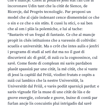
che e mancje. Chest al podarès jessi stât l’an che al
incoronave Udin tant che la citât de Sience, de
Ricercje, dal Progrès tecnologjic. Par proponi un
model che al cjale indenant cence dismenteâsi ce che
o sin e ce che o sin stâts. E cussì lu stici, o sai ben
che al om i plâs la polemiche, e lui al tache:
“Bastarès vê un fregul di fantasie. Ce che al mancje
propit in chês istituzions che a varessin di coltivâle:
scuelis e universitât. Ma o crôt che intes aulis e jenfri
i programs di studi al seti dut ma no il gust di
discuvierzi alc di gnûf, di zuiâ cu la cognossince, cul
savê. Come fieste di complean mi sarès pardabon
plasût spassizâ par une citât, la mê citât, che si vante
di jessi la capitâl dal Friûl, viodint frutats e ospits a
zuiâ cui lambics che la nestre Universitât, la
Universitât dal Friûl, e varès podût sparniçâ pardut: e
sarès vignude fûr la muse di une citât de lûs e de
gnove energjie, colorade e gnove, buine di contâ par
furlan ancje lis concuistis plui intrigadis dal savê