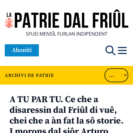
SFUEI MENSÎL FURLAN INDIPENDENT
Aboniti
ARCHIVI DE PATRIE
A TU PAR TU. Ce che a
disaressin dal Friûl di vuê,
chei che a àn fat la sô storie.
I morons dal siôr Arturo