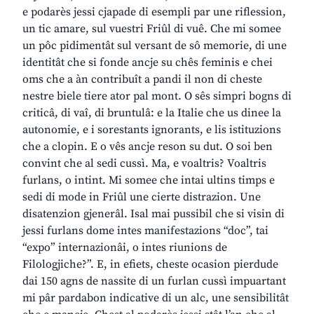
e podarès jessi cjapade di esempli par une riflession,
un tic amare, sul vuestri Friûl di vuê. Che mi somee
un pôc pidimentât sul versant de sô memorie, di une
identitât che si fonde ancje su chês feminis e chei
oms che a àn contribuît a pandi il non di cheste
nestre biele tiere ator pal mont. O sês simpri bogns di
criticâ, di vaî, di bruntulâ: e la Italie che us dinee la
autonomie, e i sorestants ignorants, e lis istituzions
che a clopin. E o vês ancje reson su dut. O soi ben
convint che al sedi cussì. Ma, e voaltris? Voaltris
furlans, o intint. Mi somee che intai ultins timps e
sedi di mode in Friûl une cierte distrazion. Une
disatenzion gjenerâl. Isal mai pussibil che si visin di
jessi furlans dome intes manifestazions “doc”, tai
“expo” internazionâi, o intes riunions de
Filologjiche?”. E, in efiets, cheste ocasion pierdude
dai 150 agns de nassite di un furlan cussì impuartant
mi pâr pardabon indicative di un alc, une sensibilitât