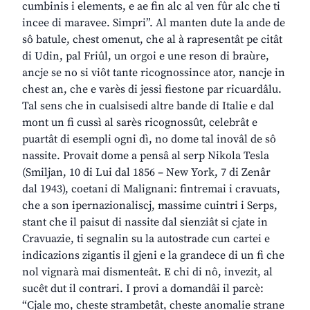
cumbinis i elements, e ae fin alc al ven fûr alc che ti
incee di maravee. Simpri”. Al manten dute la ande de
sô batule, chest omenut, che al à rapresentât pe citât
di Udin, pal Friûl, un orgoi e une reson di braùre,
ancje se no si viôt tante ricognossince ator, nancje in
chest an, che e varès di jessi fiestone par ricuardâlu.
Tal sens che in cualsisedi altre bande di Italie e dal
mont un fi cussì al sarès ricognossût, celebrât e
puartât di esempli ogni dì, no dome tal inovâl de sô
nassite. Provait dome a pensâ al serp Nikola Tesla
(Smiljan, 10 di Lui dal 1856 – New York, 7 di Zenâr
dal 1943), coetani di Malignani: fintremai i cravuats,
che a son ipernazionaliscj, massime cuintri i Serps,
stant che il paisut di nassite dal sienziât si cjate in
Cravuazie, ti segnalin su la autostrade cun cartei e
indicazions zigantis il gjeni e la grandece di un fi che
nol vignarà mai dismenteât. E chi di nô, invezit, al
sucêt dut il contrari. I provi a domandâi il parcè:
“Cjale mo, cheste strambetât, cheste anomalie strane