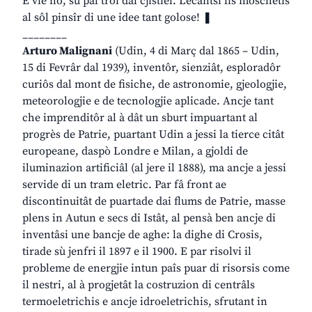
E vie nô, su pal troi dal cjistiel. Lecantsi lis moschetis
al sôl pinsîr di une idee tant golose! ❚
________
Arturo Malignani
(Udin, 4 di Març dal 1865 – Udin,
15 di Fevrâr dal 1939), inventôr, sienziât, esploradôr
curiôs dal mont de fisiche, de astronomie, gjeologjie,
meteorologjie e de tecnologjie aplicade. Ancje tant
che imprenditôr al à dât un sburt impuartant al
progrès de Patrie, puartant Udin a jessi la tierce citât
europeane, daspò Londre e Milan, a gjoldi de
iluminazion artificiâl (al jere il 1888), ma ancje a jessi
servide di un tram eletric. Par fâ front ae
discontinuitât de puartade dai flums de Patrie, masse
plens in Autun e secs di Istât, al pensà ben ancje di
inventâsi une bancje de aghe: la dighe di Crosis,
tirade sù jenfri il 1897 e il 1900. E par risolvi il
probleme de energjie intun paîs puar di risorsis come
il nestri, al à progjetât la costruzion di centrâls
termoeletrichis e ancje idroeletrichis, sfrutant in