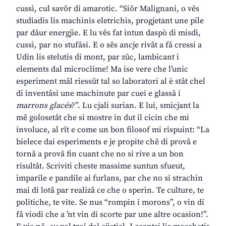
cussì, cul savôr di amarotic. “Siôr Malignani, o vês
studiadis lis machinis eletrichis, progjetant une pile
par dâur energjie. E lu vês fat intun daspò di misdì,
cussì, par no stufâsi. E o sês ancje rivât a fâ cressi a
Udin lis stelutis di mont, par zûc, lambicant i
elements dal microclime! Ma ise vere che l’unic
esperiment mâl riessût tal so laboratori al è stât chel
di inventâsi une machinute par cuei e glassâ i
marrons glacés
?”. Lu cjali surian. E lui, smicjant la
mê golosetât che si mostre in dut il cicin che mi
involuce, al rît e come un bon filosof mi rispuint: “La
bielece dai esperiments e je propite chê di provâ e
tornâ a provâ fin cuant che no si rive a un bon
risultât. Scriviti cheste massime suntun sfueut,
imparile e pandile ai furlans, par che no si strachin
mai di lotâ par realizâ ce che o sperìn. Te culture, te
politiche, te vite. Se nus “rompin i morons”, o vin di
fâ viodi che a ’nt vin di scorte par une altre ocasion!”.