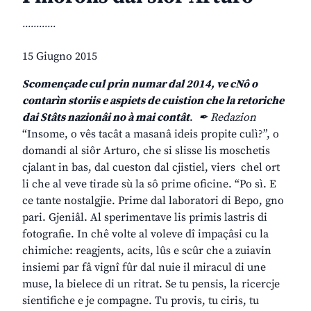
............
15 Giugno 2015
Scomençade cul prin numar dal 2014, ve cNô o
contarìn storiis e aspiets de cuistion che la retoriche
dai Stâts nazionâi no à mai contât
.
✒ Redazion
“Insome, o vês tacât a masanâ ideis propite culì?”, o
domandi al siôr Arturo, che si slisse lis moschetis
cjalant in bas, dal cueston dal cjistiel, viers chel ort
li che al veve tirade sù la sô prime oficine. “Po sì. E
ce tante nostalgjie. Prime dal laboratori di Bepo, gno
pari. Gjeniâl. Al sperimentave lis primis lastris di
fotografie. In chê volte al voleve dî impaçâsi cu la
chimiche: reagjents, acits, lûs e scûr che a zuiavin
insiemi par fâ vignî fûr dal nuie il miracul di une
muse, la bielece di un ritrat. Se tu pensis, la ricercje
sientifiche e je compagne. Tu provis, tu ciris, tu