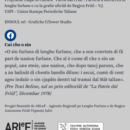
Proprietât Clape di Culture “Patrie dal Friûl”. I articui a son scrits in
lenghe furlane e cu la grafie uficiâl de Regjon Friûl – V.J.
USPI – Union Stampe Periodiche Taliane
ENSOUL srl
-
Grafiche GTower Studio
Cui che o sin
«O sin furlans di lenghe furlane, che a son convints di fâ
part de nazion furlane. Che al è come dî che o sin un
popul, une etnie, une nazion, che dopo tancj parons, che
a àn balinât di chestis bandis dilunc i secui, cumò di cent
agns indaûr o sin cjapâts dentri tal tramai dal Stât talian».
(Pre Toni Beline, sul so prin editoriâl de “La Patrie dal
Friûl”, Dicembar 1978)
Progjet finanziât de ARLeF - Agjenzie Regjonâl pe Lenghe Furlane e de Regjon
Autonome Friûl-Vignesie Julie