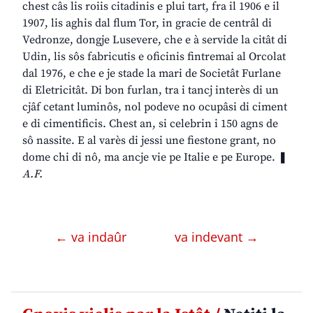
chest câs lis roiis citadinis e plui tart, fra il 1906 e il
1907, lis aghis dal flum Tor, in gracie de centrâl di
Vedronze, dongje Lusevere, che e à servide la citât di
Udin, lis sôs fabricutis e oficinis fintremai al Orcolat
dal 1976, e che e je stade la mari de Societât Furlane
di Eletricitât. Di bon furlan, tra i tancj interès di un
cjâf cetant luminôs, nol podeve no ocupâsi di ciment
e di cimentificis. Chest an, si celebrin i 150 agns de
sô nassite. E al varès di jessi une fiestone grant, no
dome chi di nô, ma ancje vie pe Italie e pe Europe. ❚
A.F.
← va indaûr
va indevant →