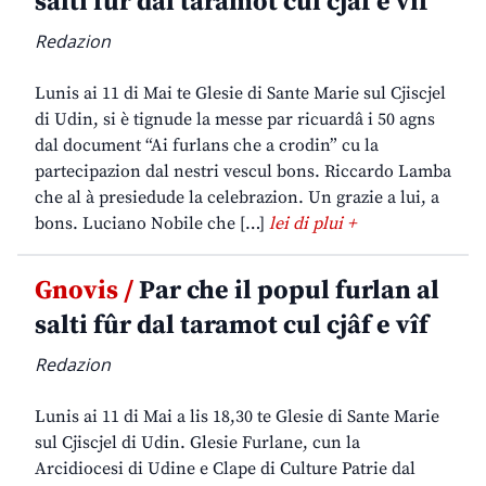
salti fûr dal taramot cul cjâf e vîf
Redazion
Lunis ai 11 di Mai te Glesie di Sante Marie sul Cjiscjel
di Udin, si è tignude la messe par ricuardâ i 50 agns
dal document “Ai furlans che a crodin” cu la
partecipazion dal nestri vescul bons. Riccardo Lamba
che al à presiedude la celebrazion. Un grazie a lui, a
bons. Luciano Nobile che […]
lei di plui +
Gnovis /
Par che il popul furlan al
salti fûr dal taramot cul cjâf e vîf
Redazion
Lunis ai 11 di Mai a lis 18,30 te Glesie di Sante Marie
sul Cjiscjel di Udin. Glesie Furlane, cun la
Arcidiocesi di Udine e Clape di Culture Patrie dal