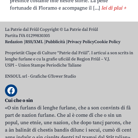
presince costante inte nestre storie. La pene
fortunade di Floramo e acompagne il […]
lei di plui +
La Patrie dal Friûl Copyright © La Patrie dal Friûl
Partita IVA 01299830305
Redazion
RSS/XML
Pubblicità
Privacy Policy
Cookie Policy
Proprietât Clape di Culture “Patrie dal Friûl”. I articui a son scrits in
lenghe furlane e cu la grafie uficiâl de Regjon Friûl – V.J.
USPI – Union Stampe Periodiche Taliane
ENSOUL srl
-
Grafiche GTower Studio
Cui che o sin
«O sin furlans di lenghe furlane, che a son convints di fâ
part de nazion furlane. Che al è come dî che o sin un
popul, une etnie, une nazion, che dopo tancj parons, che
a àn balinât di chestis bandis dilunc i secui, cumò di cent
agns indaûr o sin cjapâts dentri tal tramai dal Stât talian».