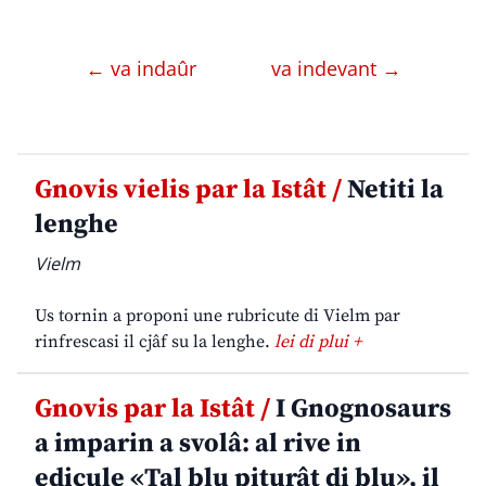
← va indaûr
va indevant →
Gnovis vielis par la Istât /
Netiti la
lenghe
Vielm
Us tornin a proponi une rubricute di Vielm par
rinfrescasi il cjâf su la lenghe.
lei di plui +
Gnovis par la Istât /
I Gnognosaurs
a imparin a svolâ: al rive in
edicule «Tal blu piturât di blu», il