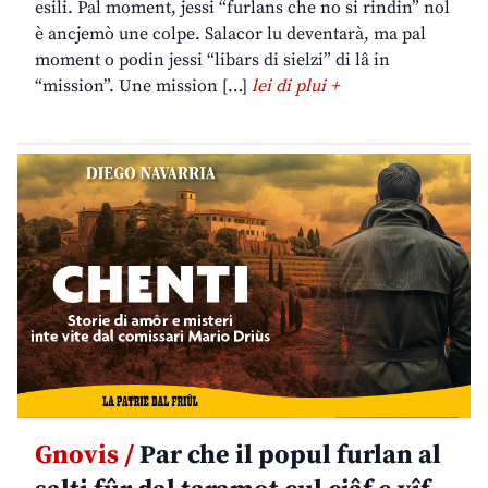
esili. Pal moment, jessi “furlans che no si rindin” nol
è ancjemò une colpe. Salacor lu deventarà, ma pal
moment o podin jessi “libars di sielzi” di lâ in
“mission”. Une mission […]
lei di plui +
Gnovis /
Par che il popul furlan al