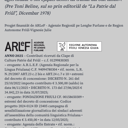
(Pre Toni Beline, sul so prin editoriâl de “La Patrie dal
Friûl”, Dicembar 1978)
Progjet finanziât de ARLeF - Agjenzie Regjonâl pe Lenghe Furlane e de Regjon
Autonome Friûl-Vignesie Julie
ANNO 2025
– Contributi ricevuti da Clape di
Culture Patrie dal Friûl – c.f. 01299830305
– erogante: A.R.L.E.F. (Agenzia Regionale per la
Lingua Friulana) C.F. 94094780304 • rif. norm. L.R.
N.29/2007 ART.23 c.2 bis e ART.24 c.7 e 10 • estremi
del decreto di concessione: DECRETO N. 261 del
25/10/2022 importo contributo € 3.500,00 (saldo) in
data 06/11/2025 • DECRETO N. 173 del 27/06/2025 €
34.842,23 in data 31/07/2025;
– erogante: FONDAZIONE FRIULI CF. 00158650309 •
estremi del decreto di concessione: Codice
progetto 2024-0124 ID 23405 campagna di
sensibilizzazione giornalistica dei sindaci aderenti
all’assemblea della comunità linguistica Friulana •
contributo € 3.450,00 • in data 12/05/2025;
– erogante: Agenzia delle Entrate • rif. norm.: