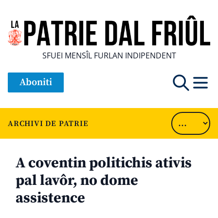
SFUEI MENSÎL FURLAN INDIPENDENT
Aboniti
ARCHIVI DE PATRIE
A coventin politichis ativis
pal lavôr, no dome
assistence
............