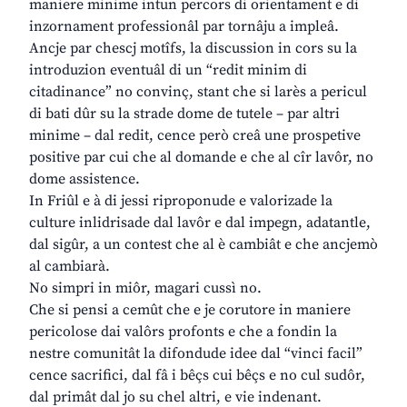
maniere minime intun percors di orientament e di
inzornament professionâl par tornâju a impleâ.
Ancje par chescj motîfs, la discussion in cors su la
introduzion eventuâl di un “redit minim di
citadinance” no convinç, stant che si larès a pericul
di bati dûr su la strade dome de tutele – par altri
minime – dal redit, cence però creâ une prospetive
positive par cui che al domande e che al cîr lavôr, no
dome assistence.
In Friûl e à di jessi riproponude e valorizade la
culture inlidrisade dal lavôr e dal impegn, adatantle,
dal sigûr, a un contest che al è cambiât e che ancjemò
al cambiarà.
No simpri in miôr, magari cussì no.
Che si pensi a cemût che e je corutore in maniere
pericolose dai valôrs profonts e che a fondin la
nestre comunitât la difondude idee dal “vinci facil”
cence sacrifici, dal fâ i bêçs cui bêçs e no cul sudôr,
dal primât dal jo su chel altri, e vie indenant.