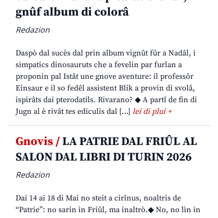
gnûf album di colorâ
Redazion
Daspò dal sucès dal prin album vignût fûr a Nadâl, i
simpatics dinosauruts che a fevelin par furlan a
proponin pal Istât une gnove aventure: il professôr
Einsaur e il so fedêl assistent Blik a provin di svolâ,
ispirâts dai pterodatils. Rivarano? ◆ A partî de fin di
Jugn al è rivât tes ediculis dal […]
lei di plui +
Gnovis /
LA PATRIE DAL FRIÛL AL
SALON DAL LIBRI DI TURIN 2026
Redazion
Dai 14 ai 18 di Mai no steit a cirînus, noaltris de
“Patrie”: no sarin in Friûl, ma inaltrò.◆ No, no lìn in