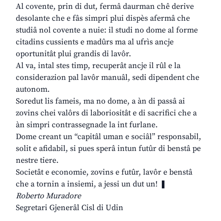
Al covente, prin di dut, fermâ daurman chê derive
desolante che e fâs simpri plui dispès afermâ che
studiâ nol covente a nuie: il studi no dome al forme
citadins cussients e madûrs ma al ufrìs ancje
oportunitât plui grandis di lavôr.
Al va, intal stes timp, recuperât ancje il rûl e la
considerazion pal lavôr manuâl, sedi dipendent che
autonom.
Soredut lis fameis, ma no dome, a àn di passâ ai
zovins chei valôrs di laboriositât e di sacrifici che a
àn simpri contrassegnade la int furlane.
Dome creant un “capitâl uman e sociâl” responsabil,
solit e afidabil, si pues sperâ intun futûr di benstâ pe
nestre tiere.
Societât e economie, zovins e futûr, lavôr e benstâ
che a tornin a insiemi, a jessi un dut un! ❚
Roberto Muradore
Segretari Gjenerâl Cisl di Udin