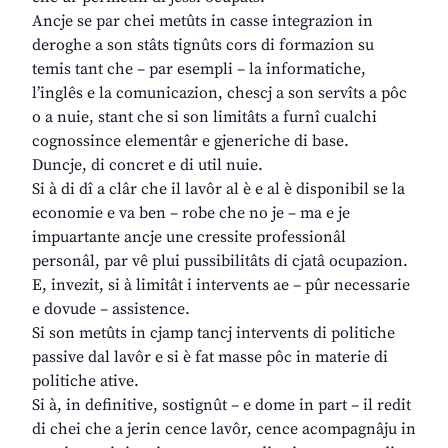
Ancje se par chei metûts in casse integrazion in
deroghe a son stâts tignûts cors di formazion su
temis tant che – par esempli – la informatiche,
l’inglês e la comunicazion, chescj a son servîts a pôc
o a nuie, stant che si son limitâts a furnî cualchi
cognossince elementâr e gjeneriche di base.
Duncje, di concret e di util nuie.
Si à di dî a clâr che il lavôr al è e al è disponibil se la
economie e va ben – robe che no je – ma e je
impuartante ancje une cressite professionâl
personâl, par vê plui pussibilitâts di cjatâ ocupazion.
E, invezit, si à limitât i intervents ae – pûr necessarie
e dovude – assistence.
Si son metûts in cjamp tancj intervents di politiche
passive dal lavôr e si è fat masse pôc in materie di
politiche ative.
Si à, in definitive, sostignût – e dome in part – il redit
di chei che a jerin cence lavôr, cence acompagnâju in