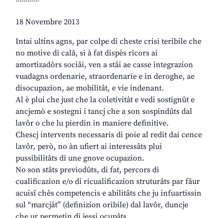
18 Novembre 2013
Intai ultins agns, par colpe di cheste crisi teribile che
no motive di calâ, si à fat dispès ricors ai
amortizadôrs sociâi, ven a stâi ae casse integrazion
vuadagns ordenarie, straordenarie e in deroghe, ae
disocupazion, ae mobilitât, e vie indenant.
Al è plui che just che la coletivitât e vedi sostignût e
ancjemò e sostegni i tancj che a son sospindûts dal
lavôr o che lu pierdin in maniere definitive.
Chescj intervents necessaris di poie al redit dai cence
lavôr, però, no àn ufiert ai interessâts plui
pussibilitâts di une gnove ocupazion.
No son stâts previodûts, di fat, percors di
cualificazion e/o di ricualificazion struturâts par fâur
acuisî chês competencis e abilitâts che ju infuartissin
sul “marcjât” (definizion oribile) dal lavôr, duncje
che ur permetin di jessi ocupâts.