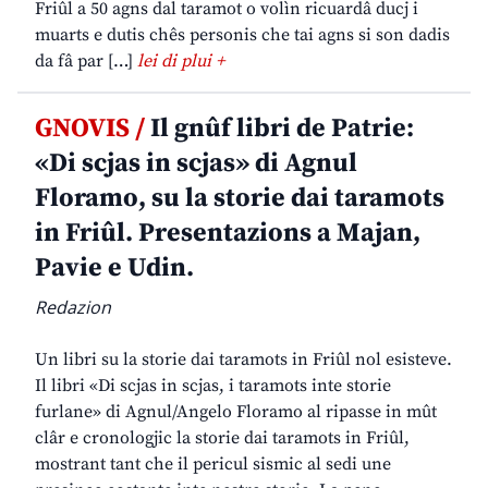
Friûl a 50 agns dal taramot o volìn ricuardâ ducj i
muarts e dutis chês personis che tai agns si son dadis
da fâ par […]
lei di plui +
GNOVIS /
Il gnûf libri de Patrie:
«Di scjas in scjas» di Agnul
Floramo, su la storie dai taramots
in Friûl. Presentazions a Majan,
Pavie e Udin.
Redazion
Un libri su la storie dai taramots in Friûl nol esisteve.
Il libri «Di scjas in scjas, i taramots inte storie
furlane» di Agnul/Angelo Floramo al ripasse in mût
clâr e cronologjic la storie dai taramots in Friûl,
mostrant tant che il pericul sismic al sedi une