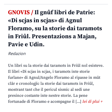
GNOVIS /
Il gnûf libri de Patrie:
«Di scjas in scjas» di Agnul
Floramo, su la storie dai taramots
in Friûl. Presentazions a Majan,
Pavie e Udin.
Redazion
Un libri su la storie dai taramots in Friûl nol esisteve.
Il libri «Di scjas in scjas, i taramots inte storie
furlane» di Agnul/Angelo Floramo al ripasse in mût
clâr e cronologjic la storie dai taramots in Friûl,
mostrant tant che il pericul sismic al sedi une
presince costante inte nestre storie. La pene
fortunade di Floramo e acompagne il […]
lei di plui +