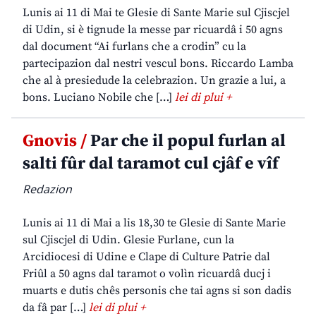
Lunis ai 11 di Mai te Glesie di Sante Marie sul Cjiscjel
di Udin, si è tignude la messe par ricuardâ i 50 agns
dal document “Ai furlans che a crodin” cu la
partecipazion dal nestri vescul bons. Riccardo Lamba
che al à presiedude la celebrazion. Un grazie a lui, a
bons. Luciano Nobile che […]
lei di plui +
Gnovis /
Par che il popul furlan al
salti fûr dal taramot cul cjâf e vîf
Redazion
Lunis ai 11 di Mai a lis 18,30 te Glesie di Sante Marie
sul Cjiscjel di Udin. Glesie Furlane, cun la
Arcidiocesi di Udine e Clape di Culture Patrie dal
Friûl a 50 agns dal taramot o volìn ricuardâ ducj i
muarts e dutis chês personis che tai agns si son dadis
da fâ par […]
lei di plui +