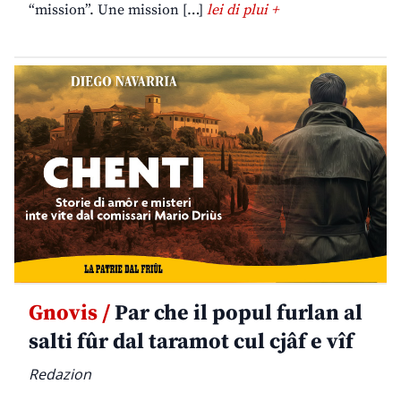
“mission”. Une mission […]
lei di plui +
Gnovis /
Par che il popul furlan al
salti fûr dal taramot cul cjâf e vîf
Redazion