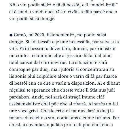
Nô o vin podût sielzi e fâ di bessôi, e il “model Friûl”
al è sot dai voi di ducj. O sin rivâts a fâlu parcè che o
vin podût stâsi dongje.
◆ Cumò, tal 2020, fisichementri, no podìn stâsi
dongje. Stâ di bessôi e je une necessitât, par salvâsi la
vite. Fâ di bessôi lu deventarà, doman, par ricostruî
un contest economic che al jessarà disfat dal bloc
totâl causât dal coronavirus. La situazion e sarà
compagne par ducj, ma i jutoris si concentraran su
lis zonis plui colpidis e alore o varìn di fâ par fuarce
di bessôi cun ce che o varìn a disposizion. Al è dibant
niçulâsi te sperance che cheste volte il Stât nus judi
pardabon. Anzit, nol sarà di straçâ intune clâf
assistenzialiste chel pôc che al rivarà. Al sarès un fal
une vore grivi. Cheste crisi di fat nus darà a ducj la
misure di ce che o sin, come oms e come furlans. Par
chest, a coventaran judâts prin e di plui chei che a