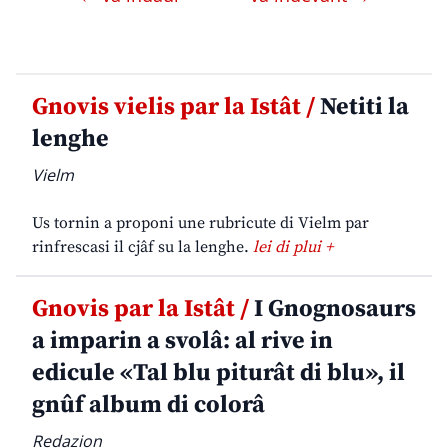
Gnovis vielis par la Istât /
Netiti la
lenghe
Vielm
Us tornin a proponi une rubricute di Vielm par
rinfrescasi il cjâf su la lenghe.
lei di plui +
Gnovis par la Istât /
I Gnognosaurs
a imparin a svolâ: al rive in
edicule «Tal blu piturât di blu», il
gnûf album di colorâ
Redazion