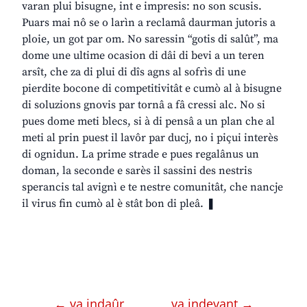
varan plui bisugne, int e impresis: no son scusis.
Puars mai nô se o larìn a reclamâ daurman jutoris a
ploie, un got par om. No saressin “gotis di salût”, ma
dome une ultime ocasion di dâi di bevi a un teren
arsît, che za di plui di dîs agns al sofrìs di une
pierdite bocone di competitivitât e cumò al à bisugne
di soluzions gnovis par tornâ a fâ cressi alc. No si
pues dome meti blecs, si à di pensâ a un plan che al
meti al prin puest il lavôr par ducj, no i piçui interès
di ognidun. La prime strade e pues regalânus un
doman, la seconde e sarès il sassini des nestris
sperancis tal avignì e te nestre comunitât, che nancje
il virus fin cumò al è stât bon di pleâ. ❚
← va indaûr
va indevant →