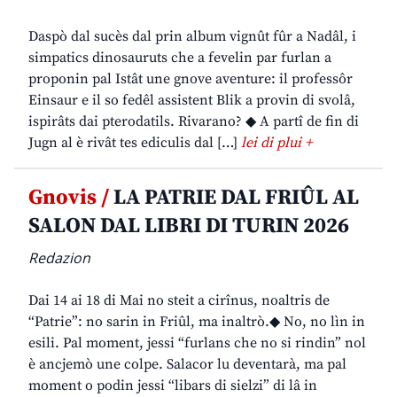
Daspò dal sucès dal prin album vignût fûr a Nadâl, i
simpatics dinosauruts che a fevelin par furlan a
proponin pal Istât une gnove aventure: il professôr
Einsaur e il so fedêl assistent Blik a provin di svolâ,
ispirâts dai pterodatils. Rivarano? ◆ A partî de fin di
Jugn al è rivât tes ediculis dal […]
lei di plui +
Gnovis /
LA PATRIE DAL FRIÛL AL
SALON DAL LIBRI DI TURIN 2026
Redazion
Dai 14 ai 18 di Mai no steit a cirînus, noaltris de
“Patrie”: no sarin in Friûl, ma inaltrò.◆ No, no lìn in
esili. Pal moment, jessi “furlans che no si rindin” nol
è ancjemò une colpe. Salacor lu deventarà, ma pal
moment o podin jessi “libars di sielzi” di lâ in