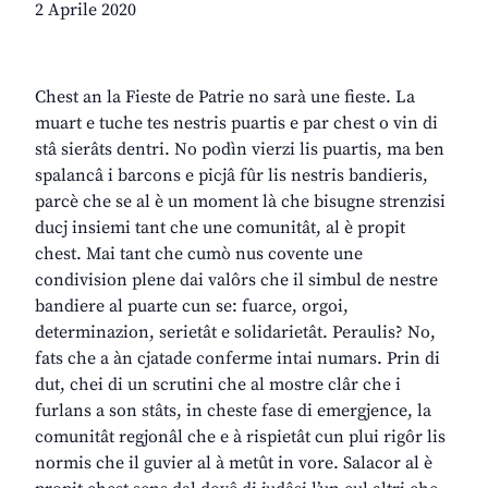
2 Aprile 2020
Chest an la Fieste de Patrie no sarà une fieste. La
muart e tuche tes nestris puartis e par chest o vin di
stâ sierâts dentri. No podìn vierzi lis puartis, ma ben
spalancâ i barcons e picjâ fûr lis nestris bandieris,
parcè che se al è un moment là che bisugne strenzisi
ducj insiemi tant che une comunitât, al è propit
chest. Mai tant che cumò nus covente une
condivision plene dai valôrs che il simbul de nestre
bandiere al puarte cun se: fuarce, orgoi,
determinazion, serietât e solidarietât. Peraulis? No,
fats che a àn cjatade conferme intai numars. Prin di
dut, chei di un scrutini che al mostre clâr che i
furlans a son stâts, in cheste fase di emergjence, la
comunitât regjonâl che e à rispietât cun plui rigôr lis
normis che il guvier al à metût in vore. Salacor al è