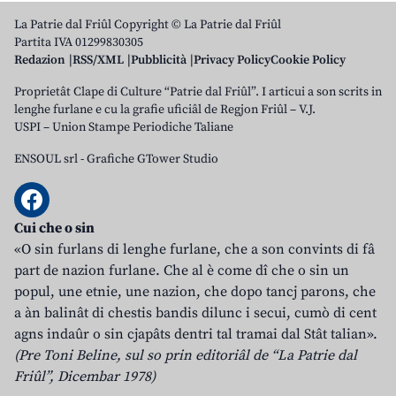
La Patrie dal Friûl Copyright © La Patrie dal Friûl
Partita IVA 01299830305
Redazion
RSS/XML
Pubblicità
Privacy Policy
Cookie Policy
Proprietât Clape di Culture “Patrie dal Friûl”. I articui a son scrits in
lenghe furlane e cu la grafie uficiâl de Regjon Friûl – V.J.
USPI – Union Stampe Periodiche Taliane
ENSOUL srl
-
Grafiche GTower Studio
Cui che o sin
«O sin furlans di lenghe furlane, che a son convints di fâ
part de nazion furlane. Che al è come dî che o sin un
popul, une etnie, une nazion, che dopo tancj parons, che
a àn balinât di chestis bandis dilunc i secui, cumò di cent
agns indaûr o sin cjapâts dentri tal tramai dal Stât talian».
(Pre Toni Beline, sul so prin editoriâl de “La Patrie dal
Friûl”, Dicembar 1978)