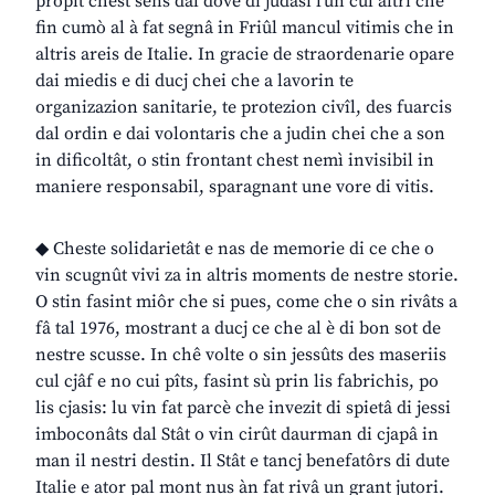
propit chest sens dal dovê di judâsi l’un cul altri che
fin cumò al à fat segnâ in Friûl mancul vitimis che in
altris areis de Italie. In gracie de straordenarie opare
dai miedis e di ducj chei che a lavorin te
organizazion sanitarie, te protezion civîl, des fuarcis
dal ordin e dai volontaris che a judin chei che a son
in dificoltât, o stin frontant chest nemì invisibil in
maniere responsabil, sparagnant une vore di vitis.
◆ Cheste solidarietât e nas de memorie di ce che o
vin scugnût vivi za in altris moments de nestre storie.
O stin fasint miôr che si pues, come che o sin rivâts a
fâ tal 1976, mostrant a ducj ce che al è di bon sot de
nestre scusse. In chê volte o sin jessûts des maseriis
cul cjâf e no cui pîts, fasint sù prin lis fabrichis, po
lis cjasis: lu vin fat parcè che invezit di spietâ di jessi
imboconâts dal Stât o vin cirût daurman di cjapâ in
man il nestri destin. Il Stât e tancj benefatôrs di dute
Italie e ator pal mont nus àn fat rivâ un grant jutori.