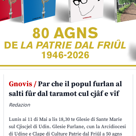
Gnovis /
Par che il popul furlan al
salti fûr dal taramot cul cjâf e vîf
Redazion
Lunis ai 11 di Mai a lis 18,30 te Glesie di Sante Marie
sul Cjiscjel di Udin. Glesie Furlane, cun la Arcidiocesi
di Udine e Clape di Culture Patrie dal Friûl a 50 agns