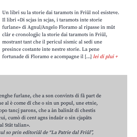
Un libri su la storie dai taramots in Friûl nol esisteve.
Il libri «Di scjas in scjas, i taramots inte storie
furlane» di Agnul/Angelo Floramo al ripasse in mût
clâr e cronologjic la storie dai taramots in Friûl,
mostrant tant che il pericul sismic al sedi une
presince costante inte nestre storie. La pene
fortunade di Floramo e acompagne il […]
lei di plui +
lenghe furlane, che a son convints di fâ part de
e al è come dî che o sin un popul, une etnie,
po tancj parons, che a àn balinât di chestis
cui, cumò di cent agns indaûr o sin cjapâts
al Stât talian».
ul so prin editoriâl de “La Patrie dal Friûl”,