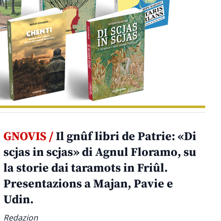
GNOVIS /
Il gnûf libri de Patrie: «Di
scjas in scjas» di Agnul Floramo, su
la storie dai taramots in Friûl.
Presentazions a Majan, Pavie e
Udin.
Redazion