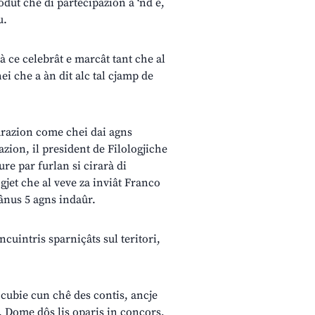
odût che di partecipazion a ‘nd è,
u.
sà ce celebrât e marcât tant che al
ei che a àn dit alc tal cjamp de
parazion come chei dai agns
zion, il president de Filologjiche
ure par furlan si cirarà di
gjet che al veve za inviât Franco
sânus 5 agns indaûr.
incuintris sparniçâts sul teritori,
n cubie cun chê des contis, ancje
. Dome dôs lis oparis in concors,