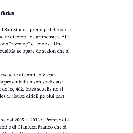
 furlan
 dal San Simon, premi pe leterature
elte di contis e curtmetraçs. Al è
ezions “romanç” e “contis”. Une
cualitât ae opare de sezion che al
a racuelte di contis «Bisest».
s presentadis a son stadis sîs:
de leç 482, intes scuelis no si
) al risulte dificil pe plui part
che dal 2005 al 2013 il Premi nol è
afini e di Gianluca Franco che si