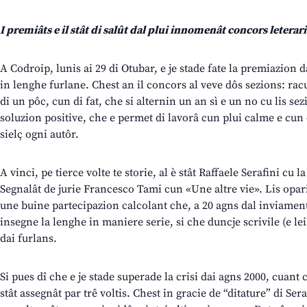
I premiâts e il stât di salût dal plui innomenât concors leterari
A Codroip, lunis ai 29 di Otubar, e je stade fate la premiazion
in lenghe furlane. Chest an il concors al veve dôs sezions: racu
di un pôc, cun di fat, che si alternin un an sì e un no cu lis s
soluzion positive, che e permet di lavorâ cun plui calme e cun 
sielç ogni autôr.
A vinci, pe tierce volte te storie, al è stât Raffaele Serafini cu l
Segnalât de jurie Francesco Tami cun «Une altre vie». Lis opari
une buine partecipazion calcolant che, a 20 agns dal inviament 
insegne la lenghe in maniere serie, si che duncje scrivile (e leile
dai furlans.
Si pues dî che e je stade superade la crisi dai agns 2000, cuant 
stât assegnât par trê voltis. Chest in gracie de “ditature” di Ser