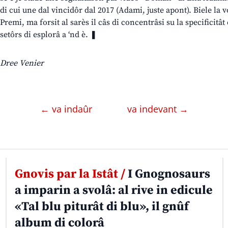
di cui une dal vincidôr dal 2017 (Adami, juste apont). Biele la vo
Premi, ma forsit al sarès il câs di concentrâsi su la specificitât
setôrs di esplorâ a ‘nd è. ❚
Dree Venier
← va indaûr
va indevant →
Gnovis par la Istât /
I Gnognosaurs
a imparin a svolâ: al rive in edicule
«Tal blu piturât di blu», il gnûf
album di colorâ