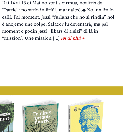
Dai 14 ai 18 di Mai no steit a cirînus, noaltris de
“Patrie”: no sarin in Friûl, ma inaltrò.◆ No, no lìn in
esili. Pal moment, jessi “furlans che no si rindin” nol
è ancjemò une colpe. Salacor lu deventarà, ma pal
moment o podin jessi “libars di sielzi” di lâ in
“mission”. Une mission […]
lei di plui +