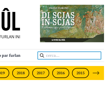
RLAN INDIPENDENT • INDEPENDENT FRIULIAN MONTHLY • N
Cerca:
 par furlan
019
2018
2017
2016
2015
2014