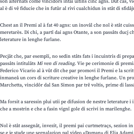
son alternâts come vincidôrs intai ultins cinc agns. Dut câs, vi
al è di vê fiducie che in futûr al rivi cualchidun in stât di sfidâj
Chest an il Premi al à fat 40 agns: un inovâl che nol è stât cuis
meretarès. Di chi, a partî dai agns Otante, a son passâts ducj ch
leterature in lenghe furlane.
Pecjât che, par esempli, no sedin stâts fats i incuintris di pre
passâts intitulâts
Mi ven di reading
. Vie pe cerimonie di premia
Federico Vicario al à vût dit che par promovi il Premi e la scrit
inmaneâ un cors di scriture creative in lenghe furlane. Un pro
Marchetta, vincidôr dal San Simon par trê voltis, prime di las
Ma forsit a saressin plui utii pe difusion de nestre leterature i 
che a mostrin e che a fasin vignî gole di scrivi in marilenghe.
Nol è stât assegnât, invezit, il premi pai curtmetraçs, sezion i
se e je stade une segnalazion pal video «Doman» di Elia Adami