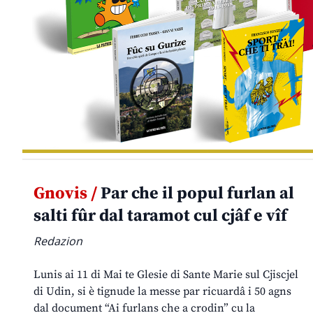
Gnovis /
Par che il popul furlan al
salti fûr dal taramot cul cjâf e vîf
Redazion
Lunis ai 11 di Mai te Glesie di Sante Marie sul Cjiscjel
di Udin, si è tignude la messe par ricuardâ i 50 agns
dal document “Ai furlans che a crodin” cu la