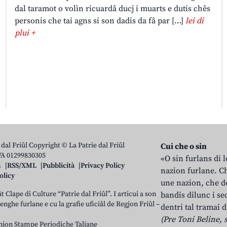
dal taramot o volìn ricuardâ ducj i muarts e dutis chês
personis che tai agns si son dadis da fâ par […]
lei di
plui +
 dal Friûl Copyright © La Patrie dal Friûl
Cui che o sin
IVA 01299830305
«O sin furlans di 
n
RSS/XML
Pubblicità
Privacy Policy
nazion furlane. Ch
olicy
une nazion, che do
t Clape di Culture “Patrie dal Friûl”. I articui a son
bandis dilunc i se
 lenghe furlane e cu la grafie uficiâl de Regjon Friûl –
dentri tal tramai d
(Pre Toni Beline, s
nion Stampe Periodiche Taliane