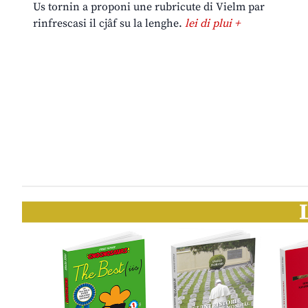
Us tornin a proponi une rubricute di Vielm par
rinfrescasi il cjâf su la lenghe.
lei di plui +