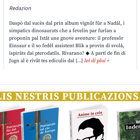
Redazion
Daspò dal sucès dal prin album vignût fûr a Nadâl, i
simpatics dinosauruts che a fevelin par furlan a
proponin pal Istât une gnove aventure: il professôr
Einsaur e il so fedêl assistent Blik a provin di svolâ,
ispirâts dai pterodatils. Rivarano? ◆ A partî de fin di
Jugn al è rivât tes ediculis dal […]
lei di plui +