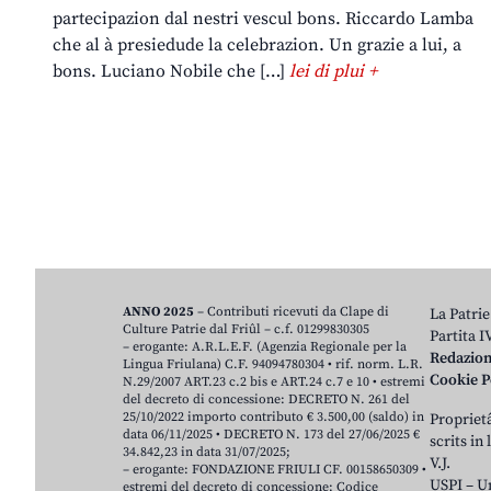
partecipazion dal nestri vescul bons. Riccardo Lamba
che al à presiedude la celebrazion. Un grazie a lui, a
bons. Luciano Nobile che […]
lei di plui +
ANNO 2025
– Contributi ricevuti da Clape di
La Patrie
Culture Patrie dal Friûl – c.f. 01299830305
Partita 
– erogante: A.R.L.E.F. (Agenzia Regionale per la
Redazio
Lingua Friulana) C.F. 94094780304 • rif. norm. L.R.
Cookie P
N.29/2007 ART.23 c.2 bis e ART.24 c.7 e 10 • estremi
del decreto di concessione: DECRETO N. 261 del
25/10/2022 importo contributo € 3.500,00 (saldo) in
Proprietâ
data 06/11/2025 • DECRETO N. 173 del 27/06/2025 €
scrits in
34.842,23 in data 31/07/2025;
V.J.
– erogante: FONDAZIONE FRIULI CF. 00158650309 •
USPI – U
estremi del decreto di concessione: Codice