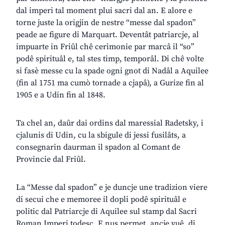
dal imperi tal moment plui sacri dal an. E alore e
torne juste la origjin de nestre “messe dal spadon”
peade ae figure di Marquart. Deventât patriarcje, al
impuarte in Friûl chê cerimonie par marcâ il “so”
podê spirituâl e, tal stes timp, temporâl. Di chê volte
si fasè messe cu la spade ogni gnot di Nadâl a Aquilee
(fin al 1751 ma cumò tornade a cjapâ), a Gurize fin al
1905 e a Udin fin al 1848.
Ta chel an, daûr dai ordins dal maressial Radetsky, i
cjalunis di Udin, cu la sbigule di jessi fusilâts, a
consegnarin daurman il spadon al Comant de
Provincie dal Friûl.
La “Messe dal spadon” e je duncje une tradizion viere
di secui che e memoree il dopli podê spirituâl e
politic dal Patriarcje di Aquilee sul stamp dal Sacri
Roman Imperi todesc. E nus permet, ancje vuê, di