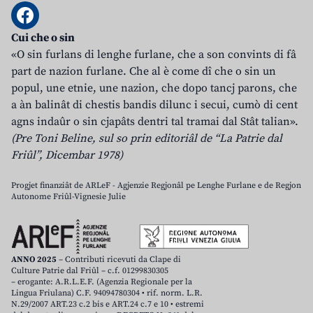
Cui che o sin
«O sin furlans di lenghe furlane, che a son convints di fâ
part de nazion furlane. Che al è come dî che o sin un
popul, une etnie, une nazion, che dopo tancj parons, che
a àn balinât di chestis bandis dilunc i secui, cumò di cent
agns indaûr o sin cjapâts dentri tal tramai dal Stât talian».
(Pre Toni Beline, sul so prin editoriâl de “La Patrie dal
Friûl”, Dicembar 1978)
Progjet finanziât de ARLeF - Agjenzie Regjonâl pe Lenghe Furlane e de Regjon
Autonome Friûl-Vignesie Julie
ANNO 2025
– Contributi ricevuti da Clape di
Culture Patrie dal Friûl – c.f. 01299830305
– erogante: A.R.L.E.F. (Agenzia Regionale per la
Lingua Friulana) C.F. 94094780304 • rif. norm. L.R.
N.29/2007 ART.23 c.2 bis e ART.24 c.7 e 10 • estremi