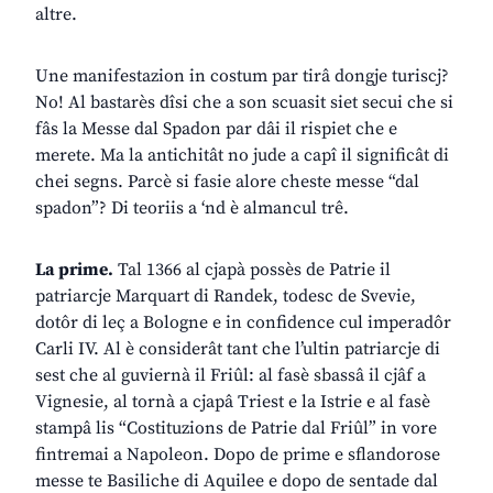
altre.
Une manifestazion in costum par tirâ dongje turiscj?
No! Al bastarès dîsi che a son scuasit siet secui che si
fâs la Messe dal Spadon par dâi il rispiet che e
merete. Ma la antichitât no jude a capî il significât di
chei segns. Parcè si fasie alore cheste messe “dal
spadon”? Di teoriis a ‘nd è almancul trê.
La prime.
Tal 1366 al cjapà possès de Patrie il
patriarcje Marquart di Randek, todesc de Svevie,
dotôr di leç a Bologne e in confidence cul imperadôr
Carli IV. Al è considerât tant che l’ultin patriarcje di
sest che al guviernà il Friûl: al fasè sbassâ il cjâf a
Vignesie, al tornà a cjapâ Triest e la Istrie e al fasè
stampâ lis “Costituzions de Patrie dal Friûl” in vore
fintremai a Napoleon. Dopo de prime e sflandorose
messe te Basiliche di Aquilee e dopo de sentade dal