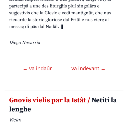
partecipâ a une des liturgjiis plui singolârs e
sugjestivis che la Glesie e vedi mantignût, che nus
ricuarde la storie gloriose dal Friûl e nus vierç al
messaç di pâs dal Nadâl. ❚
Diego Navarria
← va indaûr
va indevant →
Gnovis vielis par la Istât /
Netiti la
lenghe
Vielm