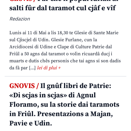
salti fûr dal taramot cul cjâf e vîf
Redazion
Lunis ai 11 di Mai a lis 18,30 te Glesie di Sante Marie
sul Cjiscjel di Udin. Glesie Furlane, cun la
Arcidiocesi di Udine e Clape di Culture Patrie dal
Friûl a 50 agns dal taramot o volìn ricuardâ ducj i
muarts e dutis chês personis che tai agns si son dadis
da fâ par […]
lei di plui +
GNOVIS /
Il gnûf libri de Patrie:
«Di scjas in scjas» di Agnul
Floramo, su la storie dai taramots
in Friûl. Presentazions a Majan,
Pavie e Udin.