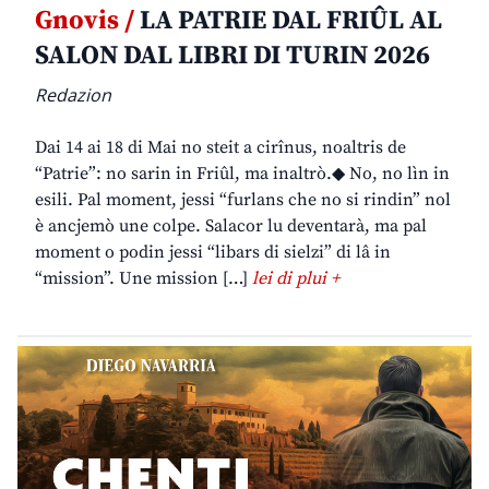
Gnovis /
LA PATRIE DAL FRIÛL AL
SALON DAL LIBRI DI TURIN 2026
Redazion
Dai 14 ai 18 di Mai no steit a cirînus, noaltris de
“Patrie”: no sarin in Friûl, ma inaltrò.◆ No, no lìn in
esili. Pal moment, jessi “furlans che no si rindin” nol
è ancjemò une colpe. Salacor lu deventarà, ma pal
moment o podin jessi “libars di sielzi” di lâ in
“mission”. Une mission […]
lei di plui +