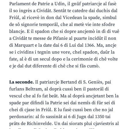
Parlament de Patrie a Udin, il gnûf patriarcje al fasè
il so ingrès a Cividât. Sentât te catedre dai duchis dal
Friûl, al ricevè in don dal Vicedean la spade, simbul
de sô signorie temporâl, che al metè vie inte sfodre
blancje. E il spadon che si dopre ancjemò in dì di vuê
a Cividât te messe de Pifanie al puarte incidût il non
di Marquart e la date dai 6 di Lui dal 1366. Ma, ancje
se i cividins i tegnin une vore, chel spadon, daûr la
fate, al è di un secul dopo e la cerimonie di chê volte
e je dal dut diferente di chê che si fâs cumò.
La seconde.
Il patriarcje Bertand di S. Geniès, pai
furlans Beltram, al doprà cussì ben il pastorâl di
vescul che al fo fat beât. Ma al doprà ancjetant ben la
spade par difindi la Patrie sei dai nemîs di fûr sei di
chei di cjase in Friûl. E lu fasè cussì ben che no jal
perdonarin: al fo sassinât ai 6 di Jugn dal 1350 tai
prâts de Richinvelde. Un dai siorats plui cjaviestris al