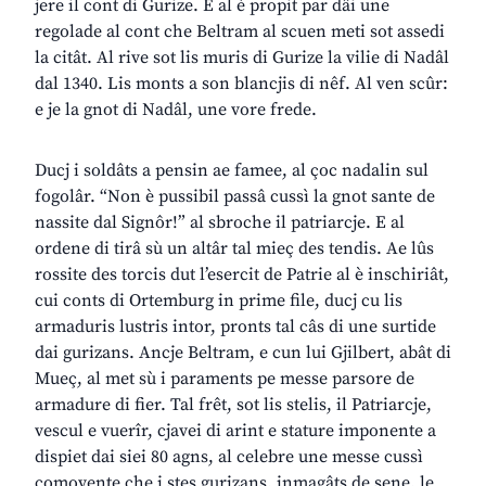
jere il cont di Gurize. E al è propit par dâi une
regolade al cont che Beltram al scuen meti sot assedi
la citât. Al rive sot lis muris di Gurize la vilie di Nadâl
dal 1340. Lis monts a son blancjis di nêf. Al ven scûr:
e je la gnot di Nadâl, une vore frede.
Ducj i soldâts a pensin ae famee, al çoc nadalin sul
fogolâr. “Non è pussibil passâ cussì la gnot sante de
nassite dal Signôr!” al sbroche il patriarcje. E al
ordene di tirâ sù un altâr tal mieç des tendis. Ae lûs
rossite des torcis dut l’esercit de Patrie al è inschiriât,
cui conts di Ortemburg in prime file, ducj cu lis
armaduris lustris intor, pronts tal câs di une surtide
dai gurizans. Ancje Beltram, e cun lui Gjilbert, abât di
Mueç, al met sù i paraments pe messe parsore de
armadure di fier. Tal frêt, sot lis stelis, il Patriarcje,
vescul e vuerîr, cjavei di arint e stature imponente a
dispiet dai siei 80 agns, al celebre une messe cussì
comovente che i stes gurizans, inmagâts de sene, le