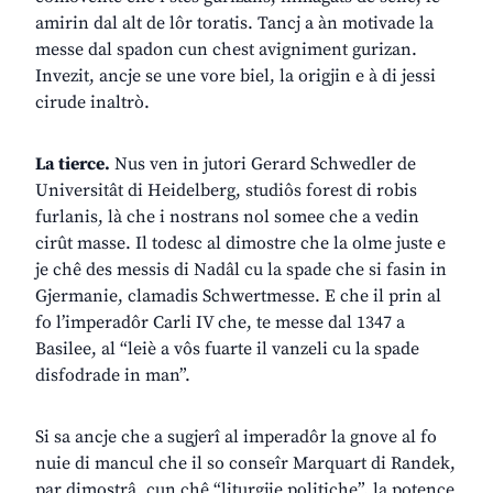
amirin dal alt de lôr toratis. Tancj a àn motivade la
messe dal spadon cun chest avigniment gurizan.
Invezit, ancje se une vore biel, la origjin e à di jessi
cirude inaltrò.
La tierce.
Nus ven in jutori Gerard Schwedler de
Universitât di Heidelberg, studiôs forest di robis
furlanis, là che i nostrans nol somee che a vedin
cirût masse. Il todesc al dimostre che la olme juste e
je chê des messis di Nadâl cu la spade che si fasin in
Gjermanie, clamadis Schwertmesse. E che il prin al
fo l’imperadôr Carli IV che, te messe dal 1347 a
Basilee, al “leiè a vôs fuarte il vanzeli cu la spade
disfodrade in man”.
Si sa ancje che a sugjerî al imperadôr la gnove al fo
nuie di mancul che il so conseîr Marquart di Randek,
par dimostrâ, cun chê “liturgjie politiche”, la potence