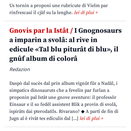
Us tornin a proponi une rubricute di Vielm par
rinfrescasi il cjâf su la lenghe.
lei di plui +
Gnovis par la Istât /
I Gnognosaurs
a imparin a svolâ: al rive in
edicule «Tal blu piturât di blu», il
gnûf album di colorâ
Redazion
Daspò dal sucès dal prin album vignût fûr a Nadâl, i
simpatics dinosauruts che a fevelin par furlan a
proponin pal Istât une gnove aventure: il professôr
Einsaur e il so fedêl assistent Blik a provin di svolâ,
ispirâts dai pterodatils. Rivarano? ◆ A partî de fin di
Jugn al è rivât tes ediculis dal […]
lei di plui +