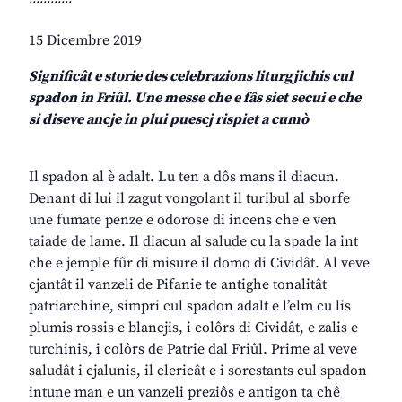
15 Dicembre 2019
Significât e storie des celebrazions liturgjichis cul
spadon in Friûl. Une messe che e fâs siet secui e che
si diseve ancje in plui puescj rispiet a cumò
Il spadon al è adalt. Lu ten a dôs mans il diacun.
Denant di lui il zagut vongolant il turibul al sborfe
une fumate penze e odorose di incens che e ven
taiade de lame. Il diacun al salude cu la spade la int
che e jemple fûr di misure il domo di Cividât. Al veve
cjantât il vanzeli de Pifanie te antighe tonalitât
patriarchine, simpri cul spadon adalt e l’elm cu lis
plumis rossis e blancjis, i colôrs di Cividât, e zalis e
turchinis, i colôrs de Patrie dal Friûl. Prime al veve
saludât i cjalunis, il clericât e i sorestants cul spadon
intune man e un vanzeli preziôs e antigon ta chê