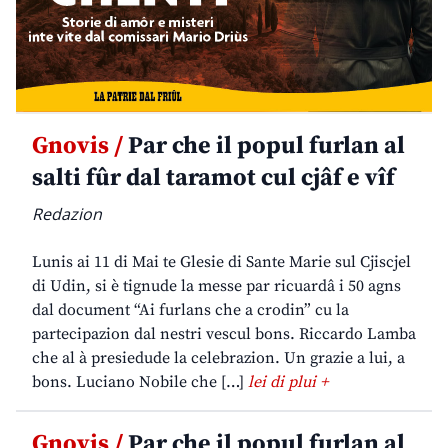
Gnovis /
Par che il popul furlan al
salti fûr dal taramot cul cjâf e vîf
Redazion
Lunis ai 11 di Mai te Glesie di Sante Marie sul Cjiscjel
di Udin, si è tignude la messe par ricuardâ i 50 agns
dal document “Ai furlans che a crodin” cu la
partecipazion dal nestri vescul bons. Riccardo Lamba
che al à presiedude la celebrazion. Un grazie a lui, a
bons. Luciano Nobile che […]
lei di plui +
Gnovis /
Par che il popul furlan al