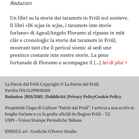
Redazion
Un libri su la storie dai taramots in Friûl nol esisteve.
Il libri «Di scjas in scjas, i taramots inte storie
furlane» di Agnul/Angelo Floramo al ripasse in mût
clâr e cronologjic la storie dai taramots in Friûl,
mostrant tant che il pericul sismic al sedi une
presince costante inte nestre storie. La pene
fortunade di Floramo e acompagne il […]
lei di plui +
La Patrie dal Friûl Copyright © La Patrie dal Friûl
Partita IVA 01299830305
Redazion
RSS/XML
Pubblicità
Privacy Policy
Cookie Policy
Proprietât Clape di Culture “Patrie dal Friûl”. I articui a son scrits in
lenghe furlane e cu la grafie uficiâl de Regjon Friûl – V.J.
USPI – Union Stampe Periodiche Taliane
ENSOUL srl
-
Grafiche GTower Studio