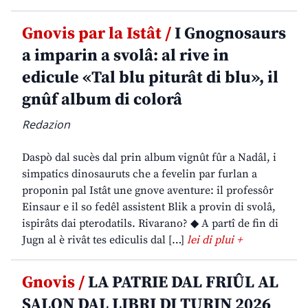
Gnovis par la Istât /
I Gnognosaurs
a imparin a svolâ: al rive in
edicule «Tal blu piturât di blu», il
gnûf album di colorâ
Redazion
Daspò dal sucès dal prin album vignût fûr a Nadâl, i
simpatics dinosauruts che a fevelin par furlan a
proponin pal Istât une gnove aventure: il professôr
Einsaur e il so fedêl assistent Blik a provin di svolâ,
ispirâts dai pterodatils. Rivarano? ◆ A partî de fin di
Jugn al è rivât tes ediculis dal […]
lei di plui +
Gnovis /
LA PATRIE DAL FRIÛL AL
SALON DAL LIBRI DI TURIN 2026