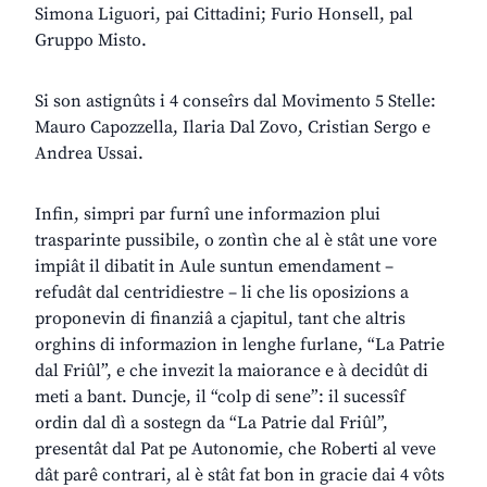
Simona Liguori, pai Cittadini; Furio Honsell, pal
Gruppo Misto.
Si son astignûts i 4 conseîrs dal Movimento 5 Stelle:
Mauro Capozzella, Ilaria Dal Zovo, Cristian Sergo e
Andrea Ussai.
Infin, simpri par furnî une informazion plui
trasparinte pussibile, o zontìn che al è stât une vore
impiât il dibatit in Aule suntun emendament –
refudât dal centridiestre – li che lis oposizions a
proponevin di finanziâ a cjapitul, tant che altris
orghins di informazion in lenghe furlane, “La Patrie
dal Friûl”, e che invezit la maiorance e à decidût di
meti a bant. Duncje, il “colp di sene”: il sucessîf
ordin dal dì a sostegn da “La Patrie dal Friûl”,
presentât dal Pat pe Autonomie, che Roberti al veve
dât parê contrari, al è stât fat bon in gracie dai 4 vôts