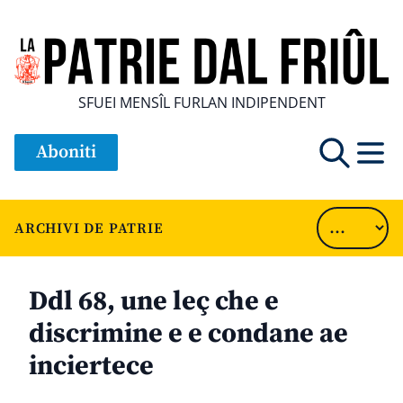
SFUEI MENSÎL FURLAN INDIPENDENT
Aboniti
ARCHIVI DE PATRIE
Ddl 68, une leç che e
discrimine e e condane ae
inciertece
............