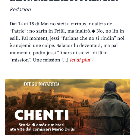
Redazion
Dai 14 ai 18 di Mai no steit a cirînus, noaltris de
“Patrie”: no sarin in Friûl, ma inaltrò.◆ No, no lìn in
esili. Pal moment, jessi “furlans che no si rindin” nol
è ancjemò une colpe. Salacor lu deventarà, ma pal
moment o podin jessi “libars di sielzi” di lâ in
“mission”. Une mission […]
lei di plui +