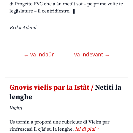
di Progetto FVG che a àn metût sot – pe prime volte te
legjislature – il centridiestre. ❚
Erika Adami
← va indaûr
va indevant →
Gnovis vielis par la Istât /
Netiti la
lenghe
Vielm
Us tornin a proponi une rubricute di Vielm par
rinfrescasi il cjâf su la lenghe.
lei di plui +