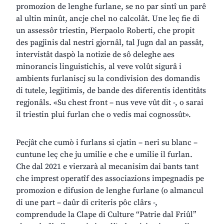
promozion de lenghe furlane, se no par sintî un parê
al ultin minût, ancje chel no calcolât. Une leç fie di
un assessôr triestin, Pierpaolo Roberti, che propit
des pagjinis dal nestri gjornâl, tal Jugn dal an passât,
intervistât daspò la notizie de sô deleghe aes
minorancis linguistichis, al veve volût sigurâ i
ambients furlaniscj su la condivision des domandis
di tutele, legjitimis, de bande des diferentis identitâts
regjonâls. «Su chest front – nus veve vût dit -, o sarai
il triestin plui furlan che o vedis mai cognossût».
Pecjât che cumò i furlans si cjatin – neri su blanc –
cuntune leç che ju umilie e che e umilie il furlan.
Che dal 2021 e vierzarà al mecanisim dai bants tant
che imprest operatîf des associazions impegnadis pe
promozion e difusion de lenghe furlane (o almancul
di une part – daûr di criteris pôc clârs -,
comprendude la Clape di Culture “Patrie dal Friûl”