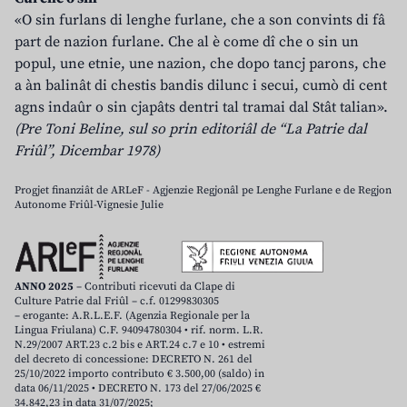
«O sin furlans di lenghe furlane, che a son convints di fâ
part de nazion furlane. Che al è come dî che o sin un
popul, une etnie, une nazion, che dopo tancj parons, che
a àn balinât di chestis bandis dilunc i secui, cumò di cent
agns indaûr o sin cjapâts dentri tal tramai dal Stât talian».
(Pre Toni Beline, sul so prin editoriâl de “La Patrie dal
Friûl”, Dicembar 1978)
Progjet finanziât de ARLeF - Agjenzie Regjonâl pe Lenghe Furlane e de Regjon
Autonome Friûl-Vignesie Julie
ANNO 2025
– Contributi ricevuti da Clape di
Culture Patrie dal Friûl – c.f. 01299830305
– erogante: A.R.L.E.F. (Agenzia Regionale per la
Lingua Friulana) C.F. 94094780304 • rif. norm. L.R.
N.29/2007 ART.23 c.2 bis e ART.24 c.7 e 10 • estremi
del decreto di concessione: DECRETO N. 261 del
25/10/2022 importo contributo € 3.500,00 (saldo) in
data 06/11/2025 • DECRETO N. 173 del 27/06/2025 €
34.842,23 in data 31/07/2025;