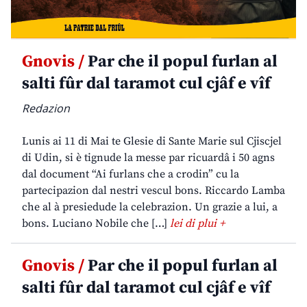
Gnovis /
Par che il popul furlan al
salti fûr dal taramot cul cjâf e vîf
Redazion
Lunis ai 11 di Mai te Glesie di Sante Marie sul Cjiscjel
di Udin, si è tignude la messe par ricuardâ i 50 agns
dal document “Ai furlans che a crodin” cu la
partecipazion dal nestri vescul bons. Riccardo Lamba
che al à presiedude la celebrazion. Un grazie a lui, a
bons. Luciano Nobile che […]
lei di plui +
Gnovis /
Par che il popul furlan al
salti fûr dal taramot cul cjâf e vîf