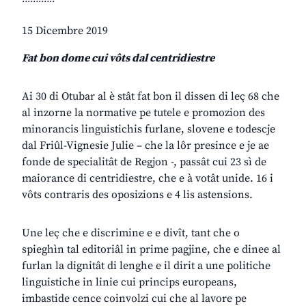
15 Dicembre 2019
Fat bon dome cui vôts dal centridiestre
Ai 30 di Otubar al è stât fat bon il dissen di leç 68 che
al inzorne la normative pe tutele e promozion des
minorancis linguistichis furlane, slovene e todescje
dal Friûl-Vignesie Julie – che la lôr presince e je ae
fonde de specialitât de Regjon -, passât cui 23 sì de
maiorance di centridiestre, che e à votât unide. 16 i
vôts contraris des oposizions e 4 lis astensions.
Une leç che e discrimine e e divît, tant che o
spieghìn tal editoriâl in prime pagjine, che e dinee al
furlan la dignitât di lenghe e il dirit a une politiche
linguistiche in linie cui princips europeans,
imbastide cence coinvolzi cui che al lavore pe