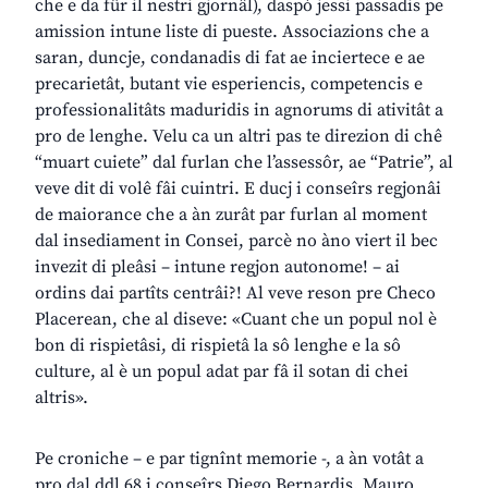
che e da fûr il nestri gjornâl), daspò jessi passadis pe
amission intune liste di pueste. Associazions che a
saran, duncje, condanadis di fat ae inciertece e ae
precarietât, butant vie esperiencis, competencis e
professionalitâts maduridis in agnorums di ativitât a
pro de lenghe. Velu ca un altri pas te direzion di chê
“muart cuiete” dal furlan che l’assessôr, ae “Patrie”, al
veve dit di volê fâi cuintri. E ducj i conseîrs regjonâi
de maiorance che a àn zurât par furlan al moment
dal insediament in Consei, parcè no àno viert il bec
invezit di pleâsi – intune regjon autonome! – ai
ordins dai partîts centrâi?! Al veve reson pre Checo
Placerean, che al diseve: «Cuant che un popul nol è
bon di rispietâsi, di rispietâ la sô lenghe e la sô
culture, al è un popul adat par fâ il sotan di chei
altris».
Pe croniche – e par tignînt memorie -, a àn votât a
pro dal ddl 68 i conseîrs Diego Bernardis, Mauro