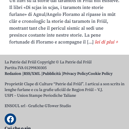
Un libri su la storie dai taramots in Friûl nol esisteve.
Il libri «Di scjas in scjas, i taramots inte storie
furlane» di Agnul/Angelo Floramo al ripasse in mût
clâr e cronologjic la storie dai taramots in Friûl,
mostrant tant che il pericul sismic al sedi une
presince costante inte nestre storie. La pene
fortunade di Floramo e acompagne il […]
lei di plui +
La Patrie dal Friûl Copyright © La Patrie dal Friûl
Partita IVA 01299830305
Redazion
RSS/XML
Pubblicità
Privacy Policy
Cookie Policy
Proprietât Clape di Culture “Patrie dal Friûl”. I articui a son scrits in
lenghe furlane e cu la grafie uficiâl de Regjon Friûl – V.J.
USPI – Union Stampe Periodiche Taliane
ENSOUL srl
-
Grafiche GTower Studio
Cui che o sin