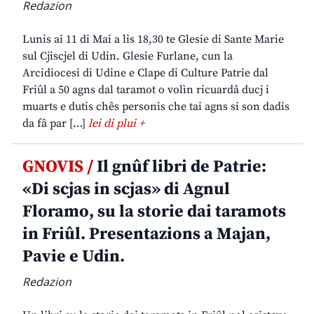
Redazion
Lunis ai 11 di Mai a lis 18,30 te Glesie di Sante Marie
sul Cjiscjel di Udin. Glesie Furlane, cun la
Arcidiocesi di Udine e Clape di Culture Patrie dal
Friûl a 50 agns dal taramot o volìn ricuardâ ducj i
muarts e dutis chês personis che tai agns si son dadis
da fâ par […]
lei di plui +
GNOVIS /
Il gnûf libri de Patrie:
«Di scjas in scjas» di Agnul
Floramo, su la storie dai taramots
in Friûl. Presentazions a Majan,
Pavie e Udin.
Redazion