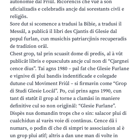
autonomie dal Friûl. Ricorencis che vuê a son
uficializadis e celebradis ancje dai sorestants civîi e
religjôs.
Sore dut si scomence a tradusi la Bibie, a tradusi il
Messâl, a publicâ il libri des Cjantis di Glesie dal
popul furlan, cun musichis patriarcjinis recuperadis
de tradizion orâl.
Chest grop, tal prin scuasit dome di predis, al à vût
publicât libris e opusculuts ancje cul non di “Cjargnei
cence dius”. Tai agns 1980 – pal fat che Glesie Furlane
e vignive di plui bandis indentificade e colegade
dutune cul Moviment Friûl – si firmavin come “Grop
di Studi Glesie Locâl”. Po, cui prins agns 1990, cun
tant di statût il grop al torne a clamâsi in maniere
definitive cul so non origjinâl: “Glesie Furlane”.
Dispès nus domandin trops che o sin: salacor plui di
cualchidun al varès voie di contânus. Cence dâ i
numars, o podìn dî che di simpri te associazion al è
un grop plui atîf; altris a dan une man di volte in