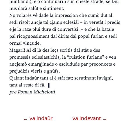
nuntiandi); e o continuarìn sun cheste strade, se Diu
nus darà salût e sintiment.
No volarès vê dade la impression che cumò dut al
sedi risolt ancje tal cjamp eclesiâl – in veretât i predis
e je la raze plui dure di convertîsi! – e che la bataie
pal ricognossiment dai dirits dal popul furlan e sedi
ormai vinçude.
Magari! Al di là des leçs scritis dal stât e des
promessis eclesiastichis, la “cuistion furlane” e ven
ancjemò emargjinade o escludude par preconcets e
prejudizis vieris e gnûfs.
Cjalant indaûr tant al è stât fat; scrutinant l’avignî,
tant al reste di fâ. ❚
pre Roman Michelotti
← va indaûr
va indevant →