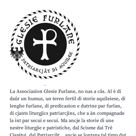
...
La Associazion Glesie Furlane, no nas a câs. Al è di
daûr un humus, un teren fertil di storie aquileiese, di
lenghe furlane, di predicazion e dutrine par furlan,
di cjants liturgjics patriarcjins, che a àn compagnade
la int par secui e secui. Ma ancje la storie di une
nestre liturgjie e patristiche, dal Scisme dai Trê
Cjapitui, dal Patriarcjât… ancje se lontans tal timp dut