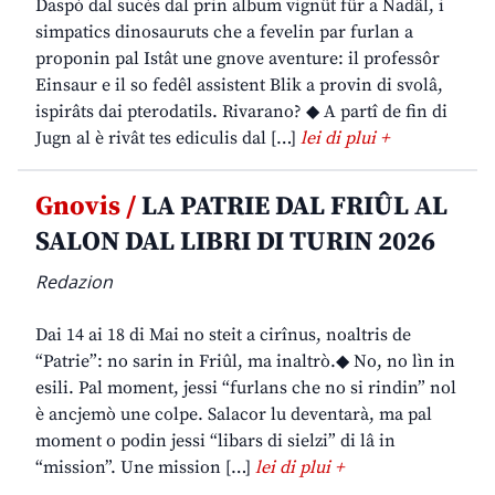
Daspò dal sucès dal prin album vignût fûr a Nadâl, i
simpatics dinosauruts che a fevelin par furlan a
proponin pal Istât une gnove aventure: il professôr
Einsaur e il so fedêl assistent Blik a provin di svolâ,
ispirâts dai pterodatils. Rivarano? ◆ A partî de fin di
Jugn al è rivât tes ediculis dal […]
lei di plui +
Gnovis /
LA PATRIE DAL FRIÛL AL
SALON DAL LIBRI DI TURIN 2026
Redazion
Dai 14 ai 18 di Mai no steit a cirînus, noaltris de
“Patrie”: no sarin in Friûl, ma inaltrò.◆ No, no lìn in
esili. Pal moment, jessi “furlans che no si rindin” nol
è ancjemò une colpe. Salacor lu deventarà, ma pal
moment o podin jessi “libars di sielzi” di lâ in
“mission”. Une mission […]
lei di plui +