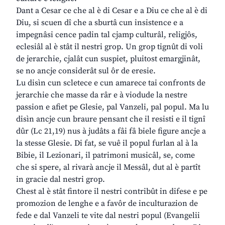
Dant a Cesar ce che al è di Cesar e a Diu ce che al è di
Diu, si scuen dî che a sburtâ cun insistence e a
impegnâsi cence padin tal cjamp culturâl, religjôs,
eclesiâl al è stât il nestri grop. Un grop tignût di voli
de jerarchie, cjalât cun suspiet, pluitost emargjinât,
se no ancje considerât sul ôr de eresie.
Lu disìn cun scletece e cun amarece tai confronts de
jerarchie che masse da râr e à viodude la nestre
passion e afiet pe Glesie, pal Vanzeli, pal popul. Ma lu
disìn ancje cun braure pensant che il resisti e il tignî
dûr (Lc 21,19) nus à judâts a fâi fâ biele figure ancje a
la stesse Glesie. Di fat, se vuê il popul furlan al à la
Bibie, il Lezionari, il patrimoni musicâl, se, come
che si spere, al rivarà ancje il Messâl, dut al è partît
in gracie dal nestri grop.
Chest al è stât fintore il nestri contribût in difese e pe
promozion de lenghe e a favôr de inculturazion de
fede e dal Vanzeli te vite dal nestri popul (Evangelii