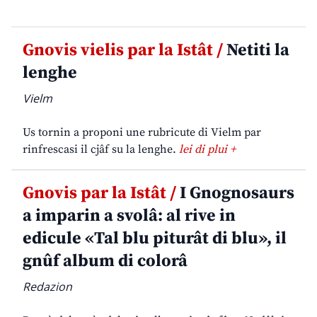
Gnovis vielis par la Istât /
Netiti la
lenghe
Vielm
Us tornin a proponi une rubricute di Vielm par
rinfrescasi il cjâf su la lenghe.
lei di plui +
Gnovis par la Istât /
I Gnognosaurs
a imparin a svolâ: al rive in
edicule «Tal blu piturât di blu», il
gnûf album di colorâ
Redazion