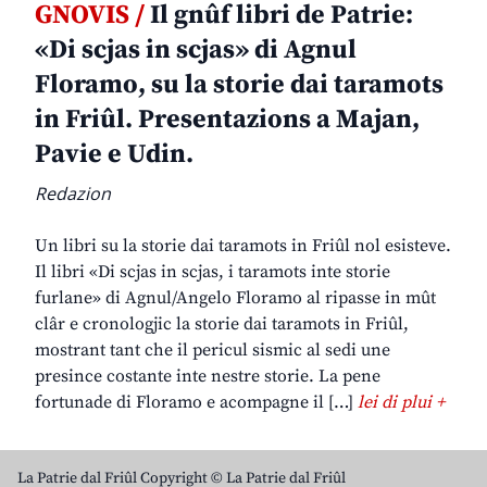
GNOVIS /
Il gnûf libri de Patrie:
«Di scjas in scjas» di Agnul
Floramo, su la storie dai taramots
in Friûl. Presentazions a Majan,
Pavie e Udin.
Redazion
Un libri su la storie dai taramots in Friûl nol esisteve.
Il libri «Di scjas in scjas, i taramots inte storie
furlane» di Agnul/Angelo Floramo al ripasse in mût
clâr e cronologjic la storie dai taramots in Friûl,
mostrant tant che il pericul sismic al sedi une
presince costante inte nestre storie. La pene
fortunade di Floramo e acompagne il […]
lei di plui +
La Patrie dal Friûl Copyright © La Patrie dal Friûl