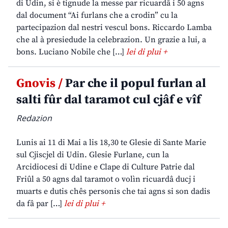
di Udin, si è tignude la messe par ricuardâ i 50 agns
dal document “Ai furlans che a crodin” cu la
partecipazion dal nestri vescul bons. Riccardo Lamba
che al à presiedude la celebrazion. Un grazie a lui, a
bons. Luciano Nobile che […]
lei di plui +
Gnovis /
Par che il popul furlan al
salti fûr dal taramot cul cjâf e vîf
Redazion
Lunis ai 11 di Mai a lis 18,30 te Glesie di Sante Marie
sul Cjiscjel di Udin. Glesie Furlane, cun la
Arcidiocesi di Udine e Clape di Culture Patrie dal
Friûl a 50 agns dal taramot o volìn ricuardâ ducj i
muarts e dutis chês personis che tai agns si son dadis
da fâ par […]
lei di plui +