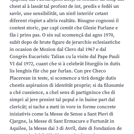
chest al à lassât tal profont de int, predis e fedêi un
savôr, une sensibilitât, un sintî interiôr cetant
diferent rispiet a altris realtâts. Bisugne cognossi il
contest storic, par capî cemût che Glesie Furlane e
fâs i prins pas. O sin sul scomençâ dai agns 1970,
subit dopo de brute figure de jerarchie eclesiastiche
in ocasion de Mozion dal Clero dal 1967 e dal
Congrès Eucaristic Talian cu la visite dal Pape Pauli
VI dal 1972, cuant che si à celebrât liturgjiis in dutis
lis lenghis fûr che par furlan. Cun pre Checo
Placerean in teste, si scomence a tirâ dongje dutis
chestis aspirazion di identitât proprie; si da filusumie
a chê cussience, a chel sens di partignince che di
simpri al jere presint tal popul e in buine part dal
clericât; si tache a meti in vore in forme concrete
iniziativis come la Messe de Sense a Sant Pieri di
Cjargne, la Messe di Sant Ermacure e Furtunât in
Aquilee, la Messe dai 3 di Avrîl, date di fondazion de