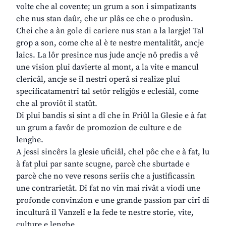
volte che al covente; un grum a son i simpatizants
che nus stan daûr, che ur plâs ce che o produsìn.
Chei che a àn gole di cariere nus stan a la largje! Tal
grop a son, come che al è te nestre mentalitât, ancje
laics. La lôr presince nus jude ancje nô predis a vê
une vision plui davierte al mont, a la vite e mancul
clericâl, ancje se il nestri operâ si realize plui
specificatamentri tal setôr religjôs e eclesiâl, come
che al proviôt il statût.
Di plui bandis si sint a dî che in Friûl la Glesie e à fat
un grum a favôr de promozion de culture e de
lenghe.
A jessi sincêrs la glesie uficiâl, chel pôc che e à fat, lu
à fat plui par sante scugne, parcè che sburtade e
parcè che no veve resons seriis che a justificassin
une contrarietât. Di fat no vin mai rivât a viodi une
profonde convinzion e une grande passion par cirî di
inculturâ il Vanzeli e la fede te nestre storie, vite,
culture e lenghe.