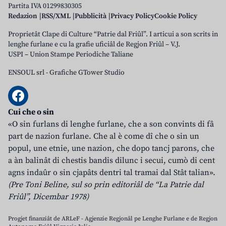
Partita IVA 01299830305
Redazion
RSS/XML
Pubblicità
Privacy Policy
Cookie Policy
Proprietât Clape di Culture “Patrie dal Friûl”. I articui a son scrits in
lenghe furlane e cu la grafie uficiâl de Regjon Friûl – V.J.
USPI – Union Stampe Periodiche Taliane
ENSOUL srl
-
Grafiche GTower Studio
Cui che o sin
«O sin furlans di lenghe furlane, che a son convints di fâ
part de nazion furlane. Che al è come dî che o sin un
popul, une etnie, une nazion, che dopo tancj parons, che
a àn balinât di chestis bandis dilunc i secui, cumò di cent
agns indaûr o sin cjapâts dentri tal tramai dal Stât talian».
(Pre Toni Beline, sul so prin editoriâl de “La Patrie dal
Friûl”, Dicembar 1978)
Progjet finanziât de ARLeF - Agjenzie Regjonâl pe Lenghe Furlane e de Regjon