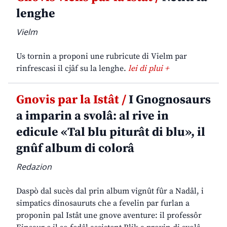
lenghe
Vielm
Us tornin a proponi une rubricute di Vielm par
rinfrescasi il cjâf su la lenghe.
lei di plui +
Gnovis par la Istât /
I Gnognosaurs
a imparin a svolâ: al rive in
edicule «Tal blu piturât di blu», il
gnûf album di colorâ
Redazion
Daspò dal sucès dal prin album vignût fûr a Nadâl, i
simpatics dinosauruts che a fevelin par furlan a
proponin pal Istât une gnove aventure: il professôr