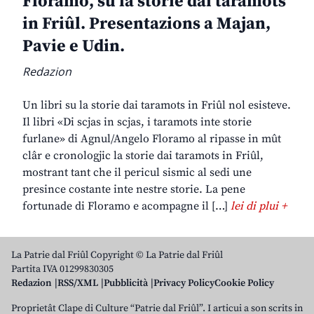
Floramo, su la storie dai taramots
in Friûl. Presentazions a Majan,
Pavie e Udin.
Redazion
Un libri su la storie dai taramots in Friûl nol esisteve.
Il libri «Di scjas in scjas, i taramots inte storie
furlane» di Agnul/Angelo Floramo al ripasse in mût
clâr e cronologjic la storie dai taramots in Friûl,
mostrant tant che il pericul sismic al sedi une
presince costante inte nestre storie. La pene
fortunade di Floramo e acompagne il […]
lei di plui +
La Patrie dal Friûl Copyright © La Patrie dal Friûl
Partita IVA 01299830305
Redazion
RSS/XML
Pubblicità
Privacy Policy
Cookie Policy
Proprietât Clape di Culture “Patrie dal Friûl”. I articui a son scrits in