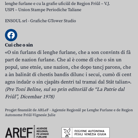
lenghe furlane e cu la grafie uficiâl de Regjon Friûl – V.J.
USPI – Union Stampe Periodiche Taliane
ENSOUL srl
-
Grafiche GTower Studio
Cui che o sin
«O sin furlans di lenghe furlane, che a son convints di fâ
part de nazion furlane. Che al è come dî che o sin un
popul, une etnie, une nazion, che dopo tancj parons, che
a àn balinât di chestis bandis dilunc i secui, cumò di cent
agns indaûr o sin cjapâts dentri tal tramai dal Stât talian».
(Pre Toni Beline, sul so prin editoriâl de “La Patrie dal
Friûl”, Dicembar 1978)
Progjet finanziât de ARLeF - Agjenzie Regjonâl pe Lenghe Furlane e de Regjon
Autonome Friûl-Vignesie Julie