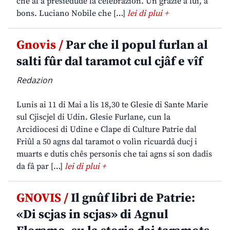
che al à presiedude la celebrazion. Un grazie a lui, a
bons. Luciano Nobile che […]
lei di plui +
Gnovis /
Par che il popul furlan al
salti fûr dal taramot cul cjâf e vîf
Redazion
Lunis ai 11 di Mai a lis 18,30 te Glesie di Sante Marie
sul Cjiscjel di Udin. Glesie Furlane, cun la
Arcidiocesi di Udine e Clape di Culture Patrie dal
Friûl a 50 agns dal taramot o volìn ricuardâ ducj i
muarts e dutis chês personis che tai agns si son dadis
da fâ par […]
lei di plui +
GNOVIS /
Il gnûf libri de Patrie:
«Di scjas in scjas» di Agnul