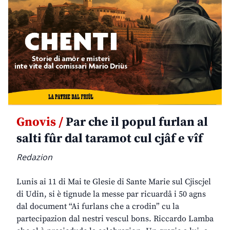
Gnovis /
Par che il popul furlan al
salti fûr dal taramot cul cjâf e vîf
Redazion
Lunis ai 11 di Mai te Glesie di Sante Marie sul Cjiscjel
di Udin, si è tignude la messe par ricuardâ i 50 agns
dal document “Ai furlans che a crodin” cu la
partecipazion dal nestri vescul bons. Riccardo Lamba