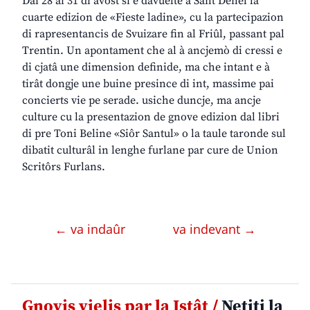
Dai 28 ai 31 di avost si è davuelte a Sant Denêl la
cuarte edizion de «Fieste ladine», cu la partecipazion
di rapresentancis de Svuizare fin al Friûl, passant pal
Trentin. Un apontament che al à ancjemò di cressi e
di cjatâ une dimension definide, ma che intant e à
tirât dongje une buine presince di int, massime pai
concierts vie pe serade. usiche duncje, ma ancje
culture cu la presentazion de gnove edizion dal libri
di pre Toni Beline «Siôr Santul» o la taule taronde sul
dibatit culturâl in lenghe furlane par cure de Union
Scritôrs Furlans.
← va indaûr
va indevant →
Gnovis vielis par la Istât /
Netiti la