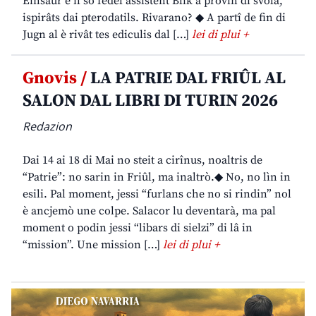
Einsaur e il so fedêl assistent Blik a provin di svolâ,
ispirâts dai pterodatils. Rivarano? ◆ A partî de fin di
Jugn al è rivât tes ediculis dal […]
lei di plui +
Gnovis /
LA PATRIE DAL FRIÛL AL
SALON DAL LIBRI DI TURIN 2026
Redazion
Dai 14 ai 18 di Mai no steit a cirînus, noaltris de
“Patrie”: no sarin in Friûl, ma inaltrò.◆ No, no lìn in
esili. Pal moment, jessi “furlans che no si rindin” nol
è ancjemò une colpe. Salacor lu deventarà, ma pal
moment o podin jessi “libars di sielzi” di lâ in
“mission”. Une mission […]
lei di plui +