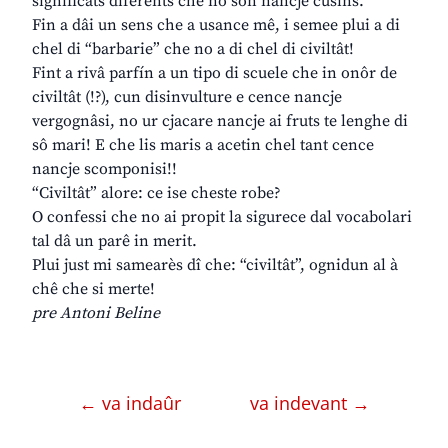
significâts diferents che no son nancje cusins.
Fin a dâi un sens che a usance mê, i semee plui a di
chel di “barbarie” che no a di chel di civiltât!
Fint a rivâ parfín a un tipo di scuele che in onôr de
civiltât (!?), cun disinvulture e cence nancje
vergognâsi, no ur cjacare nancje ai fruts te lenghe di
sô mari! E che lis maris a acetin chel tant cence
nancje scomponisi!!
“Civiltât” alore: ce ise cheste robe?
O confessi che no ai propit la sigurece dal vocabolari
tal dâ un parê in merit.
Plui just mi samearès dî che: “civiltât”, ognidun al à
chê che si merte!
pre Antoni Beline
← va indaûr
va indevant →