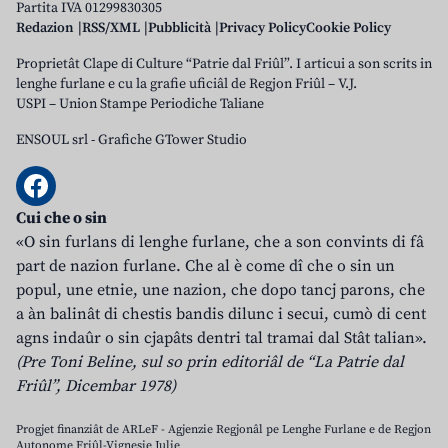
Partita IVA 01299830305
Redazion
RSS/XML
Pubblicità
Privacy Policy
Cookie Policy
Proprietât Clape di Culture “Patrie dal Friûl”. I articui a son scrits in
lenghe furlane e cu la grafie uficiâl de Regjon Friûl – V.J.
USPI – Union Stampe Periodiche Taliane
ENSOUL srl
-
Grafiche GTower Studio
Cui che o sin
«O sin furlans di lenghe furlane, che a son convints di fâ
part de nazion furlane. Che al è come dî che o sin un
popul, une etnie, une nazion, che dopo tancj parons, che
a àn balinât di chestis bandis dilunc i secui, cumò di cent
agns indaûr o sin cjapâts dentri tal tramai dal Stât talian».
(Pre Toni Beline, sul so prin editoriâl de “La Patrie dal
Friûl”, Dicembar 1978)
Progjet finanziât de ARLeF - Agjenzie Regjonâl pe Lenghe Furlane e de Regjon
Autonome Friûl-Vignesie Julie