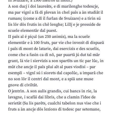
in Svuizare, a 1500 metros di mont.)
A son ducj i doi laureâts, e di marilenghe todescje,
ma par vignî a fâ di plevan in chel paîs a àn studiât il
rumanç (come a dî il furlan de Svuizare) e a tirin sú
lis lôr dôs frutis in chê lenghe; Lillj e je presside de
scuele elementâr dal puest.
II paîs al é piçul (un 250 animis), ma la scuele
elementâr e à 100 fruts, par vie che invezit di dispueâ
i paîs di mont de latarie, dai esercizis e des scuelis,
come che a fasin ca di nô, par puartâ jú dut tal mâr
grant, là vie i siervizis a son spartîts un tic par lûc, in
mût che ancje il paîs plui alt al pues viodisi – par
esempli – vignî sú i siorets dal capolûc, a imparâ che
no son lôr il centri dal mont, e a spiâ une muse
gnove di civiltât.
O jentrìn. A son aulis grandis, cui bancs in rie, la
lavagne, i scafâi dai libris, che a clamin l’idee de
serietât (Su lis parêts, cualchi tabelon nus vise che i
fruts a àn ancje dôs lezions di todesc par setemane,