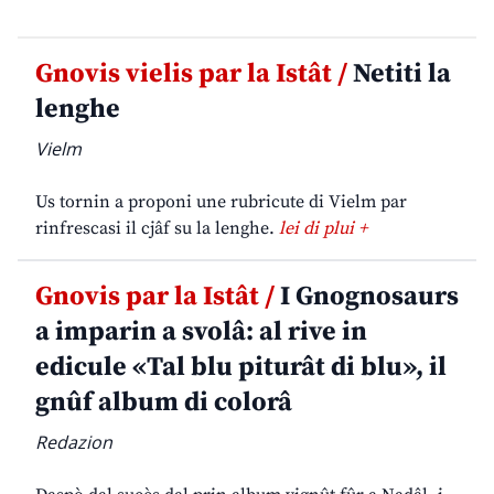
Gnovis vielis par la Istât /
Netiti la
lenghe
Vielm
Us tornin a proponi une rubricute di Vielm par
rinfrescasi il cjâf su la lenghe.
lei di plui +
Gnovis par la Istât /
I Gnognosaurs
a imparin a svolâ: al rive in
edicule «Tal blu piturât di blu», il
gnûf album di colorâ
Redazion