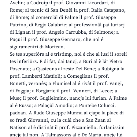
Avelin; a Codroip il prof. Giovanni Licordari, di
Rome; al tecnic di San Denêl la prof. Italia Catapano,
di Rome; al comerciâl di Palme il prof. Giuseppe
Putrino, di Regjo Calabrie; al professionâl pai turiscj
di Lignan il prof. Angelo Carrubba, di Sulmone; a
Puçui il prof. Giuseppe Gennaro, che nol é
siguramentri di Mortean.
Se tes superiôrs al é tristimp, nol é che al lusi il soreli
tes inferiôrs. E di fat, dai tancj, a Buri al è lât Pietro
Posenato; a Cjasteons al reste Del Bene; a Rubignà la
prof. Lamberti Mattioli; a Comeglians il prof.
Bonetti, veronês; a Flumisel al é rivât il prof. Vangi,
di Foggia; a Forgjarie il prof. Venneri, di Lecce; a
Mueç il prof. Guglielmino, nancje lui furlan. A Palme
al é Russo; a Palaçûl Amodio; a Pontebe Colucci,
padoan. A Rude Giuseppe Munna al cjape la place di
so fradi Giovanni, cu la cuâl che a San Zuan al
Natison al è distinât il prof. Pizzamiello, furlanissim
ancje tal non. A Talmassons al é De Maria, ancje lui