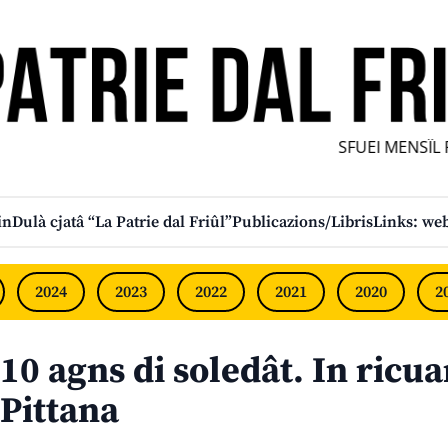
SFUEI MENSÎL FU
in
Dulà cjatâ “La Patrie dal Friûl”
Publicazions/Libris
Links: web
2024
2023
2022
2021
2020
2
10 agns di soledât. In ricua
Pittana