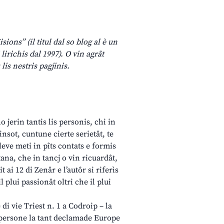
ions” (il titul dal so blog al è un
lirichis dal 1997). O vin agrât
lis nestris pagjinis.
jerin tantis lis personis, chi in
nsot, cuntune cierte serietât, te
leve meti in pîts contats e formis
ana, che in tancj o vin ricuardât,
t ai 12 di Zenâr e l’autôr si riferìs
l plui passionât oltri che il plui
di vie Triest n. 1 a Codroip – la
e persone la tant declamade Europe