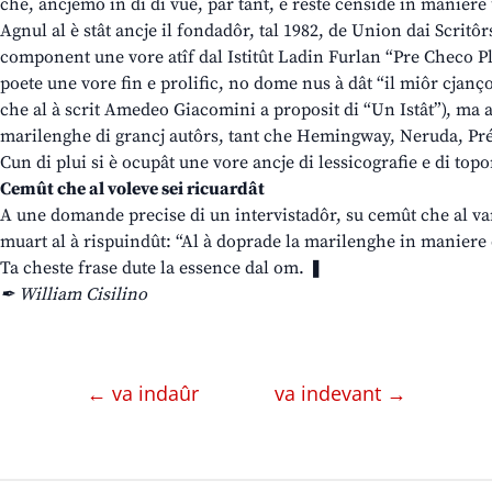
che, ancjemò in dì di vuê, par tant, e reste censide in maniere
Agnul al è stât ancje il fondadôr, tal 1982, de Union dai Scritôr
component une vore atîf dal Istitût Ladin Furlan “Pre Checo Pl
poete une vore fin e prolific, no dome nus à dât “il miôr cjan
che al à scrit Amedeo Giacomini a proposit di “Un Istât”), ma a
marilenghe di grancj autôrs, tant che Hemingway, Neruda, Pr
Cun di plui si è ocupât une vore ancje di lessicografie e di to
Cemût che al voleve sei ricuardât
A une domande precise di un intervistadôr, su cemût che al var
muart al à rispuindût: “Al à doprade la marilenghe in maniere 
Ta cheste frase dute la essence dal om. ❚
✒ William Cisilino
← va indaûr
va indevant →