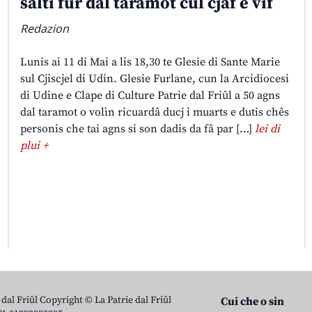
salti fûr dal taramot cul cjâf e vîf
Redazion
Lunis ai 11 di Mai a lis 18,30 te Glesie di Sante Marie
sul Cjiscjel di Udin. Glesie Furlane, cun la Arcidiocesi
di Udine e Clape di Culture Patrie dal Friûl a 50 agns
dal taramot o volìn ricuardâ ducj i muarts e dutis chês
personis che tai agns si son dadis da fâ par […]
lei di
plui +
 dal Friûl Copyright © La Patrie dal Friûl
Cui che o sin