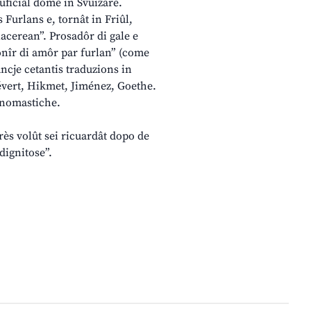
 uficiâl dome in Svuizare.
s Furlans e, tornât in Friûl,
acerean”. Prosadôr di gale e
çonîr di amôr par furlan” (come
ncje cetantis traduzions in
évert, Hikmet, Jiménez, Goethe.
ponomastiche.
ès volût sei ricuardât dopo de
dignitose”.