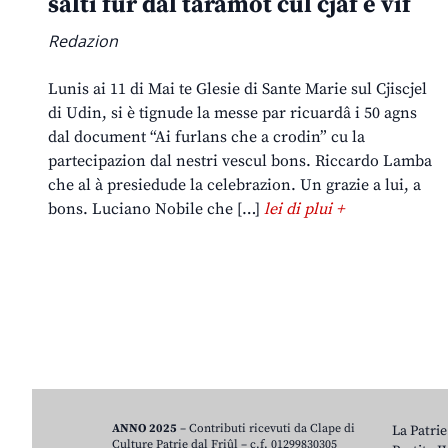
salti fûr dal taramot cul cjâf e vîf
Redazion
Lunis ai 11 di Mai te Glesie di Sante Marie sul Cjiscjel
di Udin, si è tignude la messe par ricuardâ i 50 agns
dal document “Ai furlans che a crodin” cu la
partecipazion dal nestri vescul bons. Riccardo Lamba
che al à presiedude la celebrazion. Un grazie a lui, a
bons. Luciano Nobile che […]
lei di plui +
ANNO 2025
– Contributi ricevuti da Clape di
La Patrie
Culture Patrie dal Friûl – c.f. 01299830305