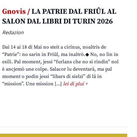
Gnovis /
LA PATRIE DAL FRIÛL AL
SALON DAL LIBRI DI TURIN 2026
Redazion
Dai 14 ai 18 di Mai no steit a cirînus, noaltris de
“Patrie”: no sarin in Friûl, ma inaltrò.◆ No, no lìn in
esili. Pal moment, jessi “furlans che no si rindin” nol
è ancjemò une colpe. Salacor lu deventarà, ma pal
moment o podin jessi “libars di sielzi” di lâ in
“mission”. Une mission […]
lei di plui +