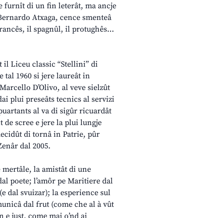
 furnît di un fin leterât, ma ancje
i Bernardo Atxaga, cence smenteâ
francês, il spagnûl, il protughês…
 il Liceu classic “Stellini” di
 tal 1960 si jere laureât in
 Marcello D’Olivo, al veve sielzût
ai plui preseâts tecnics al servizi
puartants al va di sigûr ricuardât
 de scree e jere la plui lungje
ecidût di tornâ in Patrie, pûr
Zenâr dal 2005.
e mertâle, la amistât di une
dal poete; l’amôr pe Maritiere dal
(e dal svuizar); la esperience sul
municâ dal frut (come che al à vût
n e just, come mai o’nd ai