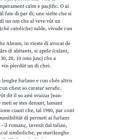
emperament calm e pacjific. O ai
l fate dì par dì; une sielte che si
 di un om che al veve vût un
 (chê catoliche) salde, vivude cun
he Abram, in vieste di avocat de
s di abitants, si apele (calant,
 30, 20, 10 oms juscj che a
 vin pierdût un di chei.
a lenghe furlane e cun chês altris
cun chest so caratar serafic.
vût dit il so amì svuizar Jean-
e meti se stes denant, lassant
 Come cuant che, tal 1980, par cont
ussibilitât di permeti ai furlans
– il romanç, invezit dal talian,
ancul simboliche, pe marilenghe