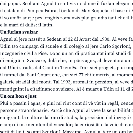
dai popui. Scoltant Agnul tu sintivis no dome il furlan elegant e
il catalan di Pompeu Fabra, l’ocitan di Max Roqueta, il basc d
il sô amôr ancje pes lenghis romanzis plui grandis tant che il 
e la mari di dutis: il latin.
Un furlan svuizar
Agnul al jere nassût a Sedean ai 22 di Avost dal 1930. Al veve fat
Udin (so compagn di scuele e di colegjo al jere Carlo Sgorlon), e
Inzegnerie civîl a Pise. Dopo un an di praticantât intal studi di
di emigrâ in Svuizare, dulà che, in pôcs agns, al deventarà un d
dal Ufici stradis dal Cjanton Ticinês. Tra i siei progjets plui im
il tunnel dal Sant Gotart che, cui siei 77 chilometris, al moment
galarie stradâl dal mont. Tal 1993, aromai in pension, al veve d
mantignint la citadinance svuizare. Al è muart a Udin ai 11 di 
Un om bon e just
Plui a passin i agns, e plui mi rint cont di vê vût in regâl, cenc
persone straordenarie. Parcè che Agnul al veve la sensibilitât 
emigrant; la culture dal om di studis; la precision dal inzegnîr 
cjamp di un incontenibil viazadôr; la curiositât e la voie di co
scrit di lui il so amì Sgorlon). Massime, Agnul al jere un om bo