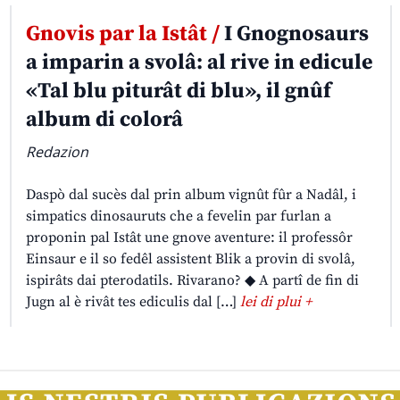
Gnovis par la Istât /
I Gnognosaurs
a imparin a svolâ: al rive in edicule
«Tal blu piturât di blu», il gnûf
album di colorâ
Redazion
Daspò dal sucès dal prin album vignût fûr a Nadâl, i
simpatics dinosauruts che a fevelin par furlan a
proponin pal Istât une gnove aventure: il professôr
Einsaur e il so fedêl assistent Blik a provin di svolâ,
ispirâts dai pterodatils. Rivarano? ◆ A partî de fin di
Jugn al è rivât tes ediculis dal […]
lei di plui +