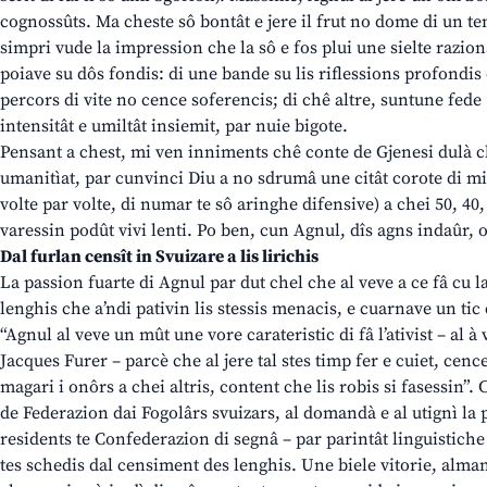
cognossûts. Ma cheste sô bontât e jere il frut no dome di un t
simpri vude la impression che la sô e fos plui une sielte razionâ
poiave su dôs fondis: di une bande su lis riflessions profondis
percors di vite no cence soferencis; di chê altre, suntune fede
intensitât e umiltât insiemit, par nuie bigote.
Pensant a chest, mi ven inniments chê conte de Gjenesi dulà c
umanitìat, par cunvinci Diu a no sdrumâ une citât corote di miâr
volte par volte, di numar te sô aringhe difensive) a chei 50, 40,
varessin podût vivi lenti. Po ben, cun Agnul, dîs agns indaûr, o
Dal furlan censît in Svuizare a lis lirichis
La passion fuarte di Agnul par dut chel che al veve a ce fâ cu l
lenghis che a’ndi pativin lis stessis menacis, e cuarnave un tic 
“Agnul al veve un mût une vore carateristic di fâ l’ativist – al à 
Jacques Furer – parcè che al jere tal stes timp fer e cuiet, cenc
magari i onôrs a chei altris, content che lis robis si fasessin”.
de Federazion dai Fogolârs svuizars, al domandà e al utignì la p
residents te Confederazion di segnâ – par parintât linguistiche 
tes schedis dal censiment des lenghis. Une biele vitorie, alm