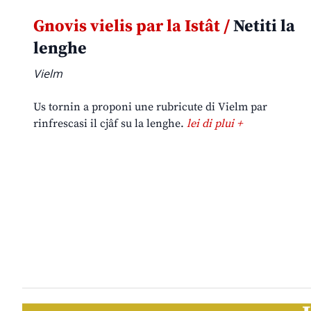
Gnovis vielis par la Istât /
Netiti la
lenghe
Vielm
Us tornin a proponi une rubricute di Vielm par
rinfrescasi il cjâf su la lenghe.
lei di plui +