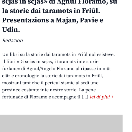
scjas in scjas» di Agnul Floramo, su
la storie dai taramots in Friûl.
Presentazions a Majan, Pavie e
Udin.
Redazion
Un libri su la storie dai taramots in Friûl nol esisteve.
Il libri «Di scjas in scjas, i taramots inte storie
furlane» di Agnul/Angelo Floramo al ripasse in mût
clâr e cronologjic la storie dai taramots in Friûl,
mostrant tant che il pericul sismic al sedi une
presince costante inte nestre storie. La pene
fortunade di Floramo e acompagne il […]
lei di plui +