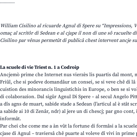
............
William Cisilino al ricuarde Agnul di Spere su “Impressions, Vis
omaç al scritôr di Sedean e al cjape il non di une sô racuelte di 
Cisilino par vênus permetût di publicâ chest intervent ancje su 
La scuele di vie Triest n. 1 a Codroip
Ancjemò prime che Internet nus vierzès lis puartis dal mont, no 
Friûl, che si podeve domandâur un consei, se si veve chê di lâ i
cuistion des minorancis linguistichis in Europe, o ben se si vo
di colaborazion. Dal sigûr Agnul Di Spere – al secul Angelo Pitt
a dîs agns de muart, sabide stade a Sedean (l’articul al è stât scri
a sabide ai 10 di Zenâr, ndr) al jere un di chescj; par gno cont, i
informât.
Par chei che come me a àn vût la fortune di formâsi a la scuele 
cjase di Agnul – traviersâ chê puarte al voleve dî vivi in prim