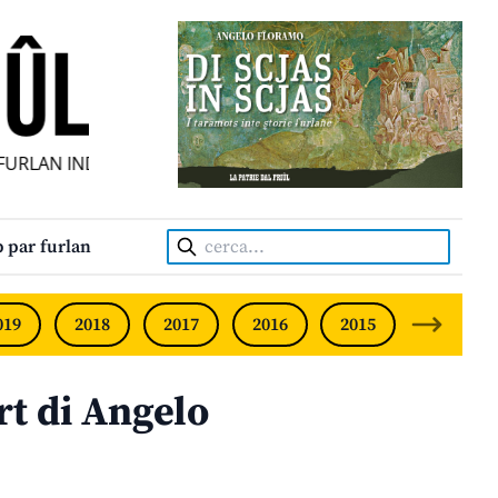
RLAN INDIPENDENT • INDEPENDENT FRIULIAN MONTHLY • N
Cerca:
 par furlan
019
2018
2017
2016
2015
2014
rt di Angelo