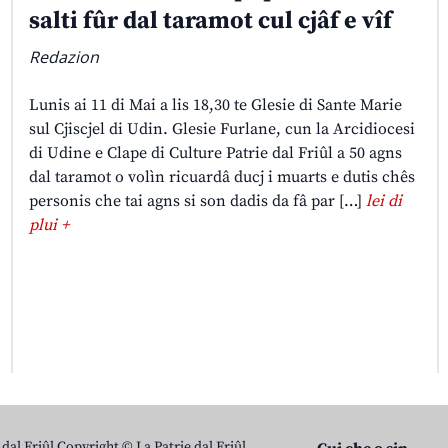
salti fûr dal taramot cul cjâf e vîf
Redazion
Lunis ai 11 di Mai a lis 18,30 te Glesie di Sante Marie
sul Cjiscjel di Udin. Glesie Furlane, cun la Arcidiocesi
di Udine e Clape di Culture Patrie dal Friûl a 50 agns
dal taramot o volìn ricuardâ ducj i muarts e dutis chês
personis che tai agns si son dadis da fâ par […]
lei di
plui +
 dal Friûl Copyright © La Patrie dal Friûl