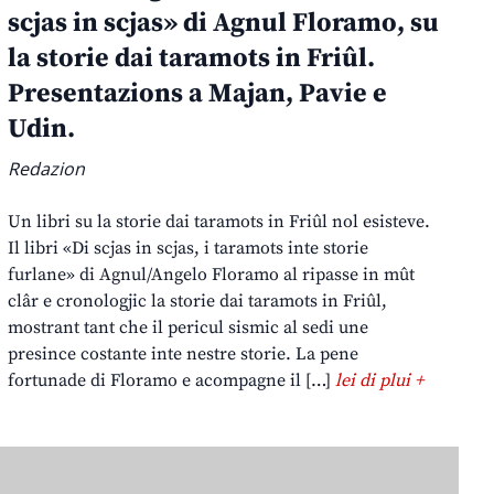
scjas in scjas» di Agnul Floramo, su
la storie dai taramots in Friûl.
Presentazions a Majan, Pavie e
Udin.
Redazion
Un libri su la storie dai taramots in Friûl nol esisteve.
Il libri «Di scjas in scjas, i taramots inte storie
furlane» di Agnul/Angelo Floramo al ripasse in mût
clâr e cronologjic la storie dai taramots in Friûl,
mostrant tant che il pericul sismic al sedi une
presince costante inte nestre storie. La pene
fortunade di Floramo e acompagne il […]
lei di plui +