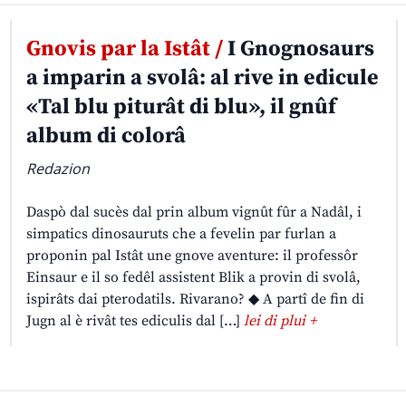
Gnovis par la Istât /
I Gnognosaurs
a imparin a svolâ: al rive in edicule
«Tal blu piturât di blu», il gnûf
album di colorâ
Redazion
Daspò dal sucès dal prin album vignût fûr a Nadâl, i
simpatics dinosauruts che a fevelin par furlan a
proponin pal Istât une gnove aventure: il professôr
Einsaur e il so fedêl assistent Blik a provin di svolâ,
ispirâts dai pterodatils. Rivarano? ◆ A partî de fin di
Jugn al è rivât tes ediculis dal […]
lei di plui +