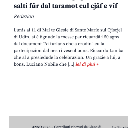
salti fûr dal taramot cul cjâf e vîf
Redazion
Lunis ai 11 di Mai te Glesie di Sante Marie sul Cjiscjel
di Udin, si è tignude la messe par ricuardâ i 50 agns
dal document “Ai furlans che a crodin” cu la
partecipazion dal nestri vescul bons. Riccardo Lamba
che al à presiedude la celebrazion. Un grazie a lui, a
bons. Luciano Nobile che […]
lei di plui +
ANNO 2025
– Contributi ricevuti da Clape di
La Patrie