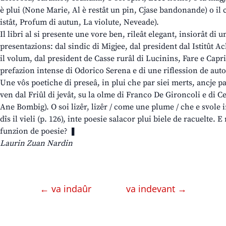
è plui (None Marie, Al è restât un pin, Cjase bandonande) o il 
istât, Profum di autun, La violute, Neveade).
Il libri al si presente une vore ben, rileât elegant, insiorât di un
presentazions: dal sindic di Migjee, dal president dal Istitût Ach
il volum, dal president de Casse rurâl di Lucinins, Fare e Capr
prefazion intense di Odorico Serena e di une riflession de auto
Une vôs poetiche di preseâ, in plui che par siei merts, ancje pa
ven dal Friûl di jevât, su la olme di Franco De Gironcoli e di
Ane Bombig). O soi lizêr, lizêr / come une plume / che e svole in 
dîs il vieli (p. 126), inte poesie salacor plui biele de racuelte. E 
funzion de poesie? ❚
Laurin Zuan Nardin
← va indaûr
va indevant →