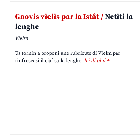
Gnovis vielis par la Istât /
Netiti la
lenghe
Vielm
Us tornin a proponi une rubricute di Vielm par
rinfrescasi il cjâf su la lenghe.
lei di plui +