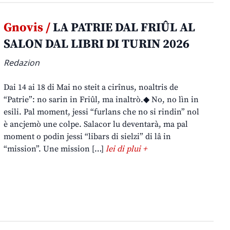
Gnovis /
LA PATRIE DAL FRIÛL AL
SALON DAL LIBRI DI TURIN 2026
Redazion
Dai 14 ai 18 di Mai no steit a cirînus, noaltris de
“Patrie”: no sarin in Friûl, ma inaltrò.◆ No, no lìn in
esili. Pal moment, jessi “furlans che no si rindin” nol
è ancjemò une colpe. Salacor lu deventarà, ma pal
moment o podin jessi “libars di sielzi” di lâ in
“mission”. Une mission […]
lei di plui +