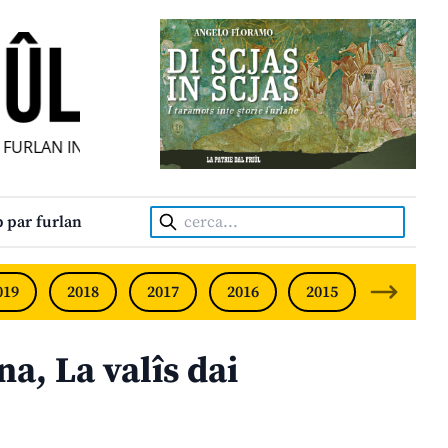
URLAN INDIPENDENT • INDEPENDENT FRIULIAN MONTHLY • 
Cerca:
 par furlan
019
2018
2017
2016
2015
2014
, La valîs dai