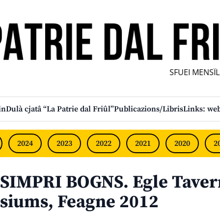
SFUEI MENSÎL F
in
Dulà cjatâ “La Patrie dal Friûl”
Publicazions/Libris
Links: web
2024
2023
2022
2021
2020
2
SIMPRI BOGNS. Egle Taverna
siums, Feagne 2012