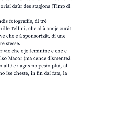
corisi daûr des stagjons (Timp di
dis fotografiis, di trê
ille Tellini, che al à ancje curât
ive che e à sponsorizât, di une
re stesse.
r vie che e je feminine e che e
 Celso Macor (ma cence dismenteâ
alt / e i agns no pesin plui, al
no ise cheste, in fin dai fats, la