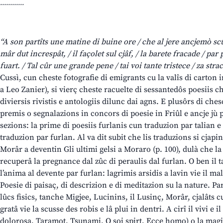
............
“A son partîts une matine di buine ore / che al jere ancjemò scûr,
mâr dut increspât, / il façolet sul cjâf, / la barete fracade / par
fuart. / Tal cûr une grande pene / tai voi tante tristece / za strac
Cussì, cun cheste fotografie di emigrants cu la valîs di carton i
a Leo Zanier), si vierç cheste racuelte di sessantedôs poesiis c
diviersis rivistis e antologiis dilunc dai agns. E plusôrs di ch
premis o segnalazions in concors di poesie in Friûl e ancje jù pe 
sezions: la prime di poesiis furlanis cun traduzion par talian e
traduzion par furlan. Al va dit subit che lis traduzions si cjapin
Morâr a deventin Gli ultimi gelsi a Moraro (p. 100), dulà che la zo
recuperâ la pregnance dal zûc di peraulis dal furlan. O ben il t
l’anima al devente par furlan: lagrimis arsidis a lavin vie il mal
Poesie di paisaç, di descrizion e di meditazion su la nature. Pa
lûcs fisics, tanche Migjee, Lucinins, il Lusinç, Morâr, cjalâts cu
gratâ vie la scusse des robis e lâ plui in dentri. A cirî il vivi e 
dolorosa, Taramot, Tsunami, O soi spirt, Ecce homo) o la magj