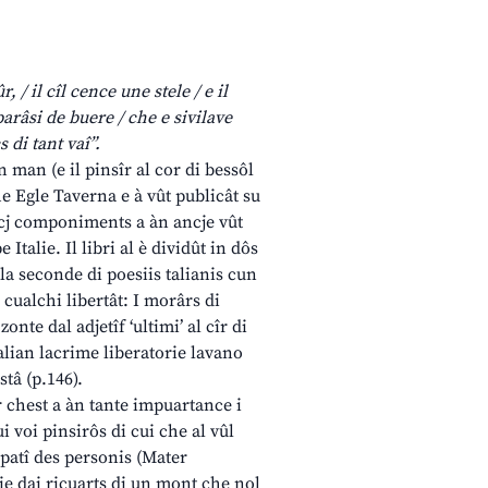
 / il cîl cence une stele / e il
 parâsi de buere / che e sivilave
s di tant vaî”.
n man (e il pinsîr al cor di bessôl
he Egle Taverna e à vût publicât su
escj componiments a àn ancje vût
Italie. Il libri al è dividût in dôs
 la seconde di poesiis talianis cun
 cualchi libertât: I morârs di
nte dal adjetîf ‘ultimi’ al cîr di
alian lacrime liberatorie lavano
stâ (p.146).
r chest a àn tante impuartance i
i voi pinsirôs di cui che al vûl
il patî des personis (Mater
ie dai ricuarts di un mont che nol