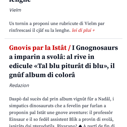
Vielm
Us tornin a proponi une rubricute di Vielm par
rinfrescasi il cjâf su la lenghe.
lei di plui +
Gnovis par la Istât /
I Gnognosaurs
a imparin a svolâ: al rive in
edicule «Tal blu piturât di blu», il
gnûf album di colorâ
Redazion
Daspò dal sucès dal prin album vignût fûr a Nadâl, i
simpatics dinosauruts che a fevelin par furlan a
proponin pal Istât une gnove aventure: il professôr
Einsaur e il so fedêl assistent Blik a provin di svolâ,
ispirâts dai pterodatils. Rivarano? ◆ A partî de fin di