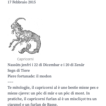
17 Febbraio 2015
Capricorni
Nassûts jenfri i 22 di Dicembar e i 20 di Zenâr
Segn di Tiere
Piere fortunade: il modon
–––
Te mitologjie, il capricorni al è une bestie mieze pes e
mieze cjavre: un pôc di mâr e un pôc di mont. In
pratiche, il capricorni furlan al è un miscliçot tra un
cjargnel e un furlan de Basse.