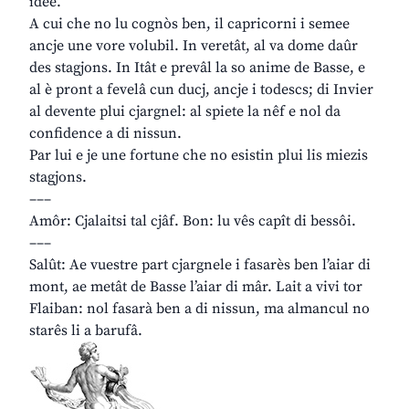
idee.
A cui che no lu cognòs ben, il capricorni i semee
ancje une vore volubil. In veretât, al va dome daûr
des stagjons. In Itât e prevâl la so anime de Basse, e
al è pront a fevelâ cun ducj, ancje i todescs; di Invier
al devente plui cjargnel: al spiete la nêf e nol da
confidence a di nissun.
Par lui e je une fortune che no esistin plui lis miezis
stagjons.
–––
Amôr: Cjalaitsi tal cjâf. Bon: lu vês capît di bessôi.
–––
Salût: Ae vuestre part cjargnele i fasarès ben l’aiar di
mont, ae metât de Basse l’aiar di mâr. Lait a vivi tor
Flaiban: nol fasarà ben a di nissun, ma almancul no
starês li a barufâ.