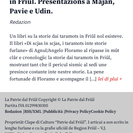
in Friûl. Presentazions a Majan,
Pavie e Udin.
Redazion
Un libri su la storie dai taramots in Friûl nol esisteve.
Il libri «Di scjas in scjas, i taramots inte storie
furlane» di Agnul/Angelo Floramo al ripasse in mût
clâr e cronologjic la storie dai taramots in Friûl,
mostrant tant che il pericul sismic al sedi une
presince costante inte nestre storie. La pene
fortunade di Floramo e acompagne il […]
lei di plui +
La Patrie dal Friûl Copyright © La Patrie dal Friûl
Partita IVA 01299830305
Redazion
RSS/XML
Pubblicità
Privacy Policy
Cookie Policy
Proprietât Clape di Culture “Patrie dal Friûl”. I articui a son scrits in
lenghe furlane e cu la grafie uficiâl de Regjon Friûl – V.J.