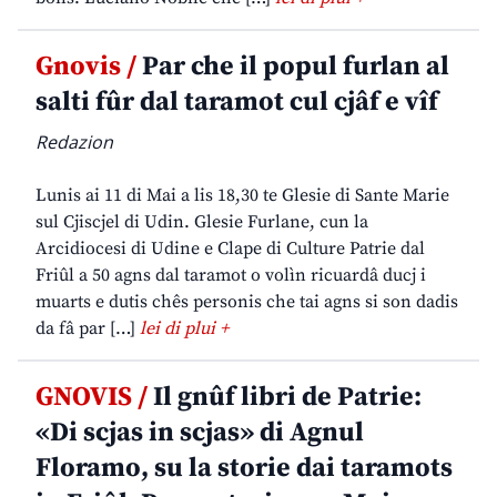
Gnovis /
Par che il popul furlan al
salti fûr dal taramot cul cjâf e vîf
Redazion
Lunis ai 11 di Mai a lis 18,30 te Glesie di Sante Marie
sul Cjiscjel di Udin. Glesie Furlane, cun la
Arcidiocesi di Udine e Clape di Culture Patrie dal
Friûl a 50 agns dal taramot o volìn ricuardâ ducj i
muarts e dutis chês personis che tai agns si son dadis
da fâ par […]
lei di plui +
GNOVIS /
Il gnûf libri de Patrie:
«Di scjas in scjas» di Agnul
Floramo, su la storie dai taramots