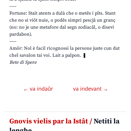
–––
Fortune: Stait atents a dulà che o metês i pîts. Stant
che no si viôt nuie, o podês simpri pescjâ un granç
(no: no je une metafore dal segn zodiacâl, o disevi
pardabon).
–––
Amôr: Nol è facil ricognossi la persone juste cun dut
chel savalon tai voi. Lait a palpon. ❚
Bete di Spere
← va indaûr
va indevant →
Gnovis vielis par la Istât /
Netiti la
lenghe