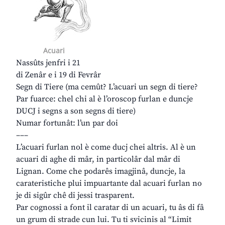
Acuari
Nassûts jenfri i 21
di Zenâr e i 19 di Fevrâr
Segn di Tiere (ma cemût? L’acuari un segn di tiere?
Par fuarce: chel chi al è l’oroscop furlan e duncje
DUCJ i segns a son segns di tiere)
Numar fortunât: l’un par doi
–––
L’acuari furlan nol è come ducj chei altris. Al è un
acuari di aghe di mâr, in particolâr dal mâr di
Lignan. Come che podarês imagjinâ, duncje, la
carateristiche plui impuartante dal acuari furlan no
je di sigûr chê di jessi trasparent.
Par cognossi a font il caratar di un acuari, tu âs di fâ
un grum di strade cun lui. Tu ti svicinis al “Limit