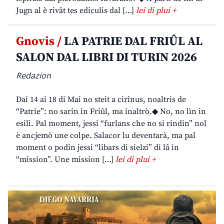
Jugn al è rivât tes ediculis dal […]
lei di plui +
Gnovis /
LA PATRIE DAL FRIÛL AL
SALON DAL LIBRI DI TURIN 2026
Redazion
Dai 14 ai 18 di Mai no steit a cirînus, noaltris de
“Patrie”: no sarin in Friûl, ma inaltrò.◆ No, no lìn in
esili. Pal moment, jessi “furlans che no si rindin” nol
è ancjemò une colpe. Salacor lu deventarà, ma pal
moment o podin jessi “libars di sielzi” di lâ in
“mission”. Une mission […]
lei di plui +