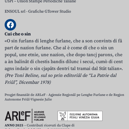
USPI – Union Stampe Periodiche Taliane
ENSOUL srl
-
Grafiche GTower Studio
Cui che o sin
«O sin furlans di lenghe furlane, che a son convints di fâ
part de nazion furlane. Che al è come dî che o sin un
popul, une etnie, une nazion, che dopo tancj parons, che
a àn balinât di chestis bandis dilunc i secui, cumò di cent
agns indaûr o sin cjapâts dentri tal tramai dal Stât talian».
(Pre Toni Beline, sul so prin editoriâl de “La Patrie dal
Friûl”, Dicembar 1978)
Progjet finanziât de ARLeF - Agjenzie Regjonâl pe Lenghe Furlane e de Regjon
Autonome Friûl-Vignesie Julie
ANNO 2025
– Contributi ricevuti da Clape di