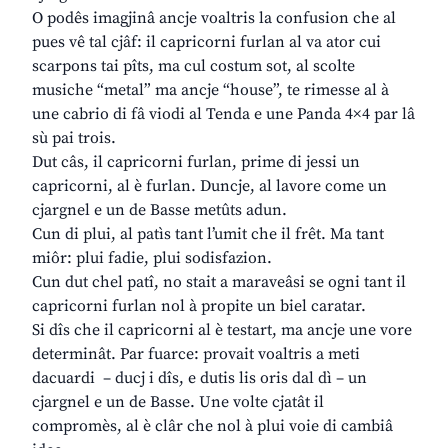
O podês imagjinâ ancje voaltris la confusion che al
pues vê tal cjâf: il capricorni furlan al va ator cui
scarpons tai pîts, ma cul costum sot, al scolte
musiche “metal” ma ancje “house”, te rimesse al à
une cabrio di fâ viodi al Tenda e une Panda 4×4 par lâ
sù pai trois.
Dut câs, il capricorni furlan, prime di jessi un
capricorni, al è furlan. Duncje, al lavore come un
cjargnel e un de Basse metûts adun.
Cun di plui, al patìs tant l’umit che il frêt. Ma tant
miôr: plui fadie, plui sodisfazion.
Cun dut chel patî, no stait a maraveâsi se ogni tant il
capricorni furlan nol à propite un biel caratar.
Si dîs che il capricorni al è testart, ma ancje une vore
determinât. Par fuarce: provait voaltris a meti
dacuardi – ducj i dîs, e dutis lis oris dal dì – un
cjargnel e un de Basse. Une volte cjatât il
compromès, al è clâr che nol à plui voie di cambiâ