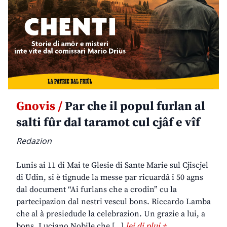
Gnovis /
Par che il popul furlan al
salti fûr dal taramot cul cjâf e vîf
Redazion
Lunis ai 11 di Mai te Glesie di Sante Marie sul Cjiscjel
di Udin, si è tignude la messe par ricuardâ i 50 agns
dal document “Ai furlans che a crodin” cu la
partecipazion dal nestri vescul bons. Riccardo Lamba
che al à presiedude la celebrazion. Un grazie a lui, a
bons. Luciano Nobile che […]
lei di plui +