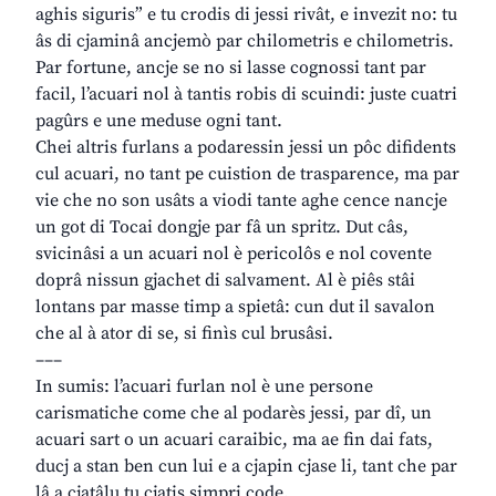
aghis siguris” e tu crodis di jessi rivât, e invezit no: tu
âs di cjaminâ ancjemò par chilometris e chilometris.
Par fortune, ancje se no si lasse cognossi tant par
facil, l’acuari nol à tantis robis di scuindi: juste cuatri
pagûrs e une meduse ogni tant.
Chei altris furlans a podaressin jessi un pôc difidents
cul acuari, no tant pe cuistion de trasparence, ma par
vie che no son usâts a viodi tante aghe cence nancje
un got di Tocai dongje par fâ un spritz. Dut câs,
svicinâsi a un acuari nol è pericolôs e nol covente
doprâ nissun gjachet di salvament. Al è piês stâi
lontans par masse timp a spietâ: cun dut il savalon
che al à ator di se, si finìs cul brusâsi.
–––
In sumis: l’acuari furlan nol è une persone
carismatiche come che al podarès jessi, par dî, un
acuari sart o un acuari caraibic, ma ae fin dai fats,
ducj a stan ben cun lui e a cjapin cjase li, tant che par
lâ a cjatâlu tu cjatis simpri code.