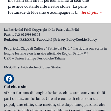
mostrant tant che il pericul sismic al sedi une
presince costante inte nestre storie. La pene
fortunade di Floramo e acompagne il […]
lei di plui +
La Patrie dal Friûl Copyright © La Patrie dal Friûl
Partita IVA 01299830305
Redazion
RSS/XML
Pubblicità
Privacy Policy
Cookie Policy
Proprietât Clape di Culture “Patrie dal Friûl”. I articui a son scrits in
lenghe furlane e cu la grafie uficiâl de Regjon Friûl – V.J.
USPI – Union Stampe Periodiche Taliane
ENSOUL srl
-
Grafiche GTower Studio
Cui che o sin
«O sin furlans di lenghe furlane, che a son convints di fâ
part de nazion furlane. Che al è come dî che o sin un
popul, une etnie, une nazion, che dopo tancj parons, che
a àn balinât di chestis bandis dilunc i secui, cumò di cent