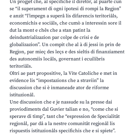
Un progjet che, al specifiche il diretôr, al puarte cun
se “il superament di ogni ipotesi di rompi la Regjon”
e anzit “l’impegn a superâ lis difarencis teritoriâls,
economichis e sociâls, che cumò a interessin sore il
dut la mont e chês che a stan patint la
deindustrializazion par colpe de crisi e de
globalizazion”. Un compit che al à di jessi in prin de
Regjon, par mieç des leçs e des sieltis di finanziament
des autonomiis locâls, governant i ecuilibris
teritoriâls.
Oltri ae part propositive, la Vite Catoliche e met in
evidence lis “impostazions che a straviin” la
discussion che si è inmaneade ator de riforme
istituzionâl.
Une discussion che e je nassude su la presse dai
proviodiments dal Guvier talian e no, “come che si
sperave di timp”, tant che “espression de Specialitât
regjonâl, par dâ a la nestre comunitât regjonâl lis
rispuestis istituzionâls specifichis che e si spiete”.