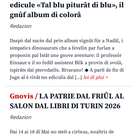
edicule «Tal blu piturât di blu», il
gnûf album di colorâ
Redazion
Daspò dal sucès dal prin album vignût fûr a Nadâl, i
simpatics dinosauruts che a fevelin par furlan a
proponin pal Istât une gnove aventure: il professôr
Einsaur e il so fedêl assistent Blik a provin di svolâ,
ispirâts dai pterodatils. Rivarano? ◆ A partî de fin di
Jugn al è rivât tes ediculis dal […]
lei di plui +
Gnovis /
LA PATRIE DAL FRIÛL AL
SALON DAL LIBRI DI TURIN 2026
Redazion
Dai 14 ai 18 di Mai no steit a cirînus, noaltris de