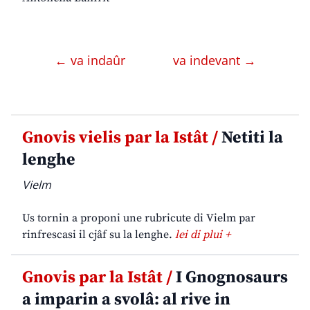
← va indaûr
va indevant →
Gnovis vielis par la Istât /
Netiti la
lenghe
Vielm
Us tornin a proponi une rubricute di Vielm par
rinfrescasi il cjâf su la lenghe.
lei di plui +
Gnovis par la Istât /
I Gnognosaurs
a imparin a svolâ: al rive in