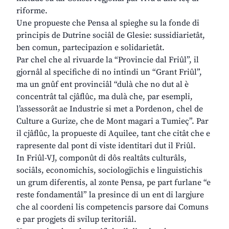
riforme.
Une propueste che Pensa al spieghe su la fonde di
principis de Dutrine sociâl de Glesie: sussidiarietât,
ben comun, partecipazion e solidarietât.
Par chel che al rivuarde la “Provincie dal Friûl”, il
gjornâl al specifiche di no intindi un “Grant Friûl”,
ma un gnûf ent provinciâl “dulà che no dut al è
concentrât tal cjâflûc, ma dulà che, par esempli,
l’assessorât ae Industrie si met a Pordenon, chel de
Culture a Gurize, che de Mont magari a Tumieç”. Par
il cjâflûc, la propueste di Aquilee, tant che citât che e
rapresente dal pont di viste identitari dut il Friûl.
In Friûl-VJ, componût di dôs realtâts culturâls,
sociâls, economichis, sociologjichis e linguistichis
un grum diferentis, al zonte Pensa, pe part furlane “e
reste fondamentâl” la presince di un ent di largjure
che al coordeni lis competencis parsore dai Comuns
e par progjets di svilup teritoriâl.