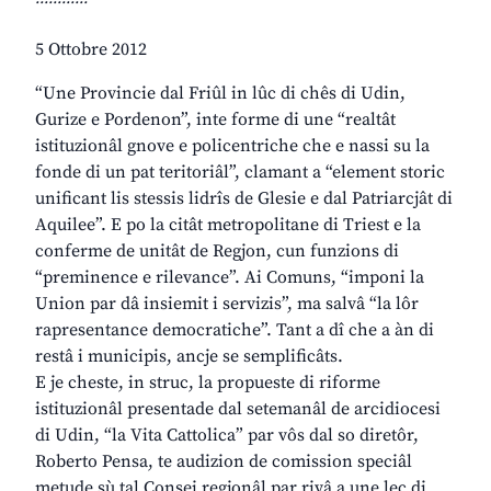
5 Ottobre 2012
“Une Provincie dal Friûl in lûc di chês di Udin,
Gurize e Pordenon”, inte forme di une “realtât
istituzionâl gnove e policentriche che e nassi su la
fonde di un pat teritoriâl”, clamant a “element storic
unificant lis stessis lidrîs de Glesie e dal Patriarcjât di
Aquilee”. E po la citât metropolitane di Triest e la
conferme de unitât de Regjon, cun funzions di
“preminence e rilevance”. Ai Comuns, “imponi la
Union par dâ insiemit i servizis”, ma salvâ “la lôr
rapresentance democratiche”. Tant a dî che a àn di
restâ i municipis, ancje se semplificâts.
E je cheste, in struc, la propueste di riforme
istituzionâl presentade dal setemanâl de arcidiocesi
di Udin, “la Vita Cattolica” par vôs dal so diretôr,
Roberto Pensa, te audizion de comission speciâl
metude sù tal Consei regjonâl par rivâ a une leç di