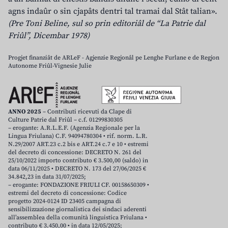
agns indaûr o sin cjapâts dentri tal tramai dal Stât talian».
(Pre Toni Beline, sul so prin editoriâl de “La Patrie dal
Friûl”, Dicembar 1978)
Progjet finanziât de ARLeF - Agjenzie Regjonâl pe Lenghe Furlane e de Regjon
Autonome Friûl-Vignesie Julie
ANNO 2025
– Contributi ricevuti da Clape di
Culture Patrie dal Friûl – c.f. 01299830305
– erogante: A.R.L.E.F. (Agenzia Regionale per la
Lingua Friulana) C.F. 94094780304 • rif. norm. L.R.
N.29/2007 ART.23 c.2 bis e ART.24 c.7 e 10 • estremi
del decreto di concessione: DECRETO N. 261 del
25/10/2022 importo contributo € 3.500,00 (saldo) in
data 06/11/2025 • DECRETO N. 173 del 27/06/2025 €
34.842,23 in data 31/07/2025;
– erogante: FONDAZIONE FRIULI CF. 00158650309 •
estremi del decreto di concessione: Codice
progetto 2024-0124 ID 23405 campagna di
sensibilizzazione giornalistica dei sindaci aderenti
all’assemblea della comunità linguistica Friulana •
contributo € 3.450,00 • in data 12/05/2025;