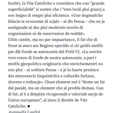
Inoltri, la Vite Catoliche e considere che cun “grande
superficialitât” si sosten che i “ents locâi plui grancj a
son bogns di otegni plui eficience. «Une dogmatiche
fiducie te economie di scjale – al dîs Pensa – che no je
sostignude ni des plui modernis teoriis di
organizazion ni de osservazion de realtât».
Ultin cantin, ma no par impuartance, il fat che di
front ai atacs aes Regjons speciâls si cîr gnûfs motîfs
par dâi fonde ae autonomie dal Friûl-VJ. «La uniche
vere reson di fonde de nestre autonomie, a part i
motîfs gjeopolitics origjinaris che storichementri no
son plui – al sotlinie Pensa – e je la fuarte presince
des minorancis linguistichis e culturâls furlane,
slovene e todescje». Chest element nol è “dome un fat
dal passât, ma un element che al prodûs doman. Cun
di fat, al è a dimplen ricognossût e valorizât ancje de
Union europeane”, al siere il diretôr de Vite
Catoliche. ■
Antonella Lanfrit