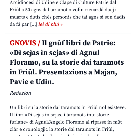
Arcidiocesi di Udine e Clape di Culture Patrie dal
Friûl a 50 agns dal taramot o volìn ricuardâ ducj i
muarts e dutis chês personis che tai agns si son dadis
da fâ par […]
lei di plui +
GNOVIS /
Il gnûf libri de Patrie:
«Di scjas in scjas» di Agnul
Floramo, su la storie dai taramots
in Friûl. Presentazions a Majan,
Pavie e Udin.
Redazion
Un libri su la storie dai taramots in Friûl nol esisteve.
Il libri «Di scjas in scjas, i taramots inte storie
furlane» di Agnul/Angelo Floramo al ripasse in mût
clâr e cronologjic la storie dai taramots in Friûl,