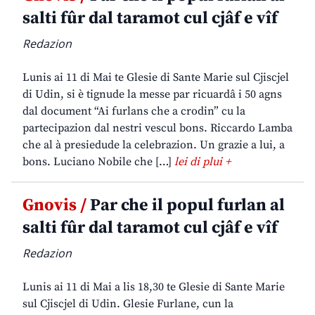
salti fûr dal taramot cul cjâf e vîf
Redazion
Lunis ai 11 di Mai te Glesie di Sante Marie sul Cjiscjel
di Udin, si è tignude la messe par ricuardâ i 50 agns
dal document “Ai furlans che a crodin” cu la
partecipazion dal nestri vescul bons. Riccardo Lamba
che al à presiedude la celebrazion. Un grazie a lui, a
bons. Luciano Nobile che […]
lei di plui +
Gnovis /
Par che il popul furlan al
salti fûr dal taramot cul cjâf e vîf
Redazion
Lunis ai 11 di Mai a lis 18,30 te Glesie di Sante Marie
sul Cjiscjel di Udin. Glesie Furlane, cun la