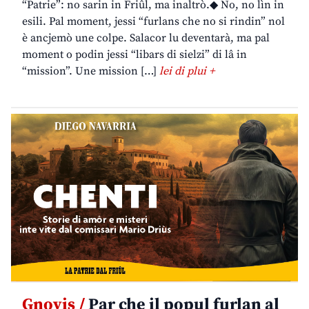
“Patrie”: no sarin in Friûl, ma inaltrò.◆ No, no lìn in
esili. Pal moment, jessi “furlans che no si rindin” nol
è ancjemò une colpe. Salacor lu deventarà, ma pal
moment o podin jessi “libars di sielzi” di lâ in
“mission”. Une mission […]
lei di plui +
Gnovis /
Par che il popul furlan al