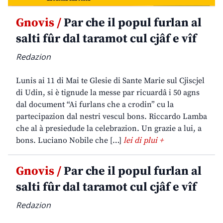
Gnovis /
Par che il popul furlan al
salti fûr dal taramot cul cjâf e vîf
Redazion
Lunis ai 11 di Mai te Glesie di Sante Marie sul Cjiscjel
di Udin, si è tignude la messe par ricuardâ i 50 agns
dal document “Ai furlans che a crodin” cu la
partecipazion dal nestri vescul bons. Riccardo Lamba
che al à presiedude la celebrazion. Un grazie a lui, a
bons. Luciano Nobile che […]
lei di plui +
Gnovis /
Par che il popul furlan al
salti fûr dal taramot cul cjâf e vîf
Redazion