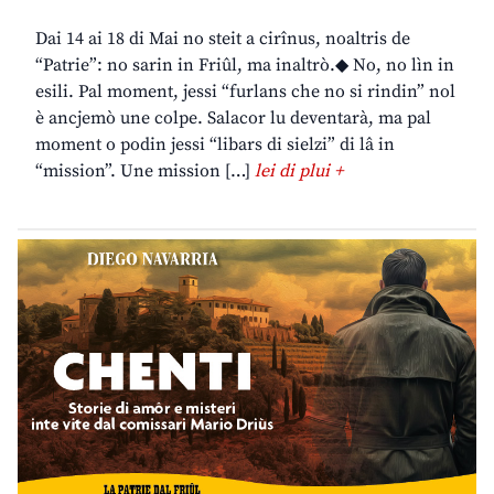
Dai 14 ai 18 di Mai no steit a cirînus, noaltris de
“Patrie”: no sarin in Friûl, ma inaltrò.◆ No, no lìn in
esili. Pal moment, jessi “furlans che no si rindin” nol
è ancjemò une colpe. Salacor lu deventarà, ma pal
moment o podin jessi “libars di sielzi” di lâ in
“mission”. Une mission […]
lei di plui +