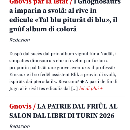
Gnovis par la Istât /
I Gnognosaurs
a imparin a svolâ: al rive in
edicule «Tal blu piturât di blu», il
gnûf album di colorâ
Redazion
Daspò dal sucès dal prin album vignût fûr a Nadâl, i
simpatics dinosauruts che a fevelin par furlan a
proponin pal Istât une gnove aventure: il professôr
Einsaur e il so fedêl assistent Blik a provin di svolâ,
ispirâts dai pterodatils. Rivarano? ◆ A partî de fin di
Jugn al è rivât tes ediculis dal […]
lei di plui +
Gnovis /
LA PATRIE DAL FRIÛL AL
SALON DAL LIBRI DI TURIN 2026
Redazion