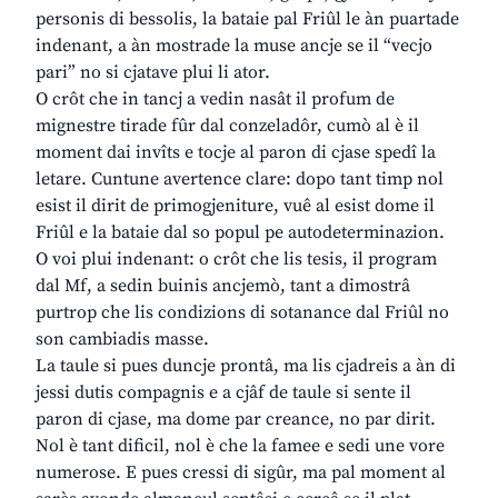
personis di bessolis, la bataie pal Friûl le àn puartade
indenant, a àn mostrade la muse ancje se il “vecjo
pari” no si cjatave plui li ator.
O crôt che in tancj a vedin nasât il profum de
mignestre tirade fûr dal conzeladôr, cumò al è il
moment dai invîts e tocje al paron di cjase spedî la
letare. Cuntune avertence clare: dopo tant timp nol
esist il dirit de primogjeniture, vuê al esist dome il
Friûl e la bataie dal so popul pe autodeterminazion.
O voi plui indenant: o crôt che lis tesis, il program
dal Mf, a sedin buinis ancjemò, tant a dimostrâ
purtrop che lis condizions di sotanance dal Friûl no
son cambiadis masse.
La taule si pues duncje prontâ, ma lis cjadreis a àn di
jessi dutis compagnis e a cjâf de taule si sente il
paron di cjase, ma dome par creance, no par dirit.
Nol è tant dificil, nol è che la famee e sedi une vore
numerose. E pues cressi di sigûr, ma pal moment al