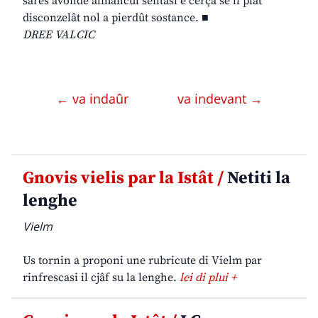
sarès avonde almancul sentâsi e cerçâ se il plat
disconzelât nol a pierdût sostance. ■
DREE VALCIC
← va indaûr
va indevant →
Gnovis vielis par la Istât /
Netiti la
lenghe
Vielm
Us tornin a proponi une rubricute di Vielm par
rinfrescasi il cjâf su la lenghe.
lei di plui +