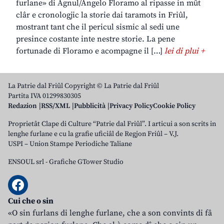
furlane» di Agnul/Angelo Floramo al ripasse in mût
clâr e cronologjic la storie dai taramots in Friûl,
mostrant tant che il pericul sismic al sedi une
presince costante inte nestre storie. La pene
fortunade di Floramo e acompagne il […]
lei di plui +
La Patrie dal Friûl Copyright © La Patrie dal Friûl
Partita IVA 01299830305
Redazion
RSS/XML
Pubblicità
Privacy Policy
Cookie Policy
Proprietât Clape di Culture “Patrie dal Friûl”. I articui a son scrits in
lenghe furlane e cu la grafie uficiâl de Regjon Friûl – V.J.
USPI – Union Stampe Periodiche Taliane
ENSOUL srl
-
Grafiche GTower Studio
Cui che o sin
«O sin furlans di lenghe furlane, che a son convints di fâ