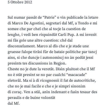
5 Ottobre 2012
Sul numar passât de “Patrie” o vin publicade la letare
di Marco De Agostini, segretari dal Mf, a Tondo e mi
somee che par chel che al tocje la cuestion de
lenghe, i vedi ben rispuindût Carli Pup. A mi invezit
mi fâs gole une altre cuestion: chê dal
disconzelament. Marco al dîs che e je stade une
gruesse falope tirâsi fûr de bataie politiche par tancj
ains, si che duncje i autonomiscj no àn podût jessi
presints tes discussions in Regjon.
Cheste no je dute la veretât. Disìn pluitost che il Mf
no è stât presint se no par cualchi “macacade”
eletorâl. Ma si à di ricognossii il fat de autocritiche,
che no je mai facile e che e je simpri sinonim
di coraç. Ven a stâi, anìn indenant e fasìn tesaur des
peraulis e de buine volontât
dal Mf.