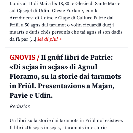
Lunis ai 11 di Mai a lis 18,30 te Glesie di Sante Marie
sul Cjiscjel di Udin. Glesie Furlane, cun la
Arcidiocesi di Udine e Clape di Culture Patrie dal
Friûl a 50 agns dal taramot o volìn ricuardâ ducj i
muarts e dutis chês personis che tai agns si son dadis
da fâ par […]
lei di plui +
GNOVIS /
Il gnûf libri de Patrie:
«Di scjas in scjas» di Agnul
Floramo, su la storie dai taramots
in Friûl. Presentazions a Majan,
Pavie e Udin.
Redazion
Un libri su la storie dai taramots in Friûl nol esisteve.
Il libri «Di scjas in scjas, i taramots inte storie