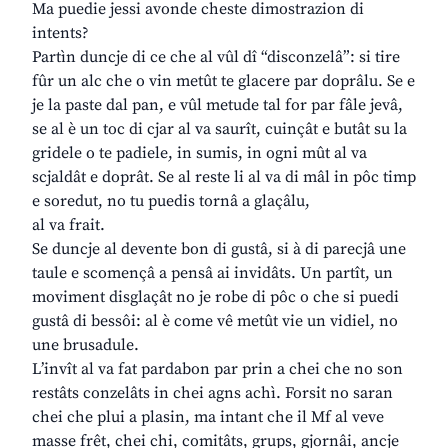
Ma puedie jessi avonde cheste dimostrazion di
intents?
Partìn duncje di ce che al vûl dî “disconzelâ”: si tire
fûr un alc che o vin metût te glacere par doprâlu. Se e
je la paste dal pan, e vûl metude tal for par fâle jevâ,
se al è un toc di cjar al va saurît, cuinçât e butât su la
gridele o te padiele, in sumis, in ogni mût al va
scjaldât e doprât. Se al reste li al va di mâl in pôc timp
e soredut, no tu puedis tornâ a glaçâlu,
al va frait.
Se duncje al devente bon di gustâ, si à di parecjâ une
taule e scomençâ a pensâ ai invidâts. Un partît, un
moviment disglaçât no je robe di pôc o che si puedi
gustâ di bessôi: al è come vê metût vie un vidiel, no
une brusadule.
L’invît al va fat pardabon par prin a chei che no son
restâts conzelâts in chei agns achì. Forsit no saran
chei che plui a plasin, ma intant che il Mf al veve
masse frêt, chei chi, comitâts, grups, gjornâi, ancje