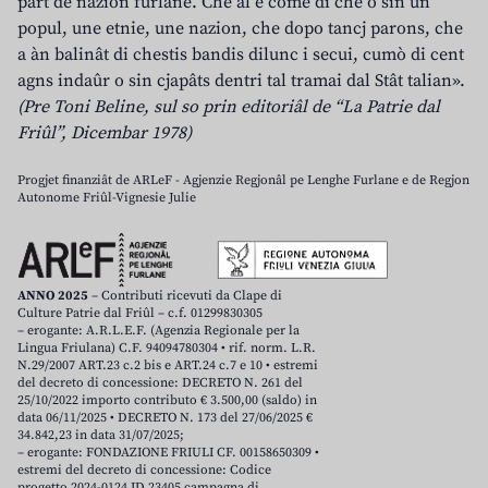
part de nazion furlane. Che al è come dî che o sin un
popul, une etnie, une nazion, che dopo tancj parons, che
a àn balinât di chestis bandis dilunc i secui, cumò di cent
agns indaûr o sin cjapâts dentri tal tramai dal Stât talian».
(Pre Toni Beline, sul so prin editoriâl de “La Patrie dal
Friûl”, Dicembar 1978)
Progjet finanziât de ARLeF - Agjenzie Regjonâl pe Lenghe Furlane e de Regjon
Autonome Friûl-Vignesie Julie
ANNO 2025
– Contributi ricevuti da Clape di
Culture Patrie dal Friûl – c.f. 01299830305
– erogante: A.R.L.E.F. (Agenzia Regionale per la
Lingua Friulana) C.F. 94094780304 • rif. norm. L.R.
N.29/2007 ART.23 c.2 bis e ART.24 c.7 e 10 • estremi
del decreto di concessione: DECRETO N. 261 del
25/10/2022 importo contributo € 3.500,00 (saldo) in
data 06/11/2025 • DECRETO N. 173 del 27/06/2025 €
34.842,23 in data 31/07/2025;
– erogante: FONDAZIONE FRIULI CF. 00158650309 •
estremi del decreto di concessione: Codice
progetto 2024-0124 ID 23405 campagna di