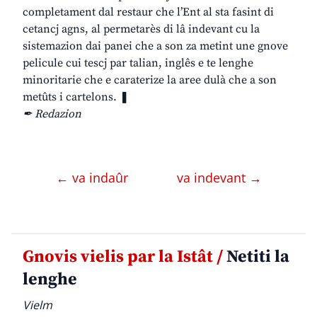
completament dal restaur che l’Ent al sta fasint di
cetancj agns, al permetarès di lâ indevant cu la
sistemazion dai panei che a son za metint une gnove
pelicule cui tescj par talian, inglês e te lenghe
minoritarie che e caraterize la aree dulà che a son
metûts i cartelons. ❚
✒ Redazion
← va indaûr
va indevant →
Gnovis vielis par la Istât /
Netiti la
lenghe
Vielm