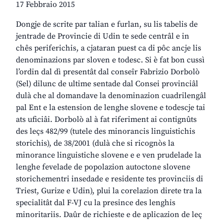
17 Febbraio 2015
Dongje de scrite par talian e furlan, su lis tabelis de
jentrade de Provincie di Udin te sede centrâl e in
chês periferichis, a cjataran puest ca di pôc ancje lis
denominazions par sloven e todesc. Si è fat bon cussì
l’ordin dal dì presentât dal conseîr Fabrizio Dorbolò
(Sel) dilunc de ultime sentade dal Consei provinciâl
dulà che al domandave la denominazion cuadrilengâl
pal Ent e la estension de lenghe slovene e todescje tai
ats uficiâi. Dorbolò al à fat riferiment ai contignûts
des leçs 482/99 (tutele des minorancis linguistichis
storichis), de 38/2001 (dulà che si ricognòs la
minorance linguistiche slovene e e ven prudelade la
lenghe fevelade de popolazion autoctone slovene
storichementri insedade e residente tes provinciis di
Triest, Gurize e Udin), plui la corelazion direte tra la
specialitât dal F-VJ cu la presince des lenghis
minoritariis. Daûr de richieste e de aplicazion de leç