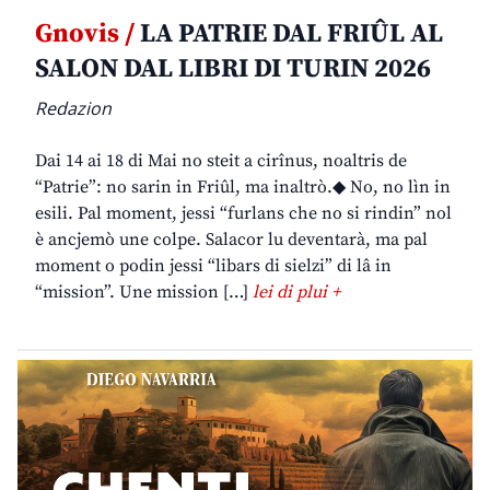
Gnovis /
LA PATRIE DAL FRIÛL AL
SALON DAL LIBRI DI TURIN 2026
Redazion
Dai 14 ai 18 di Mai no steit a cirînus, noaltris de
“Patrie”: no sarin in Friûl, ma inaltrò.◆ No, no lìn in
esili. Pal moment, jessi “furlans che no si rindin” nol
è ancjemò une colpe. Salacor lu deventarà, ma pal
moment o podin jessi “libars di sielzi” di lâ in
“mission”. Une mission […]
lei di plui +