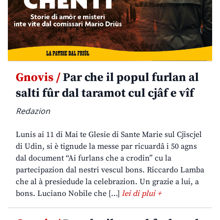
Gnovis /
Par che il popul furlan al
salti fûr dal taramot cul cjâf e vîf
Redazion
Lunis ai 11 di Mai te Glesie di Sante Marie sul Cjiscjel
di Udin, si è tignude la messe par ricuardâ i 50 agns
dal document “Ai furlans che a crodin” cu la
partecipazion dal nestri vescul bons. Riccardo Lamba
che al à presiedude la celebrazion. Un grazie a lui, a
bons. Luciano Nobile che […]
lei di plui +