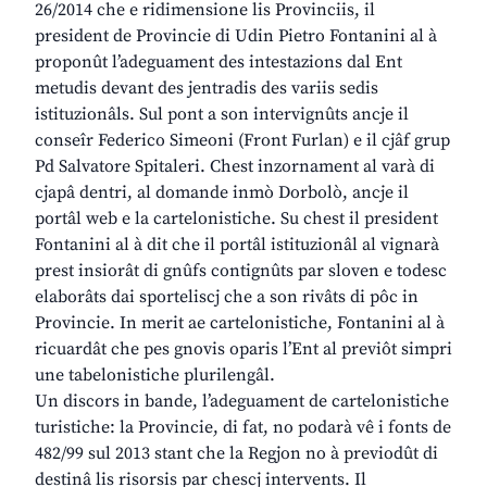
26/2014 che e ridimensione lis Provinciis, il
president de Provincie di Udin Pietro Fontanini al à
proponût l’adeguament des intestazions dal Ent
metudis devant des jentradis des variis sedis
istituzionâls. Sul pont a son intervignûts ancje il
conseîr Federico Simeoni (Front Furlan) e il cjâf grup
Pd Salvatore Spitaleri. Chest inzornament al varà di
cjapâ dentri, al domande inmò Dorbolò, ancje il
portâl web e la cartelonistiche. Su chest il president
Fontanini al à dit che il portâl istituzionâl al vignarà
prest insiorât di gnûfs contignûts par sloven e todesc
elaborâts dai sporteliscj che a son rivâts di pôc in
Provincie. In merit ae cartelonistiche, Fontanini al à
ricuardât che pes gnovis oparis l’Ent al previôt simpri
une tabelonistiche plurilengâl.
Un discors in bande, l’adeguament de cartelonistiche
turistiche: la Provincie, di fat, no podarà vê i fonts de
482/99 sul 2013 stant che la Regjon no à previodût di
destinâ lis risorsis par chescj intervents. Il