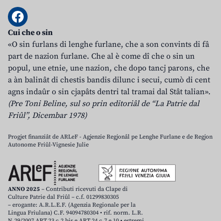
Cui che o sin
«O sin furlans di lenghe furlane, che a son convints di fâ
part de nazion furlane. Che al è come dî che o sin un
popul, une etnie, une nazion, che dopo tancj parons, che
a àn balinât di chestis bandis dilunc i secui, cumò di cent
agns indaûr o sin cjapâts dentri tal tramai dal Stât talian».
(Pre Toni Beline, sul so prin editoriâl de “La Patrie dal
Friûl”, Dicembar 1978)
Progjet finanziât de ARLeF - Agjenzie Regjonâl pe Lenghe Furlane e de Regjon
Autonome Friûl-Vignesie Julie
ANNO 2025
– Contributi ricevuti da Clape di
Culture Patrie dal Friûl – c.f. 01299830305
– erogante: A.R.L.E.F. (Agenzia Regionale per la
Lingua Friulana) C.F. 94094780304 • rif. norm. L.R.
N.29/2007 ART.23 c.2 bis e ART.24 c.7 e 10 • estremi