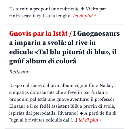
Us tornin a proponi une rubricute di Vielm par
rinfrescasi il cjâf su la lenghe.
lei di plui +
Gnovis par la Istât /
I Gnognosaurs
a imparin a svolâ: al rive in
edicule «Tal blu piturât di blu», il
gnûf album di colorâ
Redazion
Daspò dal sucès dal prin album vignût fûr a Nadâl, i
simpatics dinosauruts che a fevelin par furlan a
proponin pal Istât une gnove aventure: il professôr
Einsaur e il so fedêl assistent Blik a provin di svolâ,
ispirâts dai pterodatils. Rivarano? ◆ A partî de fin di
Jugn al è rivât tes ediculis dal […]
lei di plui +