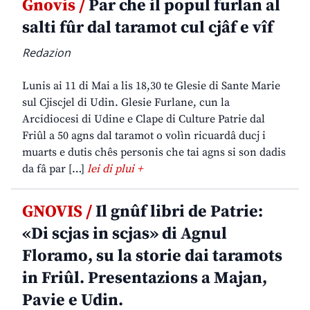
Gnovis /
Par che il popul furlan al
salti fûr dal taramot cul cjâf e vîf
Redazion
Lunis ai 11 di Mai a lis 18,30 te Glesie di Sante Marie
sul Cjiscjel di Udin. Glesie Furlane, cun la
Arcidiocesi di Udine e Clape di Culture Patrie dal
Friûl a 50 agns dal taramot o volìn ricuardâ ducj i
muarts e dutis chês personis che tai agns si son dadis
da fâ par […]
lei di plui +
GNOVIS /
Il gnûf libri de Patrie:
«Di scjas in scjas» di Agnul
Floramo, su la storie dai taramots
in Friûl. Presentazions a Majan,
Pavie e Udin.