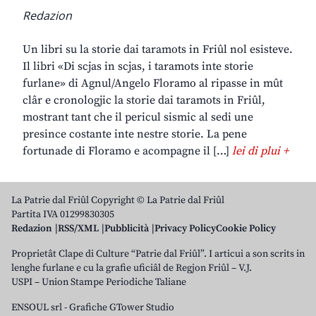
Redazion
Un libri su la storie dai taramots in Friûl nol esisteve.
Il libri «Di scjas in scjas, i taramots inte storie
furlane» di Agnul/Angelo Floramo al ripasse in mût
clâr e cronologjic la storie dai taramots in Friûl,
mostrant tant che il pericul sismic al sedi une
presince costante inte nestre storie. La pene
fortunade di Floramo e acompagne il […]
lei di plui +
La Patrie dal Friûl Copyright © La Patrie dal Friûl
Partita IVA 01299830305
Redazion
RSS/XML
Pubblicità
Privacy Policy
Cookie Policy
Proprietât Clape di Culture “Patrie dal Friûl”. I articui a son scrits in
lenghe furlane e cu la grafie uficiâl de Regjon Friûl – V.J.
USPI – Union Stampe Periodiche Taliane
ENSOUL srl
-
Grafiche GTower Studio