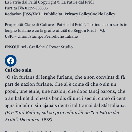
La Patrie dal Friûl Copyright © La Patrie dal Friûl
Partita IVA 01299830305
Redazion
RSS/XML
Pubblicità
Privacy Policy
Cookie Policy
Proprietât Clape di Culture “Patrie dal Friûl”. I articui a son scrits in
lenghe furlane e cu la grafie uficiâl de Regjon Friûl – V.J.
USPI – Union Stampe Periodiche Taliane
ENSOUL srl
-
Grafiche GTower Studio
Cui che o sin
«O sin furlans di lenghe furlane, che a son convints di fâ
part de nazion furlane. Che al è come dî che o sin un
popul, une etnie, une nazion, che dopo tancj parons, che
a àn balinât di chestis bandis dilunc i secui, cumò di cent
agns indaûr o sin cjapâts dentri tal tramai dal Stât talian».
(Pre Toni Beline, sul so prin editoriâl de “La Patrie dal
Friûl”, Dicembar 1978)