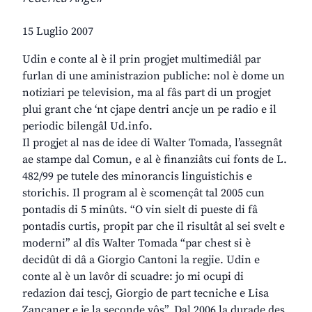
15 Luglio 2007
Udin e conte al è il prin progjet multimediâl par
furlan di une aministrazion publiche: nol è dome un
notiziari pe television, ma al fâs part di un progjet
plui grant che ‘nt cjape dentri ancje un pe radio e il
periodic bilengâl Ud.info.
Il progjet al nas de idee di Walter Tomada, l’assegnât
ae stampe dal Comun, e al è finanziâts cui fonts de L.
482/99 pe tutele des minorancis linguistichis e
storichis. Il program al è scomençât tal 2005 cun
pontadis di 5 minûts. “O vin sielt di pueste di fâ
pontadis curtis, propit par che il risultât al sei svelt e
moderni” al dîs Walter Tomada “par chest si è
decidût di dâ a Giorgio Cantoni la regjie. Udin e
conte al è un lavôr di scuadre: jo mi ocupi di
redazion dai tescj, Giorgio de part tecniche e Lisa
Zancaner e je la seconde vôs”. Dal 2006 la durade des