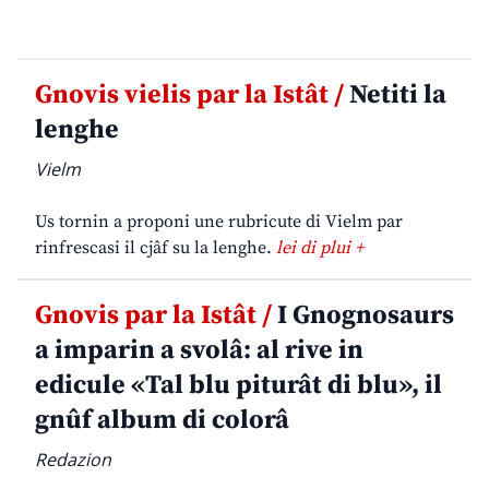
Gnovis vielis par la Istât /
Netiti la
lenghe
Vielm
Us tornin a proponi une rubricute di Vielm par
rinfrescasi il cjâf su la lenghe.
lei di plui +
Gnovis par la Istât /
I Gnognosaurs
a imparin a svolâ: al rive in
edicule «Tal blu piturât di blu», il
gnûf album di colorâ
Redazion