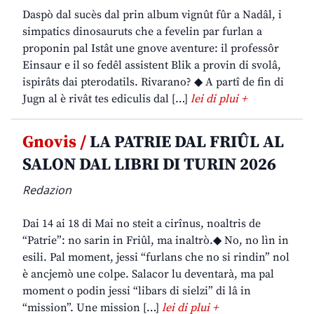
Daspò dal sucès dal prin album vignût fûr a Nadâl, i
simpatics dinosauruts che a fevelin par furlan a
proponin pal Istât une gnove aventure: il professôr
Einsaur e il so fedêl assistent Blik a provin di svolâ,
ispirâts dai pterodatils. Rivarano? ◆ A partî de fin di
Jugn al è rivât tes ediculis dal […]
lei di plui +
Gnovis /
LA PATRIE DAL FRIÛL AL
SALON DAL LIBRI DI TURIN 2026
Redazion
Dai 14 ai 18 di Mai no steit a cirînus, noaltris de
“Patrie”: no sarin in Friûl, ma inaltrò.◆ No, no lìn in
esili. Pal moment, jessi “furlans che no si rindin” nol
è ancjemò une colpe. Salacor lu deventarà, ma pal
moment o podin jessi “libars di sielzi” di lâ in
“mission”. Une mission […]
lei di plui +