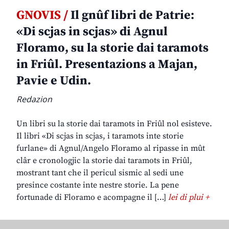
GNOVIS /
Il gnûf libri de Patrie:
«Di scjas in scjas» di Agnul
Floramo, su la storie dai taramots
in Friûl. Presentazions a Majan,
Pavie e Udin.
Redazion
Un libri su la storie dai taramots in Friûl nol esisteve.
Il libri «Di scjas in scjas, i taramots inte storie
furlane» di Agnul/Angelo Floramo al ripasse in mût
clâr e cronologjic la storie dai taramots in Friûl,
mostrant tant che il pericul sismic al sedi une
presince costante inte nestre storie. La pene
fortunade di Floramo e acompagne il […]
lei di plui +