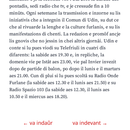
pontadis, sedi radio che tv, e je cressude fin a 10
minûts. Ogni setemane la trasmission e inzorne su lis
iniziativis che a integnin il Comun di Udin, su dut ce
che al rivuarde la lenghe e la culture furlanis, e su lis
manifestazions di chenti. La redazion e promôf ancje
lis gnovis che no jessin in chei altris gjornâi. Udin e
conte si lu pues viodi su Telefriuli in cuatri dîs
difarents: la sabide aes 19.30 e, in repliche, la
domenie vie pe Istât aes 23.00, vie pal Invier invezit
dopo de partide di balon, po dopo il lunis e il martars
aes 21.00. Cun di plui si lu pues scoltâ su Radio Onde
Furlane (la sabide aes 12.30 e il lunis aes 21.50) e su
Radio Spazio 103 (la sabide aes 12.30, il lunis aes
10.50 e il miercus aes 18.20).
← va indaûr
va indevant →