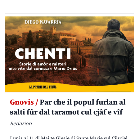
Gnovis /
Par che il popul furlan al
salti fûr dal taramot cul cjâf e vîf
Redazion
Lunis ai 11 di Mai te Glesie di Sante Marie sul Cjiscjel