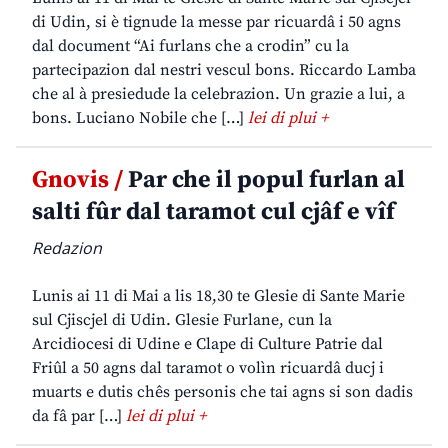
di Udin, si è tignude la messe par ricuardâ i 50 agns
dal document “Ai furlans che a crodin” cu la
partecipazion dal nestri vescul bons. Riccardo Lamba
che al à presiedude la celebrazion. Un grazie a lui, a
bons. Luciano Nobile che […]
lei di plui +
Gnovis /
Par che il popul furlan al
salti fûr dal taramot cul cjâf e vîf
Redazion
Lunis ai 11 di Mai a lis 18,30 te Glesie di Sante Marie
sul Cjiscjel di Udin. Glesie Furlane, cun la
Arcidiocesi di Udine e Clape di Culture Patrie dal
Friûl a 50 agns dal taramot o volìn ricuardâ ducj i
muarts e dutis chês personis che tai agns si son dadis
da fâ par […]
lei di plui +