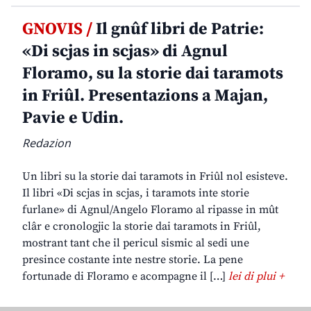
GNOVIS /
Il gnûf libri de Patrie:
«Di scjas in scjas» di Agnul
Floramo, su la storie dai taramots
in Friûl. Presentazions a Majan,
Pavie e Udin.
Redazion
Un libri su la storie dai taramots in Friûl nol esisteve.
Il libri «Di scjas in scjas, i taramots inte storie
furlane» di Agnul/Angelo Floramo al ripasse in mût
clâr e cronologjic la storie dai taramots in Friûl,
mostrant tant che il pericul sismic al sedi une
presince costante inte nestre storie. La pene
fortunade di Floramo e acompagne il […]
lei di plui +