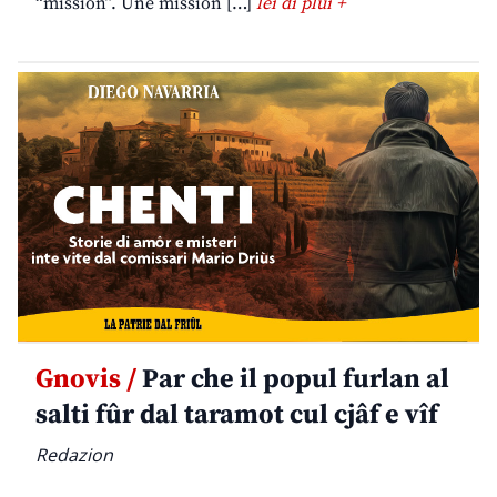
“mission”. Une mission […]
lei di plui +
Gnovis /
Par che il popul furlan al
salti fûr dal taramot cul cjâf e vîf
Redazion