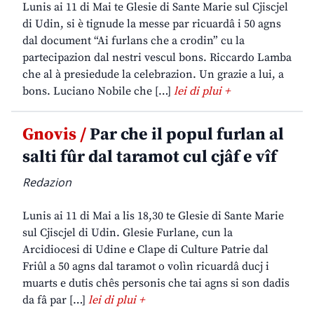
Lunis ai 11 di Mai te Glesie di Sante Marie sul Cjiscjel
di Udin, si è tignude la messe par ricuardâ i 50 agns
dal document “Ai furlans che a crodin” cu la
partecipazion dal nestri vescul bons. Riccardo Lamba
che al à presiedude la celebrazion. Un grazie a lui, a
bons. Luciano Nobile che […]
lei di plui +
Gnovis /
Par che il popul furlan al
salti fûr dal taramot cul cjâf e vîf
Redazion
Lunis ai 11 di Mai a lis 18,30 te Glesie di Sante Marie
sul Cjiscjel di Udin. Glesie Furlane, cun la
Arcidiocesi di Udine e Clape di Culture Patrie dal
Friûl a 50 agns dal taramot o volìn ricuardâ ducj i
muarts e dutis chês personis che tai agns si son dadis
da fâ par […]
lei di plui +