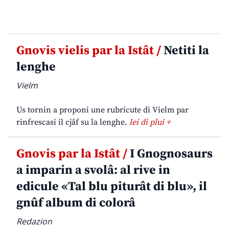
Gnovis vielis par la Istât /
Netiti la
lenghe
Vielm
Us tornin a proponi une rubricute di Vielm par
rinfrescasi il cjâf su la lenghe.
lei di plui +
Gnovis par la Istât /
I Gnognosaurs
a imparin a svolâ: al rive in
edicule «Tal blu piturât di blu», il
gnûf album di colorâ
Redazion