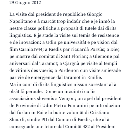
29 Giugno 2012
La visite dal president de republiche Giorgio
Napolitano e à marcât trop indaûr che e je inmò la
nestre classe politiche a proposit di tutele dai dirits
linguistics. E je stade la visite sui temis de resistence
e de inovazion: a Udin pe universitât e pe vision dal
film Carnia1944; a Faedis par ricuardâ Porzûs; a Dieç
pe mostre dal comitât di Sant Florian; a Glemone pal
aniversari dal Taramot; a Cjargnà pe visite al templi
de vitimis des vueris; a Pordenon cun visite smiezade
par vie de emergjence dal taramot in Emilie.
Ma in cont di dirits linguistics nissun sorestant al à
olsât fâ peraule. Dome un incuintri cu lis
associazions slovenis a Vençon; un apel dal president
de Provincie di Udin Pietro Fontanini pe introduzion
dal furlan in Rai e la buine volontât di Cristiano
Shaurli, sindic PD dal Comun di Faedis, che al à
consegnade une letare dal Comitât 482 al President