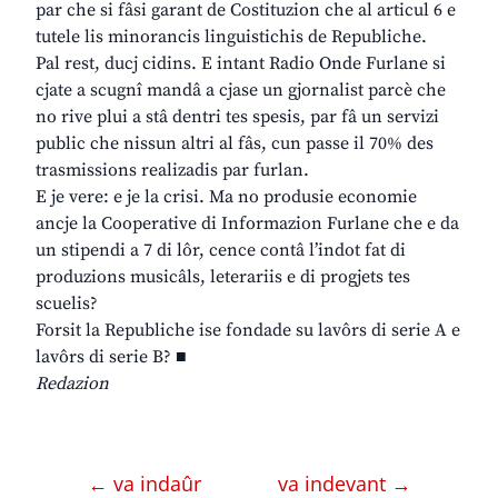
par che si fâsi garant de Costituzion che al articul 6 e
tutele lis minorancis linguistichis de Republiche.
Pal rest, ducj cidins. E intant Radio Onde Furlane si
cjate a scugnî mandâ a cjase un gjornalist parcè che
no rive plui a stâ dentri tes spesis, par fâ un servizi
public che nissun altri al fâs, cun passe il 70% des
trasmissions realizadis par furlan.
E je vere: e je la crisi. Ma no produsie economie
ancje la Cooperative di Informazion Furlane che e da
un stipendi a 7 di lôr, cence contâ l’indot fat di
produzions musicâls, leterariis e di progjets tes
scuelis?
Forsit la Republiche ise fondade su lavôrs di serie A e
lavôrs di serie B? ■
Redazion
← va indaûr
va indevant →