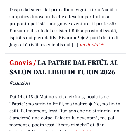
Daspò dal sucès dal prin album vignût fûr a Nadâl, i
simpatics dinosauruts che a fevelin par furlan a
proponin pal Istât une gnove aventure: il professôr
Einsaur e il so fedêl assistent Blik a provin di svolâ,
ispirâts dai pterodatils. Rivarano? ◆ A partî de fin di
Jugn al è rivât tes ediculis dal […]
lei di plui +
Gnovis /
LA PATRIE DAL FRIÛL AL
SALON DAL LIBRI DI TURIN 2026
Redazion
Dai 14 ai 18 di Mai no steit a cirînus, noaltris de
“Patrie”: no sarin in Friûl, ma inaltrò.◆ No, no lìn in
esili. Pal moment, jessi “furlans che no si rindin” nol
è ancjemò une colpe. Salacor lu deventarà, ma pal
moment o podin jessi “libars di sielzi” di lâ in