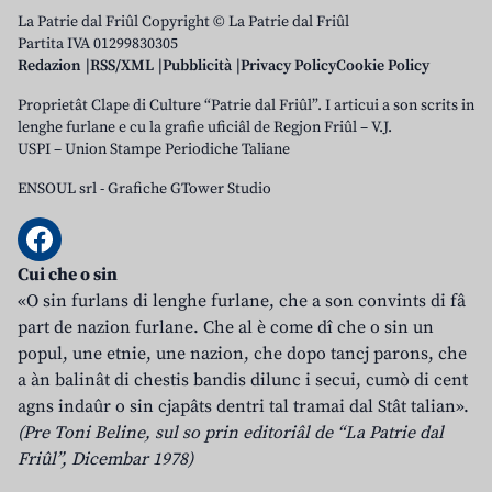
La Patrie dal Friûl Copyright © La Patrie dal Friûl
Partita IVA 01299830305
Redazion
RSS/XML
Pubblicità
Privacy Policy
Cookie Policy
Proprietât Clape di Culture “Patrie dal Friûl”. I articui a son scrits in
lenghe furlane e cu la grafie uficiâl de Regjon Friûl – V.J.
USPI – Union Stampe Periodiche Taliane
ENSOUL srl
-
Grafiche GTower Studio
Cui che o sin
«O sin furlans di lenghe furlane, che a son convints di fâ
part de nazion furlane. Che al è come dî che o sin un
popul, une etnie, une nazion, che dopo tancj parons, che
a àn balinât di chestis bandis dilunc i secui, cumò di cent
agns indaûr o sin cjapâts dentri tal tramai dal Stât talian».
(Pre Toni Beline, sul so prin editoriâl de “La Patrie dal
Friûl”, Dicembar 1978)