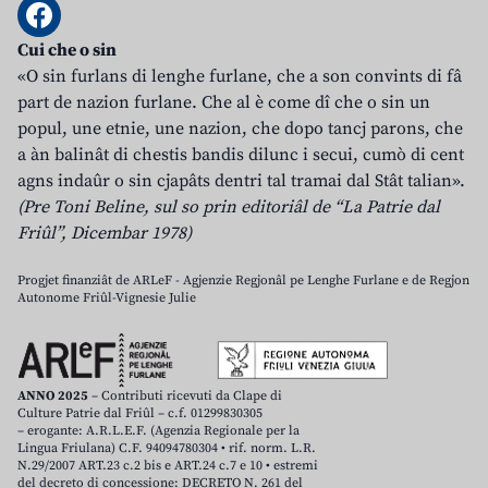
Cui che o sin
«O sin furlans di lenghe furlane, che a son convints di fâ
part de nazion furlane. Che al è come dî che o sin un
popul, une etnie, une nazion, che dopo tancj parons, che
a àn balinât di chestis bandis dilunc i secui, cumò di cent
agns indaûr o sin cjapâts dentri tal tramai dal Stât talian».
(Pre Toni Beline, sul so prin editoriâl de “La Patrie dal
Friûl”, Dicembar 1978)
Progjet finanziât de ARLeF - Agjenzie Regjonâl pe Lenghe Furlane e de Regjon
Autonome Friûl-Vignesie Julie
ANNO 2025
– Contributi ricevuti da Clape di
Culture Patrie dal Friûl – c.f. 01299830305
– erogante: A.R.L.E.F. (Agenzia Regionale per la
Lingua Friulana) C.F. 94094780304 • rif. norm. L.R.
N.29/2007 ART.23 c.2 bis e ART.24 c.7 e 10 • estremi
del decreto di concessione: DECRETO N. 261 del