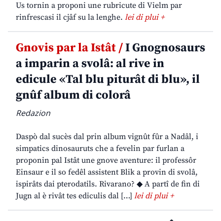
Us tornin a proponi une rubricute di Vielm par
rinfrescasi il cjâf su la lenghe.
lei di plui +
Gnovis par la Istât /
I Gnognosaurs
a imparin a svolâ: al rive in
edicule «Tal blu piturât di blu», il
gnûf album di colorâ
Redazion
Daspò dal sucès dal prin album vignût fûr a Nadâl, i
simpatics dinosauruts che a fevelin par furlan a
proponin pal Istât une gnove aventure: il professôr
Einsaur e il so fedêl assistent Blik a provin di svolâ,
ispirâts dai pterodatils. Rivarano? ◆ A partî de fin di
Jugn al è rivât tes ediculis dal […]
lei di plui +