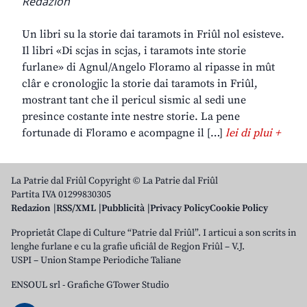
Redazion
Un libri su la storie dai taramots in Friûl nol esisteve.
Il libri «Di scjas in scjas, i taramots inte storie
furlane» di Agnul/Angelo Floramo al ripasse in mût
clâr e cronologjic la storie dai taramots in Friûl,
mostrant tant che il pericul sismic al sedi une
presince costante inte nestre storie. La pene
fortunade di Floramo e acompagne il […]
lei di plui +
La Patrie dal Friûl Copyright © La Patrie dal Friûl
Partita IVA 01299830305
Redazion
RSS/XML
Pubblicità
Privacy Policy
Cookie Policy
Proprietât Clape di Culture “Patrie dal Friûl”. I articui a son scrits in
lenghe furlane e cu la grafie uficiâl de Regjon Friûl – V.J.
USPI – Union Stampe Periodiche Taliane
ENSOUL srl
-
Grafiche GTower Studio