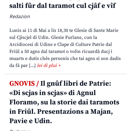
salti fûr dal taramot cul cjâf e vîf
Redazion
Lunis ai 11 di Mai a lis 18,30 te Glesie di Sante Marie
sul Cjiscjel di Udin. Glesie Furlane, cun la
Arcidiocesi di Udine e Clape di Culture Patrie dal
Friûl a 50 agns dal taramot o volìn ricuardâ ducj i
muarts e dutis chês personis che tai agns si son dadis
da fâ par […]
lei di plui +
GNOVIS /
Il gnûf libri de Patrie:
«Di scjas in scjas» di Agnul
Floramo, su la storie dai taramots
in Friûl. Presentazions a Majan,
Pavie e Udin.