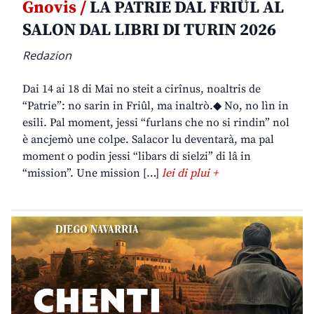
Gnovis /
LA PATRIE DAL FRIÛL AL
SALON DAL LIBRI DI TURIN 2026
Redazion
Dai 14 ai 18 di Mai no steit a cirînus, noaltris de
“Patrie”: no sarin in Friûl, ma inaltrò.◆ No, no lìn in
esili. Pal moment, jessi “furlans che no si rindin” nol
è ancjemò une colpe. Salacor lu deventarà, ma pal
moment o podin jessi “libars di sielzi” di lâ in
“mission”. Une mission […]
lei di plui +