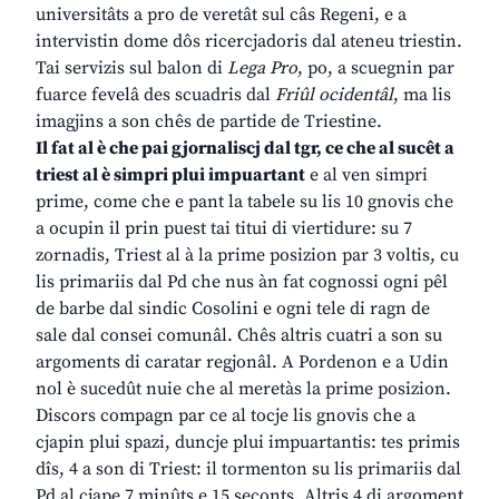
universitâts a pro de veretât sul câs Regeni, e a
intervistin dome dôs ricercjadoris dal ateneu triestin.
Tai servizis sul balon di
Lega Pro
, po, a scuegnin par
fuarce fevelâ des scuadris dal
Friûl ocidentâl
, ma lis
imagjins a son chês de partide de Triestine.
Il fat al è che pai gjornaliscj dal tgr, ce che al sucêt a
triest al è simpri plui impuartant
e al ven simpri
prime, come che e pant la tabele su lis 10 gnovis che
a ocupin il prin puest tai titui di viertidure: su 7
zornadis, Triest al à la prime posizion par 3 voltis, cu
lis primariis dal Pd che nus àn fat cognossi ogni pêl
de barbe dal sindic Cosolini e ogni tele di ragn de
sale dal consei comunâl. Chês altris cuatri a son su
argoments di caratar regjonâl. A Pordenon e a Udin
nol è sucedût nuie che al meretàs la prime posizion.
Discors compagn par ce al tocje lis gnovis che a
cjapin plui spazi, duncje plui impuartantis: tes primis
dîs, 4 a son di Triest: il tormenton su lis primariis dal
Pd al cjape 7 minûts e 15 seconts. Altris 4 di argoment