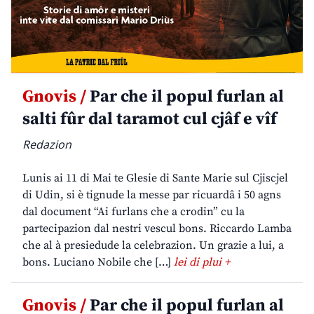
Gnovis /
Par che il popul furlan al
salti fûr dal taramot cul cjâf e vîf
Redazion
Lunis ai 11 di Mai te Glesie di Sante Marie sul Cjiscjel
di Udin, si è tignude la messe par ricuardâ i 50 agns
dal document “Ai furlans che a crodin” cu la
partecipazion dal nestri vescul bons. Riccardo Lamba
che al à presiedude la celebrazion. Un grazie a lui, a
bons. Luciano Nobile che […]
lei di plui +
Gnovis /
Par che il popul furlan al