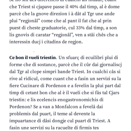
che Triest si cjapave passe il 40% dal timp, al è dome
parcè che la gnove direzion i à dât al Tgr une ande
plui “regjonâl” come che al pant il fat che al prin
puest di cheste graduatorie, cul 33% dal timp, a son
lis gnovis di caratar “regjonâl”, ven a stâi chês che a
interessin ducj i citadins de regjon.
.
Ce bon il vueli triestin
. Un sfuarç di ecuilibri plui di
forme che di sostance, parcè che il cûr dai gjornaliscj
dal Tgr al clope simpri bande Triest. In cualchi câs si
rive al ridicul, come cuant che a fasin un servizi su la
fiere Cucinare di Pordenon e a fevelin la plui part dal
timp di cetant bon che al è il vueli che si fâs tal Cjars
triestin: e lis ecelencis enogastronomichis di
Pordenon? Se a van a Monfalcon a fevelâ dai
problemis dal puart, il teme al devente la
impuartance di dâsi dongje cul puart di Triest. A
fasin une servizi su la racuelte di firmis tes