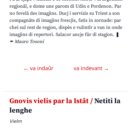
regjonâl, e dome une parom di Udin e Pordenon. Par
no fevelâ des imagjins. Ducj i servizis su Triest a son
compagnâts di imagjins frescjis, fatis in zornade: par
chei sul rest de regjon, dispès e vulintîr a van in onde
imagjins di repertori. Salacor ancje fûr di stagjon. ❚
✒ Mauro Tosoni
← va indaûr
va indevant →
Gnovis vielis par la Istât /
Netiti la
lenghe
Vielm