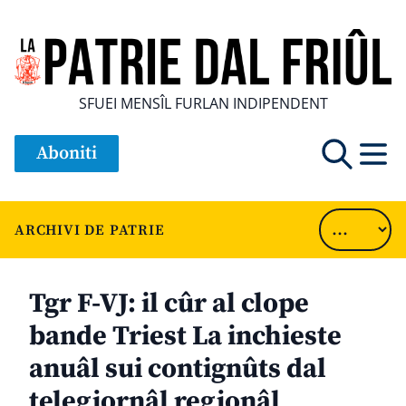
SFUEI MENSÎL FURLAN INDIPENDENT
Aboniti
ARCHIVI DE PATRIE
Tgr F-VJ: il cûr al clope
bande Triest La inchieste
anuâl sui contignûts dal
telegjornâl regjonâl