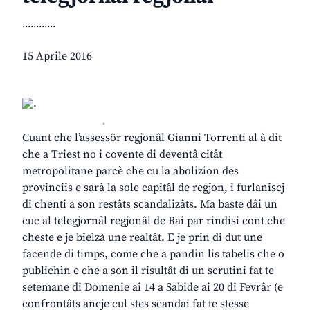
............
15 Aprile 2016
.
Cuant che l’assessôr regjonâl Gianni Torrenti al à dit
che a Triest no i covente di deventâ citât
metropolitane parcè che cu la abolizion des
provinciis e sarà la sole capitâl de regjon, i furlaniscj
di chenti a son restâts scandalizâts. Ma baste dâi un
cuc al telegjornâl regjonâl de Rai par rindisi cont che
cheste e je bielzà une realtât. E je prin di dut une
facende di timps, come che a pandin lis tabelis che o
publichìn e che a son il risultât di un scrutini fat te
setemane di Domenie ai 14 a Sabide ai 20 di Fevrâr (e
confrontâts ancje cul stes scandai fat te stesse