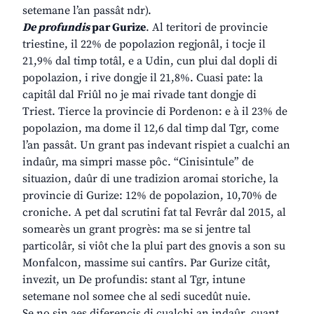
setemane l’an passât ndr).
De profundis
par Gurize
. Al teritori de provincie
triestine, il 22% de popolazion regjonâl, i tocje il
21,9% dal timp totâl, e a Udin, cun plui dal dopli di
popolazion, i rive dongje il 21,8%. Cuasi pate: la
capitâl dal Friûl no je mai rivade tant dongje di
Triest. Tierce la provincie di Pordenon: e à il 23% de
popolazion, ma dome il 12,6 dal timp dal Tgr, come
l’an passât. Un grant pas indevant rispiet a cualchi an
indaûr, ma simpri masse pôc. “Cinisintule” de
situazion, daûr di une tradizion aromai storiche, la
provincie di Gurize: 12% de popolazion, 10,70% de
croniche. A pet dal scrutini fat tal Fevrâr dal 2015, al
somearès un grant progrès: ma se si jentre tal
particolâr, si viôt che la plui part des gnovis a son su
Monfalcon, massime sui cantîrs. Par Gurize citât,
invezit, un De profundis: stant al Tgr, intune
setemane nol somee che al sedi sucedût nuie.
Se no sin aes diferencis di cualchi an indaûr, cuant