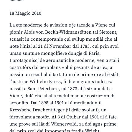
18 Maggio 2010
La ete moderne de aviazion e je tacade a Viene cul
pionîr Alois von Beckh-Widmanstätten tal Sietcent,
scuasit in contemporanie cul svilup mondiâl che al
note l’inizi ai 21 di Novembar dal 1783, cul prin svol
uman suntune mongolfiere dongje di Parîs.
I protagoniscj de aeronautiche moderne, ven a stâi i
costrutôrs dai aeroplans «plui pesants de arie», a
nassin un secul plui tart. L’om de prime ore al è stât
l’austriac Wilhelm Kress, fi di emigrants todescs:
nassût a Sant Peterburc, tal 1873 al à stramudât a
Viene, dulà che al al à metût man ae costruzion di
aeronâfs. Dal 1898 al 1901 al à metût adun il
Kress’sche Drachenflieger (il drâc svolant), un
idrovolant a motôr. Ai 3 di Otubar dal 1901 al à fate
une prove sul lât di Wienerwald, za doi agns prime
dal prin svol dai innomenâts fradis Wright.