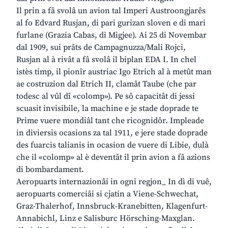
Il prin a fâ svolâ un avion tal Imperi Austroongjarês
al fo Edvard Rusjan, di pari gurizan sloven e di mari
furlane (Grazia Cabas, di Migjee). Ai 25 di Novembar
dal 1909, sui prâts de Campagnuzza/Mali Rojci,
Rusjan al à rivât a fâ svolâ il biplan EDA I. In chel
istès timp, il pionîr austriac Igo Etrich al à metût man
ae costruzion dal Etrich II, clamât Taube (che par
todesc al vûl dî «colomp»). Pe sô capacitât di jessi
scuasit invisibile, la machine e je stade doprade te
Prime vuere mondiâl tant che ricognidôr. Impleade
in diviersis ocasions za tal 1911, e jere stade doprade
des fuarcis talianis in ocasion de vuere di Libie, dulà
che il «colomp» al è deventât il prin avion a fâ azions
di bombardament.
Aeropuarts internazionâi in ogni regjon_ In dì di vuê,
aeropuarts comerciâi si cjatin a Viene-Schwechat,
Graz-Thalerhof, Innsbruck-Kranebitten, Klagenfurt-
Annabichl, Linz e Salisburc Hörsching-Maxglan.