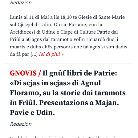
Redazion
Lunis ai 11 di Mai a lis 18,30 te Glesie di Sante Marie
sul Cjiscjel di Udin. Glesie Furlane, cun la
Arcidiocesi di Udine e Clape di Culture Patrie dal
Friûl a 50 agns dal taramot o volìn ricuardâ ducj i
muarts e dutis chês personis che tai agns si son dadis
da fâ par […]
lei di plui +
GNOVIS /
Il gnûf libri de Patrie:
«Di scjas in scjas» di Agnul
Floramo, su la storie dai taramots
in Friûl. Presentazions a Majan,
Pavie e Udin.
Redazion