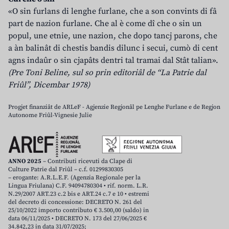
«O sin furlans di lenghe furlane, che a son convints di fâ
part de nazion furlane. Che al è come dî che o sin un
popul, une etnie, une nazion, che dopo tancj parons, che
a àn balinât di chestis bandis dilunc i secui, cumò di cent
agns indaûr o sin cjapâts dentri tal tramai dal Stât talian».
(Pre Toni Beline, sul so prin editoriâl de “La Patrie dal
Friûl”, Dicembar 1978)
Progjet finanziât de ARLeF - Agjenzie Regjonâl pe Lenghe Furlane e de Regjon
Autonome Friûl-Vignesie Julie
ANNO 2025
– Contributi ricevuti da Clape di
Culture Patrie dal Friûl – c.f. 01299830305
– erogante: A.R.L.E.F. (Agenzia Regionale per la
Lingua Friulana) C.F. 94094780304 • rif. norm. L.R.
N.29/2007 ART.23 c.2 bis e ART.24 c.7 e 10 • estremi
del decreto di concessione: DECRETO N. 261 del
25/10/2022 importo contributo € 3.500,00 (saldo) in
data 06/11/2025 • DECRETO N. 173 del 27/06/2025 €
34.842,23 in data 31/07/2025;