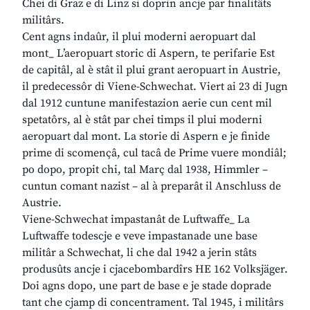
Chei di Graz e di Linz si doprin ancje par finalitâts
militârs.
Cent agns indaûr, il plui moderni aeropuart dal
mont_ L’aeropuart storic di Aspern, te perifarie Est
de capitâl, al è stât il plui grant aeropuart in Austrie,
il predecessôr di Viene-Schwechat. Viert ai 23 di Jugn
dal 1912 cuntune manifestazion aerie cun cent mil
spetatôrs, al è stât par chei timps il plui moderni
aeropuart dal mont. La storie di Aspern e je finide
prime di scomençâ, cul tacâ de Prime vuere mondiâl;
po dopo, propit chi, tal Març dal 1938, Himmler –
cuntun comant nazist – al à preparât il Anschluss de
Austrie.
Viene-Schwechat impastanât de Luftwaffe_ La
Luftwaffe todescje e veve impastanade une base
militâr a Schwechat, li che dal 1942 a jerin stâts
produsûts ancje i cjacebombardîrs HE 162 Volksjäger.
Doi agns dopo, une part de base e je stade doprade
tant che cjamp di concentrament. Tal 1945, i militârs