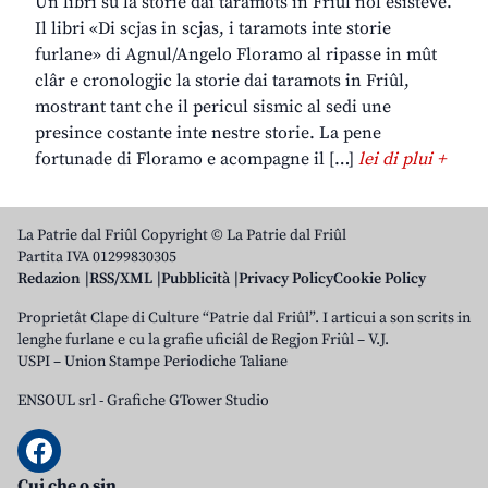
Un libri su la storie dai taramots in Friûl nol esisteve.
Il libri «Di scjas in scjas, i taramots inte storie
furlane» di Agnul/Angelo Floramo al ripasse in mût
clâr e cronologjic la storie dai taramots in Friûl,
mostrant tant che il pericul sismic al sedi une
presince costante inte nestre storie. La pene
fortunade di Floramo e acompagne il […]
lei di plui +
La Patrie dal Friûl Copyright © La Patrie dal Friûl
Partita IVA 01299830305
Redazion
RSS/XML
Pubblicità
Privacy Policy
Cookie Policy
Proprietât Clape di Culture “Patrie dal Friûl”. I articui a son scrits in
lenghe furlane e cu la grafie uficiâl de Regjon Friûl – V.J.
USPI – Union Stampe Periodiche Taliane
ENSOUL srl
-
Grafiche GTower Studio
Cui che o sin