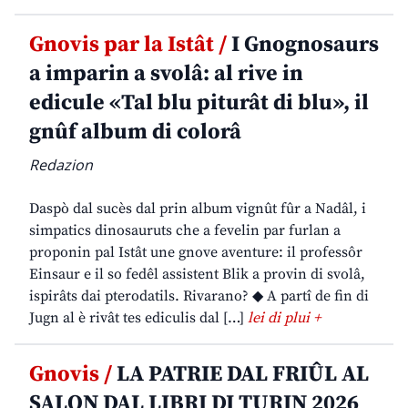
Gnovis par la Istât /
I Gnognosaurs
a imparin a svolâ: al rive in
edicule «Tal blu piturât di blu», il
gnûf album di colorâ
Redazion
Daspò dal sucès dal prin album vignût fûr a Nadâl, i
simpatics dinosauruts che a fevelin par furlan a
proponin pal Istât une gnove aventure: il professôr
Einsaur e il so fedêl assistent Blik a provin di svolâ,
ispirâts dai pterodatils. Rivarano? ◆ A partî de fin di
Jugn al è rivât tes ediculis dal […]
lei di plui +
Gnovis /
LA PATRIE DAL FRIÛL AL
SALON DAL LIBRI DI TURIN 2026