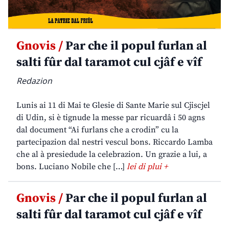
Gnovis /
Par che il popul furlan al
salti fûr dal taramot cul cjâf e vîf
Redazion
Lunis ai 11 di Mai te Glesie di Sante Marie sul Cjiscjel
di Udin, si è tignude la messe par ricuardâ i 50 agns
dal document “Ai furlans che a crodin” cu la
partecipazion dal nestri vescul bons. Riccardo Lamba
che al à presiedude la celebrazion. Un grazie a lui, a
bons. Luciano Nobile che […]
lei di plui +
Gnovis /
Par che il popul furlan al
salti fûr dal taramot cul cjâf e vîf