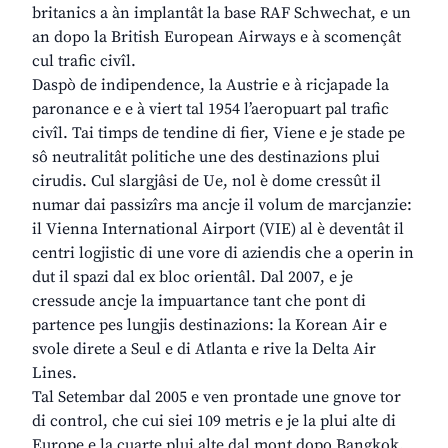
britanics a àn implantât la base RAF Schwechat, e un
an dopo la British European Airways e à scomençât
cul trafic civîl.
Daspò de indipendence, la Austrie e à ricjapade la
paronance e e à viert tal 1954 l’aeropuart pal trafic
civîl. Tai timps de tendine di fier, Viene e je stade pe
sô neutralitât politiche une des destinazions plui
cirudis. Cul slargjâsi de Ue, nol è dome cressût il
numar dai passizîrs ma ancje il volum de marcjanzie:
il Vienna International Airport (VIE) al è deventât il
centri logjistic di une vore di aziendis che a operin in
dut il spazi dal ex bloc orientâl. Dal 2007, e je
cressude ancje la impuartance tant che pont di
partence pes lungjis destinazions: la Korean Air e
svole direte a Seul e di Atlanta e rive la Delta Air
Lines.
Tal Setembar dal 2005 e ven prontade une gnove tor
di control, che cui siei 109 metris e je la plui alte di
Europe e la cuarte plui alte dal mont dopo Bangkok,