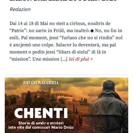
Redazion
Dai 14 ai 18 di Mai no steit a cirînus, noaltris de
“Patrie”: no sarin in Friûl, ma inaltrò.◆ No, no lìn in
esili. Pal moment, jessi “furlans che no si rindin” nol
è ancjemò une colpe. Salacor lu deventarà, ma pal
moment o podin jessi “libars di sielzi” di lâ in
“mission”. Une mission […]
lei di plui +