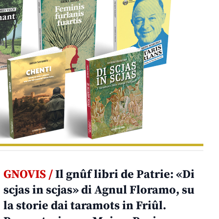
GNOVIS /
Il gnûf libri de Patrie: «Di
scjas in scjas» di Agnul Floramo, su
la storie dai taramots in Friûl.