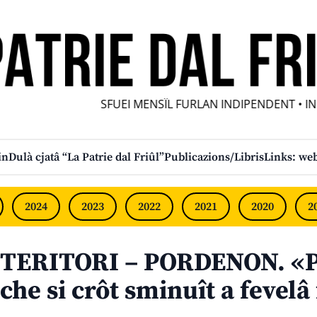
SFUEI MENSÎL FURLAN INDIPENDENT • INDE
in
Dulà cjatâ “La Patrie dal Friûl”
Publicazions/Libris
Links: web
2024
2023
2022
2021
2020
2
TERITORI – PORDENON. «Pr
che si crôt sminuît a fevelâ