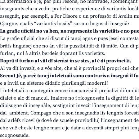
La afermazion e je, par plui resons, no motivade, scomençant d
insegnants che a vedin pratiche e esperience di variantis locâ
assegnât, par esempli, a For Disore o un professôr di Avelin m
Cjargne, cualis “variantis locâls” sarano bogns di insegnâ?
La grafie uficiâl no va ben, no rapresente lis varietâts e no p
La grafie uficiâl che si discut di tancj agns e pues jessi contest
brâfs linguiscj che no àn vût la pussibilitât di fâ miôr. Cun di p
furlan, nol à altris berdeis doprant lis varietâts.
Doprâ il furlan al vûl dî sierâsi in se stes, al è di provinciâi.
Al va dit invezit, e a vôs alte, che al è provinciâl propri cui che
Secont Jê, parcè tancj inteletuâi sono contraris a insegnâ il fu
e a inviâ un sisteme didatic plurilengâl moderni?
I inteletuâi a mantegnin cence inacuarzisi il prejudizi difondût
dialet o alc di mancul. Inalore no i ricognossin la dignitât di 
dibisugne di insegnâle, sostignint invezit l’insegnament di leng
dal ambient. Compagn che a son insegnadis lis lenghis forestis ta
dai arlêfs ricevi (e dovê de scuele proviodilu) l’insegnament d
che vuê cheste lenghe mari e je daûr a deventâ simpri plui len
scognossude.