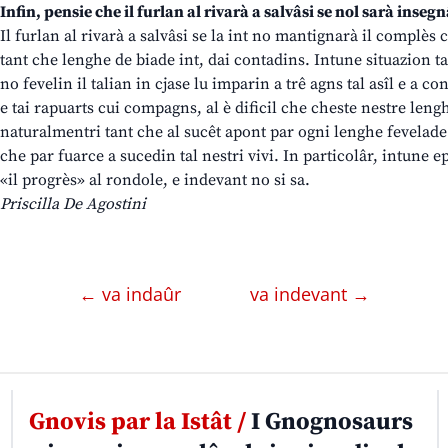
Infin, pensie che il furlan al rivarà a salvâsi se nol sarà insegn
Il furlan al rivarà a salvâsi se la int no mantignarà il complès 
tant che lenghe de biade int, dai contadins. Intune situazion tan
no fevelin il talian in cjase lu imparin a trê agns tal asîl e a c
e tai rapuarts cui compagns, al è dificil che cheste nestre leng
naturalmentri tant che al sucêt apont par ogni lenghe fevelad
che par fuarce a sucedin tal nestri vivi. In particolâr, intune e
«il progrès» al rondole, e indevant no si sa.
Priscilla De Agostini
← va indaûr
va indevant →
Gnovis par la Istât /
I Gnognosaurs