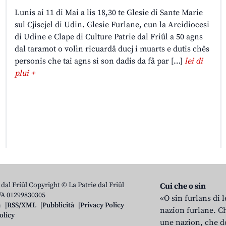
Lunis ai 11 di Mai a lis 18,30 te Glesie di Sante Marie
sul Cjiscjel di Udin. Glesie Furlane, cun la Arcidiocesi
di Udine e Clape di Culture Patrie dal Friûl a 50 agns
dal taramot o volìn ricuardâ ducj i muarts e dutis chês
personis che tai agns si son dadis da fâ par […]
lei di
plui +
 dal Friûl Copyright © La Patrie dal Friûl
Cui che o sin
IVA 01299830305
«O sin furlans di 
n
RSS/XML
Pubblicità
Privacy Policy
nazion furlane. Ch
olicy
une nazion, che do