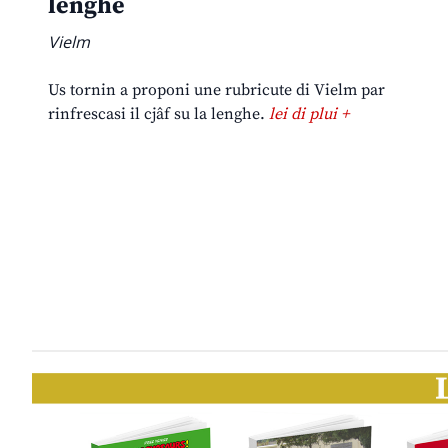
lenghe
Vielm
Us tornin a proponi une rubricute di Vielm par
rinfrescasi il cjâf su la lenghe.
lei di plui +