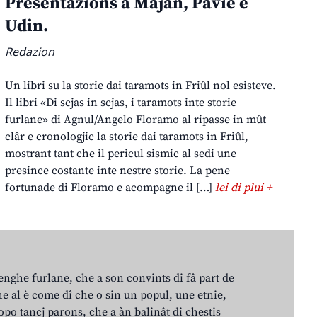
Presentazions a Majan, Pavie e
Udin.
Redazion
Un libri su la storie dai taramots in Friûl nol esisteve.
Il libri «Di scjas in scjas, i taramots inte storie
furlane» di Agnul/Angelo Floramo al ripasse in mût
clâr e cronologjic la storie dai taramots in Friûl,
mostrant tant che il pericul sismic al sedi une
presince costante inte nestre storie. La pene
fortunade di Floramo e acompagne il […]
lei di plui +
lenghe furlane, che a son convints di fâ part de
e al è come dî che o sin un popul, une etnie,
po tancj parons, che a àn balinât di chestis