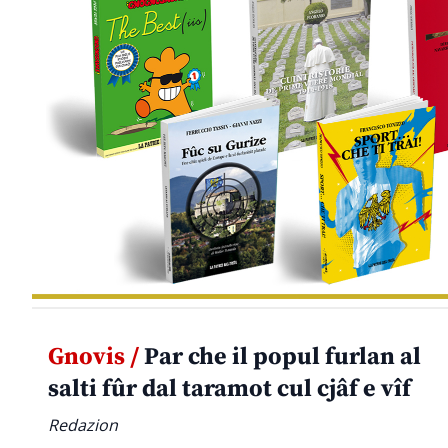
Gnovis /
Par che il popul furlan al
salti fûr dal taramot cul cjâf e vîf
Redazion