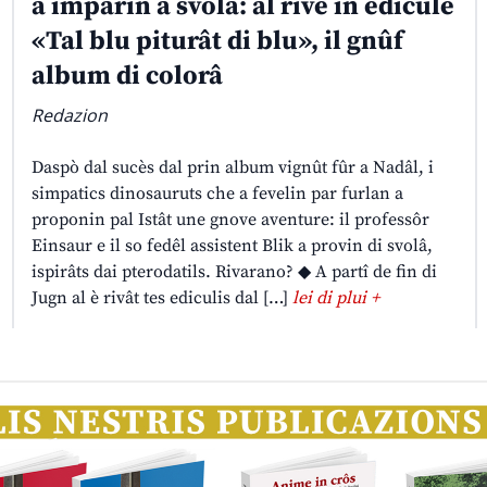
a imparin a svolâ: al rive in edicule
«Tal blu piturât di blu», il gnûf
album di colorâ
Redazion
Daspò dal sucès dal prin album vignût fûr a Nadâl, i
simpatics dinosauruts che a fevelin par furlan a
proponin pal Istât une gnove aventure: il professôr
Einsaur e il so fedêl assistent Blik a provin di svolâ,
ispirâts dai pterodatils. Rivarano? ◆ A partî de fin di
Jugn al è rivât tes ediculis dal […]
lei di plui +