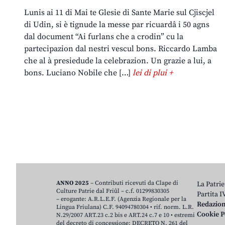
Lunis ai 11 di Mai te Glesie di Sante Marie sul Cjiscjel
di Udin, si è tignude la messe par ricuardâ i 50 agns
dal document “Ai furlans che a crodin” cu la
partecipazion dal nestri vescul bons. Riccardo Lamba
che al à presiedude la celebrazion. Un grazie a lui, a
bons. Luciano Nobile che […]
lei di plui +
ANNO 2025
– Contributi ricevuti da Clape di
La Patrie
Culture Patrie dal Friûl – c.f. 01299830305
Partita 
– erogante: A.R.L.E.F. (Agenzia Regionale per la
Redazio
Lingua Friulana) C.F. 94094780304 • rif. norm. L.R.
Cookie P
N.29/2007 ART.23 c.2 bis e ART.24 c.7 e 10 • estremi
del decreto di concessione: DECRETO N. 261 del