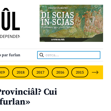
PENDENT FRIULIAN MONTHLY • NEODVISNI FURLANSKI MES
Cerca:
 par furlan
019
2018
2017
2016
2015
2014
ovinciâl? Cui
 furlan»