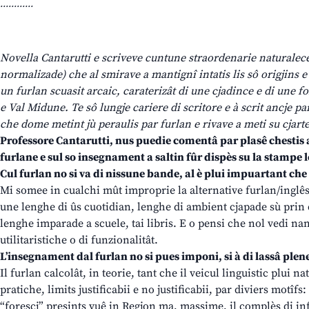
............
Novella Cantarutti e scriveve cuntune straordenarie naturalece
normalizade) che al smirave a mantignî intatis lis sô origjins 
un furlan scuasit arcaic, caraterizât di une cjadince e di une fo
e Val Midune. Te sô lungje cariere di scritore e à scrit ancje p
che dome metint jù peraulis par furlan e rivave a meti su cjarte 
Professore Cantarutti, nus puedie comentâ par plasê chestis 
furlane e sul so insegnament a saltin fûr dispès su la stampe 
Cul furlan no si va di nissune bande, al è plui impuartant che i
Mi somee in cualchi mût improprie la alternative furlan/inglês, j
une lenghe di ûs cuotidian, lenghe di ambient cjapade sù prin di 
lenghe imparade a scuele, tai libris. E o pensi che nol vedi na
utilitaristiche o di funzionalitât.
L’insegnament dal furlan no si pues imponi, si à di lassâ plene 
Il furlan calcolât, in teorie, tant che il veicul linguistic plui nat
pratiche, limits justificabii e no justificabii, par diviers motîf
“forescj” presints vuê in Regjon ma, massime, il complès di infe