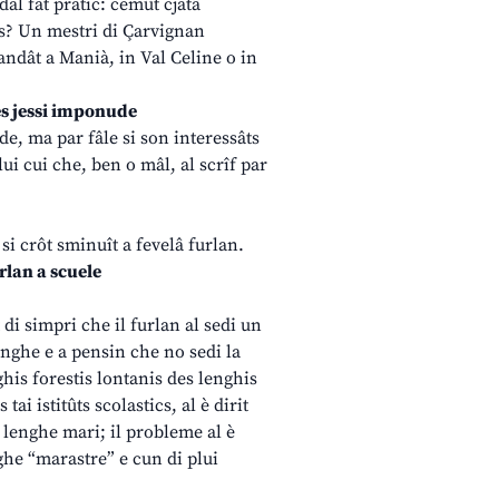
al fat pratic: cemût cjatâ
ls? Un mestri di Çarvignan
andât a Manià, in Val Celine o in
ues jessi imponude
ade, ma par fâle si son interessâts
lui cui che, ben o mâl, al scrîf par
 si crôt sminuît a fevelâ furlan.
rlan a scuele
 di simpri che il furlan al sedi un
lenghe e a pensin che no sedi la
his forestis lontanis des lenghis
i istitûts scolastics, al è dirit
e lenghe mari; il probleme al è
ghe “marastre” e cun di plui