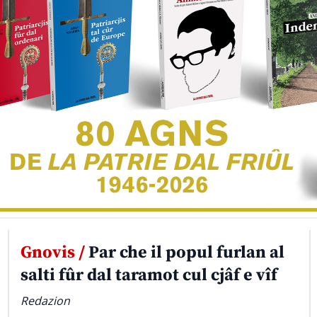
Gnovis /
Par che il popul furlan al
salti fûr dal taramot cul cjâf e vîf
Redazion