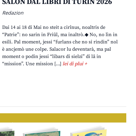
SALON DAL LIBRI DI TURIN 2026
Redazion
Dai 14 ai 18 di Mai no steit a cirînus, noaltris de
“Patrie”: no sarin in Friûl, ma inaltrò.◆ No, no lìn in
esili. Pal moment, jessi “furlans che no si rindin” nol
è ancjemò une colpe. Salacor lu deventarà, ma pal
moment o podin jessi “libars di sielzi” di lâ in
“mission”. Une mission […]
lei di plui +