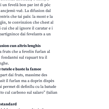
i un fevelâ bon par int di pôc
t ancjemò vuê. La difusion dal
ntris che tai paîs: la mont e la
igjin, te convinzion che chest al
 cui che al ignore il caratar e i
apartignince dai fevelants a un
fusion cun altris lenghis
 fruts che a fevelin furlan al
fondantsi sul rapuart tra il
enghe.
e tutele e baste la famee
 part dai fruts, massime des
asit il furlan ma a doprin dispès
mi permet di definîlu cu la batude
ito cul carbono sul salaro” (talian
l standard