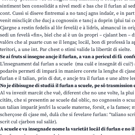
sintiment ben consolidât a nivel medi e bas che il furlan al sed
cont. Cussì si diseve fintremai a no tancj agns indaûr, e in par
venit miscliçât che ducj a cognossin e tancj a doprin (plui tai ce
Cjargne a restin fedelis al lôr fevelâ) e à lidrîs, almancul in or
sedi un fevelâ «fin», biel che al è un ûs propri – cjalant ben – di
valôrs che al puarte cun se il lengaç locâl, bon di professâ la 
teritori, a une int. Par chest o stimi valide la libertât di sielte.
Se ai fruts si insegne ancje il furlan, a van a pericul di fâ con
L’insegnament dal furlan a scuele (ma cuâl e insegnât di cui?) a
podarès permeti di imparâ in maniere corete la lenghe di cjase 
furlan e il talian, prin di dut, e ancje tra il furlan e une altre l
No je dibisugne di studiâ il furlan a scuele, pe sô trasmission 
Al va invezit marcât che vuê, diferent che no une volte, la plui
citâts, che si presentin ae scuele dal oblic, no cognossin o scu
un talian imparât jenfri la scuele materne, forsit, e la famee; 
scherçose di cjase mê, dulà che si fevelave furlan: “taliano scr
scrit cul cjarbon sul salâr).
A scuele e va insegnade nome la varietât locâl di furlan e no i