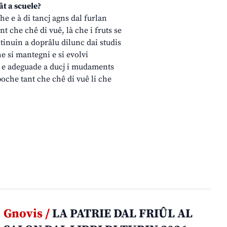
ât a scuele?
che e à di tancj agns dal furlan
t che chê di vuê, là che i fruts se
ontinuin a doprâlu dilunc dai studis
he si mantegni e si evolvi
e e adeguade a ducj i mudaments
poche tant che chê di vuê li che
Gnovis /
LA PATRIE DAL FRIÛL AL