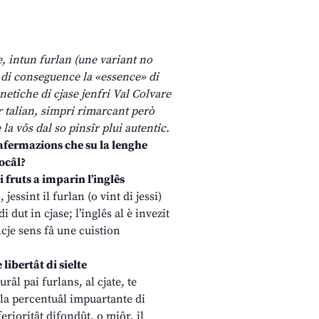
, intun furlan (une variant no
e di conseguence la «essence» di
netiche di cjase jenfri Val Colvare
ar talian, simpri rimarcant però
la vôs dal so pinsîr plui autentic.
afermazions che su la lenghe
locâl?
 fruts a imparin l’inglês
essint il furlan (o vint di jessi)
dut in cjase; l’inglês al è invezit
ncje sens fâ une cuistion
libertât di sielte
urâl pai furlans, al cjate, te
s: la percentuâl impuartante di
rioritât difondût, o miôr, il