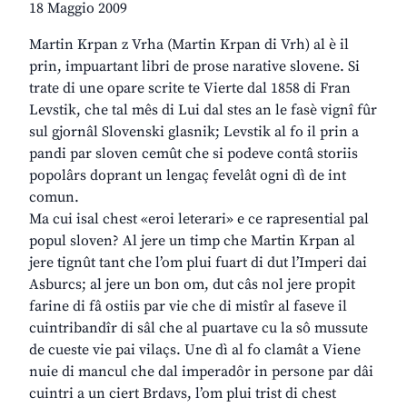
18 Maggio 2009
Martin Krpan z Vrha (Martin Krpan di Vrh) al è il
prin, impuartant libri de prose narative slovene. Si
trate di une opare scrite te Vierte dal 1858 di Fran
Levstik, che tal mês di Lui dal stes an le fasè vignî fûr
sul gjornâl Slovenski glasnik; Levstik al fo il prin a
pandi par sloven cemût che si podeve contâ storiis
popolârs doprant un lengaç fevelât ogni dì de int
comun.
Ma cui isal chest «eroi leterari» e ce rapresential pal
popul sloven? Al jere un timp che Martin Krpan al
jere tignût tant che l’om plui fuart di dut l’Imperi dai
Asburcs; al jere un bon om, dut câs nol jere propit
farine di fâ ostiis par vie che di mistîr al faseve il
cuintribandîr di sâl che al puartave cu la sô mussute
de cueste vie pai vilaçs. Une dì al fo clamât a Viene
nuie di mancul che dal imperadôr in persone par dâi
cuintri a un ciert Brdavs, l’om plui trist di chest