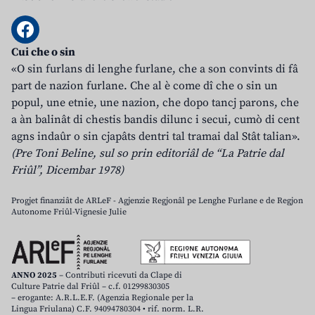
Cui che o sin
«O sin furlans di lenghe furlane, che a son convints di fâ
part de nazion furlane. Che al è come dî che o sin un
popul, une etnie, une nazion, che dopo tancj parons, che
a àn balinât di chestis bandis dilunc i secui, cumò di cent
agns indaûr o sin cjapâts dentri tal tramai dal Stât talian».
(Pre Toni Beline, sul so prin editoriâl de “La Patrie dal
Friûl”, Dicembar 1978)
Progjet finanziât de ARLeF - Agjenzie Regjonâl pe Lenghe Furlane e de Regjon
Autonome Friûl-Vignesie Julie
ANNO 2025
– Contributi ricevuti da Clape di
Culture Patrie dal Friûl – c.f. 01299830305
– erogante: A.R.L.E.F. (Agenzia Regionale per la
Lingua Friulana) C.F. 94094780304 • rif. norm. L.R.