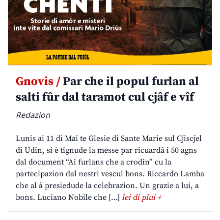
Gnovis /
Par che il popul furlan al
salti fûr dal taramot cul cjâf e vîf
Redazion
Lunis ai 11 di Mai te Glesie di Sante Marie sul Cjiscjel
di Udin, si è tignude la messe par ricuardâ i 50 agns
dal document “Ai furlans che a crodin” cu la
partecipazion dal nestri vescul bons. Riccardo Lamba
che al à presiedude la celebrazion. Un grazie a lui, a
bons. Luciano Nobile che […]
lei di plui +