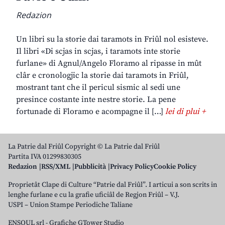
Redazion
Un libri su la storie dai taramots in Friûl nol esisteve.
Il libri «Di scjas in scjas, i taramots inte storie
furlane» di Agnul/Angelo Floramo al ripasse in mût
clâr e cronologjic la storie dai taramots in Friûl,
mostrant tant che il pericul sismic al sedi une
presince costante inte nestre storie. La pene
fortunade di Floramo e acompagne il […]
lei di plui +
La Patrie dal Friûl Copyright © La Patrie dal Friûl
Partita IVA 01299830305
Redazion
RSS/XML
Pubblicità
Privacy Policy
Cookie Policy
Proprietât Clape di Culture “Patrie dal Friûl”. I articui a son scrits in
lenghe furlane e cu la grafie uficiâl de Regjon Friûl – V.J.
USPI – Union Stampe Periodiche Taliane
ENSOUL srl
-
Grafiche GTower Studio