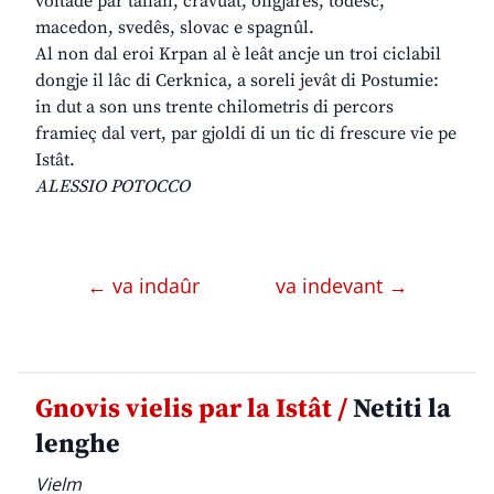
voltade par talian, cravuat, ongjarês, todesc,
macedon, svedês, slovac e spagnûl.
Al non dal eroi Krpan al è leât ancje un troi ciclabil
dongje il lâc di Cerknica, a soreli jevât di Postumie:
in dut a son uns trente chilometris di percors
framieç dal vert, par gjoldi di un tic di frescure vie pe
Istât.
ALESSIO POTOCCO
← va indaûr
va indevant →
Gnovis vielis par la Istât /
Netiti la
lenghe
Vielm