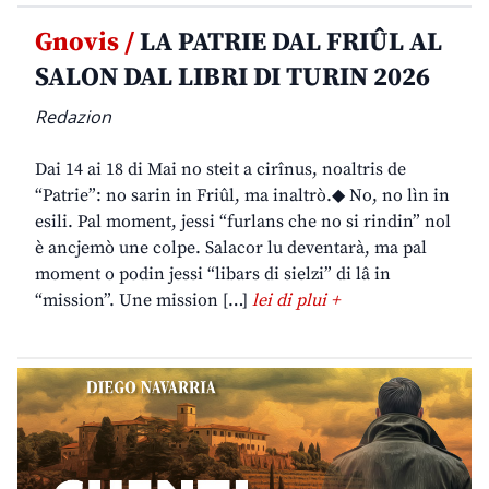
Gnovis /
LA PATRIE DAL FRIÛL AL
SALON DAL LIBRI DI TURIN 2026
Redazion
Dai 14 ai 18 di Mai no steit a cirînus, noaltris de
“Patrie”: no sarin in Friûl, ma inaltrò.◆ No, no lìn in
esili. Pal moment, jessi “furlans che no si rindin” nol
è ancjemò une colpe. Salacor lu deventarà, ma pal
moment o podin jessi “libars di sielzi” di lâ in
“mission”. Une mission […]
lei di plui +