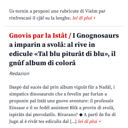
Us tornin a proponi une rubricute di Vielm par
rinfrescasi il cjâf su la lenghe.
lei di plui +
Gnovis par la Istât /
I Gnognosaurs
a imparin a svolâ: al rive in
edicule «Tal blu piturât di blu», il
gnûf album di colorâ
Redazion
Daspò dal sucès dal prin album vignût fûr a Nadâl, i
simpatics dinosauruts che a fevelin par furlan a
proponin pal Istât une gnove aventure: il professôr
Einsaur e il so fedêl assistent Blik a provin di svolâ,
ispirâts dai pterodatils. Rivarano? ◆ A partî de fin di
Jugn al è rivât tes ediculis dal […]
lei di plui +