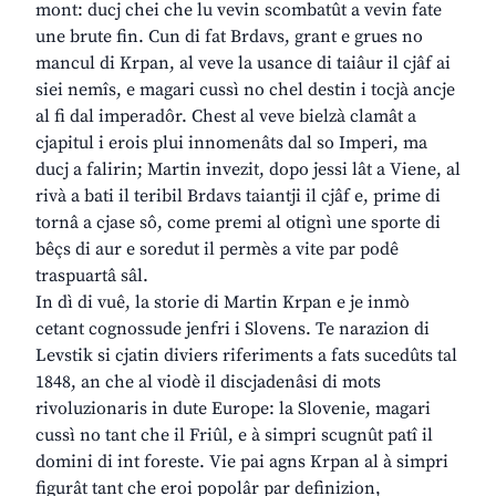
mont: ducj chei che lu vevin scombatût a vevin fate
une brute fin. Cun di fat Brdavs, grant e grues no
mancul di Krpan, al veve la usance di taiâur il cjâf ai
siei nemîs, e magari cussì no chel destin i tocjà ancje
al fi dal imperadôr. Chest al veve bielzà clamât a
cjapitul i erois plui innomenâts dal so Imperi, ma
ducj a falirin; Martin invezit, dopo jessi lât a Viene, al
rivà a bati il teribil Brdavs taiantji il cjâf e, prime di
tornâ a cjase sô, come premi al otignì une sporte di
bêçs di aur e soredut il permès a vite par podê
traspuartâ sâl.
In dì di vuê, la storie di Martin Krpan e je inmò
cetant cognossude jenfri i Slovens. Te narazion di
Levstik si cjatin diviers riferiments a fats sucedûts tal
1848, an che al viodè il discjadenâsi di mots
rivoluzionaris in dute Europe: la Slovenie, magari
cussì no tant che il Friûl, e à simpri scugnût patî il
domini di int foreste. Vie pai agns Krpan al à simpri
figurât tant che eroi popolâr par definizion,