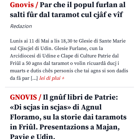
Gnovis /
Par che il popul furlan al
salti fûr dal taramot cul cjâf e vîf
Redazion
Lunis ai 11 di Mai a lis 18,30 te Glesie di Sante Marie
sul Cjiscjel di Udin. Glesie Furlane, cun la
Arcidiocesi di Udine e Clape di Culture Patrie dal
Friûl a 50 agns dal taramot o volìn ricuardâ ducj i
muarts e dutis chês personis che tai agns si son dadis
da fâ par […]
lei di plui +
GNOVIS /
Il gnûf libri de Patrie:
«Di scjas in scjas» di Agnul
Floramo, su la storie dai taramots
in Friûl. Presentazions a Majan,
Pavie e Udin.