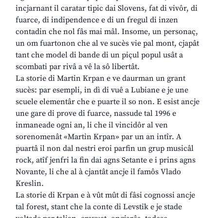
incjarnant il caratar tipic dai Slovens, fat di vivôr, di
fuarce, di indipendence e di un fregul di inzen
contadin che nol fâs mai mâl. Insome, un personaç,
un om fuartonon che al ve sucès vie pal mont, cjapât
tant che model di bande di un piçul popul usât a
scombati par rivâ a vê la sô libertât.
La storie di Martin Krpan e ve daurman un grant
sucès: par esempli, in dì di vuê a Lubiane e je une
scuele elementâr che e puarte il so non. E esist ancje
une gare di prove di fuarce, nassude tal 1996 e
inmaneade ogni an, li che il vincidôr al ven
sorenomenât «Martin Krpan» par un an intîr. A
puartâ il non dal nestri eroi parfin un grup musicâl
rock, atîf jenfri la fin dai agns Setante e i prins agns
Novante, li che al à cjantât ancje il famôs Vlado
Kreslin.
La storie di Krpan e à vût mût di fâsi cognossi ancje
tal forest, stant che la conte di Levstik e je stade