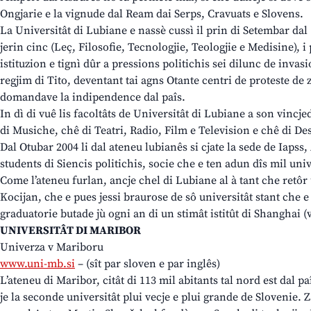
Ongjarie e la vignude dal Ream dai Serps, Cravuats e Slovens.
La Universitât di Lubiane e nassè cussì il prin di Setembar dal 1
jerin cinc (Leç, Filosofie, Tecnologjie, Teologjie e Medisine), i
istituzion e tignì dûr a pressions politichis sei dilunc de invasi
regjim di Tito, deventant tai agns Otante centri de proteste de
domandave la indipendence dal paîs.
In dì di vuê lis facoltâts de Universitât di Lubiane a son vincje
di Musiche, chê di Teatri, Radio, Film e Television e chê di De
Dal Otubar 2004 li dal ateneu lubianês si cjate la sede de Iapss
students di Siencis politichis, socie che e ten adun dîs mil univ
Come l’ateneu furlan, ancje chel di Lubiane al à tant che retôr
Kocijan, che e pues jessi braurose de sô universitât stant che 
graduatorie butade jù ogni an di un stimât istitût di Shanghai
UNIVERSITÂT DI MARIBOR
Univerza v Mariboru
www.uni-mb.si
– (sît par sloven e par inglês)
L’ateneu di Maribor, citât di 113 mil abitants tal nord est dal pa
je la seconde universitât plui vecje e plui grande de Slovenie. Z