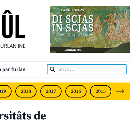
LAN INDIPENDENT • INDEPENDENT FRIULIAN MONTHLY • NE
Cerca:
 par furlan
019
2018
2017
2016
2015
2014
sitâts de