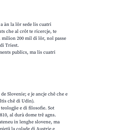
 àn la lôr sede lis cuatri
s che al crôt te ricercje, te
 milion 200 mil di lôr, nol passe
di Triest.
ents publics, ma lis cuatri
 de Slovenie; e je ancje chê che e
ltis chê di Udin).
teologjie e di filosofie. Sot
1810, al durà dome trê agns.
n ateneu in lenghe slovene, ma
ietâ la colade di Austrie e