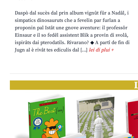
Daspò dal sucès dal prin album vignût fûr a Nadâl, i
simpatics dinosauruts che a fevelin par furlan a
proponin pal Istât une gnove aventure: il professôr
Einsaur e il so fedêl assistent Blik a provin di svolâ,
ispirâts dai pterodatils. Rivarano? ◆ A partî de fin di
Jugn al è rivât tes ediculis dal […]
lei di plui +