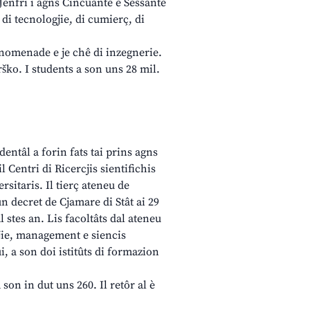
Jenfri i agns Cincuante e Sessante
 di tecnologjie, di cumierç, di
innomenade e je chê di inzegnerie.
rško. I students a son uns 28 mil.
dentâl a forin fats tai prins agns
l Centri di Ricercjis sientifichis
ersitaris. Il tierç ateneu de
n decret de Cjamare di Stât ai 29
l stes an. Lis facoltâts dal ateneu
gjie, management e siencis
, a son doi istitûts di formazion
son in dut uns 260. Il retôr al è