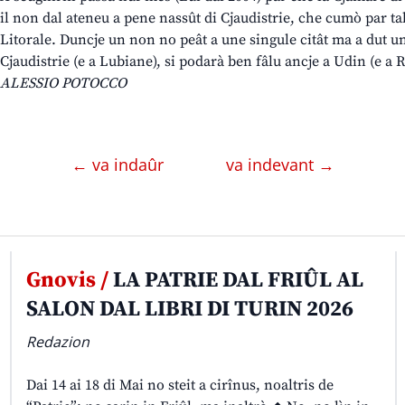
il non dal ateneu a pene nassût di Cjaudistrie, che cumò par ta
Litorale. Duncje un non no peât a une singule citât ma a dut un t
Cjaudistrie (e a Lubiane), si podarà ben fâlu ancje a Udin (e 
ALESSIO POTOCCO
← va indaûr
va indevant →
Gnovis /
LA PATRIE DAL FRIÛL AL
SALON DAL LIBRI DI TURIN 2026
Redazion
Dai 14 ai 18 di Mai no steit a cirînus, noaltris de