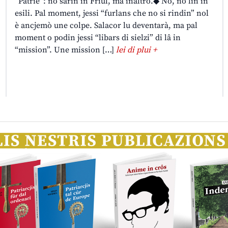
“Patrie”: no sarin in Friûl, ma inaltrò.◆ No, no lìn in
esili. Pal moment, jessi “furlans che no si rindin” nol
è ancjemò une colpe. Salacor lu deventarà, ma pal
moment o podin jessi “libars di sielzi” di lâ in
“mission”. Une mission […]
lei di plui +