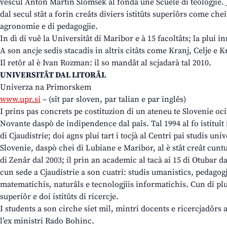
vescul Anton Martin Slomšek al fondà une Scuele di teologjie. 
dal secul stât a forin creâts diviers istitûts superiôrs come chei
agronomie e di pedagogjie.
In dì di vuê la Universitât di Maribor e à 15 facoltâts; la plui 
A son ancje sedis stacadis in altris citâts come Kranj, Celje e K
Il retôr al è Ivan Rozman: il so mandât al scjadarà tal 2010.
UNIVERSITÂT DAL LITORÂL
Univerza na Primorskem
www.upr.si
– (sît par sloven, par talian e par inglês)
I prins pas concrets pe costituzion di un ateneu te Slovenie oci
Novante daspò de indipendence dal paîs. Tal 1994 al fo istituît i
di Cjaudistrie; doi agns plui tart i tocjà al Centri pai studis univ
Slovenie, daspò chei di Lubiane e Maribor, al è stât creât cuntu
di Zenâr dal 2003; il prin an academic al tacà ai 15 di Otubar da
cun sede a Cjaudistrie a son cuatri: studis umanistics, pedago
matematichis, naturâls e tecnologjiis informatichis. Cun di plui
superiôr e doi istitûts di ricercje.
I students a son cirche siet mil, mintri docents e ricercjadôrs a 
l’ex ministri Rado Bohinc.