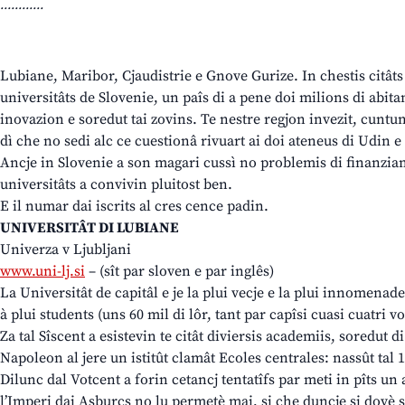
............
Lubiane, Maribor, Cjaudistrie e Gnove Gurize. In chestis citâts a
universitâts de Slovenie, un paîs di a pene doi milions di abitant
inovazion e soredut tai zovins. Te nestre regjon invezit, cuntun
dì che no sedi alc ce cuestionâ rivuart ai doi ateneus di Udin e 
Ancje in Slovenie a son magari cussì no problemis di finanziam
universitâts a convivin pluitost ben.
E il numar dai iscrits al cres cence padin.
UNIVERSITÂT DI LUBIANE
Univerza v Ljubljani
www.uni-lj.si
– (sît par sloven e par inglês)
La Universitât de capitâl e je la plui vecje e la plui innomenade
à plui students (uns 60 mil di lôr, tant par capîsi cuasi cuatri vo
Za tal Sîscent a esistevin te citât diviersis academiis, soredut di 
Napoleon al jere un istitût clamât Ecoles centrales: nassût tal 
Dilunc dal Votcent a forin cetancj tentatîfs par meti in pîts u
l’Imperi dai Asburcs no lu permetè mai, si che duncje si dovè sp