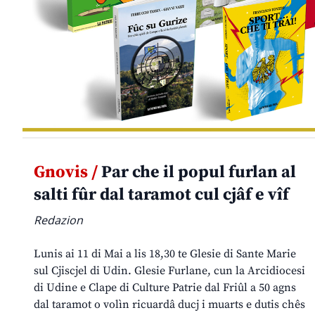
Gnovis /
Par che il popul furlan al
salti fûr dal taramot cul cjâf e vîf
Redazion
Lunis ai 11 di Mai a lis 18,30 te Glesie di Sante Marie
sul Cjiscjel di Udin. Glesie Furlane, cun la Arcidiocesi
di Udine e Clape di Culture Patrie dal Friûl a 50 agns
dal taramot o volìn ricuardâ ducj i muarts e dutis chês