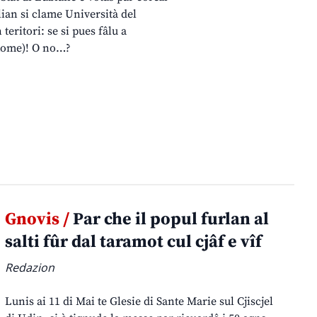
lian si clame Università del
eritori: se si pues fâlu a
a Rome)! O no…?
Gnovis /
Par che il popul furlan al
salti fûr dal taramot cul cjâf e vîf
Redazion
Lunis ai 11 di Mai te Glesie di Sante Marie sul Cjiscjel