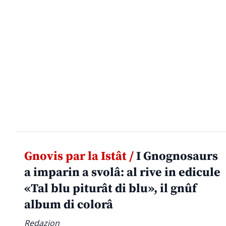
Gnovis par la Istât /
I Gnognosaurs
a imparin a svolâ: al rive in edicule
«Tal blu piturât di blu», il gnûf
album di colorâ
Redazion