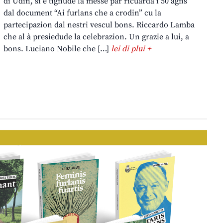
di Udin, si è tignude la messe par ricuardâ i 50 agns
dal document “Ai furlans che a crodin” cu la
partecipazion dal nestri vescul bons. Riccardo Lamba
che al à presiedude la celebrazion. Un grazie a lui, a
bons. Luciano Nobile che […]
lei di plui +