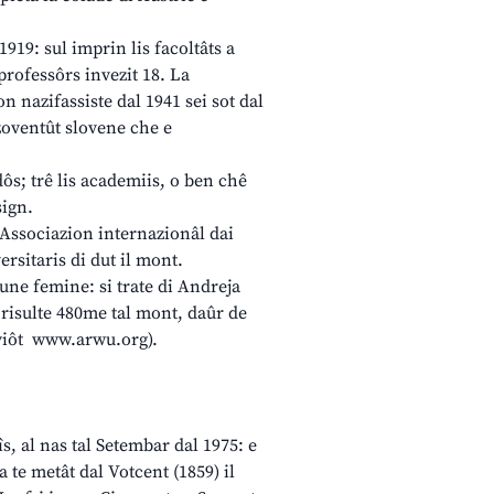
919: sul imprin lis facoltâts a
 professôrs invezit 18. La
on nazifassiste dal 1941 sei sot dal
 zoventût slovene che e
dôs; trê lis academiis, o ben chê
sign.
, Associazion internazionâl dai
ersitaris di dut il mont.
 une femine: si trate di Andreja
e risulte 480me tal mont, daûr de
 (viôt www.arwu.org).
îs, al nas tal Setembar dal 1975: e
a te metât dal Votcent (1859) il