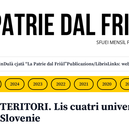
SFUEI MENSÎL FUR
in
Dulà cjatâ “La Patrie dal Friûl”
Publicazions/Libris
Links: web
2024
2023
2022
2021
2020
2
TERITORI. Lis cuatri univer
Slovenie