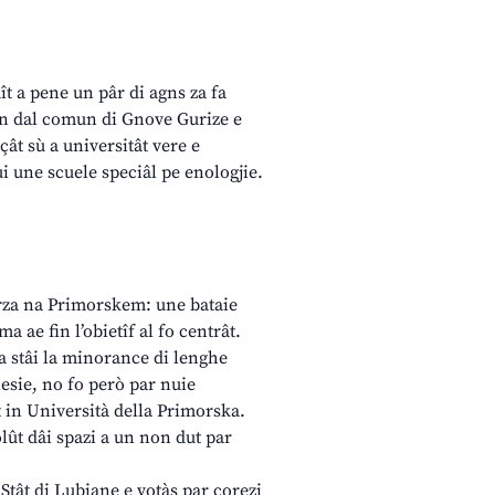
tuît a pene un pâr di agns za fa
man dal comun di Gnove Gurize e
lçât sù a universitât vere e
lui une scuele speciâl pe enologjie.
erza na Primorskem: une bataie
a ae fin l’obietîf al fo centrât.
a stâi la minorance di lenghe
nesie, no fo però par nuie
ât in Università della Primorska.
lût dâi spazi a un non dut par
Stât di Lubiane e votàs par corezi