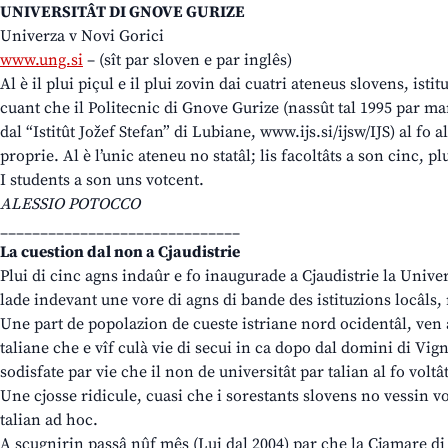
UNIVERSITÂT DI GNOVE GURIZE
Univerza v Novi Gorici
www.ung.si
– (sît par sloven e par inglês)
Al è il plui piçul e il plui zovin dai cuatri ateneus slovens, isti
cuant che il Politecnic di Gnove Gurize (nassût tal 1995 par 
dal “Istitût Jožef Stefan” di Lubiane, www.ijs.si/ijsw/IJS) al fo a
proprie. Al è l’unic ateneu no statâl; lis facoltâts a son cinc, p
I students a son uns votcent.
ALESSIO POTOCCO
______________________________
La cuestion dal non a Cjaudistrie
Plui di cinc agns indaûr e fo inaugurade a Cjaudistrie la Univ
lade indevant une vore di agns di bande des istituzions locâls, m
Une part de popolazion de cueste istriane nord ocidentâl, ven 
taliane che e vîf culà vie di secui in ca dopo dal domini di Vig
sodisfate par vie che il non de universitât par talian al fo volt
Une cjosse ridicule, cuasi che i sorestants slovens no vessin vo
talian ad hoc.
A scugnirin passâ nûf mês (Lui dal 2004) par che la Cjamare di 