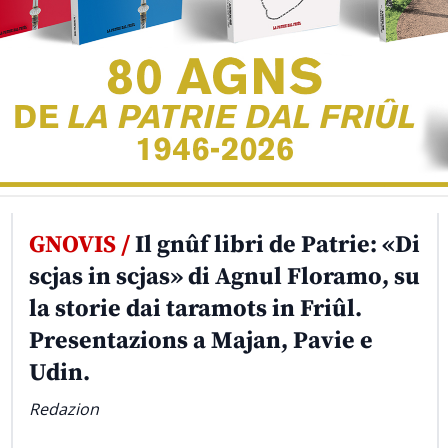
GNOVIS /
Il gnûf libri de Patrie: «Di
scjas in scjas» di Agnul Floramo, su
la storie dai taramots in Friûl.
Presentazions a Majan, Pavie e
Udin.
Redazion