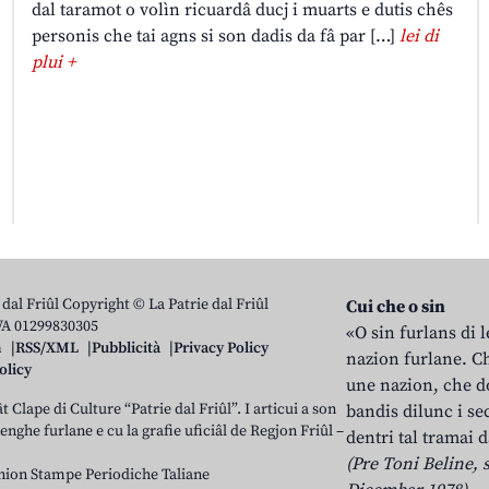
dal taramot o volìn ricuardâ ducj i muarts e dutis chês
personis che tai agns si son dadis da fâ par […]
lei di
plui +
 dal Friûl Copyright © La Patrie dal Friûl
Cui che o sin
IVA 01299830305
«O sin furlans di 
n
RSS/XML
Pubblicità
Privacy Policy
nazion furlane. Ch
olicy
une nazion, che do
t Clape di Culture “Patrie dal Friûl”. I articui a son
bandis dilunc i se
 lenghe furlane e cu la grafie uficiâl de Regjon Friûl –
dentri tal tramai d
(Pre Toni Beline, s
nion Stampe Periodiche Taliane