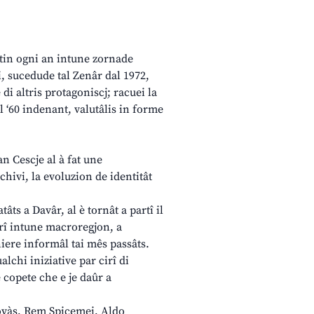
atin ogni an intune zornade
, sucedude tal Zenâr dal 1972,
di altris protagoniscj; racuei la
l ‘60 indenant, valutâlis in forme
an Cescje al à fat une
hivi, la evoluzion de identitât
tâts a Davâr, al è tornât a partî il
erî intune macroregjon, a
iere informâl tai mês passâts.
lchi iniziative par cirî di
 copete che e je daûr a
ovàs, Rem Spicemei, Aldo