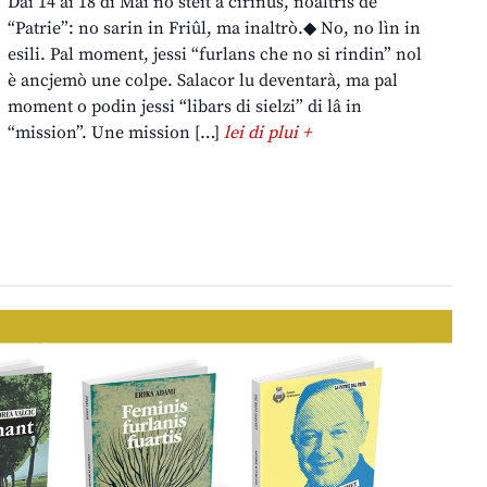
Dai 14 ai 18 di Mai no steit a cirînus, noaltris de
“Patrie”: no sarin in Friûl, ma inaltrò.◆ No, no lìn in
esili. Pal moment, jessi “furlans che no si rindin” nol
è ancjemò une colpe. Salacor lu deventarà, ma pal
moment o podin jessi “libars di sielzi” di lâ in
“mission”. Une mission […]
lei di plui +