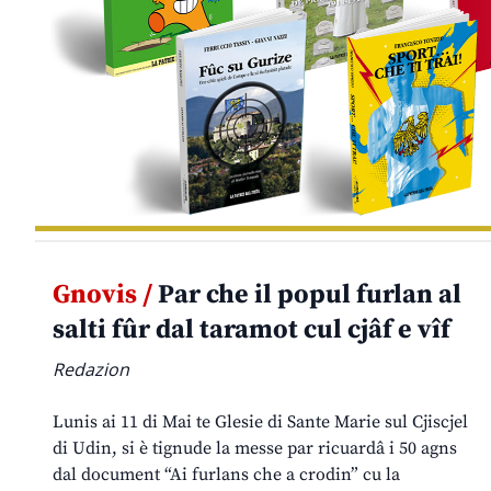
Gnovis /
Par che il popul furlan al
salti fûr dal taramot cul cjâf e vîf
Redazion
Lunis ai 11 di Mai te Glesie di Sante Marie sul Cjiscjel
di Udin, si è tignude la messe par ricuardâ i 50 agns
dal document “Ai furlans che a crodin” cu la