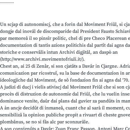
............
Un scjap di autonomiscj, che a forin dal Moviment Friûl, si cj
dongje dal inovâl de discomparide dal President Fausto Schiavi
par memoreâ il so pinsîr politic, chel di pre Checo Placerean e 
documentazion di tantis azions politichis dal partît dai agns da
storiche e conservâlis intun Archivi digjitâl, an daspò an
(http://www.archivi.movimentofriuli.it/).
Chest an, ai 25 di Zenâr, si son cjatâts a Davâr in Cjargne. Adri
comunicazion par ricostruî, su la base de documentazion in arc
ideologjiche dal Moviment, de sô fondazion fin ai agns dal ‘70.
A judizi di ducj i vielis ativiscj dal Moviment Friûl che si son cja
procès di distruzion de autonomie dal Friûl, che lu vuelin ins
dominance venite, daûr dai plans dal guvier za pandûts in man
A àn ancje decidût di inmaneâ, cuant che al sarà il moment, cua
sensibilizâ la opinion publiche propit a rivuart di cheste gnove
plombânus, se no si fâs alc par sconzurâle.
A son convignûts a Davâr: Zuan Franc Passon, Antoni Marc C