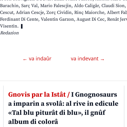
Barachin, Sarç Val, Mario Falescjin, Aldo Caligâr, Claudi Sion,
Cescut, Adrian Cescje, Zorç Cividin, Rinç Maiorche, Albert Fab
Ferdinant Di Cente, Valentin Garzon, August Di Cec, Renât Jer
Visentin. ❚
Redazion
← va indaûr
va indevant →
Gnovis par la Istât /
I Gnognosaurs
a imparin a svolâ: al rive in edicule
«Tal blu piturât di blu», il gnûf
album di colorâ