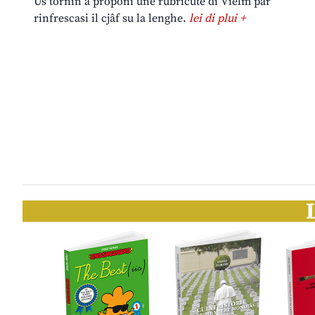
Us tornin a proponi une rubricute di Vielm par
rinfrescasi il cjâf su la lenghe.
lei di plui +