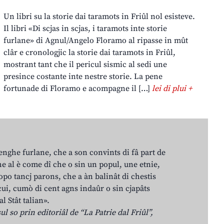
Un libri su la storie dai taramots in Friûl nol esisteve.
Il libri «Di scjas in scjas, i taramots inte storie
furlane» di Agnul/Angelo Floramo al ripasse in mût
clâr e cronologjic la storie dai taramots in Friûl,
mostrant tant che il pericul sismic al sedi une
presince costante inte nestre storie. La pene
fortunade di Floramo e acompagne il […]
lei di plui +
lenghe furlane, che a son convints di fâ part de
e al è come dî che o sin un popul, une etnie,
po tancj parons, che a àn balinât di chestis
cui, cumò di cent agns indaûr o sin cjapâts
al Stât talian».
ul so prin editoriâl de “La Patrie dal Friûl”,