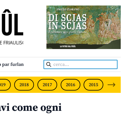
FRIAULISCHE MONATSZEITUNG • MENSILE FRIULANO INDIP
Cerca:
 par furlan
019
2018
2017
2016
2015
2014
avi come ogni