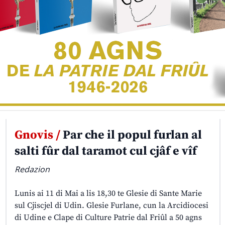
Gnovis /
Par che il popul furlan al
salti fûr dal taramot cul cjâf e vîf
Redazion
Lunis ai 11 di Mai a lis 18,30 te Glesie di Sante Marie
sul Cjiscjel di Udin. Glesie Furlane, cun la Arcidiocesi
di Udine e Clape di Culture Patrie dal Friûl a 50 agns