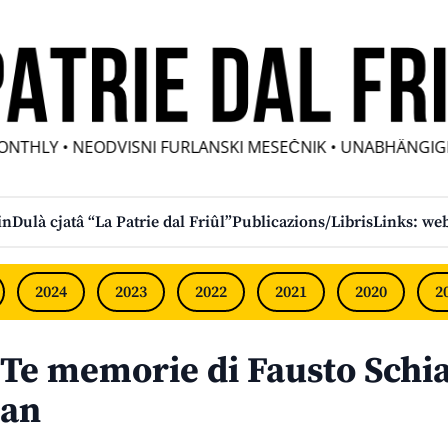
NTHLY • NEODVISNI FURLANSKI MESEČNIK • UNABHÄNGIGE 
in
Dulà cjatâ “La Patrie dal Friûl”
Publicazions/Libris
Links: web
2024
2023
2022
2021
2020
2
Te memorie di Fausto Schi
an