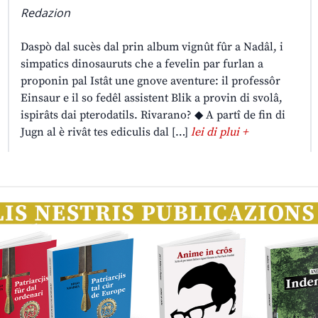
Redazion
Daspò dal sucès dal prin album vignût fûr a Nadâl, i
simpatics dinosauruts che a fevelin par furlan a
proponin pal Istât une gnove aventure: il professôr
Einsaur e il so fedêl assistent Blik a provin di svolâ,
ispirâts dai pterodatils. Rivarano? ◆ A partî de fin di
Jugn al è rivât tes ediculis dal […]
lei di plui +