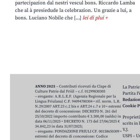
partecipazion dal nestri vescul bons. Riccardo Lamba
che al à presiedude la celebrazion. Un grazie a lui, a
bons. Luciano Nobile che […]
lei di plui +
ANNO 2025
– Contributi ricevuti da Clape di
La Patrie
Culture Patrie dal Friûl – c.f. 01299830305
Partita 
– erogante: A.R.L.E.F. (Agenzia Regionale per la
Redazio
Lingua Friulana) C.F. 94094780304 • rif. norm. L.R.
Cookie P
N.29/2007 ART.23 c.2 bis e ART.24 c.7 e 10 • estremi
del decreto di concessione: DECRETO N. 261 del
25/10/2022 importo contributo € 3.500,00 (saldo) in
Proprietâ
data 06/11/2025 • DECRETO N. 173 del 27/06/2025 €
scrits in
34.842,23 in data 31/07/2025;
V.J.
– erogante: FONDAZIONE FRIULI CF. 00158650309 •
USPI – U
estremi del decreto di concessione: Codice