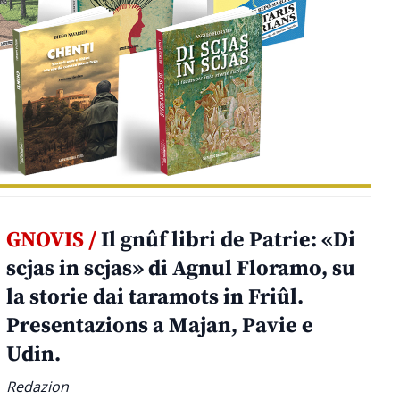
GNOVIS /
Il gnûf libri de Patrie: «Di
scjas in scjas» di Agnul Floramo, su
la storie dai taramots in Friûl.
Presentazions a Majan, Pavie e
Udin.
Redazion