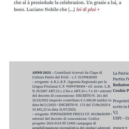
che al à presiedude la celebrazion. Un grazie a lui, a
bons. Luciano Nobile che […]
lei di plui +
ANNO 2025
– Contributi ricevuti da Clape di
La Patrie
Culture Patrie dal Friûl – c.f. 01299830305
Partita 
– erogante: A.R.L.E.F. (Agenzia Regionale per la
Redazio
Lingua Friulana) C.F. 94094780304 • rif. norm. L.R.
Cookie P
N.29/2007 ART.23 c.2 bis e ART.24 c.7 e 10 • estremi
del decreto di concessione: DECRETO N. 261 del
25/10/2022 importo contributo € 3.500,00 (saldo) in
Proprietâ
data 06/11/2025 • DECRETO N. 173 del 27/06/2025 €
scrits in
34.842,23 in data 31/07/2025;
V.J.
– erogante: FONDAZIONE FRIULI CF. 00158650309 •
USPI – U
estremi del decreto di concessione: Codice
progetto 2024-0124 ID 23405 campagna di
sensibilizzazione giornalistica dei sindaci aderenti
ENSOUL 