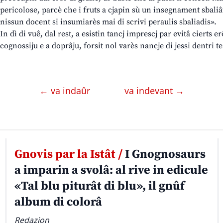
pericolose, parcè che i fruts a cjapin sù un insegnament sbaliâ
nissun docent si insumiarès mai di scrivi peraulis sbaliadis».
In dì di vuê, dal rest, a esistin tancj imprescj par evitâ cierts 
cognossiju e a doprâju, forsit nol varès nancje di jessi dentri te
← va indaûr
va indevant →
Gnovis par la Istât /
I Gnognosaurs
a imparin a svolâ: al rive in edicule
«Tal blu piturât di blu», il gnûf
album di colorâ
Redazion