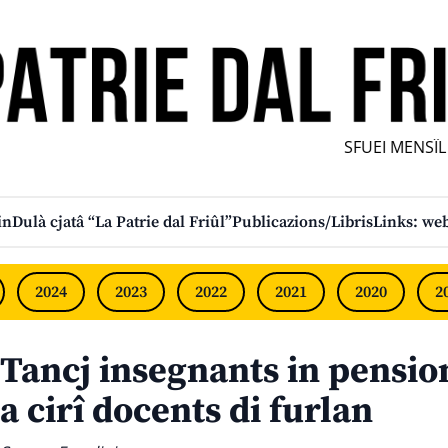
SFUEI MENSÎL F
in
Dulà cjatâ “La Patrie dal Friûl”
Publicazions/Libris
Links: web
2024
2023
2022
2021
2020
2
Tancj insegnants in pension:
a cirî docents di furlan