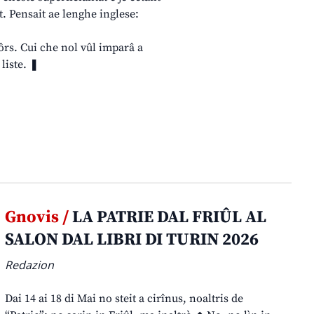
t. Pensait ae lenghe inglese:
erôrs. Cui che nol vûl imparâ a
 liste. ❚
Gnovis /
LA PATRIE DAL FRIÛL AL
SALON DAL LIBRI DI TURIN 2026
Redazion
Dai 14 ai 18 di Mai no steit a cirînus, noaltris de