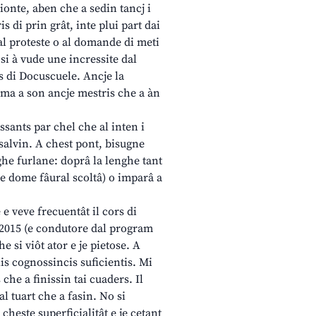
prionte, aben che a sedin tancj i
 di prin grât, inte plui part dai
al proteste o al domande di meti
 si à vude une incressite dal
is di Docuscuele. Ancje la
 ma a son ancje mestris che a àn
ssants par chel che al inten i
 salvin. A chest pont, bisugne
ghe furlane: doprâ la lenghe tant
je dome fâural scoltâ) o imparâ a
e veve frecuentât il cors di
l 2015 (e condutore dal program
e si viôt ator e je pietose. A
is cognossincis suficientis. Mi
s che a finissin tai cuaders. Il
l tuart che a fasin. No si
cheste superficialitât e je cetant