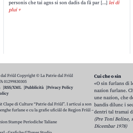
personis che tai agns si son dadis da fâ par […]
lei di
plui +
 dal Friûl Copyright © La Patrie dal Friûl
Cui che o sin
IVA 01299830305
«O sin furlans di 
n
RSS/XML
Pubblicità
Privacy Policy
nazion furlane. Ch
olicy
une nazion, che do
t Clape di Culture “Patrie dal Friûl”. I articui a son
bandis dilunc i se
 lenghe furlane e cu la grafie uficiâl de Regjon Friûl –
dentri tal tramai d
(Pre Toni Beline, s
nion Stampe Periodiche Taliane
Dicembar 1978)
srl
-
Grafiche GTower Studio