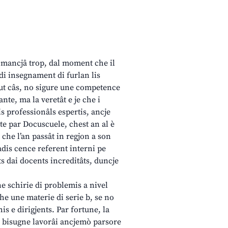
di mancjâ trop, dal moment che il
s di insegnament di furlan lis
dut câs, no sigure une competence
nte, ma la veretât e je che i
ris professionâls espertis, ancje
te par Docuscuele, chest an al è
 che l’an passât in regjon a son
tadis cence referent interni pe
ats dai docents increditâts, duncje
e schirie di problemis a nivel
ghe une materie di serie b, se no
is e dirigjents. Par fortune, la
a bisugne lavorâi ancjemò parsore