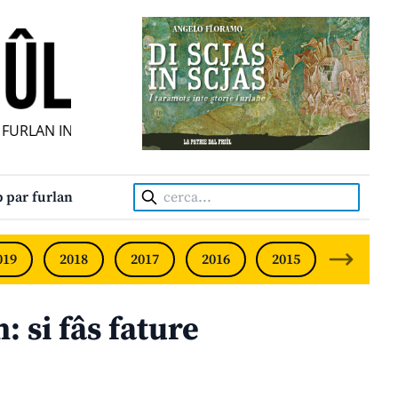
URLAN INDIPENDENT • INDEPENDENT FRIULIAN MONTHLY • 
Cerca:
 par furlan
019
2018
2017
2016
2015
2014
 si fâs fature