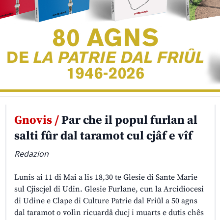
Gnovis /
Par che il popul furlan al
salti fûr dal taramot cul cjâf e vîf
Redazion
Lunis ai 11 di Mai a lis 18,30 te Glesie di Sante Marie
sul Cjiscjel di Udin. Glesie Furlane, cun la Arcidiocesi
di Udine e Clape di Culture Patrie dal Friûl a 50 agns
dal taramot o volìn ricuardâ ducj i muarts e dutis chês