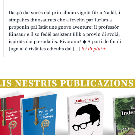
Daspò dal sucès dal prin album vignût fûr a Nadâl, i
simpatics dinosauruts che a fevelin par furlan a
proponin pal Istât une gnove aventure: il professôr
Einsaur e il so fedêl assistent Blik a provin di svolâ,
ispirâts dai pterodatils. Rivarano? ◆ A partî de fin di
Jugn al è rivât tes ediculis dal […]
lei di plui +