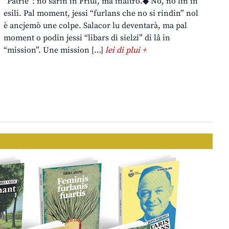
“Patrie”: no sarin in Friûl, ma inaltrò.◆ No, no lìn in
esili. Pal moment, jessi “furlans che no si rindin” nol
è ancjemò une colpe. Salacor lu deventarà, ma pal
moment o podin jessi “libars di sielzi” di lâ in
“mission”. Une mission […]
lei di plui +