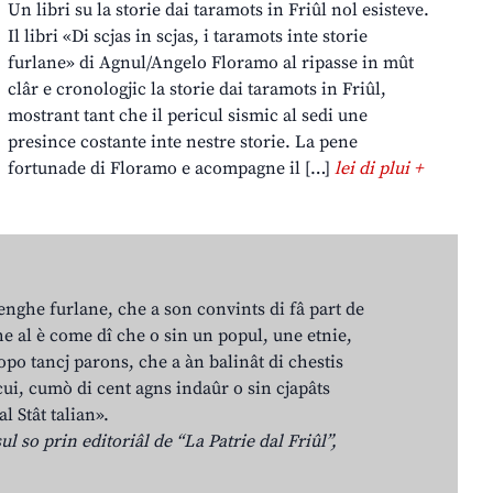
Un libri su la storie dai taramots in Friûl nol esisteve.
Il libri «Di scjas in scjas, i taramots inte storie
furlane» di Agnul/Angelo Floramo al ripasse in mût
clâr e cronologjic la storie dai taramots in Friûl,
mostrant tant che il pericul sismic al sedi une
presince costante inte nestre storie. La pene
fortunade di Floramo e acompagne il […]
lei di plui +
lenghe furlane, che a son convints di fâ part de
e al è come dî che o sin un popul, une etnie,
po tancj parons, che a àn balinât di chestis
cui, cumò di cent agns indaûr o sin cjapâts
al Stât talian».
ul so prin editoriâl de “La Patrie dal Friûl”,