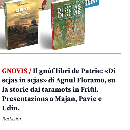
GNOVIS /
Il gnûf libri de Patrie: «Di
scjas in scjas» di Agnul Floramo, su
la storie dai taramots in Friûl.
Presentazions a Majan, Pavie e
Udin.
Redazion