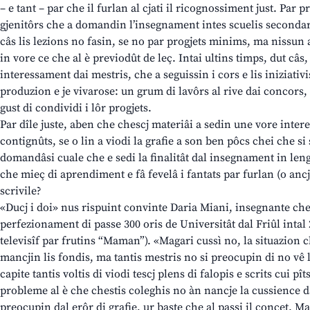
– e tant – par che il furlan al cjati il ricognossiment just. Par 
gjenitôrs che a domandin l’insegnament intes scuelis secondaris
câs lis lezions no fasin, se no par progjets minims, ma nissun 
in vore ce che al è previodût de leç. Intai ultins timps, dut câs,
interessament dai mestris, che a seguissin i cors e lis iniziativ
produzion e je vivarose: un grum di lavôrs al rive dai concors,
gust di condividi i lôr progjets.
Par dîle juste, aben che chescj materiâi a sedin une vore intere
contignûts, se o lin a viodi la grafie a son ben pôcs chei che si
domandâsi cuale che e sedi la finalitât dal insegnament in len
che mieç di aprendiment e fâ fevelâ i fantats par furlan (o anc
scrivile?
«Ducj i doi» nus rispuint convinte Daria Miani, insegnante che 
perfezionament di passe 300 oris de Universitât dal Friûl inta
televisîf par frutins “Maman”). «Magari cussì no, la situazion ch
mancjin lis fondis, ma tantis mestris no si preocupin di no vê l
capite tantis voltis di viodi tescj plens di falopis e scrits cui pît
probleme al è che chestis coleghis no àn nancje la cussience da
preocupin dal erôr di grafie, ur baste che al passi il concet. Ma 