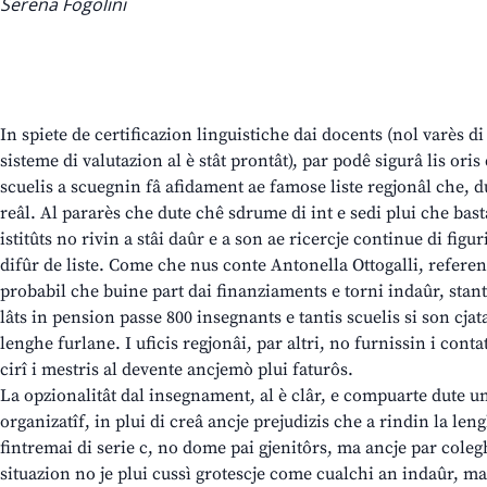
Serena Fogolini
In spiete de certificazion linguistiche dai docents (nol varès 
sisteme di valutazion al è stât prontât), par podê sigurâ lis ori
scuelis a scuegnin fâ afidament ae famose liste regjonâl che, 
reâl. Al pararès che dute chê sdrume di int e sedi plui che basta
istitûts no rivin a stâi daûr e a son ae ricercje continue di figu
difûr de liste. Come che nus conte Antonella Ottogalli, referen
probabil che buine part dai finanziaments e torni indaûr, stant
lâts in pension passe 800 insegnants e tantis scuelis si son cja
lenghe furlane. I uficis regjonâi, par altri, no furnissin i cont
cirî i mestris al devente ancjemò plui faturôs.
La opzionalitât dal insegnament, al è clâr, e compuarte dute un
organizatîf, in plui di creâ ancje prejudizis che a rindin la len
fintremai di serie c, no dome pai gjenitôrs, ma ancje par colegh
situazion no je plui cussì grotescje come cualchi an indaûr, m