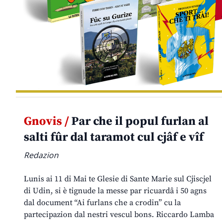
Gnovis /
Par che il popul furlan al
salti fûr dal taramot cul cjâf e vîf
Redazion
Lunis ai 11 di Mai te Glesie di Sante Marie sul Cjiscjel
di Udin, si è tignude la messe par ricuardâ i 50 agns
dal document “Ai furlans che a crodin” cu la
partecipazion dal nestri vescul bons. Riccardo Lamba