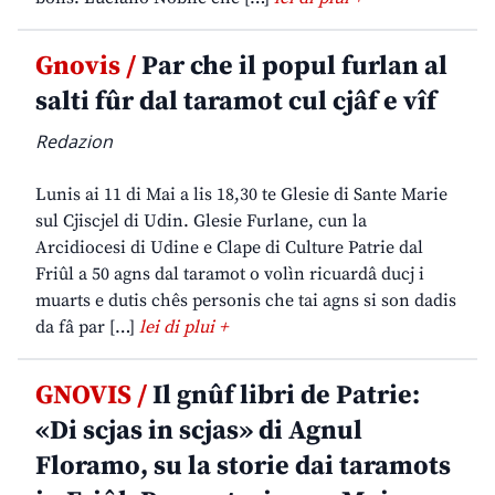
Gnovis /
Par che il popul furlan al
salti fûr dal taramot cul cjâf e vîf
Redazion
Lunis ai 11 di Mai a lis 18,30 te Glesie di Sante Marie
sul Cjiscjel di Udin. Glesie Furlane, cun la
Arcidiocesi di Udine e Clape di Culture Patrie dal
Friûl a 50 agns dal taramot o volìn ricuardâ ducj i
muarts e dutis chês personis che tai agns si son dadis
da fâ par […]
lei di plui +
GNOVIS /
Il gnûf libri de Patrie:
«Di scjas in scjas» di Agnul
Floramo, su la storie dai taramots