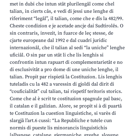
met in dubi che intun stât plurilengâl come chel
talian, in cierts câs, e vedi di jessi une lenghe di
riferiment “legâl”, il talian, come che e dîs la 482/99.
Cheste condizion e je acetade ancje dai Sudtirolês. O
sin contraris, invezit, in fuarce de leç stesse, de
cjarte europeane dal 1992 e dal cuadri juridic
internazionâl, che il talian al sedi “la uniche” lenghe
uficiâl. O sin par un stât li che lis lenghis si
confrontin intun rapuart di complementarietât e no
di esclusivitât a pro dome di une uniche lenghe, il
talian. Propit par rispietâ la Costituzion. Lis lenghis
tuteladis cu la 482 a varessin di gjoldi dal dirit di
“couficialitât” cul talian, tai rispetîf teritoris storics.
Come che al è scrit te costituzion spagnule pal basc,
il catalan e il galizian. Alore, se propit si à di puartâ
te Costituzion la cuestion linguistiche, si varès di
slargjâ l’art.6 cussì: “La Republiche e tutele cun
normis di pueste lis minorancis linguistichis
[albanese, catalane, gjermaniche, greghe, slovene,