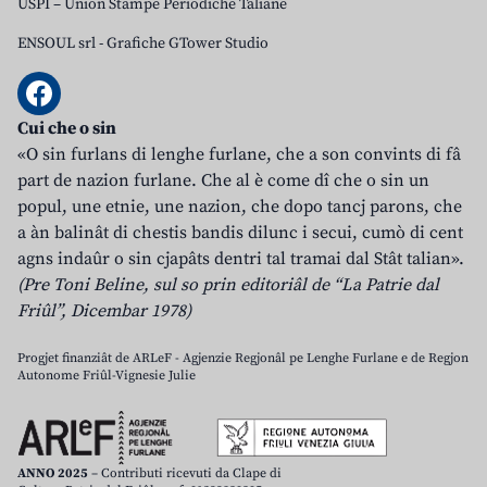
USPI – Union Stampe Periodiche Taliane
ENSOUL srl
-
Grafiche GTower Studio
Cui che o sin
«O sin furlans di lenghe furlane, che a son convints di fâ
part de nazion furlane. Che al è come dî che o sin un
popul, une etnie, une nazion, che dopo tancj parons, che
a àn balinât di chestis bandis dilunc i secui, cumò di cent
agns indaûr o sin cjapâts dentri tal tramai dal Stât talian».
(Pre Toni Beline, sul so prin editoriâl de “La Patrie dal
Friûl”, Dicembar 1978)
Progjet finanziât de ARLeF - Agjenzie Regjonâl pe Lenghe Furlane e de Regjon
Autonome Friûl-Vignesie Julie
ANNO 2025
– Contributi ricevuti da Clape di