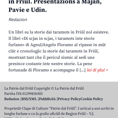
in Friûl. Presentazions a Majan,
Pavie e Udin.
Redazion
Un libri su la storie dai taramots in Friûl nol esisteve.
Il libri «Di scjas in scjas, i taramots inte storie
furlane» di Agnul/Angelo Floramo al ripasse in mût
clâr e cronologjic la storie dai taramots in Friûl,
mostrant tant che il pericul sismic al sedi une
presince costante inte nestre storie. La pene
fortunade di Floramo e acompagne il […]
lei di plui +
La Patrie dal Friûl Copyright © La Patrie dal Friûl
Partita IVA 01299830305
Redazion
RSS/XML
Pubblicità
Privacy Policy
Cookie Policy
Proprietât Clape di Culture “Patrie dal Friûl”. I articui a son scrits in
lenghe furlane e cu la grafie uficiâl de Regjon Friûl – V.J.