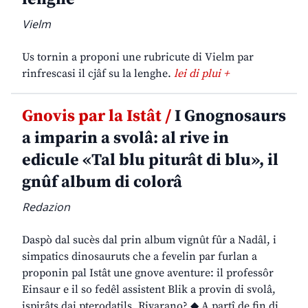
Vielm
Us tornin a proponi une rubricute di Vielm par
rinfrescasi il cjâf su la lenghe.
lei di plui +
Gnovis par la Istât /
I Gnognosaurs
a imparin a svolâ: al rive in
edicule «Tal blu piturât di blu», il
gnûf album di colorâ
Redazion
Daspò dal sucès dal prin album vignût fûr a Nadâl, i
simpatics dinosauruts che a fevelin par furlan a
proponin pal Istât une gnove aventure: il professôr
Einsaur e il so fedêl assistent Blik a provin di svolâ,
ispirâts dai pterodatils. Rivarano? ◆ A partî de fin di