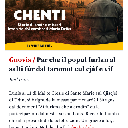
Gnovis /
Par che il popul furlan al
salti fûr dal taramot cul cjâf e vîf
Redazion
Lunis ai 11 di Mai te Glesie di Sante Marie sul Cjiscjel
di Udin, si è tignude la messe par ricuardâ i 50 agns
dal document “Ai furlans che a crodin” cu la
partecipazion dal nestri vescul bons. Riccardo Lamba
che al à presiedude la celebrazion. Un grazie a lui, a
bons. Luciano Nobile che […]
lei di plui +