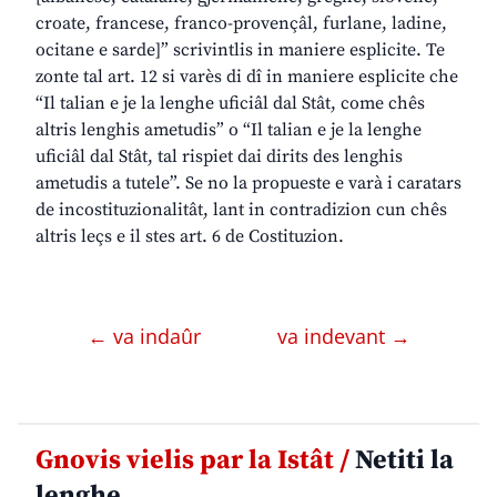
croate, francese, franco-provençâl, furlane, ladine,
ocitane e sarde]” scrivintlis in maniere esplicite. Te
zonte tal art. 12 si varès di dî in maniere esplicite che
“Il talian e je la lenghe uficiâl dal Stât, come chês
altris lenghis ametudis” o “Il talian e je la lenghe
uficiâl dal Stât, tal rispiet dai dirits des lenghis
ametudis a tutele”. Se no la propueste e varà i caratars
de incostituzionalitât, lant in contradizion cun chês
altris leçs e il stes art. 6 de Costituzion.
← va indaûr
va indevant →
Gnovis vielis par la Istât /
Netiti la
lenghe