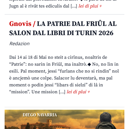
Jugn al è rivât tes ediculis dal […]
lei di plui +
Gnovis /
LA PATRIE DAL FRIÛL AL
SALON DAL LIBRI DI TURIN 2026
Redazion
Dai 14 ai 18 di Mai no steit a cirînus, noaltris de
“Patrie”: no sarin in Friûl, ma inaltrò.◆ No, no lìn in
esili. Pal moment, jessi “furlans che no si rindin” nol
è ancjemò une colpe. Salacor lu deventarà, ma pal
moment o podin jessi “libars di sielzi” di lâ in
“mission”. Une mission […]
lei di plui +