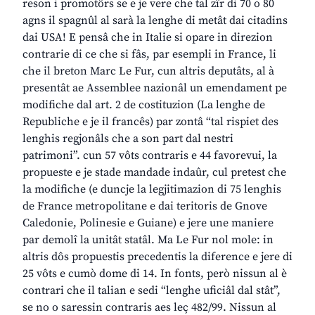
reson i promotôrs se e je vere che tal zîr di 70 o 80
agns il spagnûl al sarà la lenghe di metât dai citadins
dai USA! E pensâ che in Italie si opare in direzion
contrarie di ce che si fâs, par esempli in France, li
che il breton Marc Le Fur, cun altris deputâts, al à
presentât ae Assemblee nazionâl un emendament pe
modifiche dal art. 2 de costituzion (La lenghe de
Republiche e je il francês) par zontâ “tal rispiet des
lenghis regjonâls che a son part dal nestri
patrimoni”. cun 57 vôts contraris e 44 favorevui, la
propueste e je stade mandade indaûr, cul pretest che
la modifiche (e duncje la legjitimazion di 75 lenghis
de France metropolitane e dai teritoris de Gnove
Caledonie, Polinesie e Guiane) e jere une maniere
par demolî la unitât statâl. Ma Le Fur nol mole: in
altris dôs propuestis precedentis la diference e jere di
25 vôts e cumò dome di 14. In fonts, però nissun al è
contrari che il talian e sedi “lenghe uficiâl dal stât”,
se no o saressin contraris aes leç 482/99. Nissun al