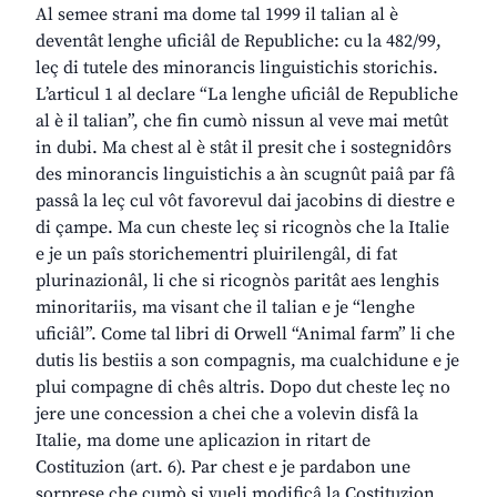
Al semee strani ma dome tal 1999 il talian al è
deventât lenghe uficiâl de Republiche: cu la 482/99,
leç di tutele des minorancis linguistichis storichis.
L’articul 1 al declare “La lenghe uficiâl de Republiche
al è il talian”, che fin cumò nissun al veve mai metût
in dubi. Ma chest al è stât il presit che i sostegnidôrs
des minorancis linguistichis a àn scugnût paiâ par fâ
passâ la leç cul vôt favorevul dai jacobins di diestre e
di çampe. Ma cun cheste leç si ricognòs che la Italie
e je un paîs storichementri pluirilengâl, di fat
plurinazionâl, li che si ricognòs paritât aes lenghis
minoritariis, ma visant che il talian e je “lenghe
uficiâl”. Come tal libri di Orwell “Animal farm” li che
dutis lis bestiis a son compagnis, ma cualchidune e je
plui compagne di chês altris. Dopo dut cheste leç no
jere une concession a chei che a volevin disfâ la
Italie, ma dome une aplicazion in ritart de
Costituzion (art. 6). Par chest e je pardabon une
sorprese che cumò si vueli modificâ la Costituzion