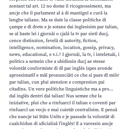
zontant tal art. 12 no dome il ricognossiment, ma
ancje che il parlament al à di mantignî e curâ la
lenghe taliane. Ma se dute la classe politiche di
çampe e di drete e je sotane dai inglesisim par talian,
se al baste lei i gjornâi o cjalâ la tv par sintî ducj,
cence distinzion, fevelâ di autority, fiction,
intelligence, nomination, location, gossip, privacy,
news, educational, e v.i.? I gjornâi, la tv, i inteletuâi, i
politics a semein che a ubidissin ducj ae stesse
volontât conformiste di dî par inglês (spes avonde
aprossimatîf e mâl pronunciât) ce che si pues dî miôr
par talian, cun plui atenzion e compresion pai
citadins. Un vere politiche linguistiche ma a pro…
dal inglês dentri dal talian! Nus semee che la
iniziative, plui che a rinfuarcî il talian e coventi par
rinfuarcî un vecjo e mai cuietât centralisim. E pensâ
che nancje tai Stâts Unîts e je passade la volontât di
cualchidun di uficializâ l’inglês! E a varessin ancje