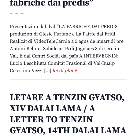
fabriche dai predis”
............
Presentazion dal dvd “LA FABRICHE DAI PREDIS”
produzion di Glesie Furlane e La Patrie dal Friûl.
Realizât di VideoTeleCarnia a 5 agns de muart di pre
Antoni Beline. Sabide ai 16 di Jugn aes 8 di sere in
Val, li dal Centri Sociâl dal paîs A INTERVEGNIN:
Lucio Leschiutta Comitât Frazionâl di Val-Rualp
Celestino Vezzi […]
lei di plui +
LETARE A TENZIN GYATSO,
XIV DALAI LAMA / A
LETTER TO TENZIN
GYATSO, 14TH DALAI LAMA