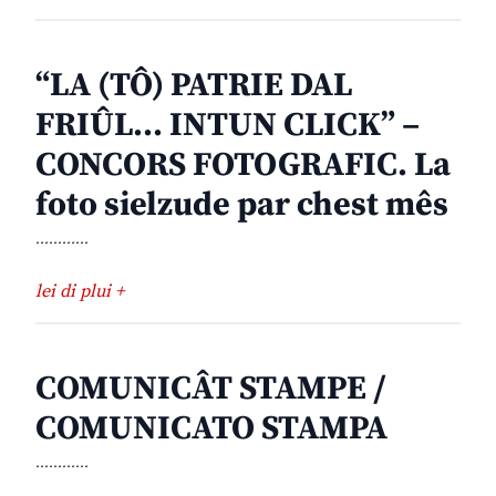
“LA (TÔ) PATRIE DAL
FRIÛL… INTUN CLICK” –
CONCORS FOTOGRAFIC. La
foto sielzude par chest mês
............
lei di plui +
COMUNICÂT STAMPE /
COMUNICATO STAMPA
............