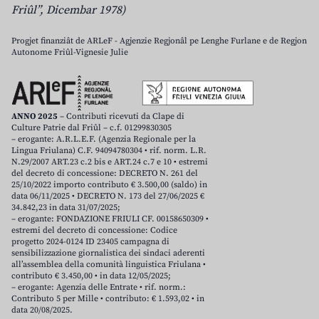
Friûl”, Dicembar 1978)
Progjet finanziât de ARLeF - Agjenzie Regjonâl pe Lenghe Furlane e de Regjon
Autonome Friûl-Vignesie Julie
ANNO 2025
– Contributi ricevuti da Clape di
Culture Patrie dal Friûl – c.f. 01299830305
– erogante: A.R.L.E.F. (Agenzia Regionale per la
Lingua Friulana) C.F. 94094780304 • rif. norm. L.R.
N.29/2007 ART.23 c.2 bis e ART.24 c.7 e 10 • estremi
del decreto di concessione: DECRETO N. 261 del
25/10/2022 importo contributo € 3.500,00 (saldo) in
data 06/11/2025 • DECRETO N. 173 del 27/06/2025 €
34.842,23 in data 31/07/2025;
– erogante: FONDAZIONE FRIULI CF. 00158650309 •
estremi del decreto di concessione: Codice
progetto 2024-0124 ID 23405 campagna di
sensibilizzazione giornalistica dei sindaci aderenti
all’assemblea della comunità linguistica Friulana •
contributo € 3.450,00 • in data 12/05/2025;
– erogante: Agenzia delle Entrate • rif. norm.:
Contributo 5 per Mille • contributo: € 1.593,02 • in
data 20/08/2025.