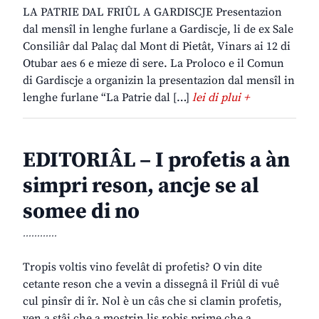
LA PATRIE DAL FRIÛL A GARDISCJE Presentazion
dal mensîl in lenghe furlane a Gardiscje, li de ex Sale
Consiliâr dal Palaç dal Mont di Pietât, Vinars ai 12 di
Otubar aes 6 e mieze di sere. La Proloco e il Comun
di Gardiscje a organizin la presentazion dal mensîl in
lenghe furlane “La Patrie dal […]
lei di plui +
EDITORIÂL – I profetis a àn
simpri reson, ancje se al
somee di no
............
Tropis voltis vino fevelât di profetis? O vin dite
cetante reson che a vevin a dissegnâ il Friûl di vuê
cul pinsîr di îr. Nol è un câs che si clamin profetis,
ven a stâi che a mostrin lis robis prime che a