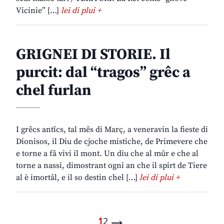
Vicinie” […]
lei di plui +
GRIGNEI DI STORIE. Il
purcit: dal “tragos” grêc a
chel furlan
............
I grêcs antîcs, tal mês di Març, a veneravin la fieste di
Dionisos, il Diu de cjoche mistiche, de Primevere che
e torne a fâ vivi il mont. Un diu che al mûr e che al
torne a nassi, dimostrant ogni an che il spirt de Tiere
al è imortâl, e il so destin chel […]
lei di plui +
→
1
2