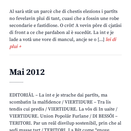
Al sarà stât un parcè che di chestis elezions i partîts
no fevelavin plui di tant, cuasi che a fossin une robe
secondarie e fastidiose. O crôt! A vevin pôre di cjatâsi
di front a ce che pardabon al è sucedût. La int e je
lade a votâ une vore di mancul, ancje se o […]
lei di
plui +
Mai 2012
............
EDITORIÂL – La int e je strache dai partîts, ma
scombatìn la malfidence / VIERTIDURE – Tra lis
tendis cui predis / VIERTIDURE. La vôs di In uaite /
VIERTIDURE. Union Popolâr Furlane / DI BESSÔI –
TERITORI. Par un reâl disvilup sostenibil, prin che al
sedi masse tart / TERITORI. La Rêt come “gnove