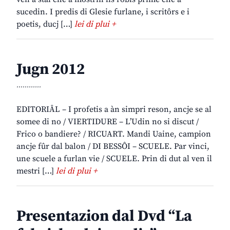
sucedin. I predis di Glesie furlane, i scritôrs e i
poetis, ducj […]
lei di plui +
Jugn 2012
............
EDITORIÂL – I profetis a àn simpri reson, ancje se al
somee di no / VIERTIDURE – L’Udin no si discut /
Frico o bandiere? / RICUART. Mandi Uaine, campion
ancje fûr dal balon / DI BESSÔI – SCUELE. Par vinci,
une scuele a furlan vie / SCUELE. Prin di dut al ven il
mestri […]
lei di plui +
Presentazion dal Dvd “La