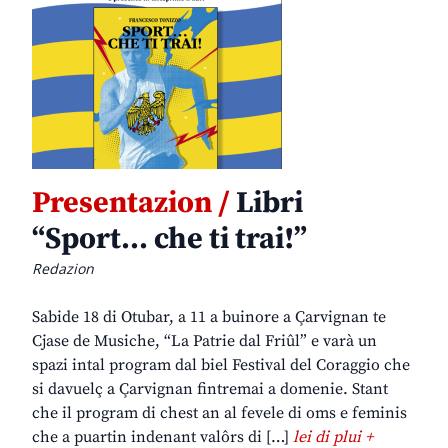
Presentazion /
Libri
“Sport… che ti trai!”
Redazion
Sabide 18 di Otubar, a 11 a buinore a Çarvignan te
Cjase de Musiche, “La Patrie dal Friûl” e varà un
spazi intal program dal biel Festival del Coraggio che
si davuelç a Çarvignan fintremai a domenie. Stant
che il program di chest an al fevele di oms e feminis
che a puartin indenant valôrs di […]
lei di plui +