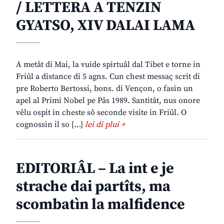
/ LETTERA A TENZIN
GYATSO, XIV DALAI LAMA
............
A metât di Mai, la vuide spirtuâl dal Tibet e torne in
Friûl a distance di 5 agns. Cun chest messaç scrit di
pre Roberto Bertossi, bons. di Vençon, o fasìn un
apel al Primi Nobel pe Pâs 1989. Santitât, nus onore
vêlu ospit in cheste sô seconde visite in Friûl. O
cognossìn il so […]
lei di plui +
EDITORIÂL – La int e je
strache dai partîts, ma
scombatìn la malfidence
............