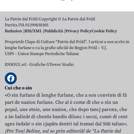
La Patrie dal Friûl Copyright © La Patrie dal Friûl
Partita IVA 01299830305
Redazion
RSS/XML
Pubblicità
Privacy Policy
Cookie Policy
Proprietât Clape di Culture “Patrie dal Friûl”. I articui a son scrits in
lenghe furlane e cu la grafie uficiâl de Regjon Friûl – V.J.
USPI – Union Stampe Periodiche Taliane
ENSOUL srl
-
Grafiche GTower Studio
Cui che o sin
«O sin furlans di lenghe furlane, che a son convints di fâ
part de nazion furlane. Che al è come dî che o sin un
popul, une etnie, une nazion, che dopo tancj parons, che
a àn balinât di chestis bandis dilunc i secui, cumò di cent
agns indaûr o sin cjapâts dentri tal tramai dal Stât talian».
(Pre Toni Beline, sul so prin editoriâl de “La Patrie dal