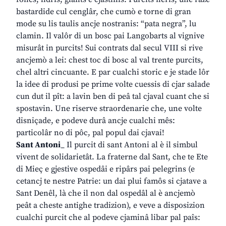
bastardide cul cenglâr, che cumò e torne di gran
mode su lis taulis ancje nostranis: “pata negra”, lu
clamin. Il valôr di un bosc pai Langobarts al vignive
misurât in purcits! Sui contrats dal secul VIII si rive
ancjemò a lei: chest toc di bosc al val trente purcits,
chel altri cincuante. E par cualchi storic e je stade lôr
la idee di produsi pe prime volte cuessis di cjar salade
cun dut il pît: a lavin ben di peâ tal cjaval cuant che si
spostavin. Une riserve straordenarie che, une volte
disniçade, e podeve durâ ancje cualchi mês:
particolâr no di pôc, pal popul dai cjavai!
Sant Antoni
_ Il purcit di sant Antoni al è il simbul
vivent de solidarietât. La fraterne dal Sant, che te Ete
di Mieç e gjestive ospedâi e ripârs pai pelegrins (e
cetancj te nestre Patrie: un dai plui famôs si cjatave a
Sant Denêl, là che il non dal ospedâl al è ancjemò
peât a cheste antighe tradizion), e veve a disposizion
cualchi purcit che al podeve cjaminâ libar pal paîs: