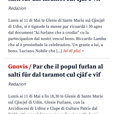
Redazion
Lunis ai 11 di Mai te Glesie di Sante Marie sul Cjiscjel
di Udin, si è tignude la messe par ricuardâ i 50 agns
dal document “Ai furlans che a crodin” cu la
partecipazion dal nestri vescul bons. Riccardo Lamba
che al à presiedude la celebrazion. Un grazie a lui, a
bons. Luciano Nobile che […]
lei di plui +
Gnovis /
Par che il popul furlan al
salti fûr dal taramot cul cjâf e vîf
Redazion
Lunis ai 11 di Mai a lis 18,30 te Glesie di Sante Marie
sul Cjiscjel di Udin. Glesie Furlane, cun la
Arcidiocesi di Udine e Clape di Culture Patrie dal