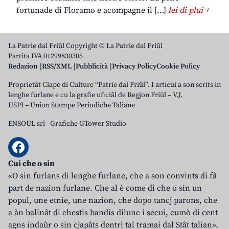
fortunade di Floramo e acompagne il […]
lei di plui +
La Patrie dal Friûl Copyright © La Patrie dal Friûl
Partita IVA 01299830305
Redazion
RSS/XML
Pubblicità
Privacy Policy
Cookie Policy
Proprietât Clape di Culture “Patrie dal Friûl”. I articui a son scrits in
lenghe furlane e cu la grafie uficiâl de Regjon Friûl – V.J.
USPI – Union Stampe Periodiche Taliane
ENSOUL srl
-
Grafiche GTower Studio
Cui che o sin
«O sin furlans di lenghe furlane, che a son convints di fâ
part de nazion furlane. Che al è come dî che o sin un
popul, une etnie, une nazion, che dopo tancj parons, che
a àn balinât di chestis bandis dilunc i secui, cumò di cent
agns indaûr o sin cjapâts dentri tal tramai dal Stât talian».