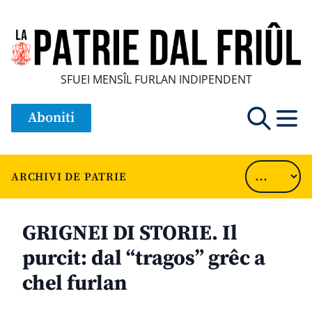
SFUEI MENSÎL FURLAN INDIPENDENT
Aboniti
ARCHIVI DE PATRIE
GRIGNEI DI STORIE. Il
purcit: dal “tragos” grêc a
chel furlan
............