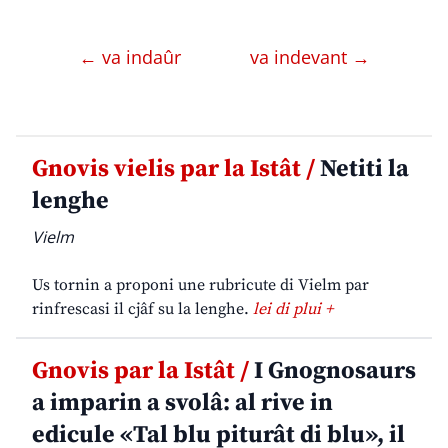
← va indaûr
va indevant →
Gnovis vielis par la Istât /
Netiti la
lenghe
Vielm
Us tornin a proponi une rubricute di Vielm par
rinfrescasi il cjâf su la lenghe.
lei di plui +
Gnovis par la Istât /
I Gnognosaurs
a imparin a svolâ: al rive in
edicule «Tal blu piturât di blu», il