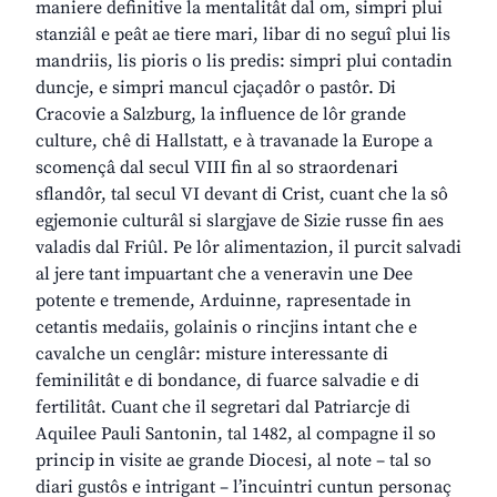
maniere definitive la mentalitât dal om, simpri plui
stanziâl e peât ae tiere mari, libar di no seguî plui lis
mandriis, lis pioris o lis predis: simpri plui contadin
duncje, e simpri mancul cjaçadôr o pastôr. Di
Cracovie a Salzburg, la influence de lôr grande
culture, chê di Hallstatt, e à travanade la Europe a
scomençâ dal secul VIII fin al so straordenari
sflandôr, tal secul VI devant di Crist, cuant che la sô
egjemonie culturâl si slargjave de Sizie russe fin aes
valadis dal Friûl. Pe lôr alimentazion, il purcit salvadi
al jere tant impuartant che a veneravin une Dee
potente e tremende, Arduinne, rapresentade in
cetantis medaiis, golainis o rincjins intant che e
cavalche un cenglâr: misture interessante di
feminilitât e di bondance, di fuarce salvadie e di
fertilitât. Cuant che il segretari dal Patriarcje di
Aquilee Pauli Santonin, tal 1482, al compagne il so
princip in visite ae grande Diocesi, al note – tal so
diari gustôs e intrigant – l’incuintri cuntun personaç