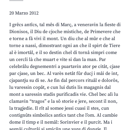
20 Marzo 2012
I grêcs antîcs, tal mês di Març, a veneravin la fieste di
Dionisos, il Diu de cjoche mistiche, de Primevere che
e torne a fâ vivi il mont. Un diu che al mûr e che al
torne a nassi, dimostrant ogni an che il spirt de Tiere
al è imortâl, e il so destin chel di tornâ simpri come
un cercli là che muart e vite si dan la man. Par
celebrâlu degnementri a puartavin ator pe citât, cjase
par cjase, un bec. Al varès netât fûr ducj i mâi de int,
cjapantju su di se. Ae fin dal percors rituâl e dolorôs,
lu varessin copât, e cun lui dutis lis magagnis dal
mont a saressin stadis purificadis vie. Chel bec alì lu
clamavin “tragos” e la sô storie e jere, secont il non,
la tragjedie. Il rît al somee jessi cuasi il stes, cun
contignûts simbolics antîcs tant che l’om. Al cambie
dome il timp e il nemâl: Sorinvier e il purcit. Ma i
segnâi culturâi si smicjin une vore di dongje. Il