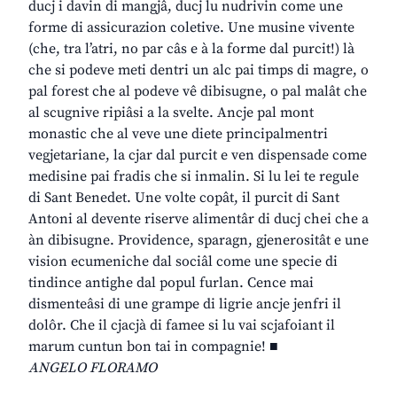
ducj i davin di mangjâ, ducj lu nudrivin come une
forme di assicurazion coletive. Une musine vivente
(che, tra l’atri, no par câs e à la forme dal purcit!) là
che si podeve meti dentri un alc pai timps di magre, o
pal forest che al podeve vê dibisugne, o pal malât che
al scugnive ripiâsi a la svelte. Ancje pal mont
monastic che al veve une diete principalmentri
vegjetariane, la cjar dal purcit e ven dispensade come
medisine pai fradis che si inmalin. Si lu lei te regule
di Sant Benedet. Une volte copât, il purcit di Sant
Antoni al devente riserve alimentâr di ducj chei che a
àn dibisugne. Providence, sparagn, gjenerositât e une
vision ecumeniche dal sociâl come une specie di
tindince antighe dal popul furlan. Cence mai
dismenteâsi di une grampe di ligrie ancje jenfri il
dolôr. Che il cjacjà di famee si lu vai scjafoiant il
marum cuntun bon tai in compagnie! ■
ANGELO FLORAMO