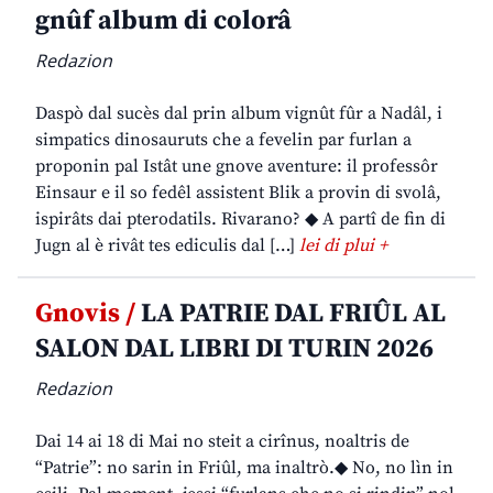
gnûf album di colorâ
Redazion
Daspò dal sucès dal prin album vignût fûr a Nadâl, i
simpatics dinosauruts che a fevelin par furlan a
proponin pal Istât une gnove aventure: il professôr
Einsaur e il so fedêl assistent Blik a provin di svolâ,
ispirâts dai pterodatils. Rivarano? ◆ A partî de fin di
Jugn al è rivât tes ediculis dal […]
lei di plui +
Gnovis /
LA PATRIE DAL FRIÛL AL
SALON DAL LIBRI DI TURIN 2026
Redazion
Dai 14 ai 18 di Mai no steit a cirînus, noaltris de
“Patrie”: no sarin in Friûl, ma inaltrò.◆ No, no lìn in