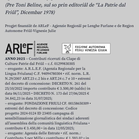
(Pre Toni Beline, sul so prin editoriâl de “La Patrie dal
Friûl”, Dicembar 1978)
Progjet finanziât de ARLeF - Agjenzie Regjonâl pe Lenghe Furlane e de Regjon
Autonome Friûl-Vignesie Julie
ANNO 2025
– Contributi ricevuti da Clape di
Culture Patrie dal Friûl – c.f. 01299830305
– erogante: A.R.L.E.F. (Agenzia Regionale per la
Lingua Friulana) C.F. 94094780304 • rif. norm. L.R.
N.29/2007 ART.23 c.2 bis e ART.24 c.7 e 10 • estremi
del decreto di concessione: DECRETO N. 261 del
25/10/2022 importo contributo € 3.500,00 (saldo) in
data 06/11/2025 • DECRETO N. 173 del 27/06/2025 €
34.842,23 in data 31/07/2025;
– erogante: FONDAZIONE FRIULI CF. 00158650309 •
estremi del decreto di concessione: Codice
progetto 2024-0124 ID 23405 campagna di
sensibilizzazione giornalistica dei sindaci aderenti
all’assemblea della comunità linguistica Friulana •
contributo € 3.450,00 • in data 12/05/2025;
– erogante: Agenzia delle Entrate • rif. norm.:
Contributo 5 per Mille • contributo: € 1.593,02 • in