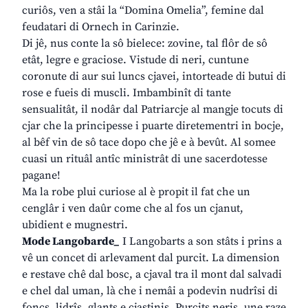
curiôs, ven a stâi la “Domina Omelia”, femine dal
feudatari di Ornech in Carinzie.
Di jê, nus conte la sô bielece: zovine, tal flôr de sô
etât, legre e graciose. Vistude di neri, cuntune
coronute di aur sui luncs cjavei, intorteade di butui di
rose e fueis di muscli. Imbambinît di tante
sensualitât, il nodâr dal Patriarcje al mangje tocuts di
cjar che la principesse i puarte diretementri in bocje,
al bêf vin de sô tace dopo che jê e à bevût. Al somee
cuasi un rituâl antîc ministrât di une sacerdotesse
pagane!
Ma la robe plui curiose al è propit il fat che un
cenglâr i ven daûr come che al fos un cjanut,
ubidient e mugnestri.
Mode Langobarde_
I Langobarts a son stâts i prins a
vê un concet di arlevament dal purcit. La dimension
e restave chê dal bosc, a cjaval tra il mont dal salvadi
e chel dal uman, là che i nemâi a podevin nudrîsi di
foncs, lidrîs, glants e cjastinis. Purcits neris, une raze