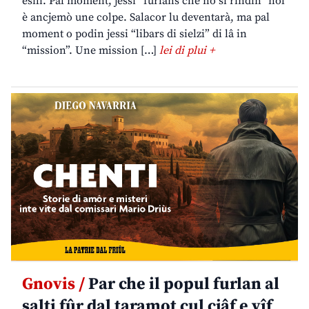
esili. Pal moment, jessi “furlans che no si rindin” nol
è ancjemò une colpe. Salacor lu deventarà, ma pal
moment o podin jessi “libars di sielzi” di lâ in
“mission”. Une mission […]
lei di plui +
Gnovis /
Par che il popul furlan al
salti fûr dal taramot cul cjâf e vîf