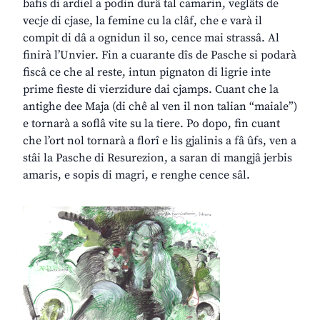
bafis di ardiel a podin durâ tal camarin, veglâts de
vecje di cjase, la femine cu la clâf, che e varà il
compit di dâ a ognidun il so, cence mai strassâ. Al
finirà l’Unvier. Fin a cuarante dîs de Pasche si podarà
fiscâ ce che al reste, intun pignaton di ligrie inte
prime fieste di vierzidure dai cjamps. Cuant che la
antighe dee Maja (di chê al ven il non talian “maiale”)
e tornarà a soflâ vite su la tiere. Po dopo, fin cuant
che l’ort nol tornarà a florî e lis gjalinis a fâ ûfs, ven a
stâi la Pasche di Resurezion, a saran di mangjâ jerbis
amaris, e sopis di magri, e renghe cence sâl.