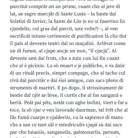
purcitut comprât un an prime, cuant che al jere di
lat, ae sagre marcjât di Sante Luzie – la Sante dal
Solstizi di Invier, la Sante de Lûs (e no si fasevino lis
cjandelis, cul gras dal purcit, une volte?) –, al ven
sacrificât intune cerimonie di purificazion là che dut
il paîs al devente teatri dal so maçalizi. Arlêvat come
un di famee, al cjape ancje un non, “il cjacjà”. Al
devente amì dai fruts, che a zuin cun lui fin cuant
che al è picinin. La sô muart e je publiche, e va daûr
di un rituâl precîs, simpri compagn, che al tache cul
rivâ dal purcitâr e dai siei amigos, cun sacs plens di
struments di martiri. E po dopo, il strissinament de
bestie dal cjôt ae bree, il curtìs che al fas sanganâ e
berlâ. Peât pai pîts, netât cun aghe bolint, viert e fat a
tocs, la sô cjar e ven lavorade daurman, tal frêt che al
fâs fumâ cuarps e cjalderiis, cu la sapience di mans
che a san ce tant sâl e mindriculis cjapâ sù dai sacs
par che luianiis, sanganelis, palmonariis, persuts,