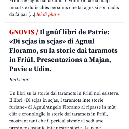
Friûl a 50 agns dal taramot o volìn ricuardâ ducj i
muarts e dutis chês personis che tai agns si son dadis
da fâ par […]
lei di plui +
GNOVIS /
Il gnûf libri de Patrie:
«Di scjas in scjas» di Agnul
Floramo, su la storie dai taramots
in Friûl. Presentazions a Majan,
Pavie e Udin.
Redazion
Un libri su la storie dai taramots in Friûl nol esisteve.
Il libri «Di scjas in scjas, i taramots inte storie
furlane» di Agnul/Angelo Floramo al ripasse in mût
clâr e cronologjic la storie dai taramots in Friûl,
mostrant tant che il pericul sismic al sedi une
presince costante inte nestre storie. La pene