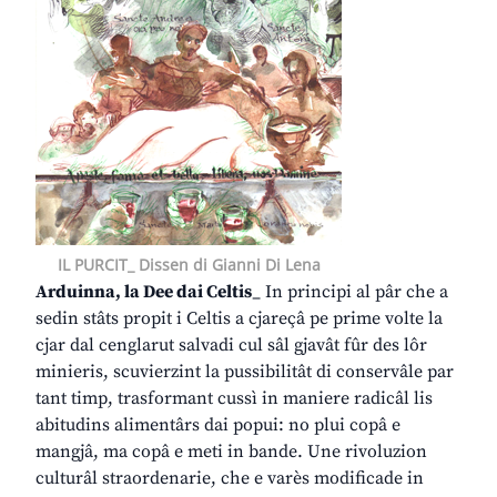
IL PURCIT_ Dissen di Gianni Di Lena
Arduinna, la Dee dai Celtis
_ In principi al pâr che a
sedin stâts propit i Celtis a cjareçâ pe prime volte la
cjar dal cenglarut salvadi cul sâl gjavât fûr des lôr
minieris, scuvierzint la pussibilitât di conservâle par
tant timp, trasformant cussì in maniere radicâl lis
abitudins alimentârs dai popui: no plui copâ e
mangjâ, ma copâ e meti in bande. Une rivoluzion
culturâl straordenarie, che e varès modificade in