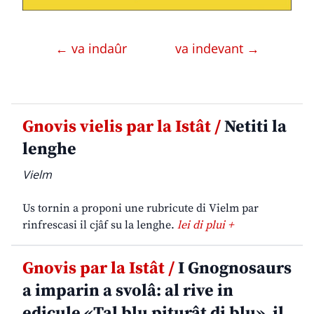
← va indaûr
va indevant →
Gnovis vielis par la Istât /
Netiti la
lenghe
Vielm
Us tornin a proponi une rubricute di Vielm par
rinfrescasi il cjâf su la lenghe.
lei di plui +
Gnovis par la Istât /
I Gnognosaurs
a imparin a svolâ: al rive in
edicule «Tal blu piturât di blu», il