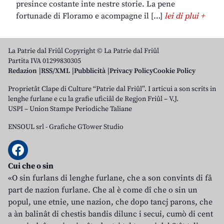
presince costante inte nestre storie. La pene
fortunade di Floramo e acompagne il […]
lei di plui +
La Patrie dal Friûl Copyright © La Patrie dal Friûl
Partita IVA 01299830305
Redazion
RSS/XML
Pubblicità
Privacy Policy
Cookie Policy
Proprietât Clape di Culture “Patrie dal Friûl”. I articui a son scrits in
lenghe furlane e cu la grafie uficiâl de Regjon Friûl – V.J.
USPI – Union Stampe Periodiche Taliane
ENSOUL srl
-
Grafiche GTower Studio
Cui che o sin
«O sin furlans di lenghe furlane, che a son convints di fâ
part de nazion furlane. Che al è come dî che o sin un
popul, une etnie, une nazion, che dopo tancj parons, che
a àn balinât di chestis bandis dilunc i secui, cumò di cent