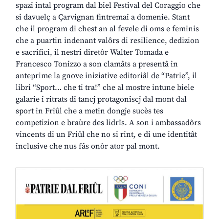
spazi intal program dal biel Festival del Coraggio che
si davuelç a Çarvignan fintremai a domenie. Stant
che il program di chest an al fevele di oms e feminis
che a puartin indenant valôrs di resilience, dedizion
e sacrifici, il nestri diretôr Walter Tomada e
Francesco Tonizzo a son clamâts a presentâ in
anteprime la gnove iniziative editoriâl de “Patrie”, il
libri “Sport… che ti tra!” che al mostre intune biele
galarie i ritrats di tancj protagoniscj dal mont dal
sport in Friûl che a metin dongje sucès tes
competizion e braùre des lidrîs. A son i ambassadôrs
vincents di un Friûl che no si rint, e di une identitât
inclusive che nus fâs onôr ator pal mont.