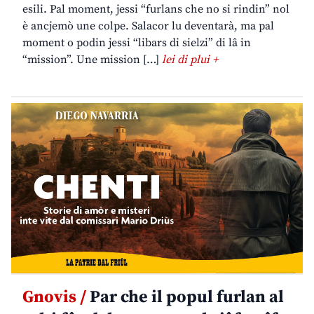
esili. Pal moment, jessi “furlans che no si rindin” nol
è ancjemò une colpe. Salacor lu deventarà, ma pal
moment o podin jessi “libars di sielzi” di lâ in
“mission”. Une mission […]
lei di plui +
Gnovis /
Par che il popul furlan al