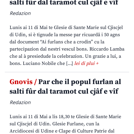
salti fûr dal taramot cul cjâf e vîf
Redazion
Lunis ai 11 di Mai te Glesie di Sante Marie sul Cjiscjel
di Udin, si è tignude la messe par ricuardâ i 50 agns
dal document “Ai furlans che a crodin” cu la
partecipazion dal nestri vescul bons. Riccardo Lamba
che al à presiedude la celebrazion. Un grazie a lui, a
bons. Luciano Nobile che […]
lei di plui +
Gnovis /
Par che il popul furlan al
salti fûr dal taramot cul cjâf e vîf
Redazion
Lunis ai 11 di Mai a lis 18,30 te Glesie di Sante Marie
sul Cjiscjel di Udin. Glesie Furlane, cun la
Arcidiocesi di Udine e Clape di Culture Patrie dal