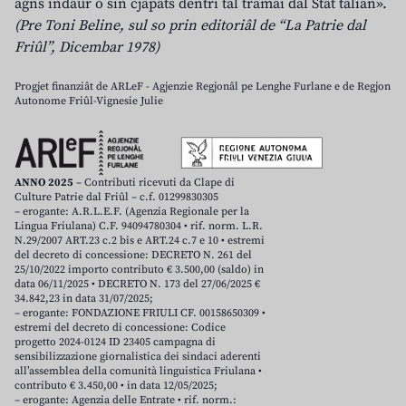
agns indaûr o sin cjapâts dentri tal tramai dal Stât talian».
(Pre Toni Beline, sul so prin editoriâl de “La Patrie dal
Friûl”, Dicembar 1978)
Progjet finanziât de ARLeF - Agjenzie Regjonâl pe Lenghe Furlane e de Regjon
Autonome Friûl-Vignesie Julie
ANNO 2025
– Contributi ricevuti da Clape di
Culture Patrie dal Friûl – c.f. 01299830305
– erogante: A.R.L.E.F. (Agenzia Regionale per la
Lingua Friulana) C.F. 94094780304 • rif. norm. L.R.
N.29/2007 ART.23 c.2 bis e ART.24 c.7 e 10 • estremi
del decreto di concessione: DECRETO N. 261 del
25/10/2022 importo contributo € 3.500,00 (saldo) in
data 06/11/2025 • DECRETO N. 173 del 27/06/2025 €
34.842,23 in data 31/07/2025;
– erogante: FONDAZIONE FRIULI CF. 00158650309 •
estremi del decreto di concessione: Codice
progetto 2024-0124 ID 23405 campagna di
sensibilizzazione giornalistica dei sindaci aderenti
all’assemblea della comunità linguistica Friulana •
contributo € 3.450,00 • in data 12/05/2025;
– erogante: Agenzia delle Entrate • rif. norm.: