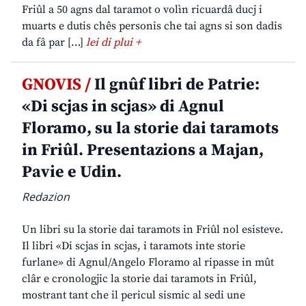
Friûl a 50 agns dal taramot o volìn ricuardâ ducj i
muarts e dutis chês personis che tai agns si son dadis
da fâ par […]
lei di plui +
GNOVIS /
Il gnûf libri de Patrie:
«Di scjas in scjas» di Agnul
Floramo, su la storie dai taramots
in Friûl. Presentazions a Majan,
Pavie e Udin.
Redazion
Un libri su la storie dai taramots in Friûl nol esisteve.
Il libri «Di scjas in scjas, i taramots inte storie
furlane» di Agnul/Angelo Floramo al ripasse in mût
clâr e cronologjic la storie dai taramots in Friûl,
mostrant tant che il pericul sismic al sedi une