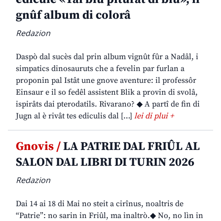
gnûf album di colorâ
Redazion
Daspò dal sucès dal prin album vignût fûr a Nadâl, i
simpatics dinosauruts che a fevelin par furlan a
proponin pal Istât une gnove aventure: il professôr
Einsaur e il so fedêl assistent Blik a provin di svolâ,
ispirâts dai pterodatils. Rivarano? ◆ A partî de fin di
Jugn al è rivât tes ediculis dal […]
lei di plui +
Gnovis /
LA PATRIE DAL FRIÛL AL
SALON DAL LIBRI DI TURIN 2026
Redazion
Dai 14 ai 18 di Mai no steit a cirînus, noaltris de
“Patrie”: no sarin in Friûl, ma inaltrò.◆ No, no lìn in