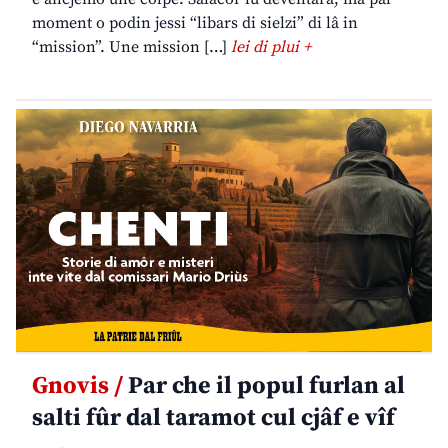
moment o podin jessi “libars di sielzi” di lâ in
“mission”. Une mission […]
lei di plui +
Gnovis /
Par che il popul furlan al
salti fûr dal taramot cul cjâf e vîf