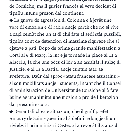
de Corsiche, ma il guvier francês al veve decidût di
tignîlu intune preson dal continent.
◆ La gnove de agression di Colonna e à jevât une
vore di emozion e di rabie ancje parcè che no si rive
a capî cemût che un at di chê fate al sedi stât pussibil,
tignint cont de detenzion di massime sigurece che si
cjatave a patî. Dopo de prime grande manifestazion a
Corti ai 6 di Març, la int e je tornade in place ai 11 a
Aiacciu, là che uns pôcs di lôr a àn assaltât il Palaç di
Justizie, e ai 13 a Bastia, ancje cuntun atac ae
Prefeture. Daûr dal sproc «Statu francese assassinu!»
si son mobilitâts ancje i students, intant che il Consei
di aministrazion de Universitât de Corsiche al à fate
buine ae unanimitât une mozion a pro de liberazion
dai presonîrs cors.
◆ Denant di cheste situazion, che il gnûf prefet
Amaury de Saint-Quentin al à definît «dongje di un
riviel», il prin ministri Castex al à revocât il status di