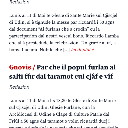
Redazion
Lunis ai 11 di Mai te Glesie di Sante Marie sul Cjiscjel
di Udin, si è tignude la messe par ricuardâ i 50 agns
dal document “Ai furlans che a crodin” cu la
partecipazion dal nestri vescul bons. Riccardo Lamba
che al à presiedude la celebrazion. Un grazie a lui, a
bons. Luciano Nobile che […]
lei di plui +
Gnovis /
Par che il popul furlan al
salti fûr dal taramot cul cjâf e vîf
Redazion
Lunis ai 11 di Mai a lis 18,30 te Glesie di Sante Marie
sul Cjiscjel di Udin. Glesie Furlane, cun la
Arcidiocesi di Udine e Clape di Culture Patrie dal
Friûl a 50 agns dal taramot o volìn ricuardâ ducj i