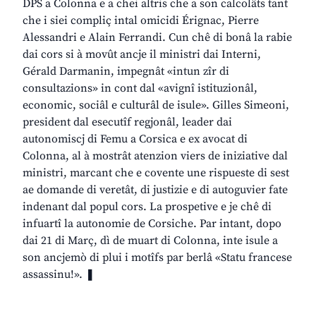
DPS a Colonna e a chei altris che a son calcolâts tant
che i siei compliç intal omicidi Érignac, Pierre
Alessandri e Alain Ferrandi. Cun chê di bonâ la rabie
dai cors si à movût ancje il ministri dai Interni,
Gérald Darmanin, impegnât «intun zîr di
consultazions» in cont dal «avignî istituzionâl,
economic, sociâl e culturâl de isule». Gilles Simeoni,
president dal esecutîf regjonâl, leader dai
autonomiscj di Femu a Corsica e ex avocat di
Colonna, al à mostrât atenzion viers de iniziative dal
ministri, marcant che e covente une rispueste di sest
ae domande di veretât, di justizie e di autoguvier fate
indenant dal popul cors. La prospetive e je chê di
infuartî la autonomie de Corsiche. Par intant, dopo
dai 21 di Març, dì de muart di Colonna, inte isule a
son ancjemò di plui i motîfs par berlâ «Statu francese
assassinu!». ❚