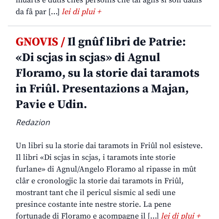
muarts e dutis chês personis che tai agns si son dadis
da fâ par […]
lei di plui +
GNOVIS /
Il gnûf libri de Patrie:
«Di scjas in scjas» di Agnul
Floramo, su la storie dai taramots
in Friûl. Presentazions a Majan,
Pavie e Udin.
Redazion
Un libri su la storie dai taramots in Friûl nol esisteve.
Il libri «Di scjas in scjas, i taramots inte storie
furlane» di Agnul/Angelo Floramo al ripasse in mût
clâr e cronologjic la storie dai taramots in Friûl,
mostrant tant che il pericul sismic al sedi une
presince costante inte nestre storie. La pene
fortunade di Floramo e acompagne il […]
lei di plui +