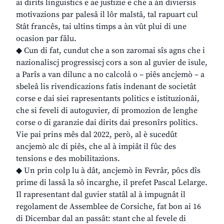
ai dirits linguistics e ae justizie e che a àn diviersis
motivazions par palesâ il lôr malstâ, tal rapuart cul
Stât francês, tai ultins timps a àn vût plui di une
ocasion par fâlu.
◆ Cun di fat, cundut che a son zaromai sîs agns che i
nazionaliscj progressiscj cors a son al guvier de isule,
a Parîs a van dilunc a no calcolâ o – piês ancjemò – a
sbeleâ lis rivendicazions fatis indenant de societât
corse e dai siei rapresentants politics e istituzionâi,
che si feveli di autoguvier, di promozion de lenghe
corse o di garanzie dai dirits dai presonîrs politics.
Vie pai prins mês dal 2022, però, al è sucedût
ancjemò alc di piês, che al à impiât il fûc des
tensions e des mobilitazions.
◆ Un prin colp lu à dât, ancjemò in Fevrâr, pôcs dîs
prime di lassâ la sô incarghe, il prefet Pascal Lelarge.
Il rapresentant dal guvier statâl al à impugnât il
regolament de Assemblee de Corsiche, fat bon ai 16
di Dicembar dal an passât: stant che al fevele di