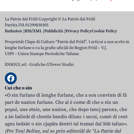
La Patrie dal Friûl Copyright © La Patrie dal Friûl
Partita IVA 01299830305
Redazion
RSS/XML
Pubblicità
Privacy Policy
Cookie Policy
Proprietât Clape di Culture “Patrie dal Friûl”. I articui a son scrits in
lenghe furlane e cu la grafie uficiâl de Regjon Friûl – V.J.
USPI – Union Stampe Periodiche Taliane
ENSOUL srl
-
Grafiche GTower Studio
Cui che o sin
«O sin furlans di lenghe furlane, che a son convints di fâ
part de nazion furlane. Che al è come dî che o sin un
popul, une etnie, une nazion, che dopo tancj parons, che
a àn balinât di chestis bandis dilunc i secui, cumò di cent
agns indaûr o sin cjapâts dentri tal tramai dal Stât talian».
(Pre Toni Beline, sul so prin editoriâl de “La Patrie dal