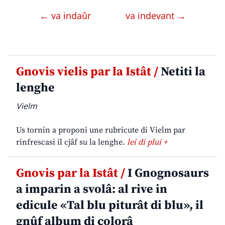
← va indaûr
va indevant →
Gnovis vielis par la Istât /
Netiti la
lenghe
Vielm
Us tornin a proponi une rubricute di Vielm par
rinfrescasi il cjâf su la lenghe.
lei di plui +
Gnovis par la Istât /
I Gnognosaurs
a imparin a svolâ: al rive in
edicule «Tal blu piturât di blu», il
gnûf album di colorâ