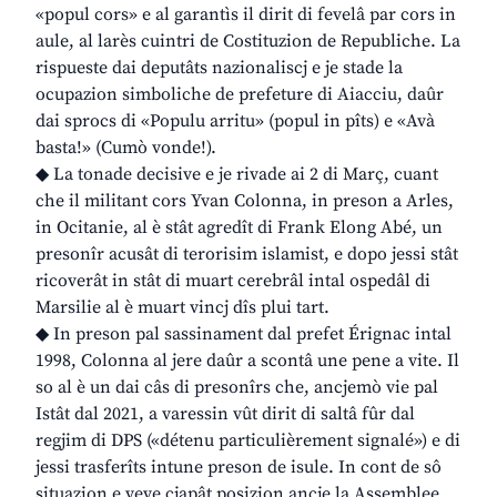
«popul cors» e al garantìs il dirit di fevelâ par cors in
aule, al larès cuintri de Costituzion de Republiche. La
rispueste dai deputâts nazionaliscj e je stade la
ocupazion simboliche de prefeture di Aiacciu, daûr
dai sprocs di «Populu arritu» (popul in pîts) e «Avà
basta!» (Cumò vonde!).
◆ La tonade decisive e je rivade ai 2 di Març, cuant
che il militant cors Yvan Colonna, in preson a Arles,
in Ocitanie, al è stât agredît di Frank Elong Abé, un
presonîr acusât di terorisim islamist, e dopo jessi stât
ricoverât in stât di muart cerebrâl intal ospedâl di
Marsilie al è muart vincj dîs plui tart.
◆ In preson pal sassinament dal prefet Érignac intal
1998, Colonna al jere daûr a scontâ une pene a vite. Il
so al è un dai câs di presonîrs che, ancjemò vie pal
Istât dal 2021, a varessin vût dirit di saltâ fûr dal
regjim di DPS («détenu particulièrement signalé») e di
jessi trasferîts intune preson de isule. In cont de sô
situazion e veve cjapât posizion ancje la Assemblee