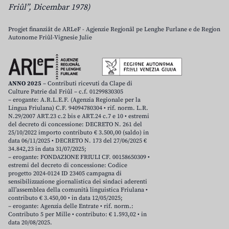
Friûl”, Dicembar 1978)
Progjet finanziât de ARLeF - Agjenzie Regjonâl pe Lenghe Furlane e de Regjon
Autonome Friûl-Vignesie Julie
ANNO 2025
– Contributi ricevuti da Clape di
Culture Patrie dal Friûl – c.f. 01299830305
– erogante: A.R.L.E.F. (Agenzia Regionale per la
Lingua Friulana) C.F. 94094780304 • rif. norm. L.R.
N.29/2007 ART.23 c.2 bis e ART.24 c.7 e 10 • estremi
del decreto di concessione: DECRETO N. 261 del
25/10/2022 importo contributo € 3.500,00 (saldo) in
data 06/11/2025 • DECRETO N. 173 del 27/06/2025 €
34.842,23 in data 31/07/2025;
– erogante: FONDAZIONE FRIULI CF. 00158650309 •
estremi del decreto di concessione: Codice
progetto 2024-0124 ID 23405 campagna di
sensibilizzazione giornalistica dei sindaci aderenti
all’assemblea della comunità linguistica Friulana •
contributo € 3.450,00 • in data 12/05/2025;
– erogante: Agenzia delle Entrate • rif. norm.:
Contributo 5 per Mille • contributo: € 1.593,02 • in
data 20/08/2025.