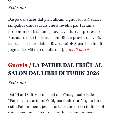
Redazion
Daspò dal sucès dal prin album vignût fûr a Nadâl, i
simpatics dinosauruts che a fevelin par furlan a
proponin pal Istât une gnove aventure: il professôr
Einsaur e il so fedêl assistent Blik a provin di svolâ,
ispirâts dai pterodatils. Rivarano? ◆ A partî de fin di
Jugn al è rivât tes ediculis dal […]
lei di plui +
Gnovis /
LA PATRIE DAL FRIÛL AL
SALON DAL LIBRI DI TURIN 2026
Redazion
Dai 14 ai 18 di Mai no steit a cirînus, noaltris de
“Patrie”: no sarin in Friûl, ma inaltrò.◆ No, no lìn in
esili. Pal moment, jessi “furlans che no si rindin” nol
è ancjemò une colpe. Salacor lu deventarà, ma pal