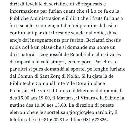
dirit di fevelâle di scrivile e di vê rispuestis e
informazions par furlan cuant che si à a ce fa cu la
Publiche Aministrazion e il dirit che i fruts furlans a
àn a scuele, scomençant di chei picinins dal asîl e
continuant par dut il rest de scuele dal oblic, di vê
ancje dai insegnaments par furlan. Reclamâ chestis
robis nol è un plasê che si domande ma nome un
dirit naturâl ricognossût de Republiche che si varès
di imparâ a fâ valê simpri, cence pôre. Par chest e
par altri si pues domandâ al sportel pe lenghe furlane
dal Comun di Sant Zorç di Noiâr. Si lu cjate là de
Biblioteche Comunâl inte Vile Dora in place
Plebissît. Al è viert il Lunis e il Miercus il dopomisdì
des 15.00 aes 19.00, il Martars, il Vinars e la Sabide la
matine des 10.00 aes 13.00. La direzion di pueste
eletroniche e je sportel.sangiorgio@leonardo.it, il
telefon al è il 0431 620281 e il fax 0431 622326.