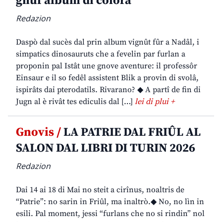
gnûf album di colorâ
Redazion
Daspò dal sucès dal prin album vignût fûr a Nadâl, i
simpatics dinosauruts che a fevelin par furlan a
proponin pal Istât une gnove aventure: il professôr
Einsaur e il so fedêl assistent Blik a provin di svolâ,
ispirâts dai pterodatils. Rivarano? ◆ A partî de fin di
Jugn al è rivât tes ediculis dal […]
lei di plui +
Gnovis /
LA PATRIE DAL FRIÛL AL
SALON DAL LIBRI DI TURIN 2026
Redazion
Dai 14 ai 18 di Mai no steit a cirînus, noaltris de
“Patrie”: no sarin in Friûl, ma inaltrò.◆ No, no lìn in
esili. Pal moment, jessi “furlans che no si rindin” nol