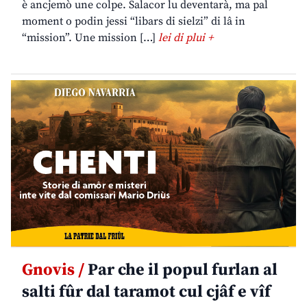
è ancjemò une colpe. Salacor lu deventarà, ma pal
moment o podin jessi “libars di sielzi” di lâ in
“mission”. Une mission […]
lei di plui +
Gnovis /
Par che il popul furlan al
salti fûr dal taramot cul cjâf e vîf