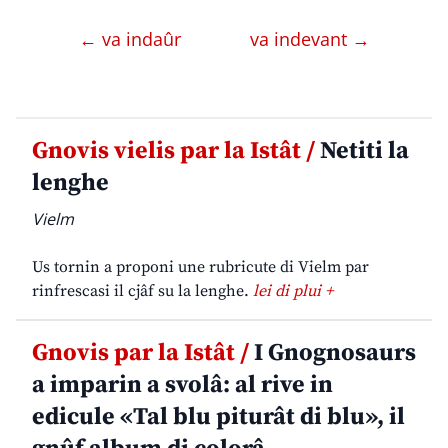
← va indaûr
va indevant →
Gnovis vielis par la Istât /
Netiti la
lenghe
Vielm
Us tornin a proponi une rubricute di Vielm par
rinfrescasi il cjâf su la lenghe.
lei di plui +
Gnovis par la Istât /
I Gnognosaurs
a imparin a svolâ: al rive in
edicule «Tal blu piturât di blu», il