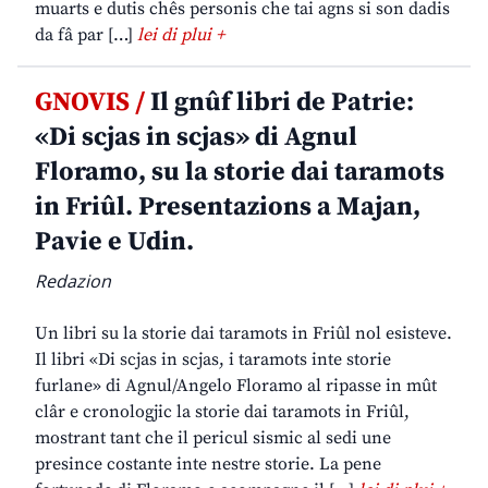
muarts e dutis chês personis che tai agns si son dadis
da fâ par […]
lei di plui +
GNOVIS /
Il gnûf libri de Patrie:
«Di scjas in scjas» di Agnul
Floramo, su la storie dai taramots
in Friûl. Presentazions a Majan,
Pavie e Udin.
Redazion
Un libri su la storie dai taramots in Friûl nol esisteve.
Il libri «Di scjas in scjas, i taramots inte storie
furlane» di Agnul/Angelo Floramo al ripasse in mût
clâr e cronologjic la storie dai taramots in Friûl,
mostrant tant che il pericul sismic al sedi une
presince costante inte nestre storie. La pene