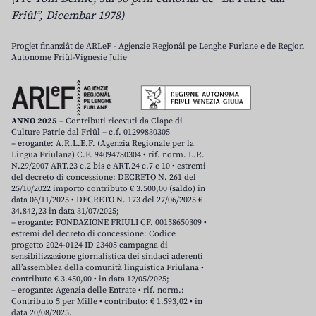
Friûl”, Dicembar 1978)
Progjet finanziât de ARLeF - Agjenzie Regjonâl pe Lenghe Furlane e de Regjon
Autonome Friûl-Vignesie Julie
ANNO 2025
– Contributi ricevuti da Clape di
Culture Patrie dal Friûl – c.f. 01299830305
– erogante: A.R.L.E.F. (Agenzia Regionale per la
Lingua Friulana) C.F. 94094780304 • rif. norm. L.R.
N.29/2007 ART.23 c.2 bis e ART.24 c.7 e 10 • estremi
del decreto di concessione: DECRETO N. 261 del
25/10/2022 importo contributo € 3.500,00 (saldo) in
data 06/11/2025 • DECRETO N. 173 del 27/06/2025 €
34.842,23 in data 31/07/2025;
– erogante: FONDAZIONE FRIULI CF. 00158650309 •
estremi del decreto di concessione: Codice
progetto 2024-0124 ID 23405 campagna di
sensibilizzazione giornalistica dei sindaci aderenti
all’assemblea della comunità linguistica Friulana •
contributo € 3.450,00 • in data 12/05/2025;
– erogante: Agenzia delle Entrate • rif. norm.:
Contributo 5 per Mille • contributo: € 1.593,02 • in
data 20/08/2025.