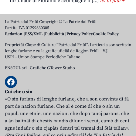
fortunade di Floramo e acompagne il […]
lei di plui +
La Patrie dal Friûl Copyright © La Patrie dal Friûl
Partita IVA 01299830305
Redazion
RSS/XML
Pubblicità
Privacy Policy
Cookie Policy
Proprietât Clape di Culture “Patrie dal Friûl”. I articui a son scrits in
lenghe furlane e cu la grafie uficiâl de Regjon Friûl – V.J.
USPI – Union Stampe Periodiche Taliane
ENSOUL srl
-
Grafiche GTower Studio
Cui che o sin
«O sin furlans di lenghe furlane, che a son convints di fâ
part de nazion furlane. Che al è come dî che o sin un
popul, une etnie, une nazion, che dopo tancj parons, che
a àn balinât di chestis bandis dilunc i secui, cumò di cent
agns indaûr o sin cjapâts dentri tal tramai dal Stât talian».
(Pre Toni Beline, sul so prin editoriâl de “La Patrie dal