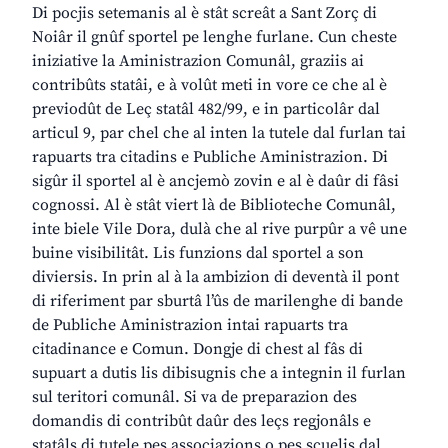
Di pocjis setemanis al è stât screât a Sant Zorç di
Noiâr il gnûf sportel pe lenghe furlane. Cun cheste
iniziative la Aministrazion Comunâl, graziis ai
contribûts statâi, e à volût meti in vore ce che al è
previodût de Leç statâl 482/99, e in particolâr dal
articul 9, par chel che al inten la tutele dal furlan tai
rapuarts tra citadins e Publiche Aministrazion. Di
sigûr il sportel al è ancjemò zovin e al è daûr di fâsi
cognossi. Al è stât viert là de Biblioteche Comunâl,
inte biele Vile Dora, dulà che al rive purpûr a vê une
buine visibilitât. Lis funzions dal sportel a son
diviersis. In prin al à la ambizion di deventà il pont
di riferiment par sburtâ l’ûs de marilenghe di bande
de Publiche Aministrazion intai rapuarts tra
citadinance e Comun. Dongje di chest al fâs di
supuart a dutis lis dibisugnis che a integnin il furlan
sul teritori comunâl. Si va de preparazion des
domandis di contribût daûr des leçs regjonâls e
statâls di tutele pes associazions o pes scuelis dal