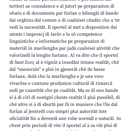
teritori ae consulence e al jutori pe preparazion di
sfueis e di documents par furlan o bilengâi di bande
dai orghins dal comun o di cualsisei citadin che a ‘nt
vedi la necessitât. Il sportel al met a disposizion dai
utents i imprescj di lavôr e la sô competence
linguistiche e informatiche pe preparazion di
materiâl in marilenghe par judâ cualsisei ativitât che
valorizedi la lenghe furlane. Al va dite che il sportel
di Sant Zorç al è vignût a insedâsi intune realtât, chê
dal “sanzorzin” e plui in gjenerâl chê de basse
furlane, dulà che la marilenghe e je une vore
vivarôse e cuntune produzion culturâl di rimarcâ
sedi pe cuantitât che pe cualitât. Ma se di une bande
si à di cirî di sostignî cheste realtât il plui pussibil, di
chê altre si à di sburtâ par fâ in maniere che l’ûs dal
furlan al jentredi cun simpri plui autoritât inte
uficialitât fin a deventâ une robe normâl e naturâl. In
chest prin periodi di vite il sportel al à za vût plui di