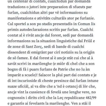
un centenâr di contats, cualchidun par domandâ
traduzions o jutori inte preparazion di sfueuts par
furlan, cualchidun altri par vê informazions su
manifestazions e ativitâts culturâls ator pe furlanie.
Cul sportel a son po stadis presentadis in Comun lis
primis autodeclarazions scritis par furlan. Cualchi
contat al è rivât ancje dal forest, sedi par domandâ
informazions su la situazion linguistiche dal Friûl e
de zone di Sant Zorç, sedi di bande di cualchi
dissendent di emigrânt par cirî notiziis su la origjin
de sô famee. E dal forest al è ancje stât cui che al à
savût scrivi in marilenghe (e miôr di chel che a son
bogns di fâ i puars furlans de Patrie che no lu àn
imparât a scuele)! Salacor la plui part dai contats e je
di int incurioside di cheste presince dal furlan intune
suaze uficiâl, al va dite che a ‘nd è cetancj di lôr che,
ancje vint la cussience di fevelâ une lenghe vere, no
cognossin i dirits civîi che la Leç republicane 482/99
e garantìs ai fevelants la marilenghe. Ven a stâi il