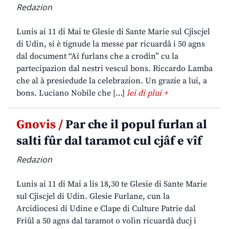
Redazion
Lunis ai 11 di Mai te Glesie di Sante Marie sul Cjiscjel
di Udin, si è tignude la messe par ricuardâ i 50 agns
dal document “Ai furlans che a crodin” cu la
partecipazion dal nestri vescul bons. Riccardo Lamba
che al à presiedude la celebrazion. Un grazie a lui, a
bons. Luciano Nobile che […]
lei di plui +
Gnovis /
Par che il popul furlan al
salti fûr dal taramot cul cjâf e vîf
Redazion
Lunis ai 11 di Mai a lis 18,30 te Glesie di Sante Marie
sul Cjiscjel di Udin. Glesie Furlane, cun la
Arcidiocesi di Udine e Clape di Culture Patrie dal
Friûl a 50 agns dal taramot o volìn ricuardâ ducj i