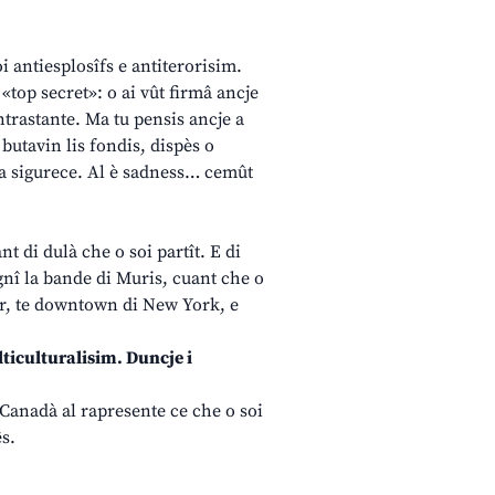
i antiesplosîfs e antiterorisim.
 «top secret»: o ai vût firmâ ancje
ntrastante. Ma tu pensis ancje a
butavin lis fondis, dispès o
la sigurece. Al è sadness… cemût
 di dulà che o soi partît. E di
vignî la bande di Muris, cuant che o
er, te downtown di New York, e
ticulturalisim. Duncje i
il Canadà al rapresente ce che o soi
ês.