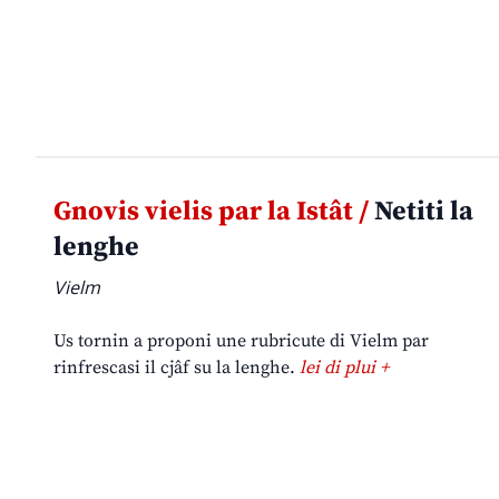
Gnovis vielis par la Istât /
Netiti la
lenghe
Vielm
Us tornin a proponi une rubricute di Vielm par
rinfrescasi il cjâf su la lenghe.
lei di plui +