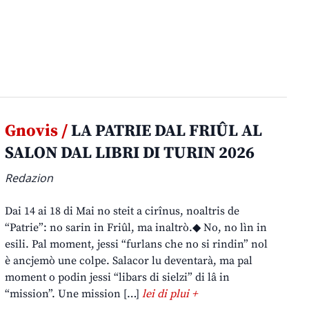
Gnovis /
LA PATRIE DAL FRIÛL AL
SALON DAL LIBRI DI TURIN 2026
Redazion
Dai 14 ai 18 di Mai no steit a cirînus, noaltris de
“Patrie”: no sarin in Friûl, ma inaltrò.◆ No, no lìn in
esili. Pal moment, jessi “furlans che no si rindin” nol
è ancjemò une colpe. Salacor lu deventarà, ma pal
moment o podin jessi “libars di sielzi” di lâ in
“mission”. Une mission […]
lei di plui +