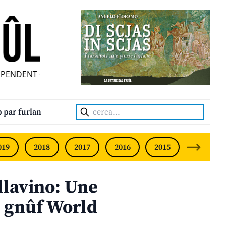
NDENT • INDEPENDENT FRIULIAN MONTHLY • NEODVISNI FU
Cerca:
 par furlan
019
2018
2017
2016
2015
2014
lavino: Une
l gnûf World