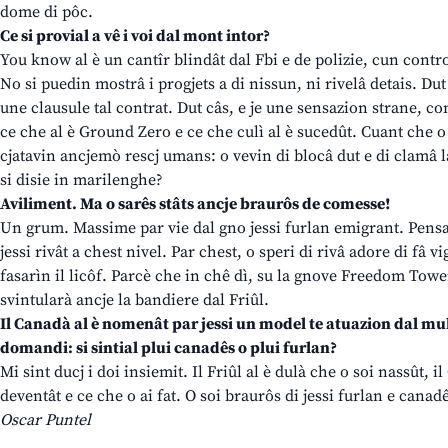
dome di pôc.
Ce si provial a vê i voi dal mont intor?
You know al è un cantîr blindât dal Fbi e de polizie, cun contro
No si puedin mostrâ i progjets a di nissun, ni rivelâ detais. Dut
une clausule tal contrat. Dut câs, e je une sensazion strane, co
ce che al è Ground Zero e ce che culì al è sucedût. Cuant che o 
cjatavin ancjemò rescj umans: o vevin di blocâ dut e di clamâ 
si disie in marilenghe?
Aviliment. Ma o sarês stâts ancje braurôs de comesse!
Un grum. Massime par vie dal gno jessi furlan emigrant. Pensant
jessi rivât a chest nivel. Par chest, o speri di rivâ adore di fâ 
fasarìn il licôf. Parcè che in chê dì, su la gnove Freedom Tow
svintularà ancje la bandiere dal Friûl.
Il Canadà al è nomenât par jessi un model te atuazion dal mul
domandi: si sintial plui canadês o plui furlan?
Mi sint ducj i doi insiemit. Il Friûl al è dulà che o soi nassût, 
deventât e ce che o ai fat. O soi braurôs di jessi furlan e canad
Oscar Puntel