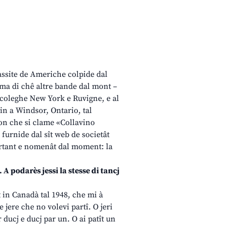
inassite de Americhe colpide dal
– ma di chê altre bande dal mont –
l coleghe New York e Ruvigne, e al
vin a Windsor, Ontario, tal
don che si clame «Collavino
furnide dal sît web de societât
artant e nomenât dal moment: la
A podarès jessi la stesse di tancj
t in Canadà tal 1948, che mi à
e jere che no volevi partî. O jeri
 ducj e ducj par un. O ai patît un