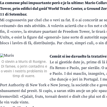
La comesse plui impuartante però e je la ultime: Mario Collav
Tower, prin edifici dal gnûf World Trade Center, a Ground Ze
11 di Setembar.
Mi cognossevin par chel che o vevi za fat. E o ai concorût ae s
«résumé» des mês ativitâts. A volevin aciertâ che o fos net e c
fin, il «core», la struture puartant de Freedom Tower, le tirarà 
Unîts, e esist la figure dal «general» (une sorte di autoritât sup
blocs i lavôrs di fâ, distribuintju. Par chest, simpri culì, o sin d
Cemût si ise davuelte la tratative
O stevin a Muris di Ruvigne.
Le ai gjestide dute jo, prime di lâ i
Di famee, o jerin contadins e
fîs Renzo e Paolo, par sierâle. O 
o vevin i nestris problemis in
e Paolo. I doi masclis, inzegnîrs, 
timp di vuere.
che duncje o jeri in Portugal. I m
Port Authority di New York e New Jersey, la societât che e go
sbassament dal presit. Si capìs, a saran stâts ancje un pôc spaurî
iremovibil: «Cjalait, fruts, tornait dentri e disêt che plui sot d
le vin vude vinte.