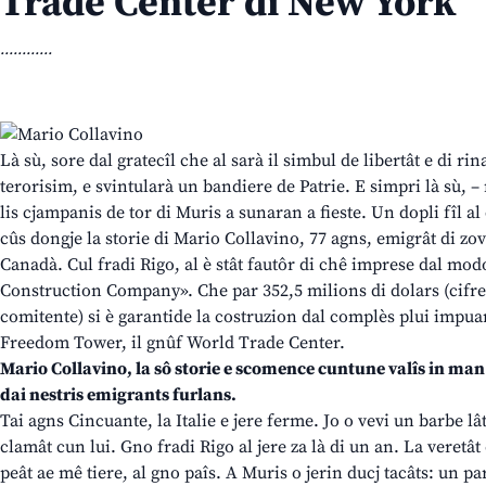
Trade Center di New York
............
Là sù, sore dal gratecîl che al sarà il simbul de libertât e di r
terorisim, e svintularà un bandiere de Patrie. E simpri là sù, 
lis cjampanis de tor di Muris a sunaran a fieste. Un dopli fîl a
cûs dongje la storie di Mario Collavino, 77 agns, emigrât di zo
Canadà. Cul fradi Rigo, al è stât fautôr di chê imprese dal mo
Construction Company». Che par 352,5 milions di dolars (cifre 
comitente) si è garantide la costruzion dal complès plui impu
Freedom Tower, il gnûf World Trade Center.
Mario Collavino, la sô storie e scomence cuntune valîs in man. 
dai nestris emigrants furlans.
Tai agns Cincuante, la Italie e jere ferme. Jo o vevi un barbe lâ
clamât cun lui. Gno fradi Rigo al jere za là di un an. La veretât 
peât ae mê tiere, al gno paîs. A Muris o jerin ducj tacâts: un par