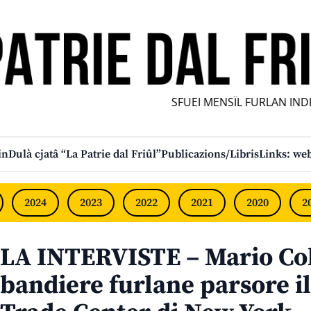
SFUEI MENSÎL FURLAN INDIPE
in
Dulà cjatâ “La Patrie dal Friûl”
Publicazions/Libris
Links: web
2024
2023
2022
2021
2020
2
LA INTERVISTE – Mario Col
bandiere furlane parsore i