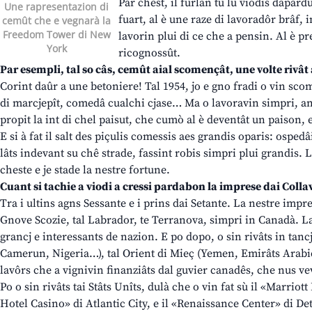
Par chest, il furlan tu lu viodis dapardu
Une rapresentazion di
fuart, al è une raze di lavoradôr brâf, 
cemût che e vegnarà la
Freedom Tower di New
lavorin plui di ce che a pensin. Al è pre
York
ricognossût.
Par esempli, tal so câs, cemût aial scomençât, une volte rivâ
Corint daûr a une betoniere! Tal 1954, jo e gno fradi o vin sc
di marcjepît, comedâ cualchi cjase… Ma o lavoravin simpri, an
propit la int di chel paisut, che cumò al è deventât un paison, 
E si à fat il salt des piçulis comessis aes grandis oparis: ospedâ
lâts indevant su chê strade, fassint robis simpri plui grandis.
cheste e je stade la nestre fortune.
Cuant si tachie a viodi a cressi pardabon la imprese dai Colla
Tra i ultins agns Sessante e i prins dai Setante. La nestre impr
Gnove Scozie, tal Labrador, te Terranova, simpri in Canadà. Lav
grancj e interessants de nazion. E po dopo, o sin rivâts in tancj
Camerun, Nigeria…), tal Orient di Mieç (Yemen, Emirâts Arabics
lavôrs che a vignivin finanziâts dal guvier canadês, che nus v
Po o sin rivâts tai Stâts Unîts, dulà che o vin fat sù il «Marriot
Hotel Casino» di Atlantic City, e il «Renaissance Center» di Detr