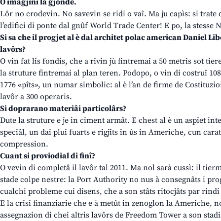
O imagjini la gjonde.
Lôr no crodevin. No savevin se ridi o vaî. Ma ju capìs: si trate 
l’edifici di ponte dal gnûf World Trade Center! E po, la stesse N
Si sa che il progjet al è dal architet polac american Daniel Libe
lavôrs?
O vin fat lis fondis, che a rivin jù fintremai a 50 metris sot tier
la struture fintremai al plan teren. Podopo, o vin di costruî 108 
1776 «pîts», un numar simbolic: al è l’an de firme de Costituzio
lavôr a 300 operaris.
Si doprarano materiâi particolârs?
Dute la struture e je in ciment armât. E chest al è un aspiet int
speciâl, un dai plui fuarts e rigjits in ûs in Americhe, cun carat
compression.
Cuant si proviodial di finî?
O vevin di completâ il lavôr tal 2011. Ma nol sarà cussì: il tierm
stade colpe nestre: la Port Authority no nus à consegnâts i progj
cualchi probleme cui disens, che a son stâts ritocjâts par rindi 
E la crisi finanziarie che e à metût in zenoglon la Americhe, no à
assegnazion di chei altris lavôrs de Freedom Tower a son stadis