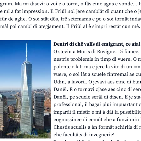
grum. Ma mi disevi: o voi e o torni, o fâs cinc agns e vonde… I
e mi à fat impression. Il Friûl nol jere cambiât di cuant che o je
fûr de aghe. O soi stât dôs, trê setemanis e po o soi tornât inda
mâl pal cambi di ategjament. Il Friûl al è simpri restât cun mê
Dentri di chê valîs di emigrant, ce aia
O stevin a Muris di Ruvigne. Di famee, 
nestris problemis in timp di vuere. O m
polente e lat: ma e jere la vite di un «
vuere, o soi lât a scuele fintremai ae c
Udin, a lavorâ. O jevavi aes cinc di bui
Danêl. E o tornavi cjase aes cinc di ser
Danêl, pe scuele serâl di disen. E je s
professionâl, il bagai plui impuartant 
imparât il mistîr e mi à dât la pussibilit
cognossince di cemût che a funzionin l
Chestis scuelis a àn formât schiriis di
che facoltâts di inzegnerie!