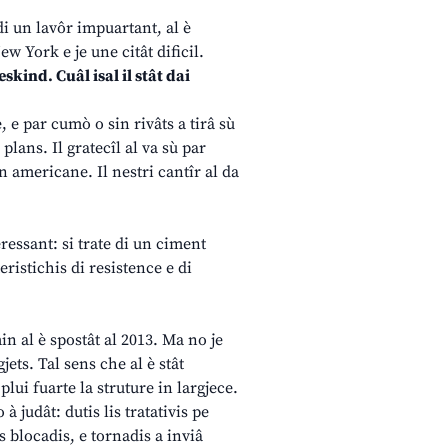
di un lavôr impuartant, al è
ew York e je une citât dificil.
skind. Cuâl isal il stât dai
e, e par cumò o sin rivâts a tirâ sù
plans. Il gratecîl al va sù par
n americane. Il nestri cantîr al da
eressant: si trate di un ciment
eristichis di resistence e di
in al è spostât al 2013. Ma no je
ets. Tal sens che al è stât
plui fuarte la struture in largjece.
 judât: dutis lis tratativis pe
 blocadis, e tornadis a inviâ