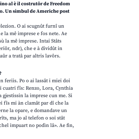
ino al è il costrutôr de Freedom
ro. Un simbul de Americhe post
elezion. O ai scugnût furnî un
he la mê imprese e fos nete. Ae
sù la mê imprese. Intai Stâts
eriôr, ndr), che e à dividût in
aûr a tratâ par altris lavôrs.
?
n feriis. Po o ai lassât i miei doi
ai cuatri fîs: Renzo, Lora, Cynthia
a gjestissin la imprese cun me. Si
ei fîs mi àn clamât par dî che la
verne la opare, e domandave un
ts, ma jo al telefon o soi stât
i chel impuart no podìn lâ». Ae fin,