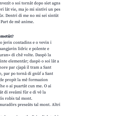
nvezit o soi tornât dopo siet agns
ri lât vie, ma jo mi sintivi un pes
ûr. Dentri di me no mi sei sintût
. Part de mê anime.
l metût?
o jerin contadins e o vevin i
angjavin lidric e polente e
muran» di chê volte. Daspò la
uinte elementâr; daspò o soi lât a
nore par cjapâ il tram a Sant
e, par po tornâ di gnûf a Sant
tade propit la mê formazion
che o ai puartât cun me. O ai
ât di sveâmi fûr e di vê la
is robis tal mont.
 muradôrs preseâts tal mont. Altri