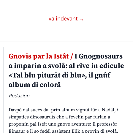
va indevant →
Gnovis par la Istât /
I Gnognosaurs
a imparin a svolâ: al rive in edicule
«Tal blu piturât di blu», il gnûf
album di colorâ
Redazion
Daspò dal sucès dal prin album vignût fûr a Nadâl, i
simpatics dinosauruts che a fevelin par furlan a
proponin pal Istât une gnove aventure: il professôr
Einsaur e il so fedêl assistent Blik a provin di svolâ,