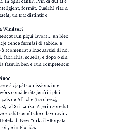
t. In ogni cantîr. Prin di dut al è
inteligjent, formât. Cualchi viaç a
seât, un trat distintîf e
t a Windsor?
omençât cun piçui lavôrs… un blec
cje cence fermâsi di sabide. E
e à scomençât a inacuarzisi di nô.
i, fabrichis, scuelis, e dopo o sin
 Lis fasevin ben e cun competence:
vino?
ese e à cjapât comissions inte
ôrs considerâts jenfri i plui
 paîs de Afriche (tra chescj,
), tal Sri Lanka. A jerin soredut
eve viodût cemût che o lavoravin.
t Hotel» di New York, il «Borgata
oit, e in Florida.