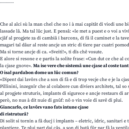
............
Che al alci sù la man chel che no i à mai capitât di viodi une b
lassade lâ. Ma tal lûc just. E pensâ: «le met a puest e o voi a vivi 
cjâf al progjete za di cambiâ i barcons, di fâ il caminet e la tav
magari tal dâur al reste ancje un stric di tiere par cuatri pomod
Ma si torne ancje di ca. «Sveiti!», ti dîs chê vosute.
E alore si resone e e partìs la solite frase: «Cun dut ce che al 
la cjase gnove».
Ma ise vere che sistemâ une cjase al coste tant
O isal pardabon dome un lûc comun?
«Dipent dai lavôrs che a son di fâ e di trop vecje che e je la cja
Pillinini, inzegnîr che al colabore cun diviers architets, tal s
al progjete struturis, implants di sigurece e ancje restaurs di 
però, no nus à dit nuie di gnûf: nô o vin voie di savê di plui.
Giancarlo, ce lavôrs vano fats intune cjase
di ristruturâ?
Di solit si tornin a fâ ducj i implants – eletric, idric, sanitari 
plantiere. Te plui part dai câs, a son di butâ fûr par fâ la vent