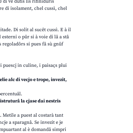
 di vê dutis lis rifiniduris
e di isolament, chel cussì, chel
ade. Di solit al sucêt cussì. E à il
esterni o pûr si à voie di lâ a stâ
ns regoladôrs si pues fâ sù gnûf
i puescj in culine, i paisaçs plui
lie alc di vecjo e trope, invezit,
percentuâl.
ristruturâ la cjase dai nestris
. Metile a puest al costarà tant
cje a sparagnâ. Se invezit e je
L’impuartant al è domandâ simpri