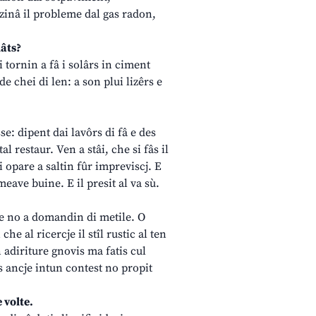
zinâ il probleme dal gas radon,
lâts?
i tornin a fâ i solârs in ciment
e chei di len: a son plui lizêrs e
se: dipent dai lavôrs di fâ e des
l restaur. Ven a stâi, che si fâs il
i opare a saltin fûr impreviscj. E
eave buine. E il presit al va sù.
, se no a domandin di metile. O
he al ricercje il stîl rustic al ten
n adiriture gnovis ma fatis cul
lis ancje intun contest no propit
e volte.