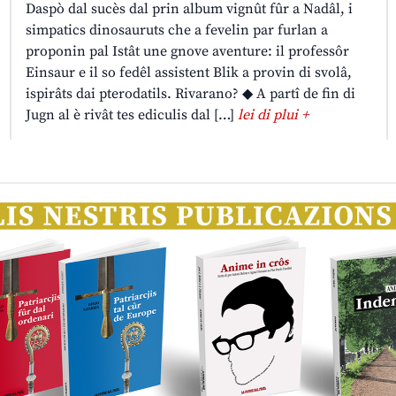
Daspò dal sucès dal prin album vignût fûr a Nadâl, i
simpatics dinosauruts che a fevelin par furlan a
proponin pal Istât une gnove aventure: il professôr
Einsaur e il so fedêl assistent Blik a provin di svolâ,
ispirâts dai pterodatils. Rivarano? ◆ A partî de fin di
Jugn al è rivât tes ediculis dal […]
lei di plui +