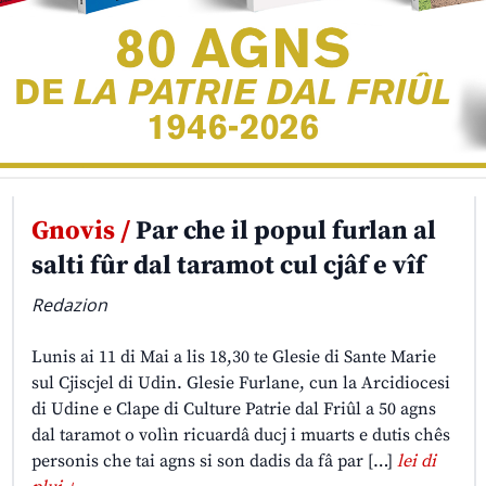
Gnovis /
Par che il popul furlan al
salti fûr dal taramot cul cjâf e vîf
Redazion
Lunis ai 11 di Mai a lis 18,30 te Glesie di Sante Marie
sul Cjiscjel di Udin. Glesie Furlane, cun la Arcidiocesi
di Udine e Clape di Culture Patrie dal Friûl a 50 agns
dal taramot o volìn ricuardâ ducj i muarts e dutis chês
personis che tai agns si son dadis da fâ par […]
lei di