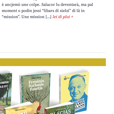
è ancjemò une colpe. Salacor lu deventarà, ma pal
moment o podin jessi “libars di sielzi” di lâ in
“mission”. Une mission […]
lei di plui +