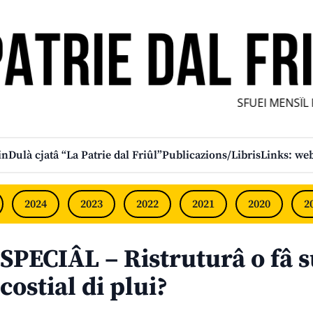
SFUEI MENSÎL FU
in
Dulà cjatâ “La Patrie dal Friûl”
Publicazions/Libris
Links: web
2024
2023
2022
2021
2020
2
SPECIÂL – Ristruturâ o fâ 
costial di plui?