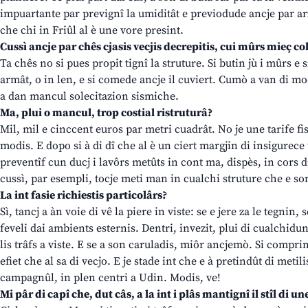
impuartante par prevignî la umiditât e previodude ancje par ar
che chi in Friûl al è une vore presint.
Cussì ancje par chês cjasis vecjis decrepitis, cui mûrs mieç co
Ta chês no si pues propit tignî la struture. Si butin jù i mûrs e s
armât, o in len, e si comede ancje il cuviert. Cumò a van di mod
a dan mancul solecitazion sismiche.
Ma, plui o mancul, trop costial ristruturâ?
Mil, mil e cinccent euros par metri cuadrât. No je une tarife fis
modis. E dopo si à di dî che al è un ciert margjin di insigurece ta
preventîf cun ducj i lavôrs metûts in cont ma, dispès, in cors d
cussì, par esempli, tocje meti man in cualchi struture che e som
La int fasie richiestis particolârs?
Sì, tancj a àn voie di vê la piere in viste: se e jere za le tegnin
feveli dai ambients esternis. Dentri, invezit, plui di cualchidun c
lis trâfs a viste. E se a son caruladis, miôr ancjemò. Si compri
efiet che al sa di vecjo. E je stade int che e à pretindût di meti
campagnûl, in plen centri a Udin. Modis, ve!
Mi pâr di capî che, dut câs, a la int i plâs mantignî il stîl di un