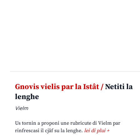
Gnovis vielis par la Istât /
Netiti la
lenghe
Vielm
Us tornin a proponi une rubricute di Vielm par
rinfrescasi il cjâf su la lenghe.
lei di plui +