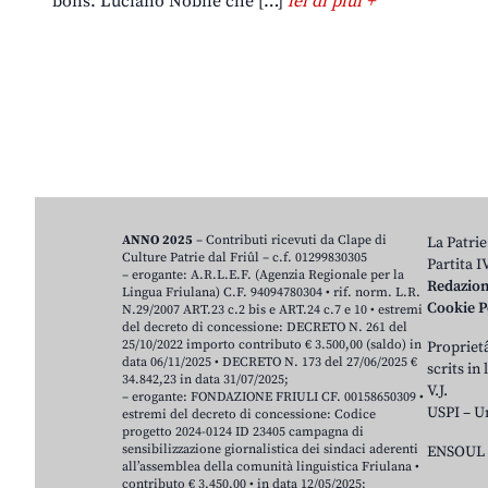
bons. Luciano Nobile che […]
lei di plui +
ANNO 2025
– Contributi ricevuti da Clape di
La Patrie
Culture Patrie dal Friûl – c.f. 01299830305
Partita 
– erogante: A.R.L.E.F. (Agenzia Regionale per la
Redazio
Lingua Friulana) C.F. 94094780304 • rif. norm. L.R.
Cookie P
N.29/2007 ART.23 c.2 bis e ART.24 c.7 e 10 • estremi
del decreto di concessione: DECRETO N. 261 del
25/10/2022 importo contributo € 3.500,00 (saldo) in
Proprietâ
data 06/11/2025 • DECRETO N. 173 del 27/06/2025 €
scrits in
34.842,23 in data 31/07/2025;
V.J.
– erogante: FONDAZIONE FRIULI CF. 00158650309 •
USPI – U
estremi del decreto di concessione: Codice
progetto 2024-0124 ID 23405 campagna di
sensibilizzazione giornalistica dei sindaci aderenti
ENSOUL 
all’assemblea della comunità linguistica Friulana •
contributo € 3.450,00 • in data 12/05/2025;