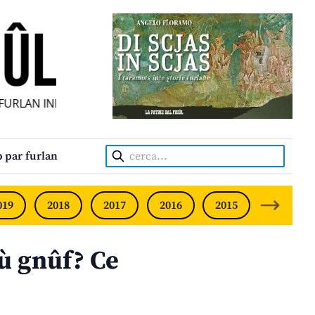
RLAN INDIPENDENT • INDEPENDENT FRIULIAN MONTHLY • N
Cerca:
 par furlan
019
2018
2017
2016
2015
2014
sù gnûf? Ce