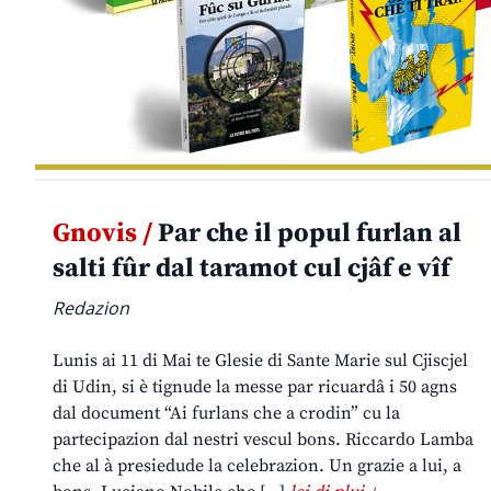
Gnovis /
Par che il popul furlan al
salti fûr dal taramot cul cjâf e vîf
Redazion
Lunis ai 11 di Mai te Glesie di Sante Marie sul Cjiscjel
di Udin, si è tignude la messe par ricuardâ i 50 agns
dal document “Ai furlans che a crodin” cu la
partecipazion dal nestri vescul bons. Riccardo Lamba
che al à presiedude la celebrazion. Un grazie a lui, a