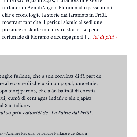
Il libri «Di scjas in scjas, i taramots inte storie
furlane» di Agnul/Angelo Floramo al ripasse in mût
clâr e cronologjic la storie dai taramots in Friûl,
mostrant tant che il pericul sismic al sedi une
presince costante inte nestre storie. La pene
fortunade di Floramo e acompagne il […]
lei di plui +
lenghe furlane, che a son convints di fâ part de
e al è come dî che o sin un popul, une etnie,
po tancj parons, che a àn balinât di chestis
cui, cumò di cent agns indaûr o sin cjapâts
al Stât talian».
ul so prin editoriâl de “La Patrie dal Friûl”,
LeF - Agjenzie Regjonâl pe Lenghe Furlane e de Regjon