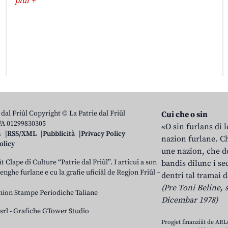
plui +
 dal Friûl Copyright © La Patrie dal Friûl
Cui che o sin
IVA 01299830305
«O sin furlans di 
n
RSS/XML
Pubblicità
Privacy Policy
nazion furlane. Ch
olicy
une nazion, che do
t Clape di Culture “Patrie dal Friûl”. I articui a son
bandis dilunc i se
 lenghe furlane e cu la grafie uficiâl de Regjon Friûl –
dentri tal tramai d
(Pre Toni Beline, s
nion Stampe Periodiche Taliane
Dicembar 1978)
srl
-
Grafiche GTower Studio
Progjet finanziât de AR