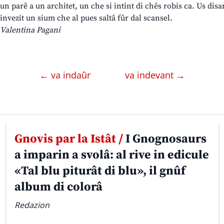
un parê a un architet, un che si intint di chês robis ca. Us disar
invezit un sium che al pues saltâ fûr dal scansel.
Valentina Pagani
← va indaûr
va indevant →
Gnovis par la Istât /
I Gnognosaurs
a imparin a svolâ: al rive in edicule
«Tal blu piturât di blu», il gnûf
album di colorâ
Redazion