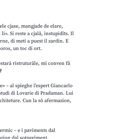
iele cjase, mangjade de elare,
li». Si reste a cjalâ, instupidîts. Il
erne, di meti a puest il zardin. E
oros, un toc di ort.
costarà ristruturâle, mi conven fâ
?
se» – al spieghe l’espert Giancarlo
o studi di Lovarie di Pradaman. Lui
architeture. Cun la sô afermazion,
e termic – e i paviments dal
ilazion dal sotpaviment,