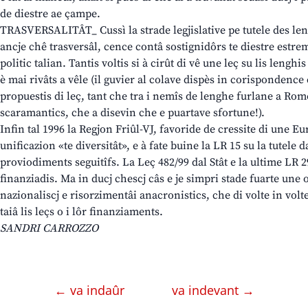
de diestre ae çampe.
TRASVERSALITÂT_ Cussì la strade legjislative pe tutele des leng
ancje chê trasversâl, cence contâ sostignidôrs te diestre estre
politic talian. Tantis voltis si à cirût di vê une leç su lis lenghi
è mai rivâts a vêle (il guvier al colave dispès in corispondence 
propuestis di leç, tant che tra i nemîs de lenghe furlane a Rome
scaramantics, che a disevin che e puartave sfortune!).
Infin tal 1996 la Regjon Friûl-VJ, favoride de cressite di une E
unificazion «te diversitât», e à fate buine la LR 15 su la tutele da
proviodiments seguitîfs. La Leç 482/99 dal Stât e la ultime LR 2
finanziadis. Ma in ducj chescj câs e je simpri stade fuarte un
nazionaliscj e risorzimentâi anacronistics, che di volte in volt
taiâ lis leçs o i lôr finanziaments.
SANDRI CARROZZO
← va indaûr
va indevant →