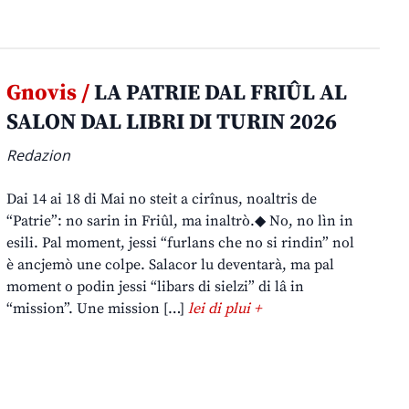
Gnovis /
LA PATRIE DAL FRIÛL AL
SALON DAL LIBRI DI TURIN 2026
Redazion
Dai 14 ai 18 di Mai no steit a cirînus, noaltris de
“Patrie”: no sarin in Friûl, ma inaltrò.◆ No, no lìn in
esili. Pal moment, jessi “furlans che no si rindin” nol
è ancjemò une colpe. Salacor lu deventarà, ma pal
moment o podin jessi “libars di sielzi” di lâ in
“mission”. Une mission […]
lei di plui +