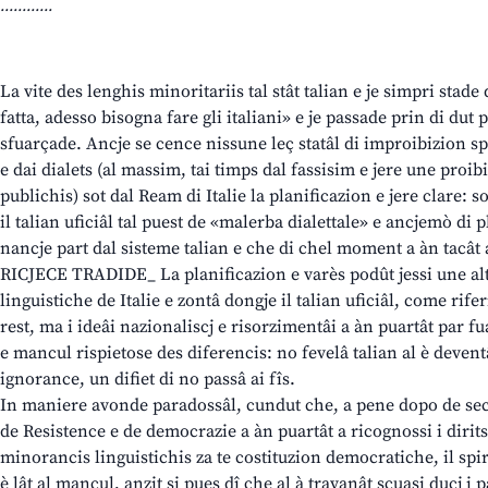
............
La vite des lenghis minoritariis tal stât talian e je simpri stade 
fatta, adesso bisogna fare gli italiani» e je passade prin di dut 
sfuarçade. Ancje se cence nissune leç statâl di improibizion sp
e dai dialets (al massim, tai timps dal fassisim e jere une proibi
publichis) sot dal Ream di Italie la planificazion e jere clare: 
il talian uficiâl tal puest de «malerba dialettale» e ancjemò di 
nancje part dal sisteme talian e che di chel moment a àn tacât 
RICJECE TRADIDE_ La planificazion e varès podût jessi une alt
linguistiche de Italie e zontâ dongje il talian uficiâl, come ri
rest, ma i ideâi nazionaliscj e risorzimentâi a àn puartât par fu
e mancul rispietose des diferencis: no fevelâ talian al è deven
ignorance, un difiet di no passâ ai fîs.
In maniere avonde paradossâl, cundut che, a pene dopo de sec
de Resistence e de democrazie a àn puartât a ricognossi i dirits 
minorancis linguistichis za te costituzion democratiche, il spir
è lât al mancul, anzit si pues dî che al à travanât scuasi ducj i 