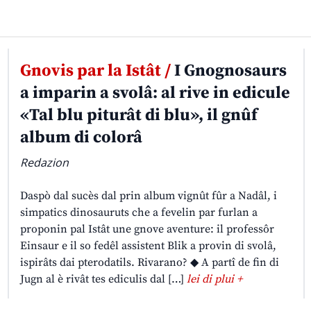
Gnovis par la Istât /
I Gnognosaurs
a imparin a svolâ: al rive in edicule
«Tal blu piturât di blu», il gnûf
album di colorâ
Redazion
Daspò dal sucès dal prin album vignût fûr a Nadâl, i
simpatics dinosauruts che a fevelin par furlan a
proponin pal Istât une gnove aventure: il professôr
Einsaur e il so fedêl assistent Blik a provin di svolâ,
ispirâts dai pterodatils. Rivarano? ◆ A partî de fin di
Jugn al è rivât tes ediculis dal […]
lei di plui +