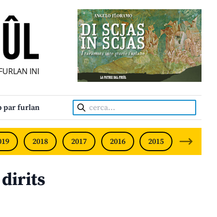
RLAN INDIPENDENT • INDEPENDENT FRIULIAN MONTHLY • 
Cerca:
 par furlan
019
2018
2017
2016
2015
2014
dirits