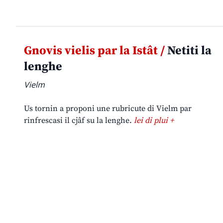
Gnovis vielis par la Istât /
Netiti la
lenghe
Vielm
Us tornin a proponi une rubricute di Vielm par
rinfrescasi il cjâf su la lenghe.
lei di plui +