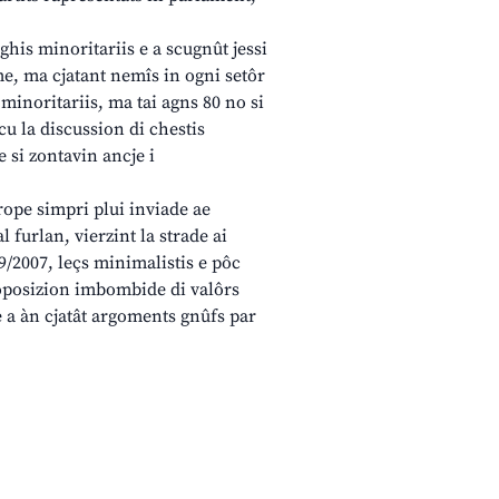
his minoritariis e a scugnût jessi
me, ma cjatant nemîs in ogni setôr
s minoritariis, ma tai agns 80 no si
cu la discussion di chestis
 si zontavin ancje i
urope simpri plui inviade ae
l furlan, vierzint la strade ai
9/2007, leçs minimalistis e pôc
e oposizion imbombide di valôrs
e a àn cjatât argoments gnûfs par