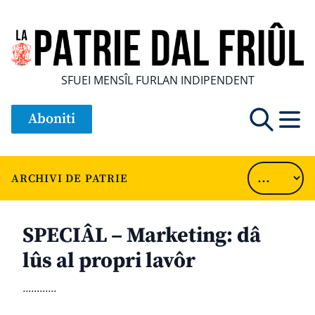
SFUEI MENSÎL FURLAN INDIPENDENT
Aboniti
ARCHIVI DE PATRIE
SPECIÂL – Marketing: dâ
lûs al propri lavôr
............