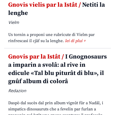
Gnovis vielis par la Istât /
Netiti la
lenghe
Vielm
Us tornin a proponi une rubricute di Vielm par
rinfrescasi il cjâf su la lenghe.
lei di plui +
Gnovis par la Istât /
I Gnognosaurs
a imparin a svolâ: al rive in
edicule «Tal blu piturât di blu», il
gnûf album di colorâ
Redazion
Daspò dal sucès dal prin album vignût fûr a Nadâl, i
simpatics dinosauruts che a fevelin par furlan a