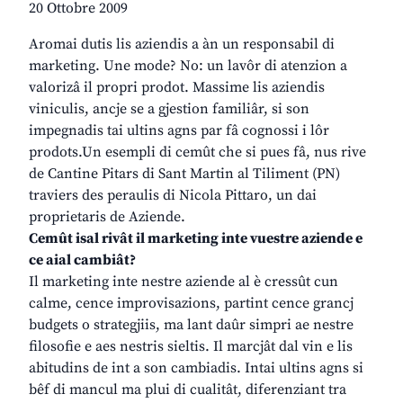
20 Ottobre 2009
Aromai dutis lis aziendis a àn un responsabil di
marketing. Une mode? No: un lavôr di atenzion a
valorizâ il propri prodot. Massime lis aziendis
viniculis, ancje se a gjestion familiâr, si son
impegnadis tai ultins agns par fâ cognossi i lôr
prodots.Un esempli di cemût che si pues fâ, nus rive
de Cantine Pitars di Sant Martin al Tiliment (PN)
traviers des peraulis di Nicola Pittaro, un dai
proprietaris de Aziende.
Cemût isal rivât il marketing inte vuestre aziende e
ce aial cambiât?
Il marketing inte nestre aziende al è cressût cun
calme, cence improvisazions, partint cence grancj
budgets o strategjiis, ma lant daûr simpri ae nestre
filosofie e aes nestris sieltis. Il marcjât dal vin e lis
abitudins de int a son cambiadis. Intai ultins agns si
bêf di mancul ma plui di cualitât, diferenziant tra