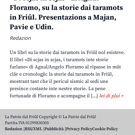
Floramo, su la storie dai taramots
in Friûl. Presentazions a Majan,
Pavie e Udin.
Redazion
Un libri su la storie dai taramots in Friûl nol esisteve.
Il libri «Di scjas in scjas, i taramots inte storie
furlane» di Agnul/Angelo Floramo al ripasse in mût
clâr e cronologjic la storie dai taramots in Friûl,
mostrant tant che il pericul sismic al sedi une
presince costante inte nestre storie. La pene
fortunade di Floramo e acompagne il […]
lei di plui +
La Patrie dal Friûl Copyright © La Patrie dal Friûl
Partita IVA 01299830305
Redazion
RSS/XML
Pubblicità
Privacy Policy
Cookie Policy