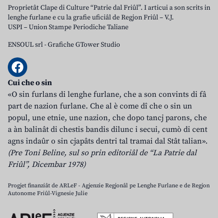
Proprietât Clape di Culture “Patrie dal Friûl”. I articui a son scrits in
lenghe furlane e cu la grafie uficiâl de Regjon Friûl – V.J.
USPI – Union Stampe Periodiche Taliane
ENSOUL srl
-
Grafiche GTower Studio
Cui che o sin
«O sin furlans di lenghe furlane, che a son convints di fâ
part de nazion furlane. Che al è come dî che o sin un
popul, une etnie, une nazion, che dopo tancj parons, che
a àn balinât di chestis bandis dilunc i secui, cumò di cent
agns indaûr o sin cjapâts dentri tal tramai dal Stât talian».
(Pre Toni Beline, sul so prin editoriâl de “La Patrie dal
Friûl”, Dicembar 1978)
Progjet finanziât de ARLeF - Agjenzie Regjonâl pe Lenghe Furlane e de Regjon
Autonome Friûl-Vignesie Julie