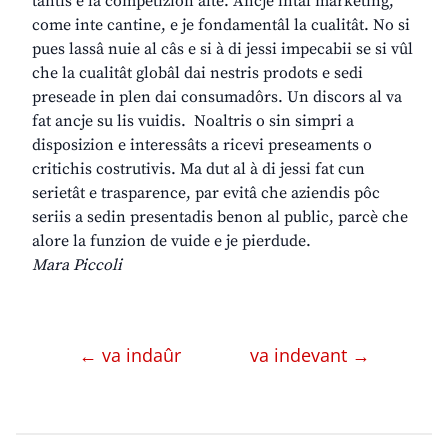
tantis e la competizion alte. Ancje intal marketing,
come inte cantine, e je fondamentâl la cualitât. No si
pues lassâ nuie al câs e si à di jessi impecabii se si vûl
che la cualitât globâl dai nestris prodots e sedi
preseade in plen dai consumadôrs. Un discors al va
fat ancje su lis vuidis. Noaltris o sin simpri a
disposizion e interessâts a ricevi preseaments o
critichis costrutivis. Ma dut al à di jessi fat cun
serietât e trasparence, par evitâ che aziendis pôc
seriis a sedin presentadis benon al public, parcè che
alore la funzion de vuide e je pierdude.
Mara Piccoli
← va indaûr
va indevant →