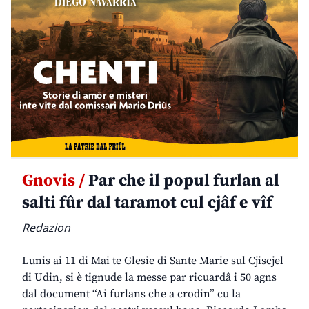
Gnovis /
Par che il popul furlan al
salti fûr dal taramot cul cjâf e vîf
Redazion
Lunis ai 11 di Mai te Glesie di Sante Marie sul Cjiscjel
di Udin, si è tignude la messe par ricuardâ i 50 agns
dal document “Ai furlans che a crodin” cu la