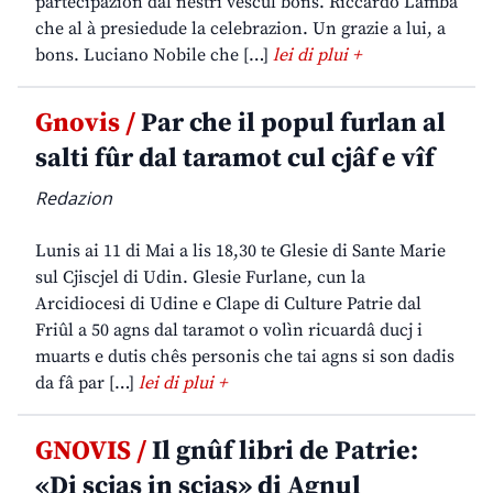
partecipazion dal nestri vescul bons. Riccardo Lamba
che al à presiedude la celebrazion. Un grazie a lui, a
bons. Luciano Nobile che […]
lei di plui +
Gnovis /
Par che il popul furlan al
salti fûr dal taramot cul cjâf e vîf
Redazion
Lunis ai 11 di Mai a lis 18,30 te Glesie di Sante Marie
sul Cjiscjel di Udin. Glesie Furlane, cun la
Arcidiocesi di Udine e Clape di Culture Patrie dal
Friûl a 50 agns dal taramot o volìn ricuardâ ducj i
muarts e dutis chês personis che tai agns si son dadis
da fâ par […]
lei di plui +
GNOVIS /
Il gnûf libri de Patrie:
«Di scjas in scjas» di Agnul