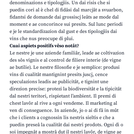
denominazions e tipologjiis. Un dai risis che si
puedin cori al è chel di fidâsi dal marcjât a svuarbon,
fidantsi de domande dai grossiscj leâts ae mode dal
moment e ae concorince sui presits. Sul lunc periodi
e je le standardizazion dal gust e des tipologjiis dai
vins che nus preocupe di plui.
Cuai aspiets positîfs vêso notât?
Le nestre je une aziende familiâr, leade ae coltivazion
des sôs vignis e al control de filiere interie (de vigne
ae butilie). Le nestre filosofie e je semplice: produsi
vins di cualitât mantignint presits juscj, cence
speculazions leadis ae publicitât, e tignint une
direzion precise: protezi la biodiversitât e la tipicitât
dal nestri teritori, rispietant l’ambient. Il premi di
chest lavôr al rive a ogni vendeme. Il marketing al
ven di conseguence. In aziende, jo o ai di fâ in mût
che i clients a cognossin lis nestris sieltis e che a
puedin preseâ la cualitât dai nestri prodots. Ogni dì o
soi impegnât a mostrâ dut il nestri lavôr, de vigne ae