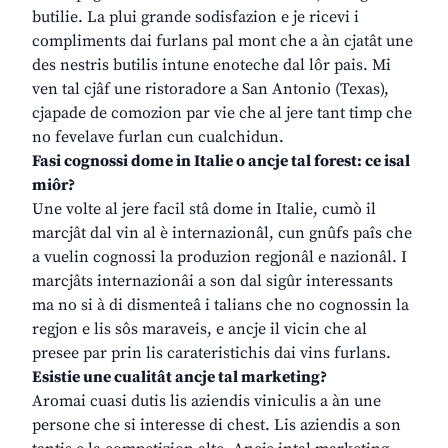
butilie. La plui grande sodisfazion e je ricevi i
compliments dai furlans pal mont che a àn cjatât une
des nestris butilis intune enoteche dal lôr pais. Mi
ven tal cjâf une ristoradore a San Antonio (Texas),
cjapade de comozion par vie che al jere tant timp che
no fevelave furlan cun cualchidun.
Fasi cognossi dome in Italie o ancje tal forest: ce isal
miôr?
Une volte al jere facil stâ dome in Italie, cumò il
marcjât dal vin al è internazionâl, cun gnûfs paîs che
a vuelin cognossi la produzion regjonâl e nazionâl. I
marcjâts internazionâi a son dal sigûr interessants
ma no si à di dismenteâ i talians che no cognossin la
regjon e lis sôs maraveis, e ancje il vicin che al
presee par prin lis carateristichis dai vins furlans.
Esistie une cualitât ancje tal marketing?
Aromai cuasi dutis lis aziendis viniculis a àn une
persone che si interesse di chest. Lis aziendis a son