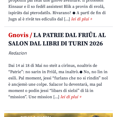
proponin pal Istât une gnove aventure: il professôr
Einsaur e il so fedêl assistent Blik a provin di svolâ,
ispirâts dai pterodatils. Rivarano? ◆ A partî de fin di
Jugn al è rivât tes ediculis dal […]
lei di plui +
Gnovis /
LA PATRIE DAL FRIÛL AL
SALON DAL LIBRI DI TURIN 2026
Redazion
Dai 14 ai 18 di Mai no steit a cirînus, noaltris de
“Patrie”: no sarin in Friûl, ma inaltrò.◆ No, no lìn in
esili. Pal moment, jessi “furlans che no si rindin” nol
è ancjemò une colpe. Salacor lu deventarà, ma pal
moment o podin jessi “libars di sielzi” di lâ in
“mission”. Une mission […]
lei di plui +