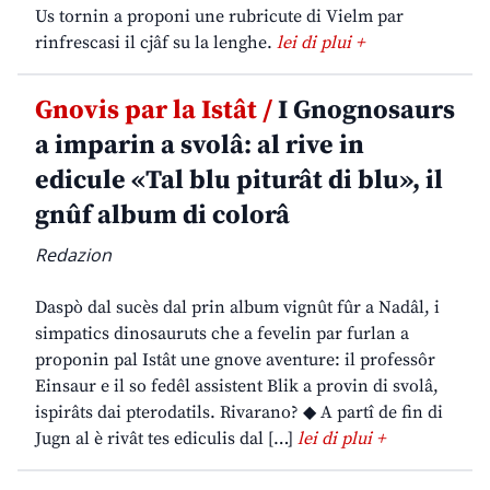
Us tornin a proponi une rubricute di Vielm par
rinfrescasi il cjâf su la lenghe.
lei di plui +
Gnovis par la Istât /
I Gnognosaurs
a imparin a svolâ: al rive in
edicule «Tal blu piturât di blu», il
gnûf album di colorâ
Redazion
Daspò dal sucès dal prin album vignût fûr a Nadâl, i
simpatics dinosauruts che a fevelin par furlan a
proponin pal Istât une gnove aventure: il professôr
Einsaur e il so fedêl assistent Blik a provin di svolâ,
ispirâts dai pterodatils. Rivarano? ◆ A partî de fin di
Jugn al è rivât tes ediculis dal […]
lei di plui +