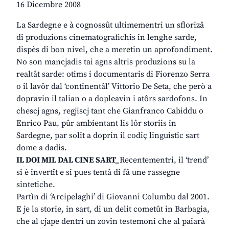
16 Dicembre 2008
La Sardegne e à cognossût ultimementri un sflorizâ
di produzions cinematografichis in lenghe sarde,
dispès di bon nivel, che a meretin un aprofondiment.
No son mancjadis tai agns altris produzions su la
realtât sarde: otims i documentaris di Fiorenzo Serra
o il lavôr dal ‘continentâl’ Vittorio De Seta, che però a
dopravin il talian o a dopleavin i atôrs sardofons. In
chescj agns, regjiscj tant che Gianfranco Cabiddu o
Enrico Pau, pûr ambientant lis lôr storiis in
Sardegne, par solit a doprin il codiç linguistic sart
dome a dadis.
IL DOI MIL DAL CINE SART_
Recentementri, il ‘trend’
si è invertît e si pues tentâ di fâ une rassegne
sintetiche.
Partìn di ‘Arcipelaghi’ di Giovanni Columbu dal 2001.
E je la storie, in sart, di un delit cometût in Barbagia,
che al cjape dentri un zovin testemoni che al paiarà