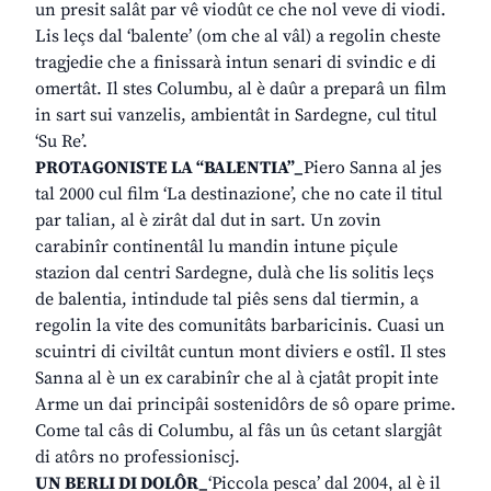
un presit salât par vê viodût ce che nol veve di viodi.
Lis leçs dal ‘balente’ (om che al vâl) a regolin cheste
tragjedie che a finissarà intun senari di svindic e di
omertât. Il stes Columbu, al è daûr a preparâ un film
in sart sui vanzelis, ambientât in Sardegne, cul titul
‘Su Re’.
PROTAGONISTE LA “BALENTIA”_
Piero Sanna al jes
tal 2000 cul film ‘La destinazione’, che no cate il titul
par talian, al è zirât dal dut in sart. Un zovin
carabinîr continentâl lu mandin intune piçule
stazion dal centri Sardegne, dulà che lis solitis leçs
de balentia, intindude tal piês sens dal tiermin, a
regolin la vite des comunitâts barbaricinis. Cuasi un
scuintri di civiltât cuntun mont diviers e ostîl. Il stes
Sanna al è un ex carabinîr che al à cjatât propit inte
Arme un dai principâi sostenidôrs de sô opare prime.
Come tal câs di Columbu, al fâs un ûs cetant slargjât
di atôrs no professioniscj.
UN BERLI DI DOLÔR_
‘Piccola pesca’ dal 2004, al è il