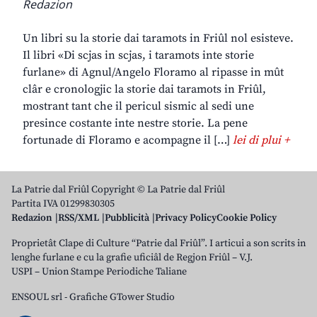
Redazion
Un libri su la storie dai taramots in Friûl nol esisteve.
Il libri «Di scjas in scjas, i taramots inte storie
furlane» di Agnul/Angelo Floramo al ripasse in mût
clâr e cronologjic la storie dai taramots in Friûl,
mostrant tant che il pericul sismic al sedi une
presince costante inte nestre storie. La pene
fortunade di Floramo e acompagne il […]
lei di plui +
La Patrie dal Friûl Copyright © La Patrie dal Friûl
Partita IVA 01299830305
Redazion
RSS/XML
Pubblicità
Privacy Policy
Cookie Policy
Proprietât Clape di Culture “Patrie dal Friûl”. I articui a son scrits in
lenghe furlane e cu la grafie uficiâl de Regjon Friûl – V.J.
USPI – Union Stampe Periodiche Taliane
ENSOUL srl
-
Grafiche GTower Studio