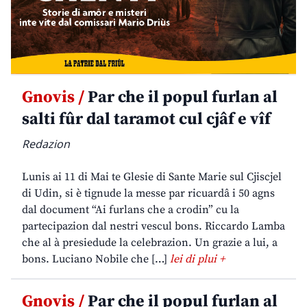
Gnovis /
Par che il popul furlan al
salti fûr dal taramot cul cjâf e vîf
Redazion
Lunis ai 11 di Mai te Glesie di Sante Marie sul Cjiscjel
di Udin, si è tignude la messe par ricuardâ i 50 agns
dal document “Ai furlans che a crodin” cu la
partecipazion dal nestri vescul bons. Riccardo Lamba
che al à presiedude la celebrazion. Un grazie a lui, a
bons. Luciano Nobile che […]
lei di plui +
Gnovis /
Par che il popul furlan al