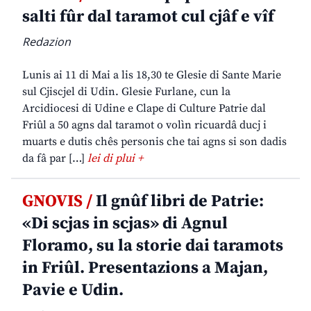
salti fûr dal taramot cul cjâf e vîf
Redazion
Lunis ai 11 di Mai a lis 18,30 te Glesie di Sante Marie
sul Cjiscjel di Udin. Glesie Furlane, cun la
Arcidiocesi di Udine e Clape di Culture Patrie dal
Friûl a 50 agns dal taramot o volìn ricuardâ ducj i
muarts e dutis chês personis che tai agns si son dadis
da fâ par […]
lei di plui +
GNOVIS /
Il gnûf libri de Patrie:
«Di scjas in scjas» di Agnul
Floramo, su la storie dai taramots
in Friûl. Presentazions a Majan,
Pavie e Udin.