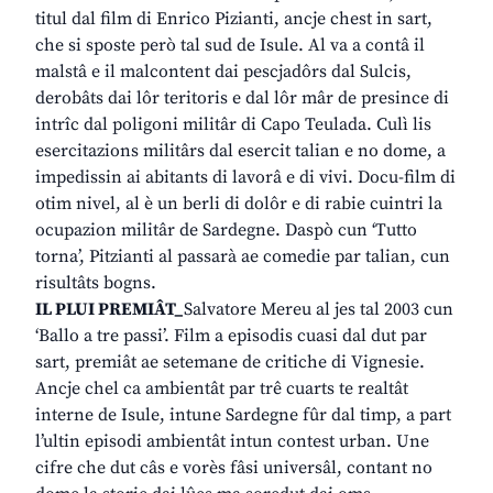
titul dal film di Enrico Pizianti, ancje chest in sart,
che si sposte però tal sud de Isule. Al va a contâ il
malstâ e il malcontent dai pescjadôrs dal Sulcis,
derobâts dai lôr teritoris e dal lôr mâr de presince di
intrîc dal poligoni militâr di Capo Teulada. Culì lis
esercitazions militârs dal esercit talian e no dome, a
impedissin ai abitants di lavorâ e di vivi. Docu-film di
otim nivel, al è un berli di dolôr e di rabie cuintri la
ocupazion militâr de Sardegne. Daspò cun ‘Tutto
torna’, Pitzianti al passarà ae comedie par talian, cun
risultâts bogns.
IL PLUI PREMIÂT_
Salvatore Mereu al jes tal 2003 cun
‘Ballo a tre passi’. Film a episodis cuasi dal dut par
sart, premiât ae setemane de critiche di Vignesie.
Ancje chel ca ambientât par trê cuarts te realtât
interne de Isule, intune Sardegne fûr dal timp, a part
l’ultin episodi ambientât intun contest urban. Une
cifre che dut câs e vorès fâsi universâl, contant no