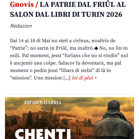
Gnovis /
LA PATRIE DAL FRIÛL AL
SALON DAL LIBRI DI TURIN 2026
Redazion
Dai 14 ai 18 di Mai no steit a cirînus, noaltris de
“Patrie”: no sarin in Friûl, ma inaltrò.◆ No, no lìn in
esili. Pal moment, jessi “furlans che no si rindin” nol
è ancjemò une colpe. Salacor lu deventarà, ma pal
moment o podin jessi “libars di sielzi” di lâ in
“mission”. Une mission […]
lei di plui +