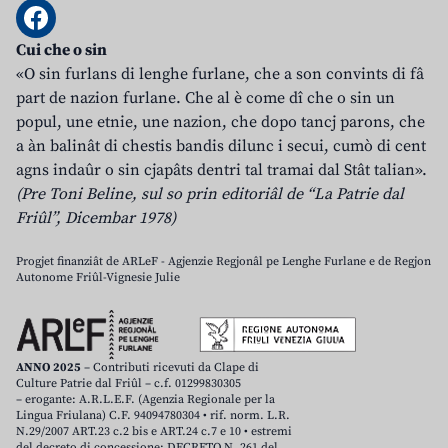
Cui che o sin
«O sin furlans di lenghe furlane, che a son convints di fâ
part de nazion furlane. Che al è come dî che o sin un
popul, une etnie, une nazion, che dopo tancj parons, che
a àn balinât di chestis bandis dilunc i secui, cumò di cent
agns indaûr o sin cjapâts dentri tal tramai dal Stât talian».
(Pre Toni Beline, sul so prin editoriâl de “La Patrie dal
Friûl”, Dicembar 1978)
Progjet finanziât de ARLeF - Agjenzie Regjonâl pe Lenghe Furlane e de Regjon
Autonome Friûl-Vignesie Julie
ANNO 2025
– Contributi ricevuti da Clape di
Culture Patrie dal Friûl – c.f. 01299830305
– erogante: A.R.L.E.F. (Agenzia Regionale per la
Lingua Friulana) C.F. 94094780304 • rif. norm. L.R.
N.29/2007 ART.23 c.2 bis e ART.24 c.7 e 10 • estremi
del decreto di concessione: DECRETO N. 261 del