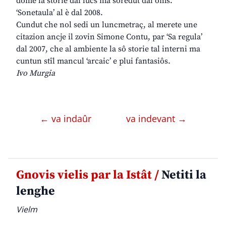
dome la storie dai lûcs ma soredut dai oms.
‘Sonetaula’ al è dal 2008.
Cundut che nol sedi un luncmetraç, al merete une
citazion ancje il zovin Simone Contu, par ‘Sa regula’
dal 2007, che al ambiente la sô storie tal interni ma
cuntun stîl mancul ‘arcaic’ e plui fantasiôs.
Ivo Murgia
← va indaûr
va indevant →
Gnovis vielis par la Istât /
Netiti la
lenghe
Vielm