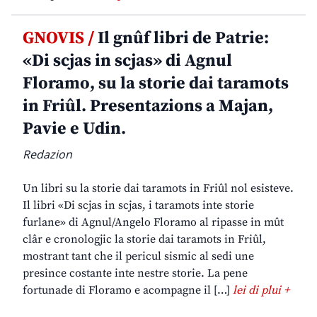
GNOVIS /
Il gnûf libri de Patrie:
«Di scjas in scjas» di Agnul
Floramo, su la storie dai taramots
in Friûl. Presentazions a Majan,
Pavie e Udin.
Redazion
Un libri su la storie dai taramots in Friûl nol esisteve.
Il libri «Di scjas in scjas, i taramots inte storie
furlane» di Agnul/Angelo Floramo al ripasse in mût
clâr e cronologjic la storie dai taramots in Friûl,
mostrant tant che il pericul sismic al sedi une
presince costante inte nestre storie. La pene
fortunade di Floramo e acompagne il […]
lei di plui +