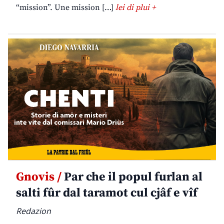
“mission”. Une mission […]
lei di plui +
Gnovis /
Par che il popul furlan al
salti fûr dal taramot cul cjâf e vîf
Redazion