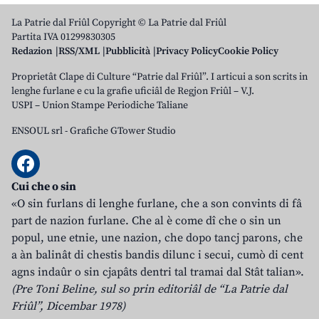
La Patrie dal Friûl Copyright © La Patrie dal Friûl
Partita IVA 01299830305
Redazion
RSS/XML
Pubblicità
Privacy Policy
Cookie Policy
Proprietât Clape di Culture “Patrie dal Friûl”. I articui a son scrits in
lenghe furlane e cu la grafie uficiâl de Regjon Friûl – V.J.
USPI – Union Stampe Periodiche Taliane
ENSOUL srl
-
Grafiche GTower Studio
Cui che o sin
«O sin furlans di lenghe furlane, che a son convints di fâ
part de nazion furlane. Che al è come dî che o sin un
popul, une etnie, une nazion, che dopo tancj parons, che
a àn balinât di chestis bandis dilunc i secui, cumò di cent
agns indaûr o sin cjapâts dentri tal tramai dal Stât talian».
(Pre Toni Beline, sul so prin editoriâl de “La Patrie dal
Friûl”, Dicembar 1978)