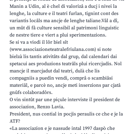
Manin a Udin, al è chel di valorizâ a ducj i nivei la
lenghe, la culture e il teatri furlan, tignint cont des
variantis locâls ma ancje de lenghe taliane.Vâl a dî,
un mût di fâ culture sensibil al patrimoni linguistic
de nestre tiere e viert a plui sperimentazions.
Se si va a viodi il lôr biel sît
(www.associazioneteatralefriulana.com) si note
bielzà lis tantis ativitâts dal grup, dal calendari dai
spetacui aes produzions teatrâls plui ricercjadis. Nol
mancje il marcjadut dal teatri, dulà che lis
compagniis a puedin vendi, comprâ o scambiâsi
materiâl, e parcè no, ancje meti inserzions par cjatâ
gnûfs colaboradôrs.
O vin sintût par une piçule interviste il president de
associazion, Renzo Lavia.
President, nus contial in pocjis peraulis ce che e je la
ATF?
«La associazion e je nassude intal 1997 daspò che