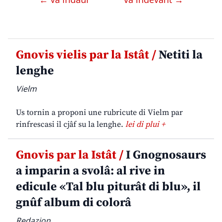
Gnovis vielis par la Istât /
Netiti la
lenghe
Vielm
Us tornin a proponi une rubricute di Vielm par
rinfrescasi il cjâf su la lenghe.
lei di plui +
Gnovis par la Istât /
I Gnognosaurs
a imparin a svolâ: al rive in
edicule «Tal blu piturât di blu», il
gnûf album di colorâ
Redazion