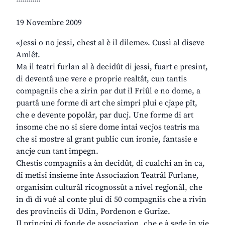
19 Novembre 2009
«Jessi o no jessi, chest al è il dileme». Cussì al diseve
Amlêt.
Ma il teatri furlan al à decidût di jessi, fuart e presint,
di deventâ une vere e proprie realtât, cun tantis
compagniis che a zirin par dut il Friûl e no dome, a
puartâ une forme di art che simpri plui e cjape pît,
che e devente popolâr, par ducj. Une forme di art
insome che no si siere dome intai vecjos teatris ma
che si mostre al grant public cun ironie, fantasie e
ancje cun tant impegn.
Chestis compagniis a àn decidût, di cualchi an in ca,
di metisi insieme inte Associazion Teatrâl Furlane,
organisim culturâl ricognossût a nivel regjonâl, che
in dì di vuê al conte plui di 50 compagniis che a rivin
des provinciis di Udin, Pordenon e Gurize.
Il principi di fonde de associazion, che e à sede in vie