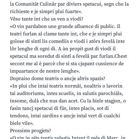
la Comunitât Culinâr par diviers spetacui, segn che la
richieste e je simpri plui fuarte».
Vêso tante int che us ven a viodi?
«O vin pardabon une grande afluence di public. Il
teatri furlan al clame tante int, che e je simpri plui
golose di sintî lis comediis e viodi i atôrs fevelâ inte
lôr lenghe di ogni dì. A àn propit gust di viodi il
spetacul ma soredut di sintî a fevelâ par furlan.Chest
secont me al è parcè che si sta cjapant cussience de
impuartance de nestre lenghe».
Dopraiso dome teatris o ancje altris spazis?
«In plui che intai teatris normâi, noaltris o lavorìn
tai auditoriums, intes scuelis, in salutis parochiâls,
insome, dulà che nus dan acet. Cu la biele stagjon, o
fasìn tancj spetacui di fûr, intes placis, sot di
tendons, intai zardins e ancje intal vert di cualchi
biele vile».
Prossims progjets?
«O vin in pîts tantis robutis.Intant il mês di Març, in