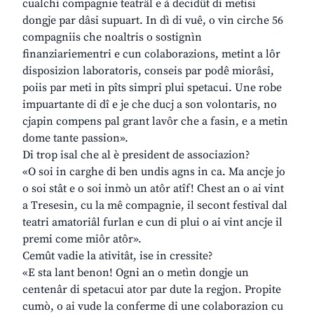
cualchi compagnie teatrâl e à decidût di metisi
dongje par dâsi supuart. In dì di vuê, o vin cirche 56
compagniis che noaltris o sostignìn
finanziariementri e cun colaborazions, metint a lôr
disposizion laboratoris, conseis par podê miorâsi,
poiis par meti in pîts simpri plui spetacui. Une robe
impuartante di dî e je che ducj a son volontaris, no
cjapin compens pal grant lavôr che a fasin, e a metin
dome tante passion».
Di trop isal che al è president de associazion?
«O soi in carghe di ben undis agns in ca. Ma ancje jo
o soi stât e o soi inmò un atôr atîf! Chest an o ai vint
a Tresesin, cu la mê compagnie, il secont festival dal
teatri amatoriâl furlan e cun di plui o ai vint ancje il
premi come miôr atôr».
Cemût vadie la ativitât, ise in cressite?
«E sta lant benon! Ogni an o metìn dongje un
centenâr di spetacui ator par dute la regjon. Propite
cumò, o ai vude la conferme di une colaborazion cu