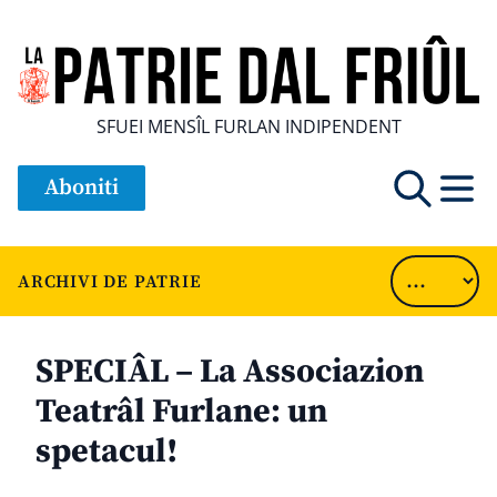
SFUEI MENSÎL FURLAN INDIPENDENT
Aboniti
ARCHIVI DE PATRIE
SPECIÂL – La Associazion
Teatrâl Furlane: un
spetacul!
............