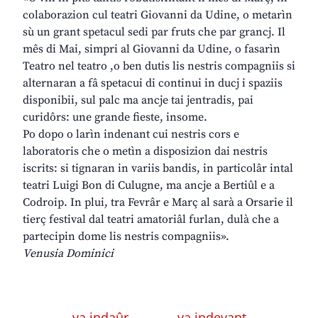
colaborazion cul teatri Giovanni da Udine, o metarìn
sù un grant spetacul sedi par fruts che par grancj. Il
mês di Mai, simpri al Giovanni da Udine, o fasarìn
Teatro nel teatro ,o ben dutis lis nestris compagniis si
alternaran a fâ spetacui di continui in ducj i spaziis
disponibii, sul palc ma ancje tai jentradis, pai
curidôrs: une grande fieste, insome.
Po dopo o larìn indenant cui nestris cors e
laboratoris che o metìn a disposizion dai nestris
iscrits: si tignaran in variis bandis, in particolâr intal
teatri Luigi Bon di Culugne, ma ancje a Bertiûl e a
Codroip. In plui, tra Fevrâr e Març al sarà a Orsarie il
tierç festival dal teatri amatoriâl furlan, dulà che a
partecipin dome lis nestris compagniis».
Venusia Dominici
← va indaûr
va indevant →