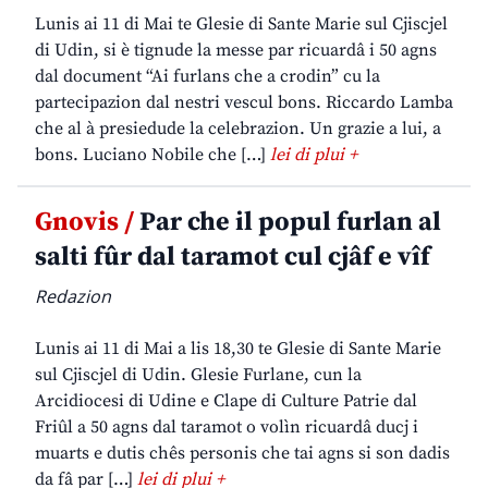
Lunis ai 11 di Mai te Glesie di Sante Marie sul Cjiscjel
di Udin, si è tignude la messe par ricuardâ i 50 agns
dal document “Ai furlans che a crodin” cu la
partecipazion dal nestri vescul bons. Riccardo Lamba
che al à presiedude la celebrazion. Un grazie a lui, a
bons. Luciano Nobile che […]
lei di plui +
Gnovis /
Par che il popul furlan al
salti fûr dal taramot cul cjâf e vîf
Redazion
Lunis ai 11 di Mai a lis 18,30 te Glesie di Sante Marie
sul Cjiscjel di Udin. Glesie Furlane, cun la
Arcidiocesi di Udine e Clape di Culture Patrie dal
Friûl a 50 agns dal taramot o volìn ricuardâ ducj i
muarts e dutis chês personis che tai agns si son dadis
da fâ par […]
lei di plui +