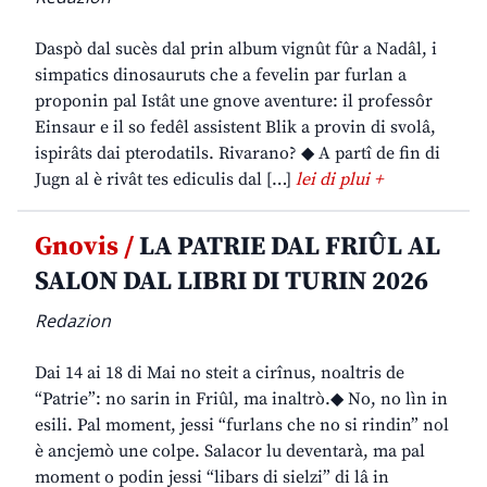
Daspò dal sucès dal prin album vignût fûr a Nadâl, i
simpatics dinosauruts che a fevelin par furlan a
proponin pal Istât une gnove aventure: il professôr
Einsaur e il so fedêl assistent Blik a provin di svolâ,
ispirâts dai pterodatils. Rivarano? ◆ A partî de fin di
Jugn al è rivât tes ediculis dal […]
lei di plui +
Gnovis /
LA PATRIE DAL FRIÛL AL
SALON DAL LIBRI DI TURIN 2026
Redazion
Dai 14 ai 18 di Mai no steit a cirînus, noaltris de
“Patrie”: no sarin in Friûl, ma inaltrò.◆ No, no lìn in
esili. Pal moment, jessi “furlans che no si rindin” nol
è ancjemò une colpe. Salacor lu deventarà, ma pal
moment o podin jessi “libars di sielzi” di lâ in