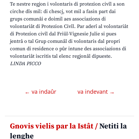
Te nestre regjon i volontaris di protezion civîl a son
cirche dîs mil: di chescj, vot mil a fasin part dai
grups comunâi e doimil aes associazions di
volontariât di Protezion Civîl. Par aderî al volontariât
di Protezion civîl dal Friûl-Vignesie Julie si pues
jentrâ o tal Grup comunâl di volontaris dal propri
comun di residence o pûr intune des associazions di
volontariât iscritis tal elenc regjonâl dipueste.
LINDA PICCO
← va indaûr
va indevant →
Gnovis vielis par la Istât /
Netiti la
lenghe