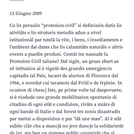
15 Giugno 2009
Cu lis peraulis “protezion civîl” si definissin dutis lis
ativitâts e lis struturis metudis adun a nivel
istituzionâl par tutelâ la vite, i bens, i insediaments e
l’ambient dai dams che lis calamitâts naturâls o altris
events a puedin produsi. Cemût ise nassude la
Protezion Civîl taliane? Dal sigûr, un grues sburt ae
sô istituzion al è vignût des grandis emergjencis
capitadis tal Paîs, tacant de aluvion di Florence dal
1966, e soredut cui taramots dal Friûl e de Irpinie. In
ocasion di chescj fats, pe prime volte tal daspovuere,
si è viodude une grande mobilitazion spontanie di
citadins di ogni etât e cundizion, rivâts a miârs di
ogni bande di Italie e dal forest tes zonis disastradis
par metisi a disposizion e par “dâ une man”. Al è stât
subite clâr che a mancjâ no jere duncje la solidarietât
de int, ma ben un sisteme public organizât che al