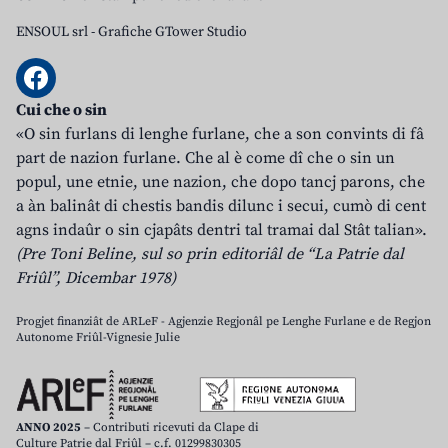
ENSOUL srl
-
Grafiche GTower Studio
Cui che o sin
«O sin furlans di lenghe furlane, che a son convints di fâ
part de nazion furlane. Che al è come dî che o sin un
popul, une etnie, une nazion, che dopo tancj parons, che
a àn balinât di chestis bandis dilunc i secui, cumò di cent
agns indaûr o sin cjapâts dentri tal tramai dal Stât talian».
(Pre Toni Beline, sul so prin editoriâl de “La Patrie dal
Friûl”, Dicembar 1978)
Progjet finanziât de ARLeF - Agjenzie Regjonâl pe Lenghe Furlane e de Regjon
Autonome Friûl-Vignesie Julie
ANNO 2025
– Contributi ricevuti da Clape di
Culture Patrie dal Friûl – c.f. 01299830305