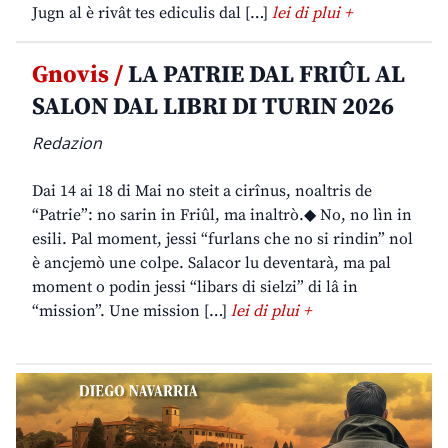
Jugn al è rivât tes ediculis dal […]
lei di plui +
Gnovis /
LA PATRIE DAL FRIÛL AL
SALON DAL LIBRI DI TURIN 2026
Redazion
Dai 14 ai 18 di Mai no steit a cirînus, noaltris de
“Patrie”: no sarin in Friûl, ma inaltrò.◆ No, no lìn in
esili. Pal moment, jessi “furlans che no si rindin” nol
è ancjemò une colpe. Salacor lu deventarà, ma pal
moment o podin jessi “libars di sielzi” di lâ in
“mission”. Une mission […]
lei di plui +