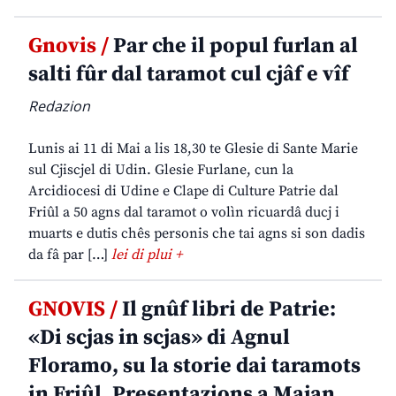
Gnovis /
Par che il popul furlan al
salti fûr dal taramot cul cjâf e vîf
Redazion
Lunis ai 11 di Mai a lis 18,30 te Glesie di Sante Marie
sul Cjiscjel di Udin. Glesie Furlane, cun la
Arcidiocesi di Udine e Clape di Culture Patrie dal
Friûl a 50 agns dal taramot o volìn ricuardâ ducj i
muarts e dutis chês personis che tai agns si son dadis
da fâ par […]
lei di plui +
GNOVIS /
Il gnûf libri de Patrie:
«Di scjas in scjas» di Agnul
Floramo, su la storie dai taramots
in Friûl. Presentazions a Majan,