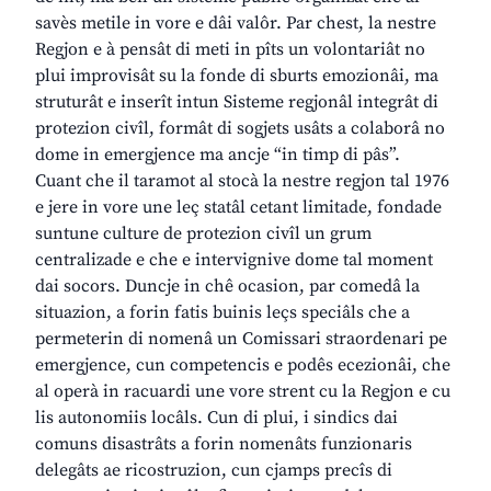
savès metile in vore e dâi valôr. Par chest, la nestre
Regjon e à pensât di meti in pîts un volontariât no
plui improvisât su la fonde di sburts emozionâi, ma
struturât e inserît intun Sisteme regjonâl integrât di
protezion civîl, formât di sogjets usâts a colaborâ no
dome in emergjence ma ancje “in timp di pâs”.
Cuant che il taramot al stocà la nestre regjon tal 1976
e jere in vore une leç statâl cetant limitade, fondade
suntune culture de protezion civîl un grum
centralizade e che e intervignive dome tal moment
dai socors. Duncje in chê ocasion, par comedâ la
situazion, a forin fatis buinis leçs speciâls che a
permeterin di nomenâ un Comissari straordenari pe
emergjence, cun competencis e podês ecezionâi, che
al operà in racuardi une vore strent cu la Regjon e cu
lis autonomiis locâls. Cun di plui, i sindics dai
comuns disastrâts a forin nomenâts funzionaris
delegâts ae ricostruzion, cun cjamps precîs di