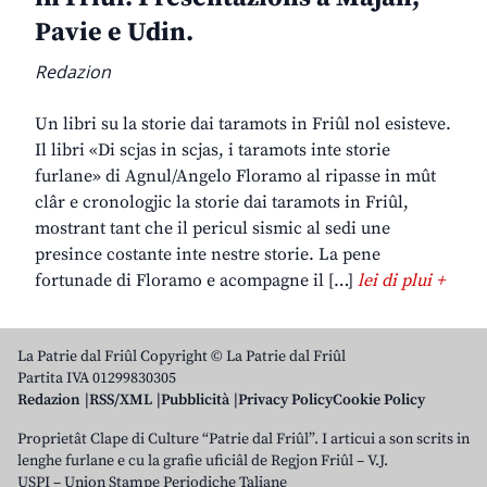
Pavie e Udin.
Redazion
Un libri su la storie dai taramots in Friûl nol esisteve.
Il libri «Di scjas in scjas, i taramots inte storie
furlane» di Agnul/Angelo Floramo al ripasse in mût
clâr e cronologjic la storie dai taramots in Friûl,
mostrant tant che il pericul sismic al sedi une
presince costante inte nestre storie. La pene
fortunade di Floramo e acompagne il […]
lei di plui +
La Patrie dal Friûl Copyright © La Patrie dal Friûl
Partita IVA 01299830305
Redazion
RSS/XML
Pubblicità
Privacy Policy
Cookie Policy
Proprietât Clape di Culture “Patrie dal Friûl”. I articui a son scrits in
lenghe furlane e cu la grafie uficiâl de Regjon Friûl – V.J.
USPI – Union Stampe Periodiche Taliane