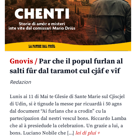
Gnovis /
Par che il popul furlan al
salti fûr dal taramot cul cjâf e vîf
Redazion
Lunis ai 11 di Mai te Glesie di Sante Marie sul Cjiscjel
di Udin, si è tignude la messe par ricuardâ i 50 agns
dal document “Ai furlans che a crodin” cu la
partecipazion dal nestri vescul bons. Riccardo Lamba
che al à presiedude la celebrazion. Un grazie a lui, a
bons. Luciano Nobile che […]
lei di plui +