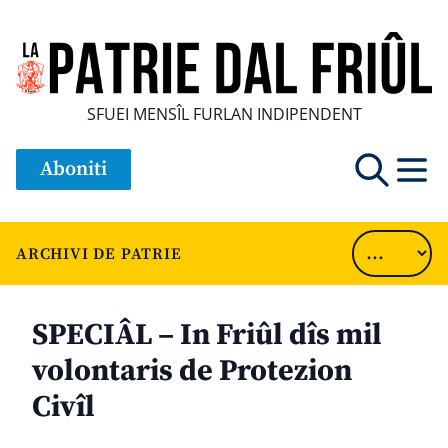
SFUEI MENSÎL FURLAN INDIPENDENT
Aboniti
ARCHIVI DE PATRIE
SPECIÂL – In Friûl dîs mil
volontaris de Protezion
Civîl
............