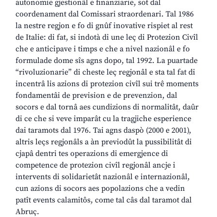
autonomie gjestionâl e finanziarie, sot dal
coordenament dal Comissari straordenari. Tal 1986
la nestre regjon e fo di gnûf inovative rispiet al rest
de Italie: di fat, si indotà di une leç di Protezion Civîl
che e anticipave i timps e che a nivel nazionâl e fo
formulade dome sîs agns dopo, tal 1992. La puartade
“rivoluzionarie” di cheste leç regjonâl e sta tal fat di
incentrâ lis azions di protezion civîl sui trê moments
fondamentâi de prevision e de prevenzion, dal
socors e dal tornâ aes cundizions di normalitât, daûr
di ce che si veve imparât cu la tragjiche esperience
dai taramots dal 1976. Tai agns daspò (2000 e 2001),
altris leçs regjonâls a àn previodût la pussibilitât di
cjapâ dentri tes operazions di emergjence di
competence de protezion civîl regjonâl ancje i
intervents di solidarietât nazionâl e internazionâl,
cun azions di socors aes popolazions che a vedin
patît events calamitôs, come tal câs dal taramot dal
Abruç.