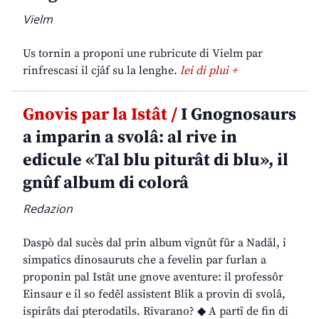
Vielm
Us tornin a proponi une rubricute di Vielm par
rinfrescasi il cjâf su la lenghe.
lei di plui +
Gnovis par la Istât /
I Gnognosaurs
a imparin a svolâ: al rive in
edicule «Tal blu piturât di blu», il
gnûf album di colorâ
Redazion
Daspò dal sucès dal prin album vignût fûr a Nadâl, i
simpatics dinosauruts che a fevelin par furlan a
proponin pal Istât une gnove aventure: il professôr
Einsaur e il so fedêl assistent Blik a provin di svolâ,
ispirâts dai pterodatils. Rivarano? ◆ A partî de fin di