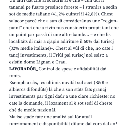
Un altri dât che al scaturìs al è che – cun dut il
tananai pe fuarte presince foreste – i stranîrs a sedin
sot de medie taliane (41,2% cuintri il 42,8%). Chest
salacor parcè che a sun di considerânus une “regjon-
puint” chei che a rivin nus considerin propit tant che
un puint par passâ di une altre bande… – e che lis
localitâts di mâr a cjapin adiriture il 60% dai turiscj
(32% medie italiane)–. Chest al vûl dî che, no cate i
tancj investiments, il Friûl pai turiscj nol esist: a
esistin dome Lignan e Grau.
LAVORADÔR_
Control de spese e afidabilitât dai
fonts.
Esempli a câs, tes ultimis novitât sul acet (B&B e
albiercs difondûts) là che a son stâts fats grancj
investiments par tignî daûr a une clare richieste: no
cate la domande, il lozament al è sot sedi di cheste
chê de medie nazionâl.
Ma ise stade fate une analisi sul lôr atuâl
funzionament e disponibilitât dilunc dal cors dal an?