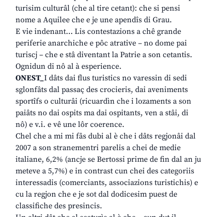
turisim culturâl (che al tire cetant): che si pensi
nome a Aquilee che e je une apendîs di Grau.
E vie indenant… Lis contestazions a chê grande
periferie anarchiche e pôc atrative – no dome pai
turiscj – che e stâ diventant la Patrie a son cetantis.
Ognidun di nô al à esperience.
ONEST_
I dâts dai flus turistics no varessin di sedi
sglonfâts dal passaç des crocieris, dai aveniments
sportîfs o culturâi (ricuardìn che i lozaments a son
paiâts no dai ospits ma dai ospitants, ven a stâi, di
nô) e v.i. e vê une lôr coerence.
Chel che a mi mi fâs dubi al è che i dâts regjonâi dal
2007 a son stranementri parelis a chei de medie
italiane, 6,2% (ancje se Bertossi prime de fin dal an ju
meteve a 5,7%) e in contrast cun chei des categoriis
interessadis (comerciants, associazions turistichis) e
cu la regjon che e je sot dal dodicesim puest de
classifiche des presincis.