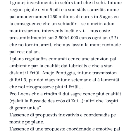
I grancj investiments in setôrs tant che il schi. Intune
regjon piçule o vin 5 pôi e a son stâts stanziâts nome
pal amodernament 250 milions di euros in 5 agns cu
la conseguence che un schiadôr – se o metin adun
manifestazion, intervents locâi e v.i. – nus coste
presumibilmentri sui 3.500/4.000 euros ogni an (!!!!)
che no tornin, anzit, che nus lassin la mont ruvinade
pal rest dal an.
I plans regoladôrs comunâi cence une atenzion pal
ambient e par la cualitât dai fabricâts e che a stan
disfant il Friûl. Ancje Pontiggia, intune trasmission
di RAI 3, par doi viaçs intune setemane al à lamentât
che nol ricognosseve plui il Friûl…
Pro Locos che a rindin il dut sagre cence plui cualitât
(cjalait la Bussade des crôs di Zui…): altri che “ospiti
di gente unica”.
L’assence di propuestis inovativis e coordenadis pe
mont e pe plane.
L’assence di une propueste coordenade e emotive pal