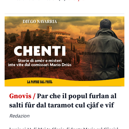
Gnovis /
Par che il popul furlan al
salti fûr dal taramot cul cjâf e vîf
Redazion