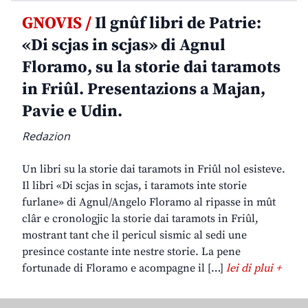
GNOVIS /
Il gnûf libri de Patrie:
«Di scjas in scjas» di Agnul
Floramo, su la storie dai taramots
in Friûl. Presentazions a Majan,
Pavie e Udin.
Redazion
Un libri su la storie dai taramots in Friûl nol esisteve.
Il libri «Di scjas in scjas, i taramots inte storie
furlane» di Agnul/Angelo Floramo al ripasse in mût
clâr e cronologjic la storie dai taramots in Friûl,
mostrant tant che il pericul sismic al sedi une
presince costante inte nestre storie. La pene
fortunade di Floramo e acompagne il […]
lei di plui +