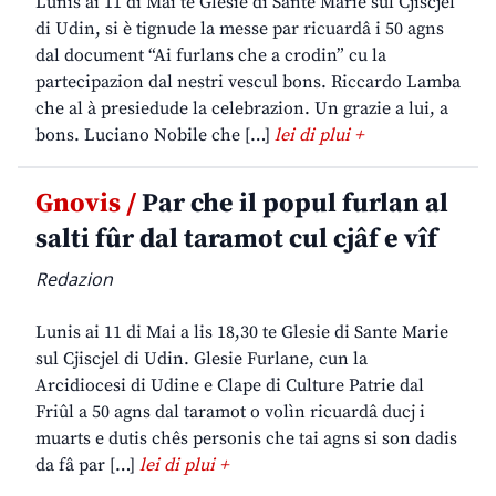
Lunis ai 11 di Mai te Glesie di Sante Marie sul Cjiscjel
di Udin, si è tignude la messe par ricuardâ i 50 agns
dal document “Ai furlans che a crodin” cu la
partecipazion dal nestri vescul bons. Riccardo Lamba
che al à presiedude la celebrazion. Un grazie a lui, a
bons. Luciano Nobile che […]
lei di plui +
Gnovis /
Par che il popul furlan al
salti fûr dal taramot cul cjâf e vîf
Redazion
Lunis ai 11 di Mai a lis 18,30 te Glesie di Sante Marie
sul Cjiscjel di Udin. Glesie Furlane, cun la
Arcidiocesi di Udine e Clape di Culture Patrie dal
Friûl a 50 agns dal taramot o volìn ricuardâ ducj i
muarts e dutis chês personis che tai agns si son dadis
da fâ par […]
lei di plui +