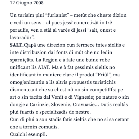
12 Giugno 2008
Un turisim plui “furlanist” – metût che cheste dizion
e vedi un sens – al pues jessî concretizât in trê
peraulis, ven a stâi al varès di jessi “salt, onest e
lavoradôr”.
SALT_
Cjapâ une direzion cun fermece intes sieltis e
inte distribuzion dai fonts di mût che no ledin
sparniçâts. La Regjon e à fate une buine robe
unificant lis AIAT. Ma e à fat pessimis sieltis no
identificant in maniere clare il prodot “Friûl”, ma
omogjenizantlu a lis altris propuestis turistichis
dismenteant che su chest nô no sin competitîfs: pe
art o sin tacâts dal Venit e di Vignesie; pe nature o sin
dongje a Carinzie, Slovenie, Cravuazie… Dutis realtâs
plui fuartis e specializadis de nestre.
Cun di plui a son stadis fatis sieltis che no si sa cetant
che a tornin comudis.
Cualchi esempli.