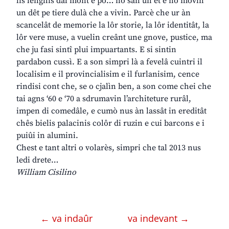
lis lenghis dal mont e po… no san un et e no movin
un dêt pe tiere dulà che a vivin. Parcè che ur àn
scancelât de memorie la lôr storie, la lôr identitât, la
lôr vere muse, a vuelin creânt une gnove, pustice, ma
che ju fasi sintî plui impuartants. E si sintin
pardabon cussì. E a son simpri là a fevelâ cuintri il
localisim e il provincialisim e il furlanisim, cence
rindisi cont che, se o cjalìn ben, a son come chei che
tai agns ‘60 e ‘70 a sdrumavin l’architeture rurâl,
impen di comedâle, e cumò nus àn lassât in ereditât
chês bielis palacinis colôr di ruzin e cui barcons e i
puiûi in alumini.
Chest e tant altri o volarès, simpri che tal 2013 nus
ledi drete…
William Cisilino
← va indaûr
va indevant →