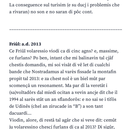
La conseguence sul turisim (e su ducj i problemis che
a rivaran) no son e no saran di pôc cont.
_________________________________________________
Friûl: a.d. 2013
Ce Friûl volaressio viodi ca di cinc agns? e, massime,
ce furlans? Po ben, intant che mi balinavin tal cjâf
chestis domandis, mi soi visât di vê let di cualchi
bande che Nostradamus al varès fissade la montafin
propit tal 2013: e za chest nol è un biel mût par
scomençâ un resonament. Ma par dî la veretât i
(sa)voltadôrs dal miedi ocitan a vevin ancje dit che il
1994 al sarès stât un an sflandorôs: e no sai se i tifôs
de Udinês (chel an zirucade in “B”) a son tant
dacuardi…
Viodìn, alore, di restâ tal agâr che si veve dit: cemût
ju volaressino chescj furlans di ca al 2013? Di sigûr,