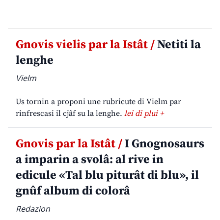
Gnovis vielis par la Istât /
Netiti la
lenghe
Vielm
Us tornin a proponi une rubricute di Vielm par
rinfrescasi il cjâf su la lenghe.
lei di plui +
Gnovis par la Istât /
I Gnognosaurs
a imparin a svolâ: al rive in
edicule «Tal blu piturât di blu», il
gnûf album di colorâ
Redazion