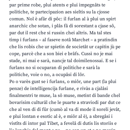
par prime robe, plui atents e plui impegnâts te
politiche, te partecipazion aes sieltis su la cjosse
comun. Nol è afâr di pôc: il furlan al à plui un spirt
anarchic che sotan, i plâs fâ di sorestant a cjase sô,
par dut il rest che si russin chei altris. Ma tal stes
timp i furlans – al faseve notâ Marchet – a pratindin
che lis robis che ur spietin de societât ur capitin jù pe
cope, parcè che a son biei e brâfs. Cussì no je mai
stade, ni mai e sarà, nancje tal doimilenossai. E se i
furlans no si ocuparan di politiche e sarà la
politiche, voie o no, a ocupâsi di lôr.
Po o varès gust se i furlans, o miôr, une part (la plui
penze) de intelligencija furlane, e rivàs a cjalâsi
finalmentri te muse, la sô muse, metint di bande chel
bovarisim culturâl che le puarte a straviodi par dut ce
che al ven di di fûr (cumò al va di mode il soreli jevât,
e plui lontan e esotic al è, e miôr al è), a sbregâsi i
vistîts di intor pal Tibet, a fevelâ di dutis lis storiis e