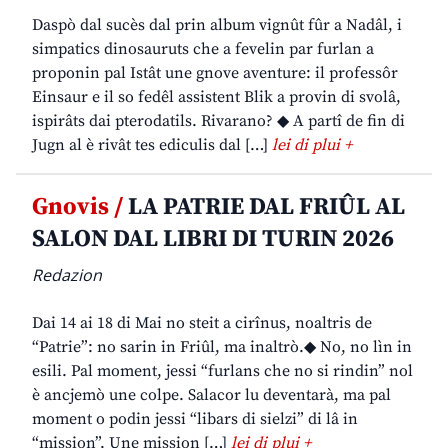
Daspò dal sucès dal prin album vignût fûr a Nadâl, i
simpatics dinosauruts che a fevelin par furlan a
proponin pal Istât une gnove aventure: il professôr
Einsaur e il so fedêl assistent Blik a provin di svolâ,
ispirâts dai pterodatils. Rivarano? ◆ A partî de fin di
Jugn al è rivât tes ediculis dal […]
lei di plui +
Gnovis /
LA PATRIE DAL FRIÛL AL
SALON DAL LIBRI DI TURIN 2026
Redazion
Dai 14 ai 18 di Mai no steit a cirînus, noaltris de
“Patrie”: no sarin in Friûl, ma inaltrò.◆ No, no lìn in
esili. Pal moment, jessi “furlans che no si rindin” nol
è ancjemò une colpe. Salacor lu deventarà, ma pal
moment o podin jessi “libars di sielzi” di lâ in
“mission”. Une mission […]
lei di plui +