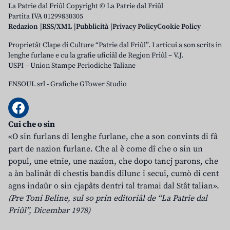
La Patrie dal Friûl Copyright © La Patrie dal Friûl
Partita IVA 01299830305
Redazion
RSS/XML
Pubblicità
Privacy Policy
Cookie Policy
Proprietât Clape di Culture “Patrie dal Friûl”. I articui a son scrits in
lenghe furlane e cu la grafie uficiâl de Regjon Friûl – V.J.
USPI – Union Stampe Periodiche Taliane
ENSOUL srl
-
Grafiche GTower Studio
Cui che o sin
«O sin furlans di lenghe furlane, che a son convints di fâ
part de nazion furlane. Che al è come dî che o sin un
popul, une etnie, une nazion, che dopo tancj parons, che
a àn balinât di chestis bandis dilunc i secui, cumò di cent
agns indaûr o sin cjapâts dentri tal tramai dal Stât talian».
(Pre Toni Beline, sul so prin editoriâl de “La Patrie dal
Friûl”, Dicembar 1978)