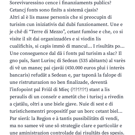
Sorevivaressino cence i finanziaments publics?
Cetancj fonts sono finîts a sistemâ cjasis?
Altri al è lis masse personis che si preocupin di
turisim cun iniziativis dal dubi funzionament. Une e
je chê di “Terre di Mezzo”, cetant fumôse e che, co si
visite il sît dai organizzadôrs e si viodin lis
cualifichis, si capìs immò di mancul… I risultâts po…
Une conseguence dal dâ i fonts pal turisim a slac? Il
gno paîs, Sant Lurinç di Sedean (535 abitants) al varès
di vê un maneç pai cjavâi (450.000 euros plui i interès
bancaris) refudât a Sedean e, par taponâ la falope di
une ristruturazion no ben finalizade, deventâ
l’infopoint pal Friûl di Mieç (?!?!?!?!) stant a lis
peraulis di un conseîr e ametût che i turiscj a rivedin
a cjatâlu, oltri a une biele gjave. Nuie di sest e di
turistichementri propositîf par un borc cetant biel…
Par sierâ: la Regjon e à tantis pussibilitâts di vendi,
ma no samee vê une sô strategjie clare e particolâr e
une aministrazion controlade dai risultâts des spesis.