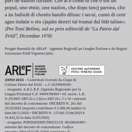
part de nazion furlane. Che al è come dî che o sin un
popul, une etnie, une nazion, che dopo tancj parons, che
a àn balinât di chestis bandis dilunc i secui, cumò di cent
agns indaûr o sin cjapâts dentri tal tramai dal Stât talian».
(Pre Toni Beline, sul so prin editoriâl de “La Patrie dal
Friûl”, Dicembar 1978)
Progjet finanziât de ARLeF - Agjenzie Regjonâl pe Lenghe Furlane e de Regjon
Autonome Friûl-Vignesie Julie
ANNO 2025
– Contributi ricevuti da Clape di
Culture Patrie dal Friûl – c.f. 01299830305
– erogante: A.R.L.E.F. (Agenzia Regionale per la
Lingua Friulana) C.F. 94094780304 • rif. norm. L.R.
N.29/2007 ART.23 c.2 bis e ART.24 c.7 e 10 • estremi
del decreto di concessione: DECRETO N. 261 del
25/10/2022 importo contributo € 3.500,00 (saldo) in
data 06/11/2025 • DECRETO N. 173 del 27/06/2025 €
34.842,23 in data 31/07/2025;
– erogante: FONDAZIONE FRIULI CF. 00158650309 •
estremi del decreto di concessione: Codice
progetto 2024-0124 ID 23405 campagna di