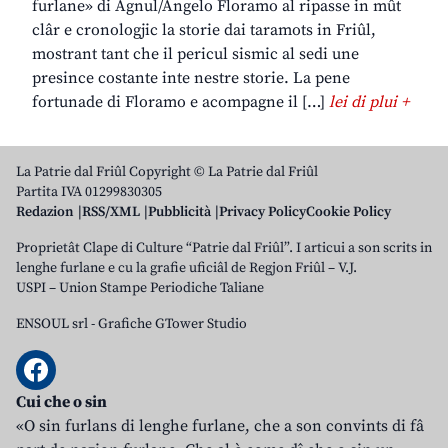
furlane» di Agnul/Angelo Floramo al ripasse in mût
clâr e cronologjic la storie dai taramots in Friûl,
mostrant tant che il pericul sismic al sedi une
presince costante inte nestre storie. La pene
fortunade di Floramo e acompagne il […]
lei di plui +
La Patrie dal Friûl Copyright © La Patrie dal Friûl
Partita IVA 01299830305
Redazion
RSS/XML
Pubblicità
Privacy Policy
Cookie Policy
Proprietât Clape di Culture “Patrie dal Friûl”. I articui a son scrits in
lenghe furlane e cu la grafie uficiâl de Regjon Friûl – V.J.
USPI – Union Stampe Periodiche Taliane
ENSOUL srl
-
Grafiche GTower Studio
Cui che o sin
«O sin furlans di lenghe furlane, che a son convints di fâ