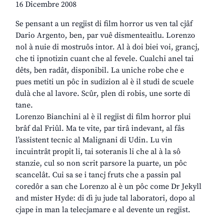
16 Dicembre 2008
Se pensant a un regjist di film horror us ven tal cjâf
Dario Argento, ben, par vuê dismenteaitlu. Lorenzo
nol à nuie di mostruôs intor. Al à doi biei voi, grancj,
che ti ipnotizin cuant che al fevele. Cualchi anel tai
dêts, ben radât, disponibil. La uniche robe che e
pues metiti un pôc in sudizion al è il studi de scuele
dulà che al lavore. Scûr, plen di robis, une sorte di
tane.
Lorenzo Bianchini al è il regjist di film horror plui
brâf dal Friûl. Ma te vite, par tirâ indevant, al fâs
l’assistent tecnic al Malignani di Udin. Lu vin
incuintrât propit li, tai soteranis li che al à la sô
stanzie, cul so non scrit parsore la puarte, un pôc
scancelât. Cui sa se i tancj fruts che a passin pal
coredôr a san che Lorenzo al è un pôc come Dr Jekyll
and mister Hyde: di dì ju jude tal laboratori, dopo al
cjape in man la telecjamare e al devente un regjist.