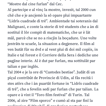
“Mostre dal cine furlan” dal Cec.
Al partecipe e al vinç la mostre, invezit, tal 2000 cun
chê che e je ancjemò la sô opare plui impuartante
“Lidrîs cuadrade di trê”. Ambientade tai soteranis dal
Malignani, e conte la storie di trê students che a àn di
sostituî il lôr compit di matematiche, che ur è lât
mâl, parcè che se no a riscjin la boçadure. Une volte
jentrâts te scuele, la situazion a degjenere. Il film al
ven butât fûr su dvd e al vent plui di doi mil copiis, in
Italie e tal forest e il Corriere della Sera i dediche une
pagjine interie. Al è dut par furlan, ma sottitulât par
talian e par inglês.
Tal 2004 e je la ore di “Custodes bestiae”. Judât di un
piçul contribût de Provincie di Udin, al fâs recitâ i
stes atôrs che i àn puartât fortune in “Lidrîs cuadrade
di trê”, che a fevelin sedi par furlan che par talian. La
opare e à vint il “Toro film festival” di Turin. Tal
2006, al zire “Film sporco” e cumò al sta par finî la