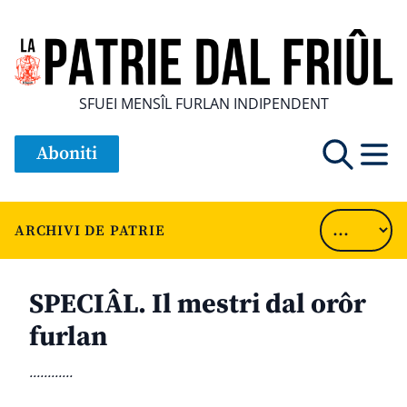
SFUEI MENSÎL FURLAN INDIPENDENT
Aboniti
ARCHIVI DE PATRIE
SPECIÂL. Il mestri dal orôr
furlan
............