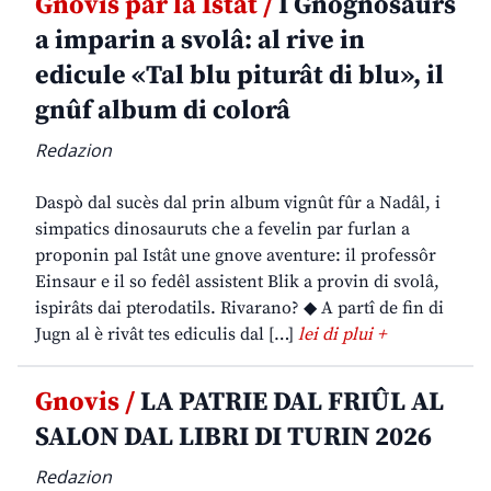
Gnovis par la Istât /
I Gnognosaurs
a imparin a svolâ: al rive in
edicule «Tal blu piturât di blu», il
gnûf album di colorâ
Redazion
Daspò dal sucès dal prin album vignût fûr a Nadâl, i
simpatics dinosauruts che a fevelin par furlan a
proponin pal Istât une gnove aventure: il professôr
Einsaur e il so fedêl assistent Blik a provin di svolâ,
ispirâts dai pterodatils. Rivarano? ◆ A partî de fin di
Jugn al è rivât tes ediculis dal […]
lei di plui +
Gnovis /
LA PATRIE DAL FRIÛL AL
SALON DAL LIBRI DI TURIN 2026
Redazion