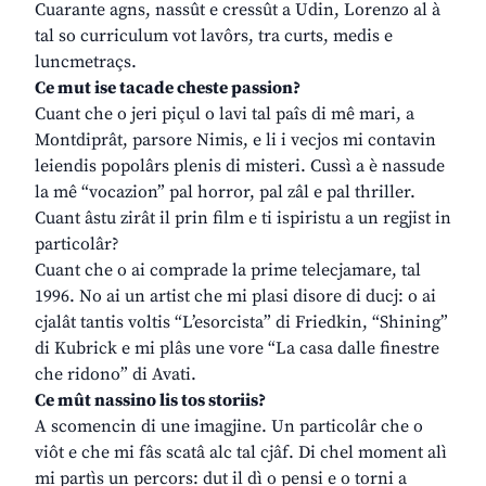
Cuarante agns, nassût e cressût a Udin, Lorenzo al à
tal so curriculum vot lavôrs, tra curts, medis e
luncmetraçs.
Ce mut ise tacade cheste passion?
Cuant che o jeri piçul o lavi tal paîs di mê mari, a
Montdiprât, parsore Nimis, e li i vecjos mi contavin
leiendis popolârs plenis di misteri. Cussì a è nassude
la mê “vocazion” pal horror, pal zâl e pal thriller.
Cuant âstu zirât il prin film e ti ispiristu a un regjist in
particolâr?
Cuant che o ai comprade la prime telecjamare, tal
1996. No ai un artist che mi plasi disore di ducj: o ai
cjalât tantis voltis “L’esorcista” di Friedkin, “Shining”
di Kubrick e mi plâs une vore “La casa dalle finestre
che ridono” di Avati.
Ce mût nassino lis tos storiis?
A scomencin di une imagjine. Un particolâr che o
viôt e che mi fâs scatâ alc tal cjâf. Di chel moment alì
mi partìs un percors: dut il dì o pensi e o torni a