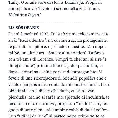
Tancj. O ai une vore di storiis butadis jù. Propit in
chescj dîs o varès voie di scomençâ a zirânt une.
Valentina Pagani
___________________________________
LIS SÔS OPARIS
Dut al è tacât tal 1997. Cu la sô prime telecjamare al à
zirât “Paura dentro”, un curtmetraç. La protagoniste,
te part di une pitore, e je stade sô cusine. L’an dopo,
tal ‘98, un altri curt: “Smoke allucination”. I atôrs a
son trê amîs di Lorenzo. Simpri ta chel an, al zire “I
dincj de lune”, prin medimetraç, dut par furlan; al
dopre simpri so cusine pe part de protagoniste. Si
fevele di une ricercjadore di leiendis popolârs che e
va ator pai paîs a fâsi contâ de int chestis storiis. Il so
obietîf al è chel di scrivilis dutis, cussì no van
pierdudis. Ma no si sarès mai spietade di incuintrâ, te
locande li che e durmive, propit un “om lôf” che, tes
gnots di lune plene, al cumbine robis di ducj i colôrs.
Cun “I dincj de lune” al partecipe pe prime volte ae