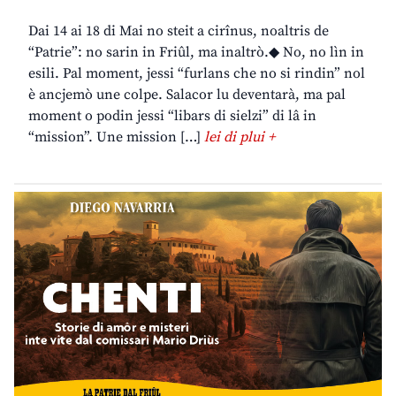
Dai 14 ai 18 di Mai no steit a cirînus, noaltris de
“Patrie”: no sarin in Friûl, ma inaltrò.◆ No, no lìn in
esili. Pal moment, jessi “furlans che no si rindin” nol
è ancjemò une colpe. Salacor lu deventarà, ma pal
moment o podin jessi “libars di sielzi” di lâ in
“mission”. Une mission […]
lei di plui +