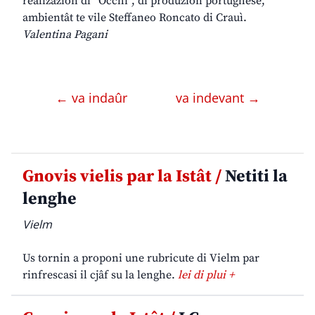
realizazion di “Occhi”, di produzion portughese,
ambientât te vile Steffaneo Roncato di Crauì.
Valentina Pagani
← va indaûr
va indevant →
Gnovis vielis par la Istât /
Netiti la
lenghe
Vielm
Us tornin a proponi une rubricute di Vielm par
rinfrescasi il cjâf su la lenghe.
lei di plui +