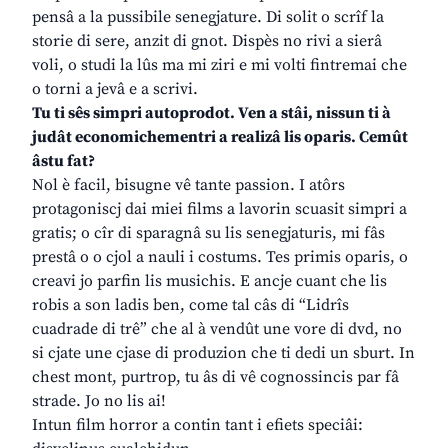
pensâ a la pussibile senegjature. Di solit o scrîf la
storie di sere, anzit di gnot. Dispès no rivi a sierâ
voli, o studi la lûs ma mi ziri e mi volti fintremai che
o torni a jevâ e a scrivi.
Tu ti sês simpri autoprodot. Ven a stâi, nissun ti à
judât economichementri a realizâ lis oparis. Cemût
âstu fat?
Nol è facil, bisugne vê tante passion. I atôrs
protagoniscj dai miei films a lavorin scuasit simpri a
gratis; o cîr di sparagnâ su lis senegjaturis, mi fâs
prestâ o o cjol a nauli i costums. Tes primis oparis, o
creavi jo parfin lis musichis. E ancje cuant che lis
robis a son ladis ben, come tal câs di “Lidrîs
cuadrade di trê” che al à vendût une vore di dvd, no
si cjate une cjase di produzion che ti dedi un sburt. In
chest mont, purtrop, tu âs di vê cognossincis par fâ
strade. Jo no lis ai!
Intun film horror a contin tant i efiets speciâi: