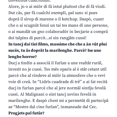
disvelinus cualchidun.
Alore, jo o ai miôr di fâ intuî pluitost che di fâ viodi.
Dut câs, par fâ cualchi esempli, pal sanc si pues
doprâ il sirop di marene o il ketchup. Daspò, cuant
che o ai scugnût fenzi un tai tes mans di une persone,
o ai mandât un gno colaboradôr in becjarie a comprâ
doi talpins di purcit…si sin rangjâts cussì!
In tancj dai tiei films, massime che che a àn vût plui
sucès, tu âs doprât la marilenghe. Parcè? Ise une
lenghe horror?
Ducj a tindin a associâ il furlan a une realtât rurâl,
invezit no je cussì. Tes mês oparis al è stât cetant util
parcè che al rindeve al miôr la atmosfere che o vevi
voie di creâ. In “Lidrîs cuadrade di trê” o ai fat recitâ
ducj in furlan parcè che al jere normâl sintîju fevelâ
cussì. Al Malignani o sint tancj zovins fevelâ in
marilenghe. E daspò chest mi a permetût di partecipâ
ae “Mostre dal cine furlan”, inmaneade dal Cec.
Progjets pal futûr?