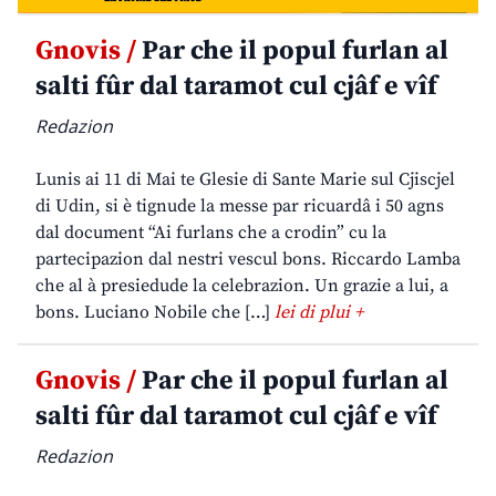
Gnovis /
Par che il popul furlan al
salti fûr dal taramot cul cjâf e vîf
Redazion
Lunis ai 11 di Mai te Glesie di Sante Marie sul Cjiscjel
di Udin, si è tignude la messe par ricuardâ i 50 agns
dal document “Ai furlans che a crodin” cu la
partecipazion dal nestri vescul bons. Riccardo Lamba
che al à presiedude la celebrazion. Un grazie a lui, a
bons. Luciano Nobile che […]
lei di plui +
Gnovis /
Par che il popul furlan al
salti fûr dal taramot cul cjâf e vîf
Redazion