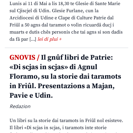
Lunis ai 11 di Mai a lis 18,30 te Glesie di Sante Marie
sul Cjiscjel di Udin. Glesie Furlane, cun la
Arcidiocesi di Udine e Clape di Culture Patrie dal
Friûl a 50 agns dal taramot o volìn ricuardâ ducj i
muarts e dutis chês personis che tai agns si son dadis
da fâ par […]
lei di plui +
GNOVIS /
Il gnûf libri de Patrie:
«Di scjas in scjas» di Agnul
Floramo, su la storie dai taramots
in Friûl. Presentazions a Majan,
Pavie e Udin.
Redazion
Un libri su la storie dai taramots in Friûl nol esisteve.
Il libri «Di scjas in scjas, i taramots inte storie