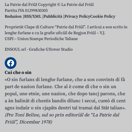
La Patrie dal Friûl Copyright © La Patrie dal Friûl
Partita IVA 01299830305
Redazion
RSS/XML
Pubblicità
Privacy Policy
Cookie Policy
Proprietât Clape di Culture “Patrie dal Friûl”. I articui a son scrits in
lenghe furlane e cu la grafie uficiâl de Regjon Friûl – V.J.
USPI – Union Stampe Periodiche Taliane
ENSOUL srl
-
Grafiche GTower Studio
Cui che o sin
«O sin furlans di lenghe furlane, che a son convints di fâ
part de nazion furlane. Che al è come dî che o sin un
popul, une etnie, une nazion, che dopo tancj parons, che
a àn balinât di chestis bandis dilunc i secui, cumò di cent
agns indaûr o sin cjapâts dentri tal tramai dal Stât talian».
(Pre Toni Beline, sul so prin editoriâl de “La Patrie dal
Friûl”, Dicembar 1978)