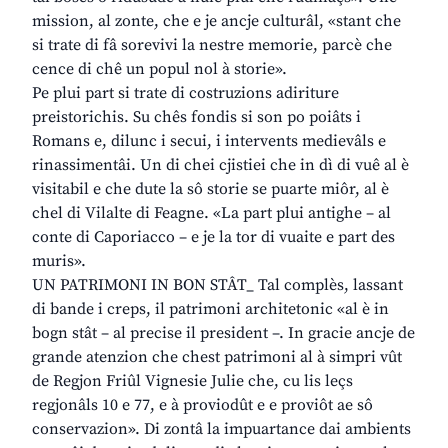
mission, al zonte, che e je ancje culturâl, «stant che
si trate di fâ sorevivi la nestre memorie, parcè che
cence di chê un popul nol à storie».
Pe plui part si trate di costruzions adiriture
preistorichis. Su chês fondis si son po poiâts i
Romans e, dilunc i secui, i intervents medievâls e
rinassimentâi. Un di chei cjistiei che in dì di vuê al è
visitabil e che dute la sô storie se puarte miôr, al è
chel di Vilalte di Feagne. «La part plui antighe – al
conte di Caporiacco – e je la tor di vuaite e part des
muris».
UN PATRIMONI IN BON STÂT_ Tal complès, lassant
di bande i creps, il patrimoni architetonic «al è in
bogn stât – al precise il president –. In gracie ancje de
grande atenzion che chest patrimoni al à simpri vût
de Regjon Friûl Vignesie Julie che, cu lis leçs
regjonâls 10 e 77, e à proviodût e e proviôt ae sô
conservazion». Di zontâ la impuartance dai ambients