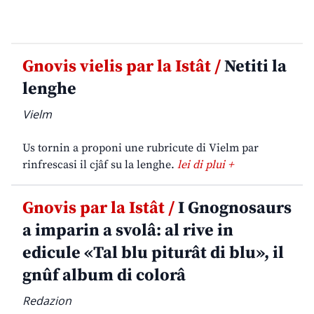
Gnovis vielis par la Istât /
Netiti la
lenghe
Vielm
Us tornin a proponi une rubricute di Vielm par
rinfrescasi il cjâf su la lenghe.
lei di plui +
Gnovis par la Istât /
I Gnognosaurs
a imparin a svolâ: al rive in
edicule «Tal blu piturât di blu», il
gnûf album di colorâ
Redazion