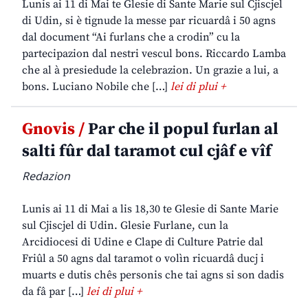
Lunis ai 11 di Mai te Glesie di Sante Marie sul Cjiscjel
di Udin, si è tignude la messe par ricuardâ i 50 agns
dal document “Ai furlans che a crodin” cu la
partecipazion dal nestri vescul bons. Riccardo Lamba
che al à presiedude la celebrazion. Un grazie a lui, a
bons. Luciano Nobile che […]
lei di plui +
Gnovis /
Par che il popul furlan al
salti fûr dal taramot cul cjâf e vîf
Redazion
Lunis ai 11 di Mai a lis 18,30 te Glesie di Sante Marie
sul Cjiscjel di Udin. Glesie Furlane, cun la
Arcidiocesi di Udine e Clape di Culture Patrie dal
Friûl a 50 agns dal taramot o volìn ricuardâ ducj i
muarts e dutis chês personis che tai agns si son dadis
da fâ par […]
lei di plui +