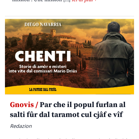
Gnovis /
Par che il popul furlan al
salti fûr dal taramot cul cjâf e vîf
Redazion