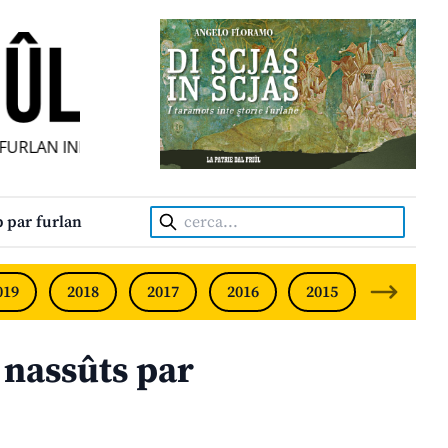
URLAN INDIPENDENT • INDEPENDENT FRIULIAN MONTHLY • 
Cerca:
 par furlan
019
2018
2017
2016
2015
2014
 nassûts par