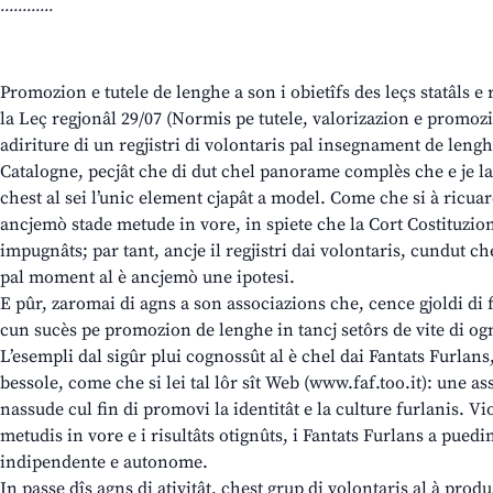
............
Promozion e tutele de lenghe a son i obietîfs des leçs statâls e r
la Leç regjonâl 29/07 (Normis pe tutele, valorizazion e promozi
adiriture di un regjistri di volontaris pal insegnament de leng
Catalogne, pecjât che di dut chel panorame complès che e je la 
chest al sei l’unic element cjapât a model. Come che si à ricuard
ancjemò stade metude in vore, in spiete che la Cort Costituzion
impugnâts; par tant, ancje il regjistri dai volontaris, cundut ch
pal moment al è ancjemò une ipotesi.
E pûr, zaromai di agns a son associazions che, cence gjoldi di 
cun sucès pe promozion de lenghe in tancj setôrs de vite di ogn
L’esempli dal sigûr plui cognossût al è chel dai Fantats Furlans
bessole, come che si lei tal lôr sît Web (www.faf.too.it): une a
nassude cul fin di promovi la identitât e la culture furlanis. Vio
metudis in vore e i risultâts otignûts, i Fantats Furlans a puedin
indipendente e autonome.
In passe dîs agns di ativitât, chest grup di volontaris al à pro