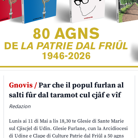
Gnovis /
Par che il popul furlan al
salti fûr dal taramot cul cjâf e vîf
Redazion
Lunis ai 11 di Mai a lis 18,30 te Glesie di Sante Marie
sul Cjiscjel di Udin. Glesie Furlane, cun la Arcidiocesi
di Udine e Clape di Culture Patrie dal Friûl a 50 agns