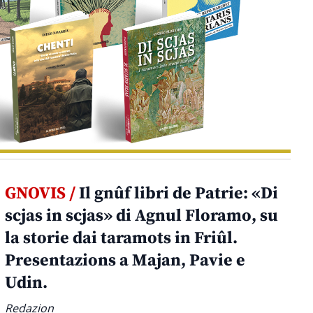
GNOVIS /
Il gnûf libri de Patrie: «Di
scjas in scjas» di Agnul Floramo, su
la storie dai taramots in Friûl.
Presentazions a Majan, Pavie e
Udin.
Redazion