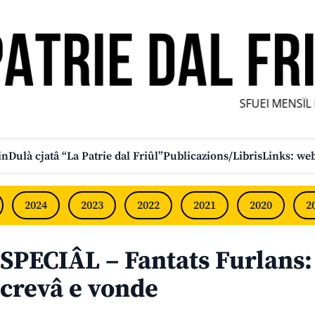
SFUEI MENSÎL F
in
Dulà cjatâ “La Patrie dal Friûl”
Publicazions/Libris
Links: web
2024
2023
2022
2021
2020
2
SPECIÂL – Fantats Furlans:
crevâ e vonde