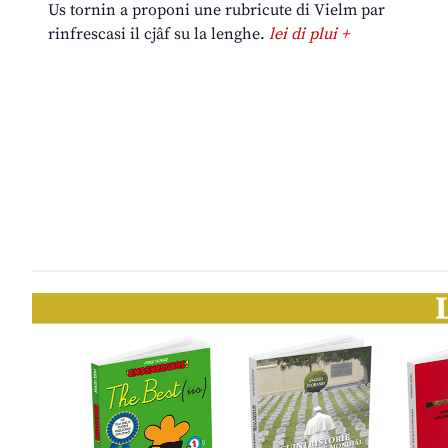
Us tornin a proponi une rubricute di Vielm par
rinfrescasi il cjâf su la lenghe.
lei di plui +