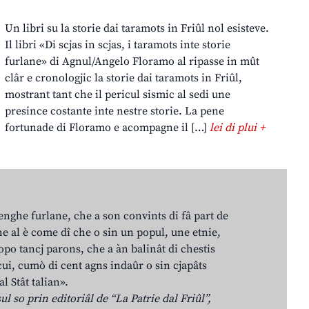
Un libri su la storie dai taramots in Friûl nol esisteve.
Il libri «Di scjas in scjas, i taramots inte storie
furlane» di Agnul/Angelo Floramo al ripasse in mût
clâr e cronologjic la storie dai taramots in Friûl,
mostrant tant che il pericul sismic al sedi une
presince costante inte nestre storie. La pene
fortunade di Floramo e acompagne il […]
lei di plui +
lenghe furlane, che a son convints di fâ part de
e al è come dî che o sin un popul, une etnie,
po tancj parons, che a àn balinât di chestis
cui, cumò di cent agns indaûr o sin cjapâts
al Stât talian».
ul so prin editoriâl de “La Patrie dal Friûl”,