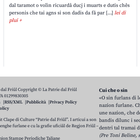
dal taramot o volìn ricuardâ ducj i muarts e dutis chês
personis che tai agns si son dadis da fâ par […]
lei di
plui +
 dal Friûl Copyright © La Patrie dal Friûl
Cui che o sin
IVA 01299830305
«O sin furlans di 
n
RSS/XML
Pubblicità
Privacy Policy
nazion furlane. Ch
olicy
une nazion, che do
t Clape di Culture “Patrie dal Friûl”. I articui a son
bandis dilunc i se
 lenghe furlane e cu la grafie uficiâl de Regjon Friûl –
dentri tal tramai d
(Pre Toni Beline, s
nion Stampe Periodiche Taliane