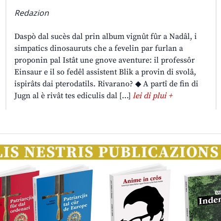
Redazion
Daspò dal sucès dal prin album vignût fûr a Nadâl, i
simpatics dinosauruts che a fevelin par furlan a
proponin pal Istât une gnove aventure: il professôr
Einsaur e il so fedêl assistent Blik a provin di svolâ,
ispirâts dai pterodatils. Rivarano? ◆ A partî de fin di
Jugn al è rivât tes ediculis dal […]
lei di plui +