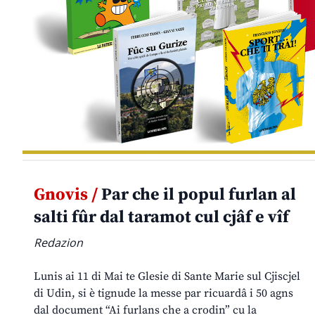
Gnovis /
Par che il popul furlan al
salti fûr dal taramot cul cjâf e vîf
Redazion
Lunis ai 11 di Mai te Glesie di Sante Marie sul Cjiscjel
di Udin, si è tignude la messe par ricuardâ i 50 agns
dal document “Ai furlans che a crodin” cu la