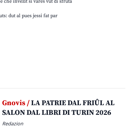
he invezit si varès vût di sfrutâ
ts: dut al pues jessi fat par
Gnovis /
LA PATRIE DAL FRIÛL AL
SALON DAL LIBRI DI TURIN 2026
Redazion