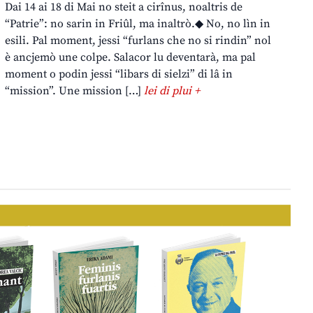
Dai 14 ai 18 di Mai no steit a cirînus, noaltris de
“Patrie”: no sarin in Friûl, ma inaltrò.◆ No, no lìn in
esili. Pal moment, jessi “furlans che no si rindin” nol
è ancjemò une colpe. Salacor lu deventarà, ma pal
moment o podin jessi “libars di sielzi” di lâ in
“mission”. Une mission […]
lei di plui +