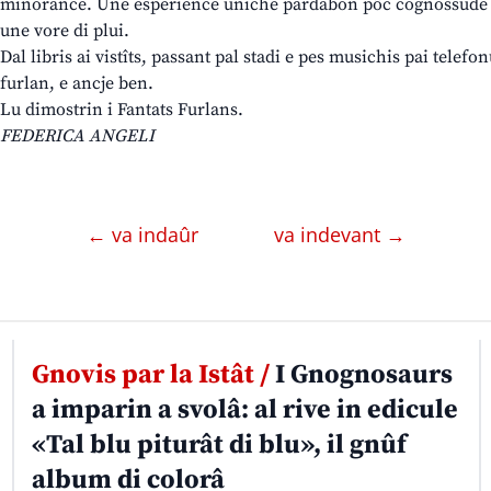
minorance. Une esperience uniche pardabon pôc cognossude e c
une vore di plui.
Dal libris ai vistîts, passant pal stadi e pes musichis pai telefonu
furlan, e ancje ben.
Lu dimostrin i Fantats Furlans.
FEDERICA ANGELI
← va indaûr
va indevant →
Gnovis par la Istât /
I Gnognosaurs
a imparin a svolâ: al rive in edicule
«Tal blu piturât di blu», il gnûf
album di colorâ