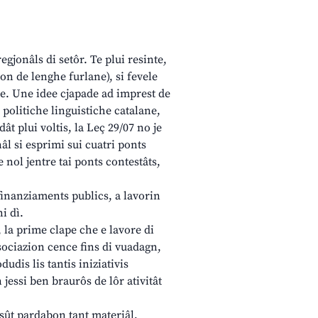
egjonâls di setôr. Te plui resinte,
on de lenghe furlane), si fevele
he. Une idee cjapade ad imprest de
politiche linguistiche catalane,
ât plui voltis, la Leç 29/07 no je
âl si esprimi sui cuatri ponts
e nol jentre tai ponts contestâts,
finanziaments publics, a lavorin
i dì.
, la prime clape che e lavore di
ssociazion cence fins di vuadagn,
dudis lis tantis iniziativis
 jessi ben braurôs de lôr ativitât
dusût pardabon tant materiâl,