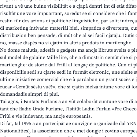
rivant a vê une buine visibilitât e a cjapâ dentri int di etât difa
risultât une vore impuartant, soredut se si considere che i fant
restin fûr des azions di politiche linguistiche, par solit indreça
di marketing intivade: materiâi biei, simpatics e divertents, c
distribuzion ben pensade, di mût che al sei facil cjatâju. Dutis 
no, masse dispès no si cjatin in altris prodots in marilenghe.
No dome maiutis, adesîfs e gadgets ma ancje libruts svelts e pl
sul model de golaine Mille lire, che a dimostrin cemût che si p
marilenghe: de storie dal Friûl al lengaç de politiche. Cun di pl
disponibilis sedi su cjarte sedi in formât eletronic, une sielte s
ultime iniziative comerciâl che e à pardabon un grant sucès e je
zucar «Cemût sêstu vuê?», che si cjatin bielzà intune vore di lo
domandadis simpri di plui.
Tai agns, i Fantats Furlans a àn vût colaborât cuntune vore di a
tant che Radio Onde Furlane, l’Istitût Ladin Furlan «Pre Chec
Friûl e vie indevant, ma ancje europeanis.
Di fat, tal 1995 a àn partecipât ae cunvigne organizade dal YE
Nationalities), la associazion che e met dongje i zovins europe