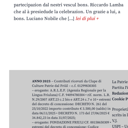
partecipazion dal nestri vescul bons. Riccardo Lamba
che al à presiedude la celebrazion. Un grazie a lui, a
bons. Luciano Nobile che […]
lei di plui +
ANNO 2025
– Contributi ricevuti da Clape di
La Patrie
Culture Patrie dal Friûl – c.f. 01299830305
Partita 
– erogante: A.R.L.E.F. (Agenzia Regionale per la
Redazio
Lingua Friulana) C.F. 94094780304 • rif. norm. L.R.
Cookie P
N.29/2007 ART.23 c.2 bis e ART.24 c.7 e 10 • estremi
del decreto di concessione: DECRETO N. 261 del
25/10/2022 importo contributo € 3.500,00 (saldo) in
Proprietâ
data 06/11/2025 • DECRETO N. 173 del 27/06/2025 €
scrits in
34.842,23 in data 31/07/2025;
V.J.
– erogante: FONDAZIONE FRIULI CF. 00158650309 •
USPI – U
estremi del decreto di concessione: Codice