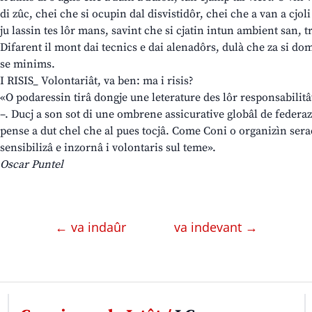
di zûc, chei che si ocupin dal disvistidôr, chei che a van a cjoli 
ju lassin tes lôr mans, savint che si cjatin intun ambient san, tr
Difarent il mont dai tecnics e dai alenadôrs, dulà che za si do
se minims.
I RISIS_ Volontariât, va ben: ma i risis?
«O podaressin tirâ dongje une leterature des lôr responsabilitât
–. Ducj a son sot di une ombrene assicurative globâl de federaz
pense a dut chel che al pues tocjâ. Come Coni o organizìn ser
sensibilizâ e inzornâ i volontaris sul teme».
Oscar Puntel
← va indaûr
va indevant →