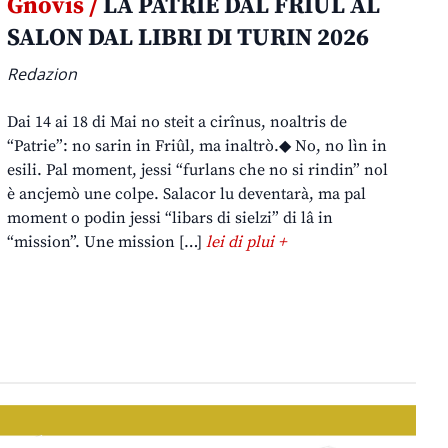
Gnovis /
LA PATRIE DAL FRIÛL AL
SALON DAL LIBRI DI TURIN 2026
Redazion
Dai 14 ai 18 di Mai no steit a cirînus, noaltris de
“Patrie”: no sarin in Friûl, ma inaltrò.◆ No, no lìn in
esili. Pal moment, jessi “furlans che no si rindin” nol
è ancjemò une colpe. Salacor lu deventarà, ma pal
moment o podin jessi “libars di sielzi” di lâ in
“mission”. Une mission […]
lei di plui +