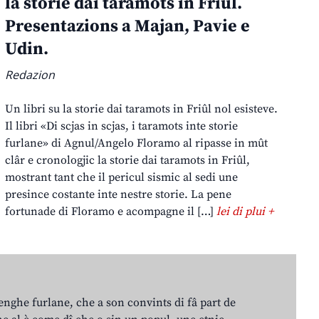
la storie dai taramots in Friûl.
Presentazions a Majan, Pavie e
Udin.
Redazion
Un libri su la storie dai taramots in Friûl nol esisteve.
Il libri «Di scjas in scjas, i taramots inte storie
furlane» di Agnul/Angelo Floramo al ripasse in mût
clâr e cronologjic la storie dai taramots in Friûl,
mostrant tant che il pericul sismic al sedi une
presince costante inte nestre storie. La pene
fortunade di Floramo e acompagne il […]
lei di plui +
lenghe furlane, che a son convints di fâ part de