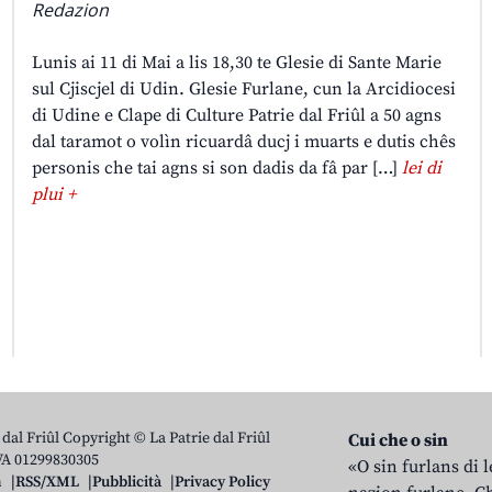
Redazion
Lunis ai 11 di Mai a lis 18,30 te Glesie di Sante Marie
sul Cjiscjel di Udin. Glesie Furlane, cun la Arcidiocesi
di Udine e Clape di Culture Patrie dal Friûl a 50 agns
dal taramot o volìn ricuardâ ducj i muarts e dutis chês
personis che tai agns si son dadis da fâ par […]
lei di
plui +
 dal Friûl Copyright © La Patrie dal Friûl
Cui che o sin
IVA 01299830305
«O sin furlans di 
n
RSS/XML
Pubblicità
Privacy Policy