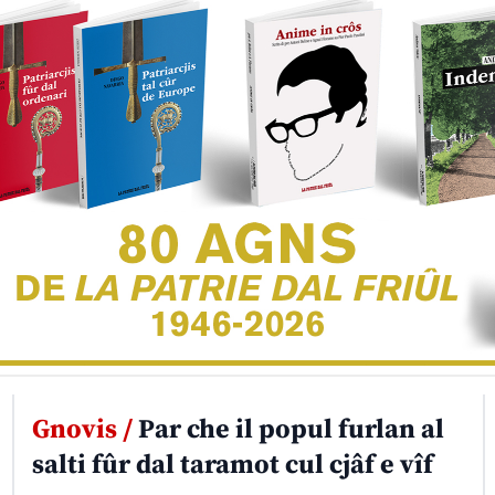
Gnovis /
Par che il popul furlan al
salti fûr dal taramot cul cjâf e vîf