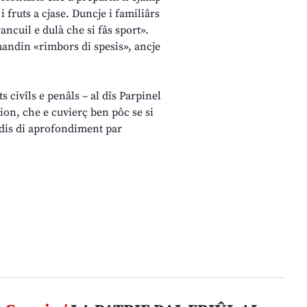
i fruts a cjase. Duncje i familiârs
ancuil e dulà che si fâs sport».
mandin «rimbors di spesis», ancje
s civîls e penâls – al dîs Parpinel
ion, che e cuvierç ben pôc se si
adis di aprofondiment par