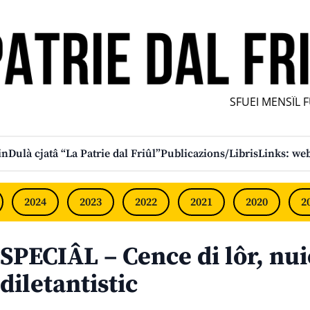
SFUEI MENSÎL FU
in
Dulà cjatâ “La Patrie dal Friûl”
Publicazions/Libris
Links: web
2024
2023
2022
2021
2020
2
SPECIÂL – Cence di lôr, nui
diletantistic