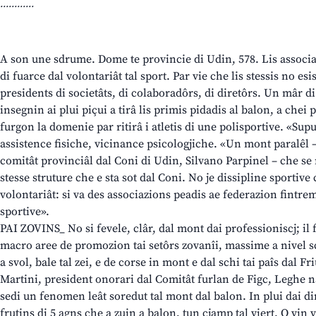
............
A son une sdrume. Dome te provincie di Udin, 578. Lis associaz
di fuarce dal volontariât tal sport. Par vie che lis stessis no esi
presidents di societâts, di colaboradôrs, di diretôrs. Un mâr di
insegnin ai plui piçui a tirâ lis primis pidadis al balon, a chei 
furgon la domenie par ritirâ i atletis di une polisportive. «Supu
assistence fisiche, vicinance psicologjiche. «Un mont paralêl –
comitât provinciâl dal Coni di Udin, Silvano Parpinel – che se n
stesse struture che e sta sot dal Coni. No je dissipline sportive 
volontariât: si va des associazions peadis ae federazion fintre
sportive».
PAI ZOVINS_ No si fevele, clâr, dal mont dai professioniscj; i
macro aree de promozion tai setôrs zovanîi, massime a nivel sc
a svol, bale tal zei, e de corse in mont e dal schi tai paîs dal F
Martini, president onorari dal Comitât furlan de Figc, Leghe na
sedi un fenomen leât soredut tal mont dal balon. In plui dai dir
frutins di 5 agns che a zuin a balon, tun cjamp tal viert. O vin