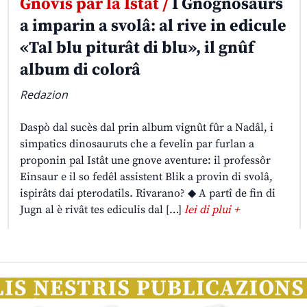
Gnovis par la Istât /
I Gnognosaurs
a imparin a svolâ: al rive in edicule
«Tal blu piturât di blu», il gnûf
album di colorâ
Redazion
Daspò dal sucès dal prin album vignût fûr a Nadâl, i
simpatics dinosauruts che a fevelin par furlan a
proponin pal Istât une gnove aventure: il professôr
Einsaur e il so fedêl assistent Blik a provin di svolâ,
ispirâts dai pterodatils. Rivarano? ◆ A partî de fin di
Jugn al è rivât tes ediculis dal […]
lei di plui +