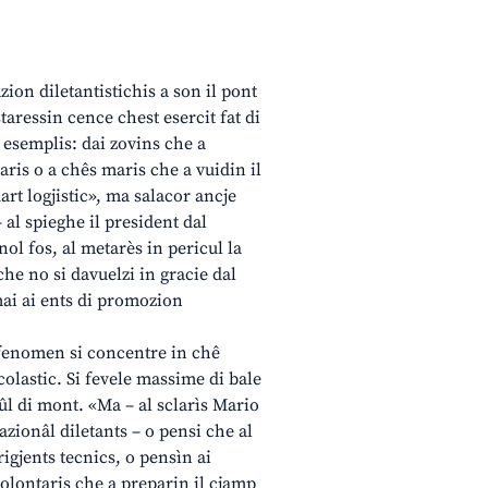
ion diletantistichis a son il pont
staressin cence chest esercit fat di
 esemplis: dai zovins che a
paris o a chês maris che a vuidin il
art logjistic», ma salacor ancje
 al spieghe il president dal
ol fos, al metarès in pericul la
che no si davuelzi in gracie dal
mai ai ents di promozion
l fenomen si concentre in chê
olastic. Si fevele massime di bale
riûl di mont. «Ma – al sclarìs Mario
zionâl diletants – o pensi che al
igjents tecnics, o pensìn ai
 volontaris che a preparin il cjamp