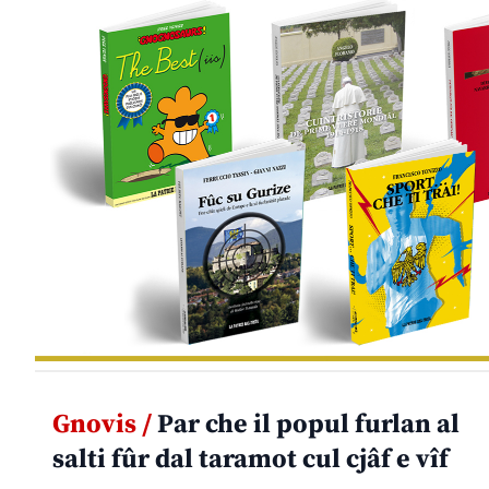
Gnovis /
Par che il popul furlan al
salti fûr dal taramot cul cjâf e vîf