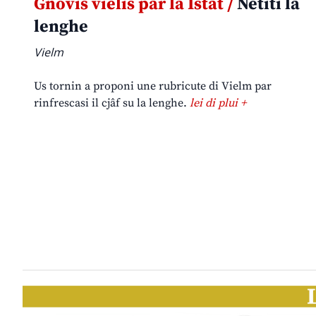
Gnovis vielis par la Istât /
Netiti la
lenghe
Vielm
Us tornin a proponi une rubricute di Vielm par
rinfrescasi il cjâf su la lenghe.
lei di plui +