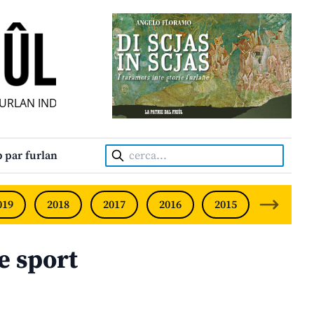
RLAN INDIPENDENT • INDEPENDENT FRIULIAN MONTHLY • N
Cerca:
 par furlan
019
2018
2017
2016
2015
2014
e sport