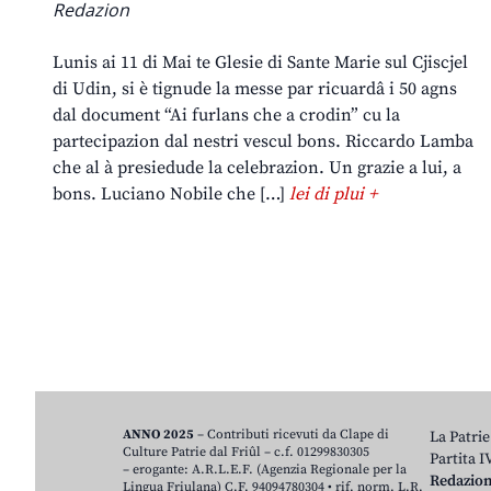
Redazion
Lunis ai 11 di Mai te Glesie di Sante Marie sul Cjiscjel
di Udin, si è tignude la messe par ricuardâ i 50 agns
dal document “Ai furlans che a crodin” cu la
partecipazion dal nestri vescul bons. Riccardo Lamba
che al à presiedude la celebrazion. Un grazie a lui, a
bons. Luciano Nobile che […]
lei di plui +
ANNO 2025
– Contributi ricevuti da Clape di
La Patrie
Culture Patrie dal Friûl – c.f. 01299830305
Partita 
– erogante: A.R.L.E.F. (Agenzia Regionale per la
Redazio
Lingua Friulana) C.F. 94094780304 • rif. norm. L.R.