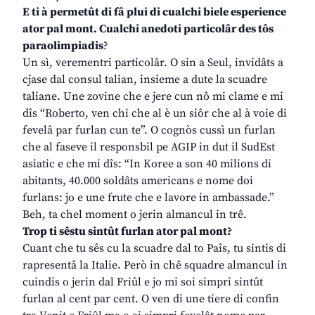
E ti à permetût di fâ plui di cualchi biele esperience
ator pal mont. Cualchi anedoti particolâr des tôs
paraolimpiadis
?
Un sì, verementri particolâr. O sin a Seul, invidâts a
cjase dal consul talian, insieme a dute la scuadre
taliane. Une zovine che e jere cun nô mi clame e mi
dîs “Roberto, ven chi che al è un siôr che al à voie di
fevelâ par furlan cun te”. O cognòs cussì un furlan
che al faseve il responsbil pe AGIP in dut il SudEst
asiatic e che mi dîs: “In Koree a son 40 milions di
abitants, 40.000 soldâts americans e nome doi
furlans: jo e une frute che e lavore in ambassade.”
Beh, ta chel moment o jerin almancul in trê.
Trop ti sêstu sintût furlan ator pal mont?
Cuant che tu sês cu la scuadre dal to Paîs, tu sintis di
rapresentâ la Italie. Però in chê squadre almancul in
cuindis o jerin dal Friûl e jo mi soi simpri sintût
furlan al cent par cent. O ven di une tiere di confin