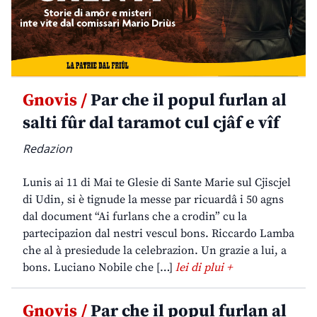
Gnovis /
Par che il popul furlan al
salti fûr dal taramot cul cjâf e vîf
Redazion
Lunis ai 11 di Mai te Glesie di Sante Marie sul Cjiscjel
di Udin, si è tignude la messe par ricuardâ i 50 agns
dal document “Ai furlans che a crodin” cu la
partecipazion dal nestri vescul bons. Riccardo Lamba
che al à presiedude la celebrazion. Un grazie a lui, a
bons. Luciano Nobile che […]
lei di plui +
Gnovis /
Par che il popul furlan al