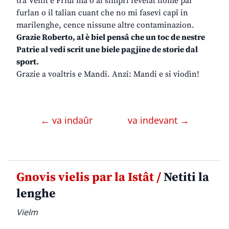
tra Venit e Friûl ma o ai simpri fevelât nome par
furlan o il talian cuant che no mi fasevi capî in
marilenghe, cence nissune altre contaminazion.
Grazie Roberto, al è biel pensâ che un toc de nestre
Patrie al vedi scrit une biele pagjine de storie dal
sport.
Grazie a voaltris e Mandi. Anzi: Mandi e si viodìn!
← va indaûr
va indevant →
Gnovis vielis par la Istât /
Netiti la
lenghe
Vielm