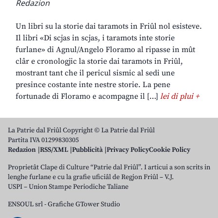
Redazion
Un libri su la storie dai taramots in Friûl nol esisteve.
Il libri «Di scjas in scjas, i taramots inte storie
furlane» di Agnul/Angelo Floramo al ripasse in mût
clâr e cronologjic la storie dai taramots in Friûl,
mostrant tant che il pericul sismic al sedi une
presince costante inte nestre storie. La pene
fortunade di Floramo e acompagne il […]
lei di plui +
La Patrie dal Friûl Copyright © La Patrie dal Friûl
Partita IVA 01299830305
Redazion
RSS/XML
Pubblicità
Privacy Policy
Cookie Policy
Proprietât Clape di Culture “Patrie dal Friûl”. I articui a son scrits in
lenghe furlane e cu la grafie uficiâl de Regjon Friûl – V.J.
USPI – Union Stampe Periodiche Taliane
ENSOUL srl
-
Grafiche GTower Studio