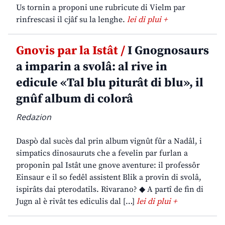
Us tornin a proponi une rubricute di Vielm par
rinfrescasi il cjâf su la lenghe.
lei di plui +
Gnovis par la Istât /
I Gnognosaurs
a imparin a svolâ: al rive in
edicule «Tal blu piturât di blu», il
gnûf album di colorâ
Redazion
Daspò dal sucès dal prin album vignût fûr a Nadâl, i
simpatics dinosauruts che a fevelin par furlan a
proponin pal Istât une gnove aventure: il professôr
Einsaur e il so fedêl assistent Blik a provin di svolâ,
ispirâts dai pterodatils. Rivarano? ◆ A partî de fin di
Jugn al è rivât tes ediculis dal […]
lei di plui +