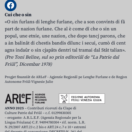
Cui che o sin
«O sin furlans di lenghe furlane, che a son convints di fâ
part de nazion furlane. Che al è come dî che o sin un
popul, une etnie, une nazion, che dopo tancj parons, che
a àn balinât di chestis bandis dilunc i secui, cumò di cent
agns indaûr o sin cjapâts dentri tal tramai dal Stât talian».
(Pre Toni Beline, sul so prin editoriâl de “La Patrie dal
Friûl”, Dicembar 1978)
Progjet finanziât de ARLeF - Agjenzie Regjonâl pe Lenghe Furlane e de Regjon
Autonome Friûl-Vignesie Julie
ANNO 2025
– Contributi ricevuti da Clape di
Culture Patrie dal Friûl – c.f. 01299830305
– erogante: A.R.L.E.F. (Agenzia Regionale per la
Lingua Friulana) C.F. 94094780304 • rif. norm. L.R.
N.29/2007 ART.23 c.2 bis e ART.24 c.7 e 10 • estremi
del decreto di concessione: DECRETO N. 261 del