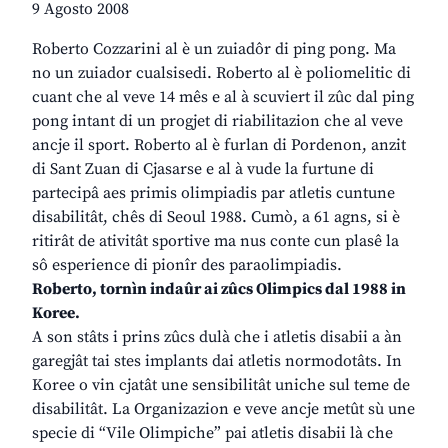
9 Agosto 2008
Roberto Cozzarini al è un zuiadôr di ping pong. Ma
no un zuiador cualsisedi. Roberto al è poliomelitic di
cuant che al veve 14 mês e al à scuviert il zûc dal ping
pong intant di un progjet di riabilitazion che al veve
ancje il sport. Roberto al è furlan di Pordenon, anzit
di Sant Zuan di Cjasarse e al à vude la furtune di
partecipâ aes primis olimpiadis par atletis cuntune
disabilitât, chês di Seoul 1988. Cumò, a 61 agns, si è
ritirât de ativitât sportive ma nus conte cun plasê la
sô esperience di pionîr des paraolimpiadis.
Roberto, tornìn indaûr ai zûcs Olimpics dal 1988 in
Koree.
A son stâts i prins zûcs dulà che i atletis disabii a àn
garegjât tai stes implants dai atletis normodotâts. In
Koree o vin cjatât une sensibilitât uniche sul teme de
disabilitât. La Organizazion e veve ancje metût sù une
specie di “Vile Olimpiche” pai atletis disabii là che