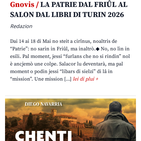
Gnovis /
LA PATRIE DAL FRIÛL AL
SALON DAL LIBRI DI TURIN 2026
Redazion
Dai 14 ai 18 di Mai no steit a cirînus, noaltris de
“Patrie”: no sarin in Friûl, ma inaltrò.◆ No, no lìn in
esili. Pal moment, jessi “furlans che no si rindin” nol
è ancjemò une colpe. Salacor lu deventarà, ma pal
moment o podin jessi “libars di sielzi” di lâ in
“mission”. Une mission […]
lei di plui +