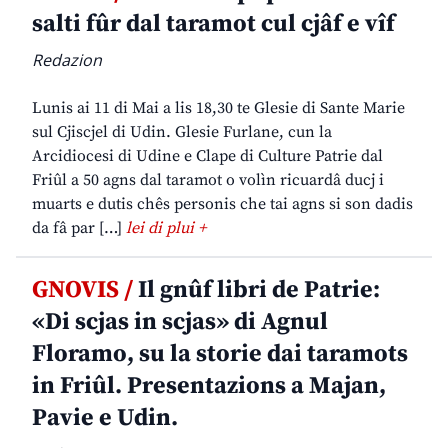
salti fûr dal taramot cul cjâf e vîf
Redazion
Lunis ai 11 di Mai a lis 18,30 te Glesie di Sante Marie
sul Cjiscjel di Udin. Glesie Furlane, cun la
Arcidiocesi di Udine e Clape di Culture Patrie dal
Friûl a 50 agns dal taramot o volìn ricuardâ ducj i
muarts e dutis chês personis che tai agns si son dadis
da fâ par […]
lei di plui +
GNOVIS /
Il gnûf libri de Patrie:
«Di scjas in scjas» di Agnul
Floramo, su la storie dai taramots
in Friûl. Presentazions a Majan,
Pavie e Udin.