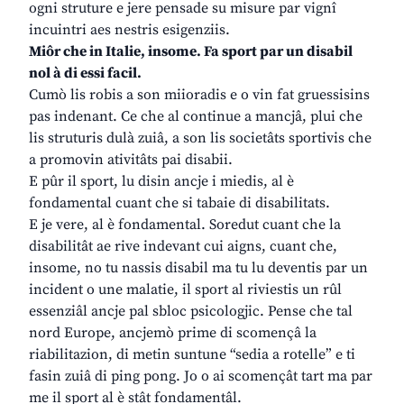
ogni struture e jere pensade su misure par vignî
incuintri aes nestris esigenziis.
Miôr che in Italie, insome. Fa sport par un disabil
nol à di essi facil.
Cumò lis robis a son miioradis e o vin fat gruessisins
pas indenant. Ce che al continue a mancjâ, plui che
lis struturis dulà zuiâ, a son lis societâts sportivis che
a promovin ativitâts pai disabii.
E pûr il sport, lu disin ancje i miedis, al è
fondamental cuant che si tabaie di disabilitats.
E je vere, al è fondamental. Soredut cuant che la
disabilitât ae rive indevant cui aigns, cuant che,
insome, no tu nassis disabil ma tu lu deventis par un
incident o une malatie, il sport al riviestis un rûl
essenziâl ancje pal sbloc psicologjic. Pense che tal
nord Europe, ancjemò prime di scomençâ la
riabilitazion, di metin suntune “sedia a rotelle” e ti
fasin zuiâ di ping pong. Jo o ai scomençât tart ma par
me il sport al è stât fondamentâl.