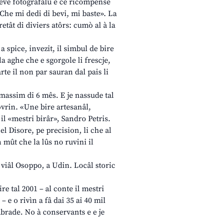
deve fotografâlu e ce ricompense
«Che mi dedi di bevi, mi baste». La
pretât di diviers atôrs: cumò al à la
 spice, invezit, il simbul de bire
a aghe che e sgorgole li frescje,
rte il non par sauran dal pais li
 massim di 6 mês. E je nassude tal
vrin. «Une bire artesanâl,
il «mestri birâr», Sandro Petris.
hel Disore, pe precision, li che al
in mût che la lûs no ruvini il
 viâl Osoppo, a Udin. Locâl storic
bire tal 2001 – al conte il mestri
 e o rivìn a fâ dai 35 ai 40 mil
ambrade. No à conservants e e je