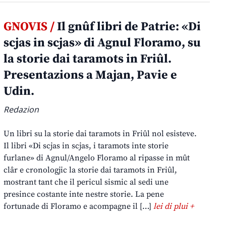
GNOVIS /
Il gnûf libri de Patrie: «Di
scjas in scjas» di Agnul Floramo, su
la storie dai taramots in Friûl.
Presentazions a Majan, Pavie e
Udin.
Redazion
Un libri su la storie dai taramots in Friûl nol esisteve.
Il libri «Di scjas in scjas, i taramots inte storie
furlane» di Agnul/Angelo Floramo al ripasse in mût
clâr e cronologjic la storie dai taramots in Friûl,
mostrant tant che il pericul sismic al sedi une
presince costante inte nestre storie. La pene
fortunade di Floramo e acompagne il […]
lei di plui +