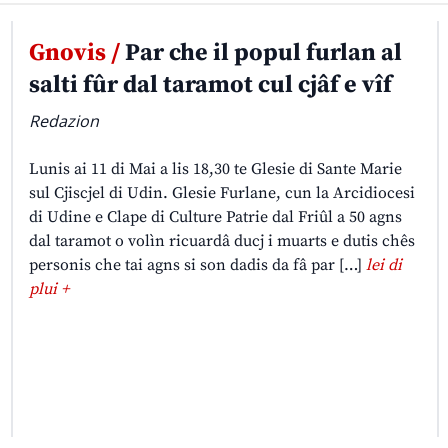
Gnovis /
Par che il popul furlan al
salti fûr dal taramot cul cjâf e vîf
Redazion
Lunis ai 11 di Mai a lis 18,30 te Glesie di Sante Marie
sul Cjiscjel di Udin. Glesie Furlane, cun la Arcidiocesi
di Udine e Clape di Culture Patrie dal Friûl a 50 agns
dal taramot o volìn ricuardâ ducj i muarts e dutis chês
personis che tai agns si son dadis da fâ par […]
lei di
plui +