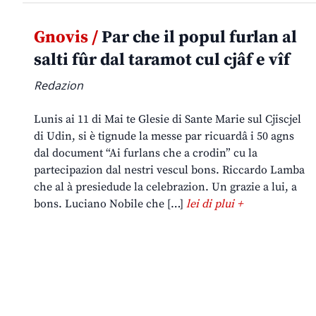
Gnovis /
Par che il popul furlan al
salti fûr dal taramot cul cjâf e vîf
Redazion
Lunis ai 11 di Mai te Glesie di Sante Marie sul Cjiscjel
di Udin, si è tignude la messe par ricuardâ i 50 agns
dal document “Ai furlans che a crodin” cu la
partecipazion dal nestri vescul bons. Riccardo Lamba
che al à presiedude la celebrazion. Un grazie a lui, a
bons. Luciano Nobile che […]
lei di plui +