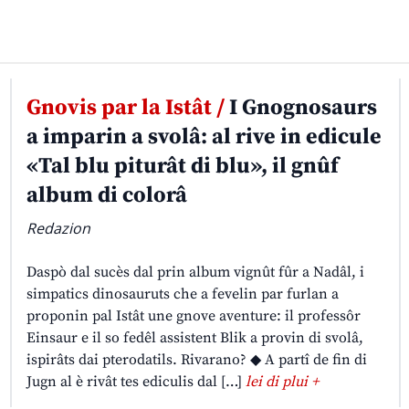
Gnovis par la Istât /
I Gnognosaurs
a imparin a svolâ: al rive in edicule
«Tal blu piturât di blu», il gnûf
album di colorâ
Redazion
Daspò dal sucès dal prin album vignût fûr a Nadâl, i
simpatics dinosauruts che a fevelin par furlan a
proponin pal Istât une gnove aventure: il professôr
Einsaur e il so fedêl assistent Blik a provin di svolâ,
ispirâts dai pterodatils. Rivarano? ◆ A partî de fin di
Jugn al è rivât tes ediculis dal […]
lei di plui +