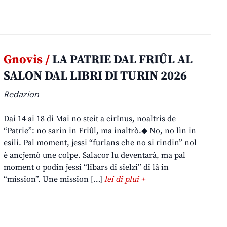
Gnovis /
LA PATRIE DAL FRIÛL AL
SALON DAL LIBRI DI TURIN 2026
Redazion
Dai 14 ai 18 di Mai no steit a cirînus, noaltris de
“Patrie”: no sarin in Friûl, ma inaltrò.◆ No, no lìn in
esili. Pal moment, jessi “furlans che no si rindin” nol
è ancjemò une colpe. Salacor lu deventarà, ma pal
moment o podin jessi “libars di sielzi” di lâ in
“mission”. Une mission […]
lei di plui +