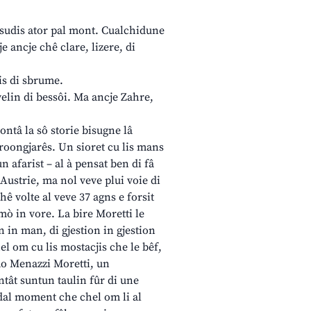
essudis ator pal mont. Cualchidune
je ancje chê clare, lizere, di
jis di sbrume.
evelin di bessôi. Ma ancje Zahre,
ntâ la sô storie bisugne lâ
troongjarês. Un sioret cu lis mans
n afarist – al à pensat ben di fâ
 Austrie, ma nol veve plui voie di
hê volte al veve 37 agns e forsit
mò in vore. La bire Moretti le
n in man, di gjestion in gjestion
el om cu lis mostacjis che le bêf,
 Lao Menazzi Moretti, un
ntât suntun taulin fûr di une
t dal moment che chel om li al