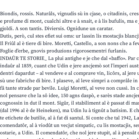
Biondis, rossis. Naturâls, vignudis sù in cjase, o citadinis, cr
e profume di mont, cualchi altre e à snait, e à lis bufulis, ma e 
gjoldi. A son tantis. Diviersis. Ognidune un caratar.
Dutis, però, cul stes efiet sui oms: ur lassin lis mostacjis blanc
Il Friûl al è tiere di bire. Moretti, Castello, a son nons che a f
Foglie d’erbe, gnovis produzions rigorosementri furlanis.
INDAÛR TE STORIE_ La plui antighe e je che dal «baffo». Par co
indaûr al 1859, cuant che Udin e jere ancjemò sot l’imperi aus
dentri dapardut – al vendeve e al comprave vin, licôrs, al jere u
sù une fabriche di bire. I plaseve, al leve simpri a comprâle in
fâ tante strade par bevile. Luigi Moretti, al veve non cussì. In c
nol pensave che la sô idee, 150 agns daspò, e sarès stade ancje
cognossin in dut il mont. Sigûr, il stabiliment al è passat di ma
(dal 1996 al è de Heineken), ma Udin lu à tignût a batisim. E ch
te etichete de butilie, al à fat di santul. Si conte che tal 1942,
comendatôr, al à viodût un vecjut simpatic, cu lis mostacjis, se
ostarie, a Udin. Il comendatôr, che nol jere stupit, al à pensâ