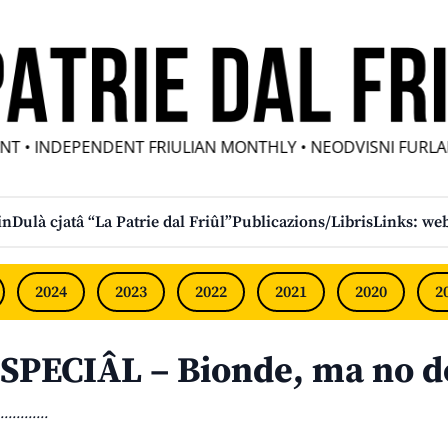
• INDEPENDENT FRIULIAN MONTHLY • NEODVISNI FURLANS
in
Dulà cjatâ “La Patrie dal Friûl”
Publicazions/Libris
Links: web
2024
2023
2022
2021
2020
2
SPECIÂL – Bionde, ma no 
............