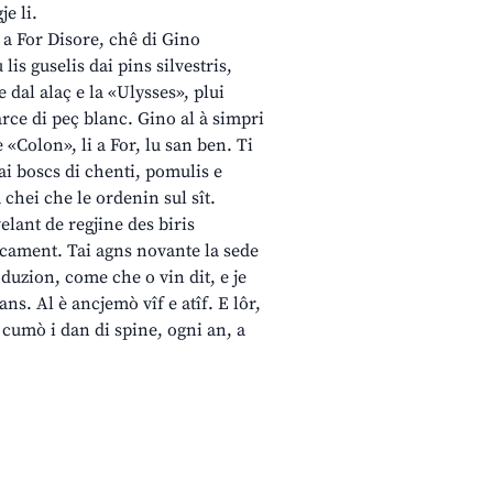
e li.
 a For Disore, chê di Gino
lis guselis dai pins silvestris,
e dal alaç e la «Ulysses», plui
uarce di peç blanc. Gino al à simpri
 «Colon», li a For, lu san ben. Ti
tai boscs di chenti, pomulis e
a chei che le ordenin sul sît.
elant de regjine des biris
arcament. Tai agns novante la sede
oduzion, come che o vin dit, e je
ns. Al è ancjemò vîf e atîf. E lôr,
 cumò i dan di spine, ogni an, a