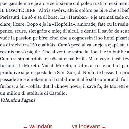
pôc gasade ma e je alc e ce insieme cul poleç rustît che si mangj
IL BOSC TE BIRE_ Altris savôrs, altris colôrs pe bire che si bêf
Perissutti. La sô e sa di bosc. La «Haraban» e je aromatizade cu 
clare, lizere. Dopo e je la «Hopfelia», ambrade, fate cu la resin
penze, scure, siet grâts e mieç di alcul, e dentri il savôr de sc
vude la passion pe bire: chei che a cognossin il so hotel pizarie
da di sielzi tra 150 cualitâts. Cumò però al va ancje a cjapâ sù, 
resinis pe sô piçule. Che al vent ae spine tal locâl, e in butilie 
Cumò si sin pierdûts un pôc ator pal Friûl. Ma o vevin tacât fev
furlanis, la Moretti. Vuê di Moretti, a Udin, al reste un biel p
produtive si jere spostade a Sant Zorç di Noiâr, te basse. La pr
passade ae Heineken ma il stabiliment al è stât comprât di furla
furbos, a àn «robât» dut il «know how», il savê fâ, de Moretti e
un milion di etolitris di Castello.
Valentina Pagani
← va indaûr
va indevant →