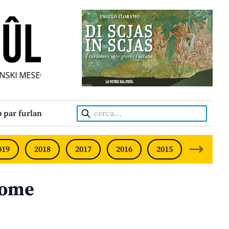
KI MESEČNIK • UNABHÄNGIGE FRIAULISCHE MONATSZEITUNG
Cerca:
 par furlan
019
2018
2017
2016
2015
2014
dome