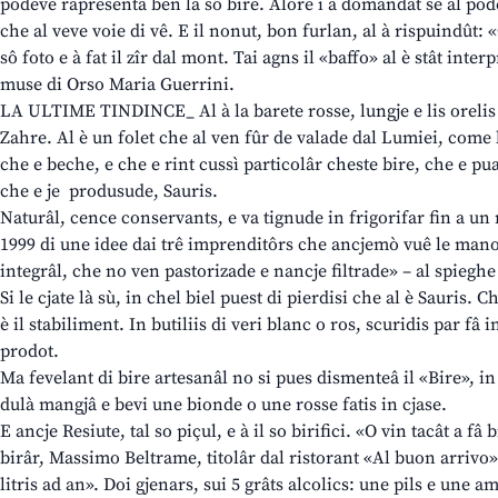
podeve rapresentâ ben la sô bire. Alore i à domandât se al po
che al veve voie di vê. E il nonut, bon furlan, al à rispuindût: 
sô foto e à fat il zîr dal mont. Tai agns il «baffo» al è stât inter
muse di Orso Maria Guerrini.
LA ULTIME TINDINCE_ Al à la barete rosse, lungje e lis orelis a
Zahre. Al è un folet che al ven fûr de valade dal Lumiei, come l
che e beche, e che e rint cussì particolâr cheste bire, che e pua
che e je produsude, Sauris.
Naturâl, cence conservants, e va tignude in frigorifar fin a un
1999 di une idee dai trê imprenditôrs che ancjemò vuê le mano
integrâl, che no ven pastorizade e nancje filtrade» – al spieghe 
Si le cjate là sù, in chel biel puest di pierdisi che al è Sauris. C
è il stabiliment. In butiliis di veri blanc o ros, scuridis par fâ 
prodot.
Ma fevelant di bire artesanâl no si pues dismenteâ il «Bire», in
dulà mangjâ e bevi une bionde o une rosse fatis in cjase.
E ancje Resiute, tal so piçul, e à il so birifici. «O vin tacât a fâ 
birâr, Massimo Beltrame, titolâr dal ristorant «Al buon arrivo» –
litris ad an». Doi gjenars, sui 5 grâts alcolics: une pils e une 