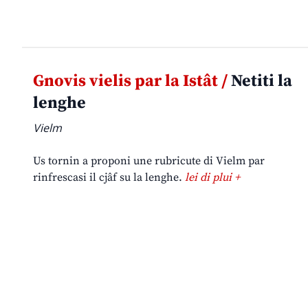
Gnovis vielis par la Istât /
Netiti la
lenghe
Vielm
Us tornin a proponi une rubricute di Vielm par
rinfrescasi il cjâf su la lenghe.
lei di plui +