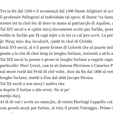
Tra la fin dal 1200 e il scomençâ dal 1300 Dante Alighieri al scr
il professôr Pellegrini al individuèe tal sproc di Dante “ce fast
nestre int ta chel tôc di tiere in mans ai patriarcjîs di Aquilee, 
Tal XIV secul a si cjatin tancj documents scrits par furlân, poes
voltâs in furlân par fâ capî mjôr a la int ce cal jere scrit. La p
jè: Piruç myo doç inculurit, cjatât in chel di Cividât.
Intal XVI secul, al è il poete Ermes di Colorêt che al puarte in
peade a la vite di chel timp in lenghe furlane, insiemit a atrî
Tal XIX secul la poesie e prose in lenghe furlane a vegnin rapr
particolâr: Pieri Çorut, cun la sô famose Plovisine e Catarine P
sul mont rurâl dal Friûl di chê volte. Ator da fin dal 1800 al ve
lenghe furlane, metût a d’un dal abât Jacopo Pirona.
Tal XX secûl a son tancj i autôrs che
a doprin il furlan a alts nivei. No si po’
metiju ducj.
Al dì di vuè i scrits no mancjin, di resint Pierluigi Cappello cu
cun poesîs ancje par furlan, al vinç il premi Viareggio. Prime di