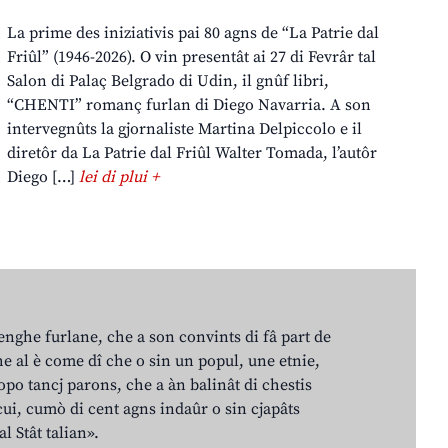
La prime des iniziativis pai 80 agns de “La Patrie dal
Friûl” (1946-2026). O vin presentât ai 27 di Fevrâr tal
Salon di Palaç Belgrado di Udin, il gnûf libri,
“CHENTI” romanç furlan di Diego Navarria. A son
intervegnûts la gjornaliste Martina Delpiccolo e il
diretôr da La Patrie dal Friûl Walter Tomada, l’autôr
Diego […]
lei di plui +
lenghe furlane, che a son convints di fâ part de
e al è come dî che o sin un popul, une etnie,
po tancj parons, che a àn balinât di chestis
cui, cumò di cent agns indaûr o sin cjapâts
al Stât talian».