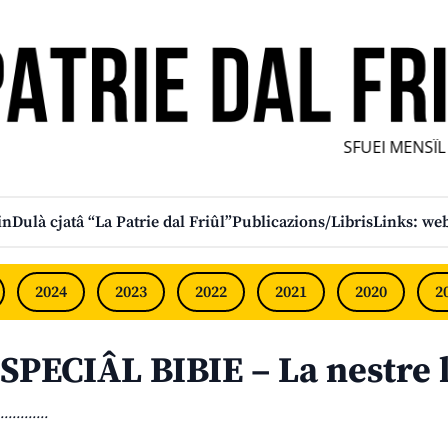
SFUEI MENSÎL F
in
Dulà cjatâ “La Patrie dal Friûl”
Publicazions/Libris
Links: web
2024
2023
2022
2021
2020
2
SPECIÂL BIBIE – La nestre 
............