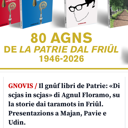
GNOVIS /
Il gnûf libri de Patrie: «Di
scjas in scjas» di Agnul Floramo, su
la storie dai taramots in Friûl.
Presentazions a Majan, Pavie e
Udin.