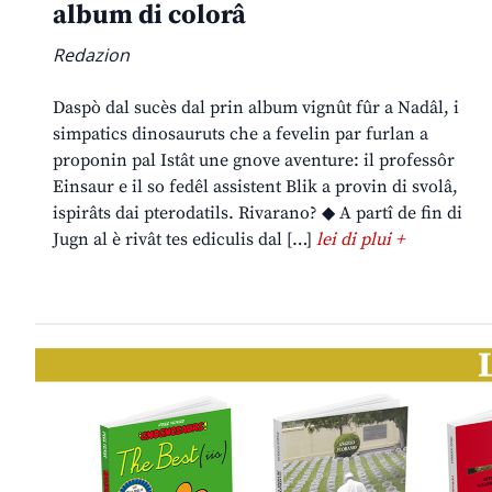
album di colorâ
Redazion
Daspò dal sucès dal prin album vignût fûr a Nadâl, i
simpatics dinosauruts che a fevelin par furlan a
proponin pal Istât une gnove aventure: il professôr
Einsaur e il so fedêl assistent Blik a provin di svolâ,
ispirâts dai pterodatils. Rivarano? ◆ A partî de fin di
Jugn al è rivât tes ediculis dal […]
lei di plui +