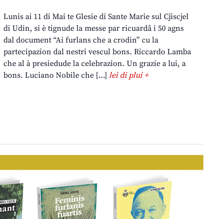
Lunis ai 11 di Mai te Glesie di Sante Marie sul Cjiscjel
di Udin, si è tignude la messe par ricuardâ i 50 agns
dal document “Ai furlans che a crodin” cu la
partecipazion dal nestri vescul bons. Riccardo Lamba
che al à presiedude la celebrazion. Un grazie a lui, a
bons. Luciano Nobile che […]
lei di plui +