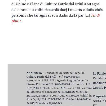
di Udine e Clape di Culture Patrie dal Friûl a 50 agns
dal taramot o volìn ricuardâ ducj i muarts e dutis chês
personis che tai agns si son dadis da fâ par […]
lei di
plui +
ANNO 2025
– Contributi ricevuti da Clape di
La Patrie
Culture Patrie dal Friûl – c.f. 01299830305
Partita 
– erogante: A.R.L.E.F. (Agenzia Regionale per la
Redazio
Lingua Friulana) C.F. 94094780304 • rif. norm. L.R.
Cookie P
N.29/2007 ART.23 c.2 bis e ART.24 c.7 e 10 • estremi
del decreto di concessione: DECRETO N. 261 del
25/10/2022 importo contributo € 3.500,00 (saldo) in
Proprietâ
data 06/11/2025 • DECRETO N. 173 del 27/06/2025 €
scrits in
34.842,23 in data 31/07/2025;
V.J.