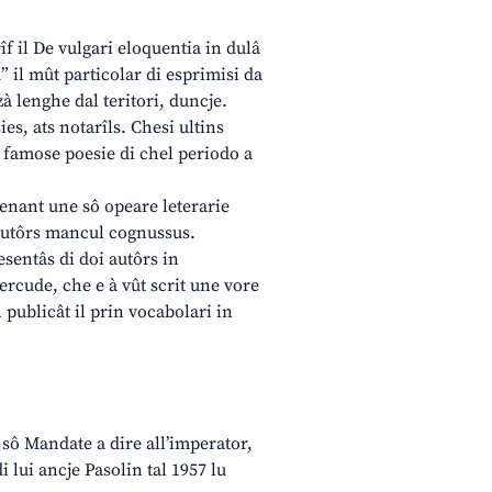
îf il De vulgari eloquentia in dulâ
u” il mût particolar di esprimisi da
zà lenghe dal teritori, duncje.
ies, ats notarîls. Chesi ultins
ui famose poesie di chel periodo a
denant une sô opeare leterarie
s autôrs mancul cognussus.
esentâs di doi autôrs in
ercude, che e à vût scrit une vore
n publicât il prin vocabolari in
l sô Mandate a dire all’imperator,
 lui ancje Pasolin tal 1957 lu