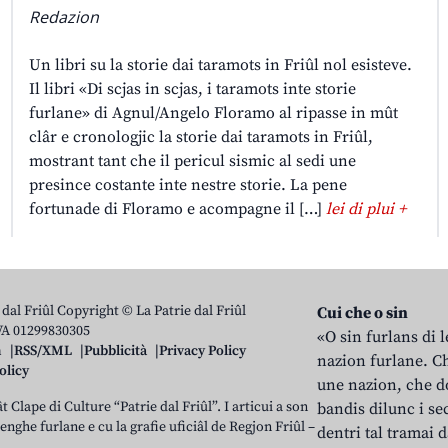
Redazion
Un libri su la storie dai taramots in Friûl nol esisteve.
Il libri «Di scjas in scjas, i taramots inte storie
furlane» di Agnul/Angelo Floramo al ripasse in mût
clâr e cronologjic la storie dai taramots in Friûl,
mostrant tant che il pericul sismic al sedi une
presince costante inte nestre storie. La pene
fortunade di Floramo e acompagne il […]
lei di plui +
 dal Friûl Copyright © La Patrie dal Friûl
Cui che o sin
IVA 01299830305
«O sin furlans di 
n
RSS/XML
Pubblicità
Privacy Policy
nazion furlane. Ch
olicy
une nazion, che do
t Clape di Culture “Patrie dal Friûl”. I articui a son
bandis dilunc i se
 lenghe furlane e cu la grafie uficiâl de Regjon Friûl –
dentri tal tramai d