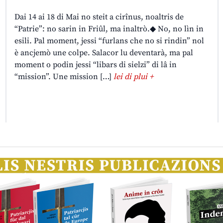
Dai 14 ai 18 di Mai no steit a cirînus, noaltris de
“Patrie”: no sarin in Friûl, ma inaltrò.◆ No, no lìn in
esili. Pal moment, jessi “furlans che no si rindin” nol
è ancjemò une colpe. Salacor lu deventarà, ma pal
moment o podin jessi “libars di sielzi” di lâ in
“mission”. Une mission […]
lei di plui +