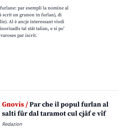
e furlane: par esempli la nomine al
 scrit un grunon in furlan), di
ie). Al è ancje interessant viodi
orizadîs tal stât talian, e si po’
ivaroses par iscrit.
Gnovis /
Par che il popul furlan al
salti fûr dal taramot cul cjâf e vîf
Redazion