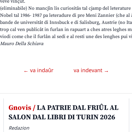
veve vinçut.
(eliminabile) No mancjîn lis curiositâs tal cjamp del leteratur
Nobel tal 1986- 1987 pa leteradure di pre Meni Zannier (che al à
bande de universitât di Innsbuck e di Salisburg, Austrie (no Ital
trop cal ven publicât in furlan in rapuart a ches atres leghes min
viodi come che il furlân al sedi e al resti une des lenghes pui v
Mauro Della Schiava
← va indaûr
va indevant →
Gnovis /
LA PATRIE DAL FRIÛL AL
SALON DAL LIBRI DI TURIN 2026
Redazion