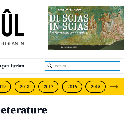
URLAN INDIPENDENT • INDEPENDENT FRIULIAN MONTHLY • 
Cerca:
 par furlan
019
2018
2017
2016
2015
2014
leterature