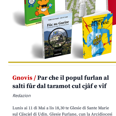
Gnovis /
Par che il popul furlan al
salti fûr dal taramot cul cjâf e vîf
Redazion
Lunis ai 11 di Mai a lis 18,30 te Glesie di Sante Marie
sul Cjiscjel di Udin. Glesie Furlane, cun la Arcidiocesi