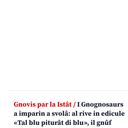
Gnovis par la Istât /
I Gnognosaurs
a imparin a svolâ: al rive in edicule
«Tal blu piturât di blu», il gnûf