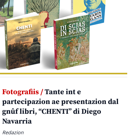
Fotografiis /
Tante int e
partecipazion ae presentazion dal
gnûf libri, “CHENTI” di Diego
Navarria
Redazion