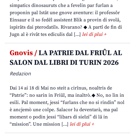
simpatics dinosauruts che a fevelin par furlan a
proponin pal Istât une gnove aventure: il professôr
Einsaur e il so fedêl assistent Blik a provin di svolâ,
ispirâts dai pterodatils. Rivarano? ◆ A partî de fin di
Jugn al è rivât tes ediculis dal […]
lei di plui +
Gnovis /
LA PATRIE DAL FRIÛL AL
SALON DAL LIBRI DI TURIN 2026
Redazion
Dai 14 ai 18 di Mai no steit a cirînus, noaltris de
“Patrie”: no sarin in Friûl, ma inaltrò.◆ No, no lìn in
esili. Pal moment, jessi “furlans che no si rindin” nol
è ancjemò une colpe. Salacor lu deventarà, ma pal
moment o podin jessi “libars di sielzi” di lâ in
“mission”. Une mission […]
lei di plui +