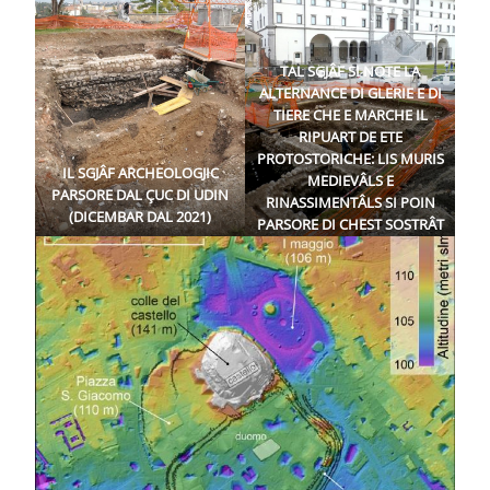
TAL SGJÂF SI NOTE LA
ALTERNANCE DI GLERIE E DI
TIERE CHE E MARCHE IL
RIPUART DE ETE
PROTOSTORICHE: LIS MURIS
IL SGJÂF ARCHEOLOGJIC
MEDIEVÂLS E
PARSORE DAL ÇUC DI UDIN
RINASSIMENTÂLS SI POIN
(DICEMBAR DAL 2021)
PARSORE DI CHEST SOSTRÂT