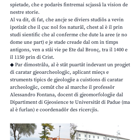
spietade, che e podarès fintremai scjassâ la vision de
nestre storie.
Al va dit, di fat, che ancje se diviers studiôs a vevin
ipotizât che il çuc nol fos naturâl, chest al è il prin
studi sientific che al conferme che dute la aree (e no
dome une part) e je stade creade dal om in timps
antigons, ven a stâi vie pe Ete dal Bronç, tra il 1400 e
il 1150 prin di Crist.
◆ Par dimostrâlu, al è stât puartât indevant un progjet
di caratar gjeoarcheologjic, aplicant mieçs e
struments tipics de gjeologjie a cuistions di caratar
archeologjic, cemût che al marche il professôr
Alessandro Fontana, docent di gjeomorfologjie dal
Dipartiment di Gjeosience te Universitât di Padue (ma
al è furlan) e coordenadôr des ricercjis.