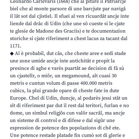
Leonardo Carlevaris (1668) che al piture il Patriarcje
biel che al monte parsore di une barcjute par navigâ
il lât sot dal cjistiel. Il sfuei al ven ricuardât ancje inte
liende dal drâc di Udin (che une sô cueste si le cjate
te glesie de Madone des Graciis) e te documentazion
storiche si cjate riferiment a chest lacus za tacant dal
1171.
◆ Al è probabil, dut câs, che cheste aree e sedi stade
une zone umide ancje inte antichitât e propit la
presince di aghe e varès puartât ae decision di fâ sù
un cjastelîr, o miôr, un megamound, alt cuasi 30
metris e cuntun volum di passe 400.000 metris
cubics, la plui grande opare di cheste fate in dute
Europe. Chel di Udin, duncje, al podarès jessi stât un
sît di riferiment par dut il rest dal teritori, furlan e no
dome, un simbul religjôs cun valôr sacrâl, ma ancje
un sisteme di control e di difese e dal sigûr une
espression de potence des popolazions di chê ete.
Une potence restade platade fin cumò sot di glerie e