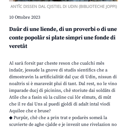
ANTÎC DISSEN DAL CJISTIEL DI UDIN (BIBLIOTECHE JOPPI)
10 Ottobre 2023
Daûr di une liende, di un proverbi o di une
conte popolâr si plate simpri une fonde di
veretât
Al sarà forsit par cheste reson che cualchi mês
indaûr, jessude la gnove di studis sientifics che a
dimostravin la artificialitât dal çuc di Udin, nissun di
noaltris si è maraveât plui di tant. Dal rest, no le vino
imparade ducj di picinins, chê storiute dai soldâts di
Atile che a fasin sù la culine cui lôr elmuts, di mût
che il re dai Uns al puedi gjoldi di adalt intal viodi
Aquilee che e bruse?
◆ Purpûr, chê che a prin trat e podarès someâ la
scuvierte de aghe cjalde e je invezit une rivelazion no