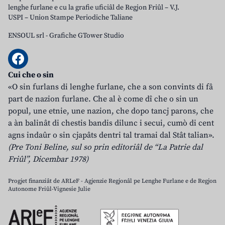
lenghe furlane e cu la grafie uficiâl de Regjon Friûl – V.J.
USPI – Union Stampe Periodiche Taliane
ENSOUL srl
-
Grafiche GTower Studio
Cui che o sin
«O sin furlans di lenghe furlane, che a son convints di fâ
part de nazion furlane. Che al è come dî che o sin un
popul, une etnie, une nazion, che dopo tancj parons, che
a àn balinât di chestis bandis dilunc i secui, cumò di cent
agns indaûr o sin cjapâts dentri tal tramai dal Stât talian».
(Pre Toni Beline, sul so prin editoriâl de “La Patrie dal
Friûl”, Dicembar 1978)
Progjet finanziât de ARLeF - Agjenzie Regjonâl pe Lenghe Furlane e de Regjon
Autonome Friûl-Vignesie Julie