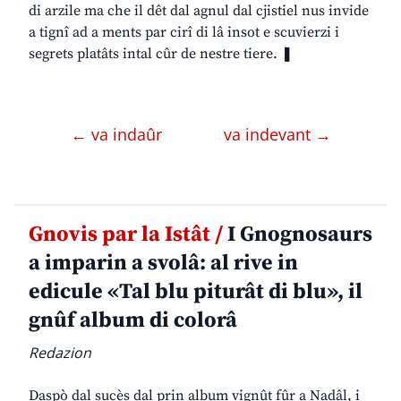
di arzile ma che il dêt dal agnul dal cjistiel nus invide
a tignî ad a ments par cirî di lâ insot e scuvierzi i
segrets platâts intal cûr de nestre tiere. ❚
← va indaûr
va indevant →
Gnovis par la Istât /
I Gnognosaurs
a imparin a svolâ: al rive in
edicule «Tal blu piturât di blu», il
gnûf album di colorâ
Redazion
Daspò dal sucès dal prin album vignût fûr a Nadâl, i