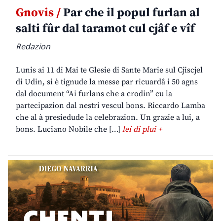
Gnovis /
Par che il popul furlan al
salti fûr dal taramot cul cjâf e vîf
Redazion
Lunis ai 11 di Mai te Glesie di Sante Marie sul Cjiscjel
di Udin, si è tignude la messe par ricuardâ i 50 agns
dal document “Ai furlans che a crodin” cu la
partecipazion dal nestri vescul bons. Riccardo Lamba
che al à presiedude la celebrazion. Un grazie a lui, a
bons. Luciano Nobile che […]
lei di plui +