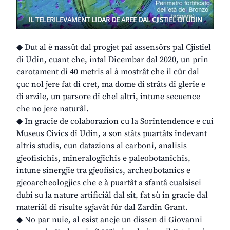
IL TELERILEVAMENT LIDAR DE AREE DAL CJISTIEL DI UDIN
◆ Dut al è nassût dal progjet pai assensôrs pal Cjistiel
di Udin, cuant che, intal Dicembar dal 2020, un prin
carotament di 40 metris al à mostrât che il cûr dal
çuc nol jere fat di cret, ma dome di strâts di glerie e
di arzile, un parsore di chel altri, intune secuence
che no jere naturâl.
◆ In gracie de colaborazion cu la Sorintendence e cui
Museus Civics di Udin, a son stâts puartâts indevant
altris studis, cun datazions al carboni, analisis
gjeofisichis, mineralogjichis e paleobotanichis,
intune sinergjie tra gjeofisics, archeobotanics e
gjeoarcheologjics che e à puartât a sfantâ cualsisei
dubi su la nature artificiâl dal sît, fat sù in gracie dal
materiâl di risulte sgjavât fûr dal Zardin Grant.
◆ No par nuie, al esist ancje un dissen di Giovanni