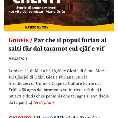
Gnovis /
Par che il popul furlan al
salti fûr dal taramot cul cjâf e vîf
Redazion
Lunis ai 11 di Mai a lis 18,30 te Glesie di Sante Marie
sul Cjiscjel di Udin. Glesie Furlane, cun la
Arcidiocesi di Udine e Clape di Culture Patrie dal
Friûl a 50 agns dal taramot o volìn ricuardâ ducj i
muarts e dutis chês personis che tai agns si son dadis
da fâ par […]
lei di plui +