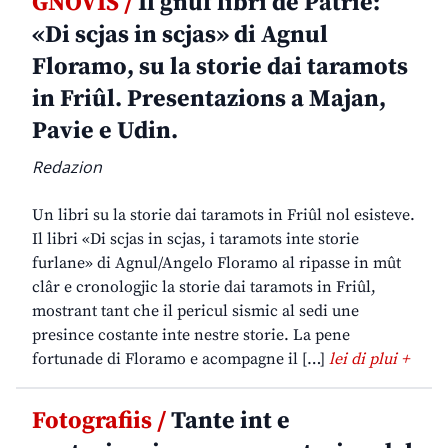
GNOVIS /
Il gnûf libri de Patrie:
«Di scjas in scjas» di Agnul
Floramo, su la storie dai taramots
in Friûl. Presentazions a Majan,
Pavie e Udin.
Redazion
Un libri su la storie dai taramots in Friûl nol esisteve.
Il libri «Di scjas in scjas, i taramots inte storie
furlane» di Agnul/Angelo Floramo al ripasse in mût
clâr e cronologjic la storie dai taramots in Friûl,
mostrant tant che il pericul sismic al sedi une
presince costante inte nestre storie. La pene
fortunade di Floramo e acompagne il […]
lei di plui +
Fotografiis /
Tante int e