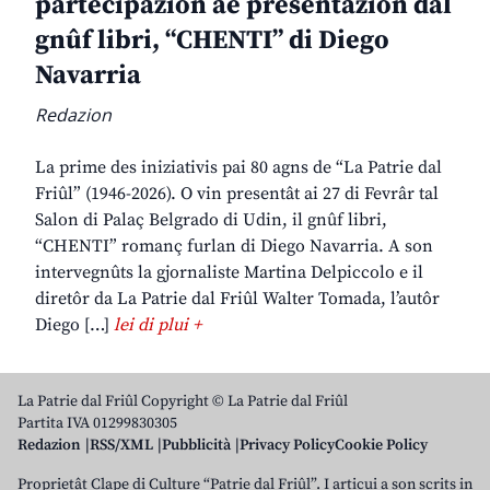
partecipazion ae presentazion dal
gnûf libri, “CHENTI” di Diego
Navarria
Redazion
La prime des iniziativis pai 80 agns de “La Patrie dal
Friûl” (1946-2026). O vin presentât ai 27 di Fevrâr tal
Salon di Palaç Belgrado di Udin, il gnûf libri,
“CHENTI” romanç furlan di Diego Navarria. A son
intervegnûts la gjornaliste Martina Delpiccolo e il
diretôr da La Patrie dal Friûl Walter Tomada, l’autôr
Diego […]
lei di plui +
La Patrie dal Friûl Copyright © La Patrie dal Friûl
Partita IVA 01299830305
Redazion
RSS/XML
Pubblicità
Privacy Policy
Cookie Policy
Proprietât Clape di Culture “Patrie dal Friûl”. I articui a son scrits in