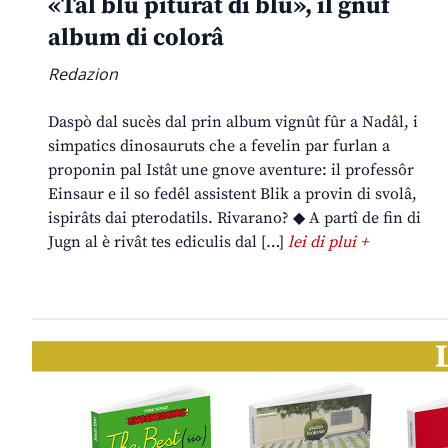
«Tal blu piturât di blu», il gnûf
album di colorâ
Redazion
Daspò dal sucès dal prin album vignût fûr a Nadâl, i
simpatics dinosauruts che a fevelin par furlan a
proponin pal Istât une gnove aventure: il professôr
Einsaur e il so fedêl assistent Blik a provin di svolâ,
ispirâts dai pterodatils. Rivarano? ◆ A partî de fin di
Jugn al è rivât tes ediculis dal […]
lei di plui +