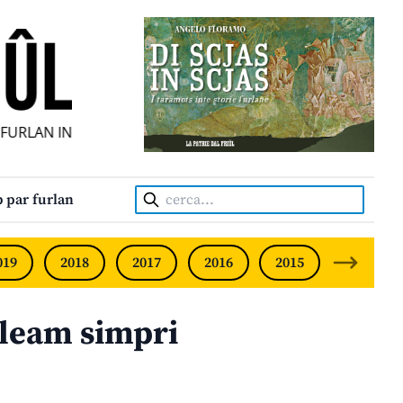
RLAN INDIPENDENT • INDEPENDENT FRIULIAN MONTHLY • 
Cerca:
 par furlan
019
2018
2017
2016
2015
2014
 leam simpri