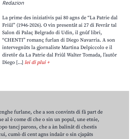
Redazion
La prime des iniziativis pai 80 agns de “La Patrie dal
Friûl” (1946-2026). O vin presentât ai 27 di Fevrâr tal
Salon di Palaç Belgrado di Udin, il gnûf libri,
“CHENTI” romanç furlan di Diego Navarria. A son
intervegnûts la gjornaliste Martina Delpiccolo e il
diretôr da La Patrie dal Friûl Walter Tomada, l’autôr
Diego […]
lei di plui +
lenghe furlane, che a son convints di fâ part de
e al è come dî che o sin un popul, une etnie,
po tancj parons, che a àn balinât di chestis
cui, cumò di cent agns indaûr o sin cjapâts