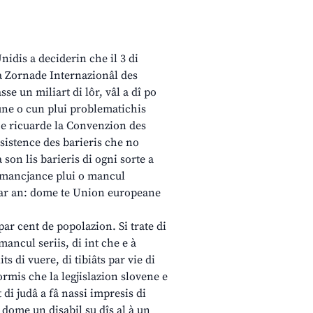
idis a deciderin che il 3 di
la Zornade Internazionâl des
sse un miliart di lôr, vâl a dî po
tune o cun plui problematichis
e e ricuarde la Convenzion des
esistence des barieris che no
 son lis barieris di ogni sorte a
ne mancjance plui o mancul
 par an: dome te Union europeane
par cent de popolazion. Si trate di
mancul seriis, di int che e à
its di vuere, di tibiâts par vie di
normis che la legjislazion slovene e
t di judâ a fâ nassi impresis di
n dome un disabil su dîs al à un