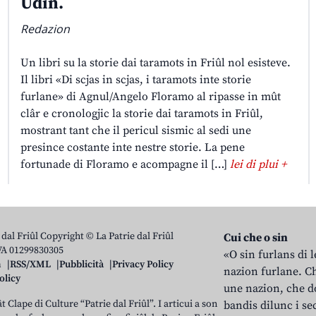
Udin.
Redazion
Un libri su la storie dai taramots in Friûl nol esisteve.
Il libri «Di scjas in scjas, i taramots inte storie
furlane» di Agnul/Angelo Floramo al ripasse in mût
clâr e cronologjic la storie dai taramots in Friûl,
mostrant tant che il pericul sismic al sedi une
presince costante inte nestre storie. La pene
fortunade di Floramo e acompagne il […]
lei di plui +
 dal Friûl Copyright © La Patrie dal Friûl
Cui che o sin
IVA 01299830305
«O sin furlans di 
n
RSS/XML
Pubblicità
Privacy Policy
nazion furlane. Ch
olicy
une nazion, che do
t Clape di Culture “Patrie dal Friûl”. I articui a son
bandis dilunc i se