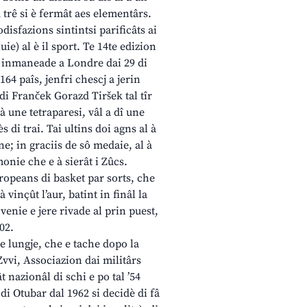
su trê si è fermât aes elementârs.
disfazions sintintsi parificâts ai
ie) al è il sport. Te 14te edizion
i, inmaneade a Londre dai 29 di
 164 paîs, jenfri chescj a jerin
 di Franček Gorazd Tiršek tal tîr
à une tetraparesi, vâl a dî une
 di trai. Tai ultins doi agns al à
ne; in graciis de sô medaie, al à
onie che e à sierât i Zûcs.
ropeans di basket par sorts, che
 vinçût l’aur, batint in finâl la
ovenie e jere rivade al prin puest,
02.
ie lungje, che e tache dopo la
vvi, Associazion dai militârs
t nazionâl di schi e po tal ’54
 di Otubar dal 1962 si decidè di fâ