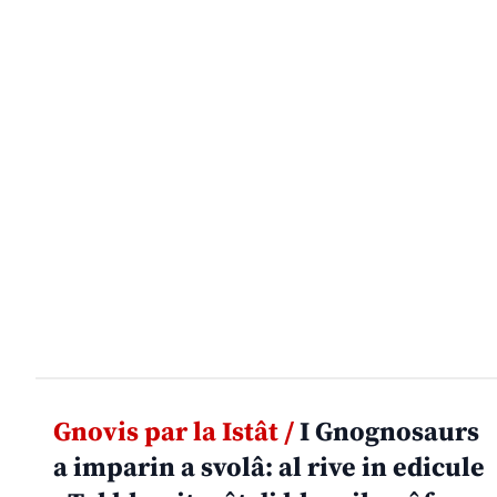
Gnovis par la Istât /
I Gnognosaurs
a imparin a svolâ: al rive in edicule