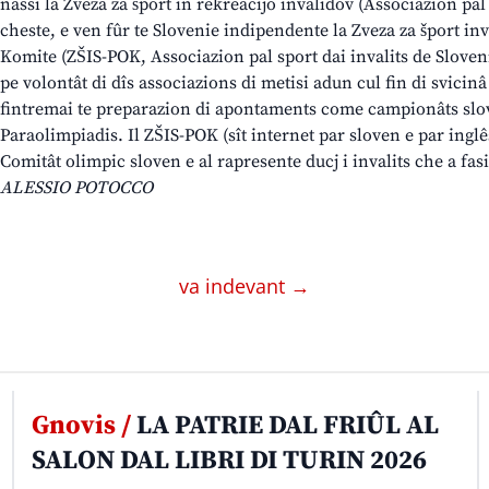
nassi la Zveza za šport in rekreacijo invalidov (Associazion pal s
cheste, e ven fûr te Slovenie indipendente la Zveza za šport in
Komite (ZŠIS-POK, Associazion pal sport dai invalits de Slove
pe volontât di dîs associazions di metisi adun cul fin di svicinâ 
fintremai te preparazion di apontaments come campionâts slov
Paraolimpiadis. Il ZŠIS-POK (sît internet par sloven e par inglês
Comitât olimpic sloven e al rapresente ducj i invalits che a fas
ALESSIO POTOCCO
va indevant →
Gnovis /
LA PATRIE DAL FRIÛL AL
SALON DAL LIBRI DI TURIN 2026