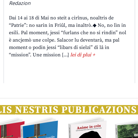
Redazion
Dai 14 ai 18 di Mai no steit a cirînus, noaltris de
“Patrie”: no sarin in Friûl, ma inaltrò.◆ No, no lìn in
esili. Pal moment, jessi “furlans che no si rindin” nol
è ancjemò une colpe. Salacor lu deventarà, ma pal
moment o podin jessi “libars di sielzi” di lâ in
“mission”. Une mission […]
lei di plui +