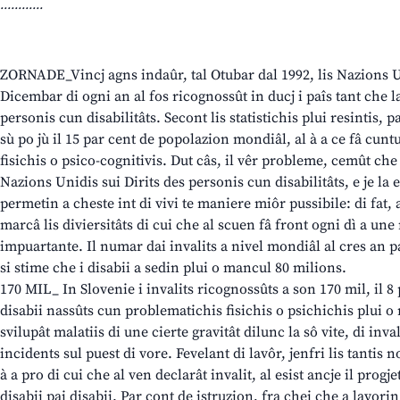
............
ZORNADE_Vincj agns indaûr, tal Otubar dal 1992, lis Nazions Un
Dicembar di ogni an al fos ricognossût in ducj i paîs tant che 
personis cun disabilitâts. Secont lis statistichis plui resintis, pa
sù po jù il 15 par cent de popolazion mondiâl, al à a ce fâ cun
fisichis o psico-cognitivis. Dut câs, il vêr probleme, cemût ch
Nazions Unidis sui Dirits des personis cun disabilitâts, e je la 
permetin a cheste int di vivi te maniere miôr pussibile: di fat, a
marcâ lis diviersitâts di cui che al scuen fâ front ogni dì a u
impuartante. Il numar dai invalits a nivel mondiâl al cres an
si stime che i disabii a sedin plui o mancul 80 milions.
170 MIL_ In Slovenie i invalits ricognossûts a son 170 mil, il 8 
disabii nassûts cun problematichis fisichis o psichichis plui o 
svilupât malatiis di une cierte gravitât dilunc la sô vite, di inval
incidents sul puest di vore. Fevelant di lavôr, jenfri lis tantis 
à a pro di cui che al ven declarât invalit, al esist ancje il progje
disabii pai disabii. Par cont de istruzion, fra chei che a lavori