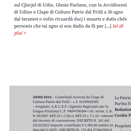
sul Cjiscjel di Udin. Glesie Furlane, cun la Arcidiocesi
di Udine e Clape di Culture Patrie dal Friûl a 50 agns
dal taramot o volìn ricuardâ ducj i muarts e dutis chês
personis che tai agns si son dadis da fâ par […]
lei di
plui +
ANNO 2025
– Contributi ricevuti da Clape di
La Patrie
Culture Patrie dal Friûl – c.f. 01299830305
Partita 
– erogante: A.R.L.E.F. (Agenzia Regionale per la
Redazio
Lingua Friulana) C.F. 94094780304 • rif. norm. L.R.
Cookie P
N.29/2007 ART.23 c.2 bis e ART.24 c.7 e 10 • estremi
del decreto di concessione: DECRETO N. 261 del
25/10/2022 importo contributo € 3.500,00 (saldo) in
Proprietâ
data 06/11/2025 • DECRETO N. 173 del 27/06/2025 €