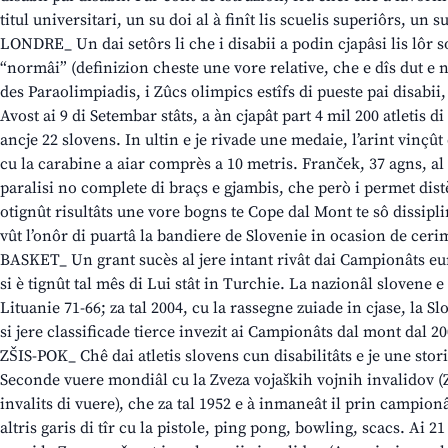
titul universitari, un su doi al à finît lis scuelis superiôrs, un 
LONDRE_ Un dai setôrs li che i disabii a podin cjapâsi lis lôr so
“normâi” (definizion cheste une vore relative, che e dîs dut e nu
des Paraolimpiadis, i Zûcs olimpics estîfs di pueste pai disabi
Avost ai 9 di Setembar stâts, a àn cjapât part 4 mil 200 atletis di
ancje 22 slovens. In ultin e je rivade une medaie, l’arint vinçût
cu la carabine a aiar comprès a 10 metris. Franček, 37 agns, al 
paralisi no complete di braçs e gjambis, che però i permet distès
otignût risultâts une vore bogns te Cope dal Mont te sô dissipli
vût l’onôr di puartâ la bandiere de Slovenie in ocasion de cerim
BASKET_ Un grant sucès al jere intant rivât dai Campionâts eu
si è tignût tal mês di Lui stât in Turchie. La nazionâl slovene e à
Lituanie 71-66; za tal 2004, cu la rassegne zuiade in cjase, la Sl
si jere classificade tierce invezit ai Campionâts dal mont dal 20
ZŠIS-POK_ Chê dai atletis slovens cun disabilitâts e je une stor
Seconde vuere mondiâl cu la Zveza vojaških vojnih invalidov (Z
invalits di vuere), che za tal 1952 e à inmaneât il prin campionâ
altris garis di tîr cu la pistole, ping pong, bowling, scacs. Ai 21