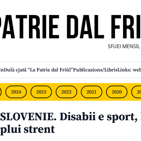
SFUEI MENSÎL FU
in
Dulà cjatâ “La Patrie dal Friûl”
Publicazions/Libris
Links: web
2024
2023
2022
2021
2020
2
SLOVENIE. Disabii e sport,
plui strent