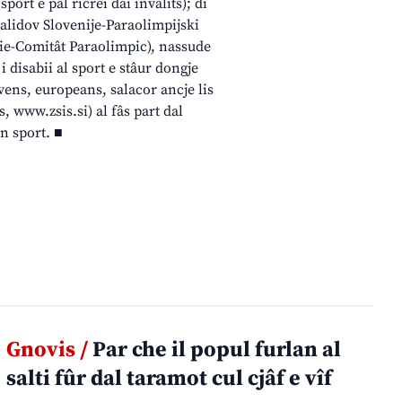
port e pal ricrei dai invalits); di
validov Slovenije-Paraolimpijski
nie-Comitât Paraolimpic), nassude
i disabii al sport e stâur dongje
ens, europeans, salacor ancje lis
, www.zsis.si) al fâs part dal
in sport. ■
Gnovis /
Par che il popul furlan al
salti fûr dal taramot cul cjâf e vîf