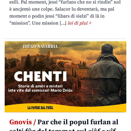
esili. Pal moment, jessi “furlans che no si rindin” nol
è ancjemò une colpe. Salacor lu deventarà, ma pal
moment o podin jessi “libars di sielzi” di lâ in
“mission”. Une mission […]
lei di plui +
Gnovis /
Par che il popul furlan al