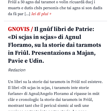
Friûl a 50 agns dal taramot o volìn ricuardâ ducj i
muarts e dutis chês personis che tai agns si son dadis
da fâ par […]
lei di plui +
GNOVIS /
Il gnûf libri de Patrie:
«Di scjas in scjas» di Agnul
Floramo, su la storie dai taramots
in Friûl. Presentazions a Majan,
Pavie e Udin.
Redazion
Un libri su la storie dai taramots in Friûl nol esisteve.
Il libri «Di scjas in scjas, i taramots inte storie
furlane» di Agnul/Angelo Floramo al ripasse in mût
clâr e cronologjic la storie dai taramots in Friûl,
mostrant tant che il pericul sismic al sedi une