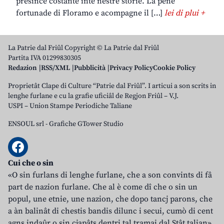
presince costante inte nestre storie. La pene
fortunade di Floramo e acompagne il […]
lei di plui +
La Patrie dal Friûl Copyright © La Patrie dal Friûl
Partita IVA 01299830305
Redazion
RSS/XML
Pubblicità
Privacy Policy
Cookie Policy
Proprietât Clape di Culture “Patrie dal Friûl”. I articui a son scrits in
lenghe furlane e cu la grafie uficiâl de Regjon Friûl – V.J.
USPI – Union Stampe Periodiche Taliane
ENSOUL srl
-
Grafiche GTower Studio
Cui che o sin
«O sin furlans di lenghe furlane, che a son convints di fâ
part de nazion furlane. Che al è come dî che o sin un
popul, une etnie, une nazion, che dopo tancj parons, che
a àn balinât di chestis bandis dilunc i secui, cumò di cent
agns indaûr o sin cjapâts dentri tal tramai dal Stât talian».