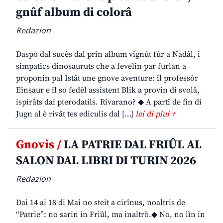
gnûf album di colorâ
Redazion
Daspò dal sucès dal prin album vignût fûr a Nadâl, i
simpatics dinosauruts che a fevelin par furlan a
proponin pal Istât une gnove aventure: il professôr
Einsaur e il so fedêl assistent Blik a provin di svolâ,
ispirâts dai pterodatils. Rivarano? ◆ A partî de fin di
Jugn al è rivât tes ediculis dal […]
lei di plui +
Gnovis /
LA PATRIE DAL FRIÛL AL
SALON DAL LIBRI DI TURIN 2026
Redazion
Dai 14 ai 18 di Mai no steit a cirînus, noaltris de
“Patrie”: no sarin in Friûl, ma inaltrò.◆ No, no lìn in