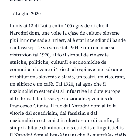
17 Luglio 2020
Lunis ai 13 di Lui a colin 100 agns de dì che il
Narodni dom, une volte la cjase de culture slovene
plui innomenade a Triest, al è stât incendiât di bande
dai fassiscj. De sô scree tal 1904 e fintremai ae sô
distruzion tal 1920, al fo il simbul de rinassite
etniche, politiche, culturâl e economiche de
comunitât slovene di Triest: al ospitave une sdrume
di istituzions slovenis e slavis, un teatri, un ristorant,
un albierc e un cafè. Tal 1920, tai agns che il
nazionalisim estremist si infuartive in dute Europe,
al fo brusât dai fassiscj e nazionaliscj vuidâts di
Francesco Giunta. Il fûc dal Narodni dom al fo la
vitorie dal scuadrisim, dal fassisim e dal
nazionalisim estremist in cheste zone di confin, di
simpri abitade di minorancis etnichis e linguistichis.
Il Narodni dom al brusà intant che lis autoritâts civîls