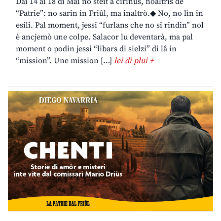
Dai 14 ai 18 di Mai no steit a cirînus, noaltris de
“Patrie”: no sarin in Friûl, ma inaltrò.◆ No, no lìn in
esili. Pal moment, jessi “furlans che no si rindin” nol
è ancjemò une colpe. Salacor lu deventarà, ma pal
moment o podin jessi “libars di sielzi” di lâ in
“mission”. Une mission […]
lei di plui +