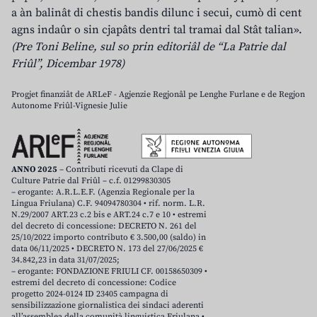
a àn balinât di chestis bandis dilunc i secui, cumò di cent
agns indaûr o sin cjapâts dentri tal tramai dal Stât talian».
(Pre Toni Beline, sul so prin editoriâl de “La Patrie dal
Friûl”, Dicembar 1978)
Progjet finanziât de ARLeF - Agjenzie Regjonâl pe Lenghe Furlane e de Regjon
Autonome Friûl-Vignesie Julie
ANNO 2025
– Contributi ricevuti da Clape di
Culture Patrie dal Friûl – c.f. 01299830305
– erogante: A.R.L.E.F. (Agenzia Regionale per la
Lingua Friulana) C.F. 94094780304 • rif. norm. L.R.
N.29/2007 ART.23 c.2 bis e ART.24 c.7 e 10 • estremi
del decreto di concessione: DECRETO N. 261 del
25/10/2022 importo contributo € 3.500,00 (saldo) in
data 06/11/2025 • DECRETO N. 173 del 27/06/2025 €
34.842,23 in data 31/07/2025;
– erogante: FONDAZIONE FRIULI CF. 00158650309 •
estremi del decreto di concessione: Codice
progetto 2024-0124 ID 23405 campagna di
sensibilizzazione giornalistica dei sindaci aderenti
all’assemblea della comunità linguistica Friulana •