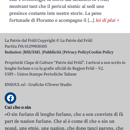
mostrant tant che il pericul sismic al sedi une
presince costante inte nestre storie. La pene
fortunade di Floramo e acompagne il […]
lei di plui +
La Patrie dal Friûl Copyright © La Patrie dal Friûl
Partita IVA 01299830305
Redazion
RSS/XML
Pubblicità
Privacy Policy
Cookie Policy
Proprietât Clape di Culture “Patrie dal Friûl”. I articui a son scrits in
lenghe furlane e cu la grafie uficiâl de Regjon Friûl – V.J.
USPI – Union Stampe Periodiche Taliane
ENSOUL srl
-
Grafiche GTower Studio
Cui che o sin
«O sin furlans di lenghe furlane, che a son convints di fâ
part de nazion furlane. Che al è come dî che o sin un
popul, une etnie, une nazion, che dopo tancj parons, che