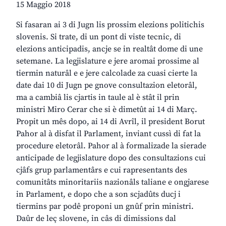
15 Maggio 2018
Si fasaran ai 3 di Jugn lis prossim elezions politichis
slovenis. Si trate, di un pont di viste tecnic, di
elezions anticipadis, ancje se in realtât dome di une
setemane. La legjislature e jere aromai prossime al
tiermin naturâl e e jere calcolade za cuasi cierte la
date dai 10 di Jugn pe gnove consultazion eletorâl,
ma a cambiâ lis cjartis in taule al è stât il prin
ministri Miro Cerar che si è dimetût ai 14 di Març.
Propit un mês dopo, ai 14 di Avrîl, il president Borut
Pahor al à disfat il Parlament, inviant cussì di fat la
procedure eletorâl. Pahor al à formalizade la sierade
anticipade de legjislature dopo des consultazions cui
cjâfs grup parlamentârs e cui rapresentants des
comunitâts minoritariis nazionâls taliane e ongjarese
in Parlament, e dopo che a son scjadûts ducj i
tiermins par podê proponi un gnûf prin ministri.
Daûr de leç slovene, in câs di dimissions dal