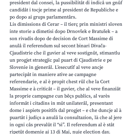
president dal consei, la pussibilitât di indicâ un gnûf
candidât i tocje prime al president de Republiche e
po dopo ai grups parlamentârs.
Lis dimissions di Cerar – il tierç prin ministri sloven
inte storie a dimetisi dopo Drnovšek e Bratušek – a
son rivadis dopo de decision de Cort Massime di
anulâ il referendum sul secont binari Divača-
Cjaudistrie che il guvier al veve sostignût, stimantlu
un progjet strategjic pal puart di Cjaudistrie e pe
Slovenie in gjenerâl. L’esecutîf al veve ancje
partecipât in maniere ative ae campagne
referendarie, e al è propit chest rûl che la Cort
Massime e à criticât – il guvier, che al veve finanziât
la proprie campagne cun bêçs publics, al varès
informât i citadins in mût unilaterâl, presentant
dome i aspiets positîfs dal progjet – e che duncje al à
puartât i judiçs a anulâ la consultazion, là che al jere
in ogni câs prevalût il “sì”. Il referendum al è stât
ripetût domenie ai 13 di Mai, nuie election day.