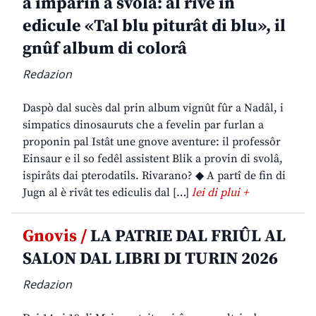
a imparin a svolâ: al rive in
edicule «Tal blu piturât di blu», il
gnûf album di colorâ
Redazion
Daspò dal sucès dal prin album vignût fûr a Nadâl, i
simpatics dinosauruts che a fevelin par furlan a
proponin pal Istât une gnove aventure: il professôr
Einsaur e il so fedêl assistent Blik a provin di svolâ,
ispirâts dai pterodatils. Rivarano? ◆ A partî de fin di
Jugn al è rivât tes ediculis dal […]
lei di plui +
Gnovis /
LA PATRIE DAL FRIÛL AL
SALON DAL LIBRI DI TURIN 2026
Redazion