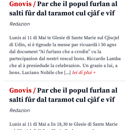
Gnovis /
Par che il popul furlan al
salti fûr dal taramot cul cjâf e vîf
Redazion
Lunis ai 11 di Mai te Glesie di Sante Marie sul Cjiscjel
di Udin, si è tignude la messe par ricuardâ i 50 agns
dal document “Ai furlans che a crodin” cu la
partecipazion dal nestri vescul bons. Riccardo Lamba
che al à presiedude la celebrazion. Un grazie a lui, a
bons. Luciano Nobile che […]
lei di plui +
Gnovis /
Par che il popul furlan al
salti fûr dal taramot cul cjâf e vîf
Redazion
Lunis ai 11 di Mai a lis 18,30 te Glesie di Sante Marie