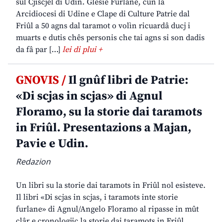
sul Cjiscjel di Udin. Glesie Furlane, cun la
Arcidiocesi di Udine e Clape di Culture Patrie dal
Friûl a 50 agns dal taramot o volìn ricuardâ ducj i
muarts e dutis chês personis che tai agns si son dadis
da fâ par […]
lei di plui +
GNOVIS /
Il gnûf libri de Patrie:
«Di scjas in scjas» di Agnul
Floramo, su la storie dai taramots
in Friûl. Presentazions a Majan,
Pavie e Udin.
Redazion
Un libri su la storie dai taramots in Friûl nol esisteve.
Il libri «Di scjas in scjas, i taramots inte storie
furlane» di Agnul/Angelo Floramo al ripasse in mût
clâr e cronologjic la storie dai taramots in Friûl,