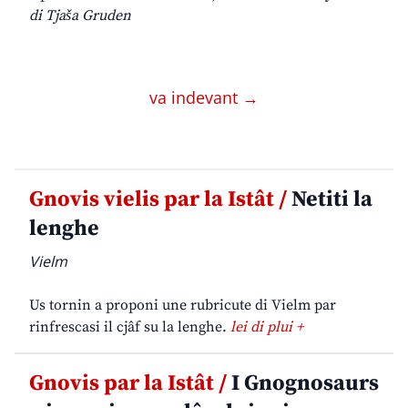
di Tjaša Gruden
va indevant →
Gnovis vielis par la Istât /
Netiti la
lenghe
Vielm
Us tornin a proponi une rubricute di Vielm par
rinfrescasi il cjâf su la lenghe.
lei di plui +
Gnovis par la Istât /
I Gnognosaurs